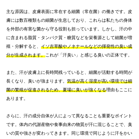
主な原因は、皮膚表面に常在する細菌（常在菌）の働きです。皮
膚には数百種類もの細菌が生息しており、これらは私たちの身体
を外部の有害な菌から守る役割も担っています。しかし、汗の中
に含まれる脂質・タンパク質・糖質などを栄養源として細菌が増
殖・分解すると、
イソ吉草酸やノネナールなどの揮発性の臭い成
分が生成されます。
これが「汗臭い」と感じる臭いの正体です。
また、汗が皮膚上に長時間残っていると、細菌が活動する時間が
長くなり、臭いが強まります。
気温が高く湿度が高い環境では細
菌の繁殖が促進されるため、夏場に臭いが強くなる
理由もここに
あります。
さらに、汗の成分自体が人によって異なることも重要なポイント
です。体内の代謝産物や食事由来の物質が汗に混じることで、臭
いの質や強さが変わってきます。同じ環境で同じように汗をかい