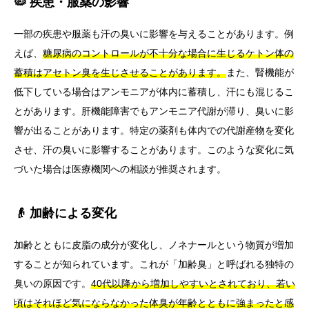
🦠 疾患・服薬の影響
一部の疾患や服薬も汗の臭いに影響を与えることがあります。例
えば、
糖尿病のコントロールが不十分な場合に生じるケトン体の
蓄積はアセトン臭を生じさせることがあります。
また、腎機能が
低下している場合はアンモニアが体内に蓄積し、汗にも混じるこ
とがあります。肝機能障害でもアンモニア代謝が滞り、臭いに影
響が出ることがあります。特定の薬剤も体内での代謝産物を変化
させ、汗の臭いに影響することがあります。このような変化に気
づいた場合は医療機関への相談が推奨されます。
👴 加齢による変化
加齢とともに皮脂の成分が変化し、ノネナールという物質が増加
することが知られています。これが「加齢臭」と呼ばれる独特の
臭いの原因です。
40代以降から増加しやすいとされており、若い
頃はそれほど気にならなかった体臭が年齢とともに強まったと感