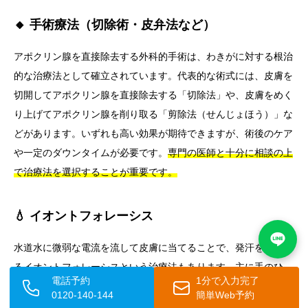
🔸 手術療法（切除術・皮弁法など）
アポクリン腺を直接除去する外科的手術は、わきがに対する根治
的な治療法として確立されています。代表的な術式には、皮膚を
切開してアポクリン腺を直接除去する「切除法」や、皮膚をめく
り上げてアポクリン腺を削り取る「剪除法（せんじょほう）」な
どがあります。いずれも高い効果が期待できますが、術後のケア
や一定のダウンタイムが必要です。
専門の医師と十分に相談の上
で治療法を選択することが重要です。
💧 イオントフォレーシス
水道水に微弱な電流を流して皮膚に当てることで、発汗を抑制す
るイオントフォレーシスという治療法もあります。主に手のひ
電話予約
1分で入力完了
ら・足の裏・わきの下の多汗症に対して用いられます。一定期間
0120-140-144
簡単Web予約
の継続的な治療が必要ですが、薬剤を使用しないため副作用が少