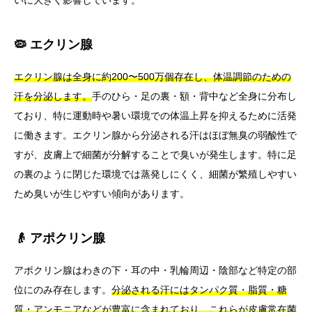
いに大きく影響しています。
🦠 エクリン腺
エクリン腺は全身に約200〜500万個存在し、体温調節のための
汗を分泌します。
手のひら・足の裏・額・背中など全身に分布し
ており、特に運動時や暑い環境での体温上昇を抑えるために活発
に働きます。エクリン腺から分泌される汗はほぼ無臭の弱酸性で
すが、皮膚上で細菌が分解することで臭いが発生します。特に足
の裏のように閉じた環境では蒸発しにくく、細菌が繁殖しやすい
ため臭いが生じやすい傾向があります。
👴 アポクリン腺
アポクリン腺はわきの下・耳の中・乳輪周辺・陰部など特定の部
位にのみ存在します。
分泌される汗にはタンパク質・脂質・糖
質・アンモニアなどが豊富に含まれており、これらが皮膚常在菌