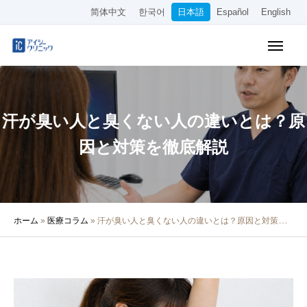
简体中文
한국어
日本語
Español
English
WEB予約
料金表
アクセス
汗が臭い人と臭くない人の違いとは？原
クリニック紹介
因と対策を徹底解説
診療内容
院長・医師の紹介
ホーム
»
医療コラム
»
汗が臭い人と臭くない人の違いとは？原因と対策を徹底解説
医療コラム
採用情報
その他