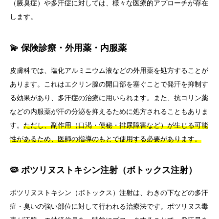
（腋臭症）や多汗症に対しては、様々な医療的アプローチが存在
します。
💫 保険診療・外用薬・内服薬
皮膚科では、塩化アルミニウム液などの外用薬を処方することが
あります。これはエクリン腺の開口部を塞ぐことで発汗を抑制す
る効果があり、多汗症の治療に用いられます。また、抗コリン薬
などの内服薬が汗の分泌を抑えるために処方されることもありま
す。
ただし、副作用（口渇・便秘・排尿障害など）が生じる可能
性があるため、医師の指導のもとで使用する必要があります。
🦠 ボツリヌストキシン注射（ボトックス注射）
ボツリヌストキシン（ボトックス）注射は、わきの下などの多汗
症・臭いの強い部位に対して行われる治療法です。ボツリヌス毒