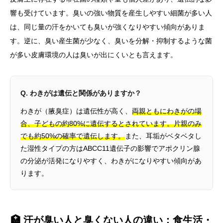
響も受けています。臭いの強い物質を産生しやすい細菌が多い人
は、同じ量の汗をかいても臭いが強くなりやすい傾向がありま
す。逆に、臭い産生菌が少なく、臭いを分解・抑制するような菌
が多い皮膚環境の人は臭いが出にくいとも言えます。
Q. わきがは遺伝と関係がありますか？
わきが（腋臭症）は遺伝性が高く、
両親ともにわきがの場
合、子どもの約80%に遺伝するとされています。片親のみ
でも約50%の確率で遺伝します。
また、耳垢がベタベタし
た湿性タイプの方はABCC11遺伝子の影響でアポクリン腺
の分泌が活発になりやすく、わきがになりやすい傾向があ
ります。
🏥 汗が臭い人と臭くない人の違い：食生活・