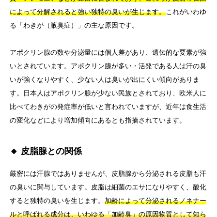
によって分解されると強い独特の臭いが生じます。
これがいわゆ
る「わきが（腋臭症）」の主な原因です。
アポクリン腺の数や分泌量には個人差があり、遺伝的な要素が強
いとされています。アポクリン腺が多い・活発である人は汗の臭
いが強くなりやすく、少ない人は臭いが出にくい傾向がありま
す。日本人はアポクリン腺が少ない民族とされており、欧米人に
比べてわきがの発症率が低いと言われていますが、近年は食生活
の変化などにより増加傾向にあるとも指摘されています。
🔸 皮脂腺との関係
厳密には汗腺ではありませんが、皮脂腺から分泌される皮脂も汗
の臭いに関与しています。皮脂は細菌のエサになりやすく、酸化
すると独特の臭いを生じます。
加齢によって分泌されるノネナー
ルと呼ばれる成分は、いわゆる「加齢臭」の原因物質として知ら