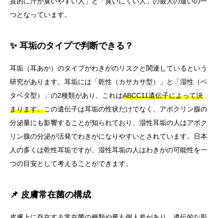
質的に汗が臭いやすい人」と「臭いにくい人」の最大の違いの一
つとなっています。
✨ 耳垢のタイプで判断できる？
耳垢（耳あか）のタイプがわきがのリスクと関連しているという
研究があります。耳垢には「乾性（カサカサ型）」と「湿性（ベ
タベタ型）」の2種類があり、これは
ABCC11遺伝子によって決
まります。
この遺伝子は耳垢の性状だけでなく、アポクリン腺の
分泌量にも影響することが知られており、湿性耳垢の人はアポク
リン腺の分泌が活発でわきがになりやすいとされています。日本
人の多くは乾性耳垢ですが、湿性耳垢の人はわきがの可能性を一
つの目安として考えることができます。
📌 皮膚常在菌の構成
皮膚上に存在する常在菌の種類や量も個人差があり、遺伝的な影