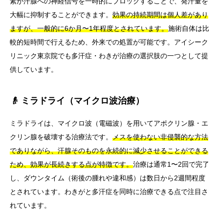
素が汗腺への神経信号を一時的にブロックすることで、発汗量を
大幅に抑制することができます。
効果の持続期間は個人差があり
ますが、一般的に6か月〜1年程度とされています。
施術自体は比
較的短時間で行えるため、外来での処置が可能です。アイシーク
リニック東京院でも多汗症・わきが治療の選択肢の一つとして提
供しています。
👴 ミラドライ（マイクロ波治療）
ミラドライは、マイクロ波（電磁波）を用いてアポクリン腺・エ
クリン腺を破壊する治療法です。
メスを使わない非侵襲的な方法
でありながら、汗腺そのものを永続的に減少させることができる
ため、効果が長続きする点が特徴です。
治療は通常1〜2回で完了
し、ダウンタイム（術後の腫れや違和感）は数日から2週間程度
とされています。わきがと多汗症を同時に治療できる点で注目さ
れています。