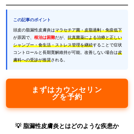
この記事のポイント
頭皮の脂漏性皮膚炎は
マラセチア菌・皮脂過剰・免疫低下
が原因で、
根治は困難
だが、
抗真菌薬による治療と正しい
シャンプー・食生活・ストレス管理を継続
することで症状
コントロールと長期寛解維持が可能。改善しない場合は
皮
膚科への受診が推奨
される。
まずはカウンセリン
グを予約
💡 脂漏性皮膚炎とはどのような疾患か