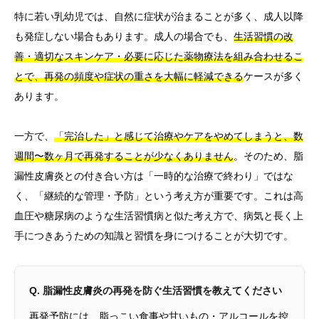
特に若い乳幼児では、自然に症状が治まることが多く、成人以降
も発症しない場合もあります。成人の場合でも、
生活習慣の改
善・適切なスキンケア・必要に応じた薬物療法を組み合わせるこ
とで、再発の頻度や症状の重さを大幅に軽減できる
ケースが多く
あります。
一方で、
「完治した」と感じて治療やケアをやめてしまうと、数
週間〜数ヶ月で再発することが少なくありません
。そのため、脂
漏性皮膚炎との付き合い方は「一時的な治療で終わり」ではな
く、「継続的な管理・予防」という考え方が重要です。これは高
血圧や糖尿病のような生活習慣病と似た考え方で、病気と長く上
手につきあうための知識と習慣を身につけることが大切です。
Q. 脂漏性皮膚炎の再発を防ぐ生活習慣を教えてください
再発予防には、脂っこい食事や甘いもの・アルコールを控