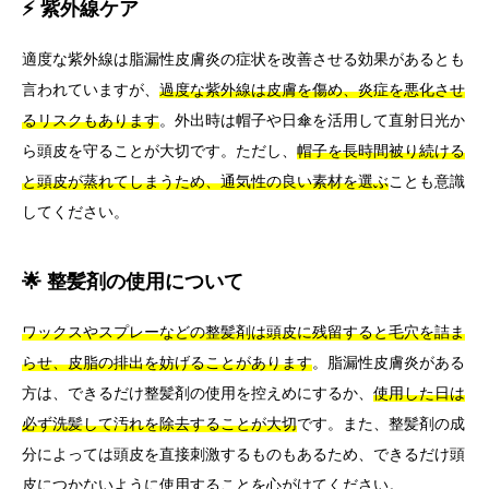
⚡ 紫外線ケア
適度な紫外線は脂漏性皮膚炎の症状を改善させる効果があるとも
言われていますが、
過度な紫外線は皮膚を傷め、炎症を悪化させ
るリスクもあります
。外出時は帽子や日傘を活用して直射日光か
ら頭皮を守ることが大切です。ただし、
帽子を長時間被り続ける
と頭皮が蒸れてしまうため、通気性の良い素材を選ぶ
ことも意識
してください。
🌟 整髪剤の使用について
ワックスやスプレーなどの整髪剤は頭皮に残留すると毛穴を詰ま
らせ、皮脂の排出を妨げることがあります
。脂漏性皮膚炎がある
方は、できるだけ整髪剤の使用を控えめにするか、
使用した日は
必ず洗髪して汚れを除去することが大切
です。また、整髪剤の成
分によっては頭皮を直接刺激するものもあるため、できるだけ頭
皮につかないように使用することを心がけてください。