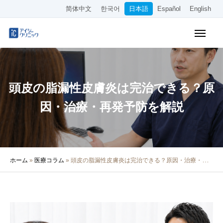
简体中文
한국어
日本語
Español
English
WEB予約
料金表
アクセス
頭皮の脂漏性皮膚炎は完治できる？原
クリニック紹介
因・治療・再発予防を解説
診療内容
院長・医師の紹介
ホーム
»
医療コラム
»
頭皮の脂漏性皮膚炎は完治できる？原因・治療・再発予防を解説
医療コラム
採用情報
その他