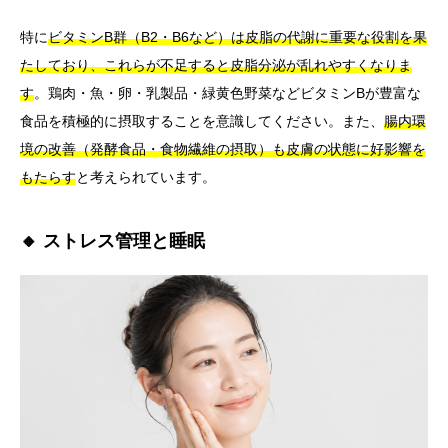
特に
ビタミンB群（B2・B6など）は皮脂の代謝に重要な役割を果
たしており、これらが不足すると皮脂分泌が乱れやすくなりま
す
。鶏肉・魚・卵・乳製品・緑黄色野菜などビタミンBが豊富な
食品を積極的に摂取することを意識してください。また、
腸内環
境の改善（発酵食品・食物繊維の摂取）も皮膚の状態に好影響を
もたらす
と考えられています。
🔸 ストレス管理と睡眠