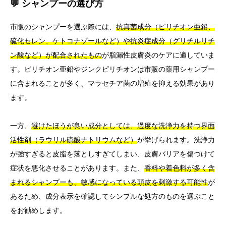
💬 シャンプーの選び方
市販のシャンプーを選ぶ際には、
抗真菌成分（ピリチオン亜鉛、
硫化セレン、ケトコナゾールなど）や抗炎症成分（グリチルリチ
ン酸など）が配合されたもの
が脂漏性皮膚炎のケアに適していま
す。ピリチオン亜鉛やジンクピリチオンは市販の薬用シャンプー
に含まれることが多く、マラセチア菌の増殖を抑える効果があり
ます。
一方、
避けたほうが良い成分としては、過度な洗浄力を持つ界面
活性剤（ラウリル硫酸ナトリウムなど）
が挙げられます。洗浄力
が強すぎると皮脂を落としすぎてしまい、皮膚バリアを傷つけて
症状を悪化させることがあります。また、
香料や着色料が多く含
まれるシャンプーも、敏感になっている頭皮を刺激する可能性
が
あるため、成分表示を確認してシンプルな処方のものを選ぶこと
をお勧めします。