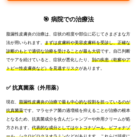
🎯 病院での治療法
脂漏性皮膚炎の治療は、症状の程度や部位に応じてさまざまな方
法が用いられます。
まずは皮膚科や美容皮膚科を受診し、正確な
診断のもとで適切な治療を受けることが最も大切
です。自己判断
でケアを続けていると、症状が悪化したり、
別の疾患（乾癬やア
トピー性皮膚炎など）を見逃すリスク
があります。
✅ 抗真菌薬（外用薬）
現在、
脂漏性皮膚炎の治療で最も中心的な役割を担っているのが
抗真菌薬
です。マラセチア菌の過増殖を抑えることが治療の根本
となるため、抗真菌成分を含んだシャンプーや外用クリームが処
方されます。
代表的な成分としてはケトコナゾール、ビフォナゾ
ール、シクロピロクスオラミン
などがあります。これらは頭皮に