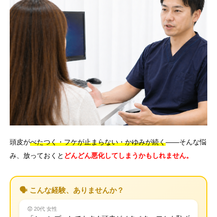
言語
简体中文
한국어
日本語
Español
English
頭皮が
べたつく・フケが止まらない・かゆみが続く
——そんな悩
み、放っておくと
どんどん悪化してしまうかもしれません。
🗣️ こんな経験、ありませんか？
😟 20代 女性