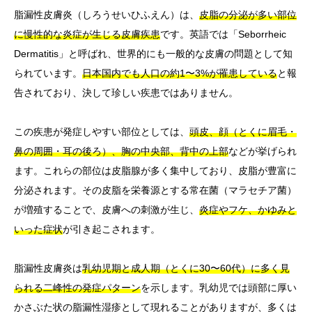
脂漏性皮膚炎（しろうせいひふえん）は、
皮脂の分泌が多い部位
に慢性的な炎症が生じる皮膚疾患
です。英語では「Seborrheic
Dermatitis」と呼ばれ、世界的にも一般的な皮膚の問題として知
られています。
日本国内でも人口の約1〜3%が罹患している
と報
告されており、決して珍しい疾患ではありません。
この疾患が発症しやすい部位としては、
頭皮、顔（とくに眉毛・
鼻の周囲・耳の後ろ）、胸の中央部、背中の上部
などが挙げられ
ます。これらの部位は皮脂腺が多く集中しており、皮脂が豊富に
分泌されます。その皮脂を栄養源とする常在菌（マラセチア菌）
が増殖することで、皮膚への刺激が生じ、
炎症やフケ、かゆみと
いった症状
が引き起こされます。
脂漏性皮膚炎は
乳幼児期と成人期（とくに30〜60代）に多く見
られる二峰性の発症パターン
を示します。乳幼児では頭部に厚い
かさぶた状の脂漏性湿疹として現れることがありますが、多くは