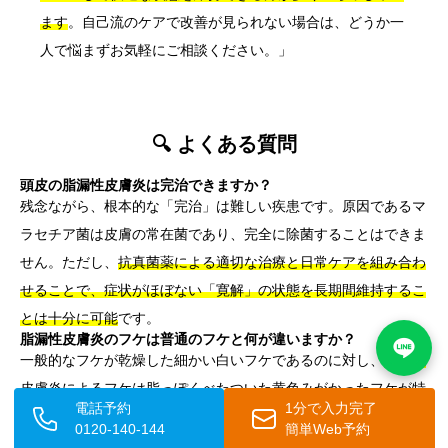
ます
。自己流のケアで改善が見られない場合は、どうか一
人で悩まずお気軽にご相談ください。」
🔍 よくある質問
頭皮の脂漏性皮膚炎は完治できますか？
残念ながら、根本的な「完治」は難しい疾患です。原因であるマ
ラセチア菌は皮膚の常在菌であり、完全に除菌することはできま
せん。ただし、
抗真菌薬による適切な治療と日常ケアを組み合わ
せることで、症状がほぼない「寛解」の状態を長期間維持するこ
とは十分に可能
です。
脂漏性皮膚炎のフケは普通のフケと何が違いますか？
一般的なフケが乾燥した細かい白いフケであるのに対し、
脂漏性
皮膚炎によるフケは脂っぽくべたついた黄色みがかったフケが特
電話予約
1分で入力完了
徴
です。これは皮膚の炎症によってターンオーバーが乱れ、角質
0120-140-144
簡単Web予約
が過剰に剥がれ落ちることで生じます。この違いが疾患を見分け