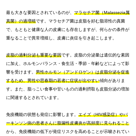
最も大きな要因とされているのが、
マラセチア菌（Malassezia属
真菌）の過増殖
です。マラセチア菌は皮脂を好む脂溶性の真菌
で、もともと健康な人の皮膚にも存在しますが、何らかの条件が
重なることで異常増殖し、皮膚に炎症を引き起こします。
皮脂の過剰分泌も重要な要因
です。皮脂の分泌量は遺伝的な素因
に加え、ホルモンバランス・食生活・季節・年齢などによって影
響を受けます。
男性ホルモン（アンドロゲン）は皮脂分泌を促進
するため、男性や思春期の若者に症状が出やすい
傾向がありま
す。また、脂っこい食事や甘いものの過剰摂取も皮脂分泌の増加
に関連するとされています。
免疫機能の状態も発症に影響します。
エイズ（HIV感染症）やパ
ーキンソン病の患者さんに脂漏性皮膚炎が高頻度に見られること
から、免疫機能の低下が発症リスクを高めることが示唆されてい