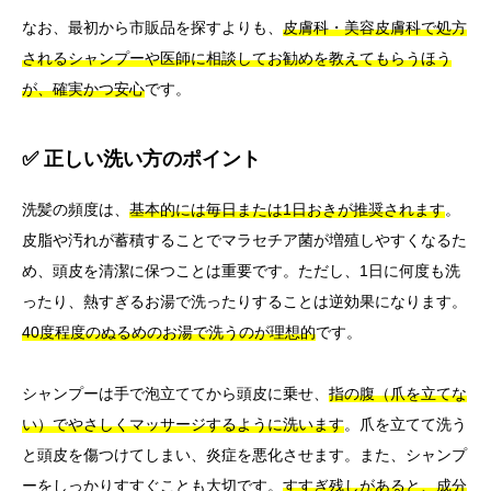
なお、最初から市販品を探すよりも、
皮膚科・美容皮膚科で処方
されるシャンプーや医師に相談してお勧めを教えてもらうほう
が、確実かつ安心
です。
✅ 正しい洗い方のポイント
洗髪の頻度は、
基本的には毎日または1日おきが推奨されます
。
皮脂や汚れが蓄積することでマラセチア菌が増殖しやすくなるた
め、頭皮を清潔に保つことは重要です。ただし、1日に何度も洗
ったり、熱すぎるお湯で洗ったりすることは逆効果になります。
40度程度のぬるめのお湯で洗うのが理想的
です。
シャンプーは手で泡立ててから頭皮に乗せ、
指の腹（爪を立てな
い）でやさしくマッサージするように洗います
。爪を立てて洗う
と頭皮を傷つけてしまい、炎症を悪化させます。また、シャンプ
ーをしっかりすすぐことも大切です。
すすぎ残しがあると、成分