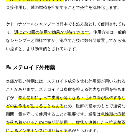
直接作用し、菌の増殖を抑制することで炎症を沈静化します。
ケトコナゾールシャンプーは日本でも処方薬として使用されてお
り、
週に2〜3回の使用で効果が期待できます
。使用方法は一般的
なシャンプーと同様ですが、泡立てた後に数分間放置してから洗
い流すと、より効果的とされています。
📝 ステロイド外用薬
炎症が強い時期には、ステロイド成分を含む外用薬が用いられる
ことがあります。ステロイドは炎症を抑える強力な作用を持ちま
すが、
長期使用によって皮膚が薄くなる・毛細血管が拡張するな
どの副作用が生じることもある
ため、医師の指示のもとで適切な
期間・量を守って使用することが重要です。通常は
急性期の症状
を落ち着かせるために短期間使用し、症状が改善したら抗真菌薬
によるメンテナンスに切り替える
形がとられます。