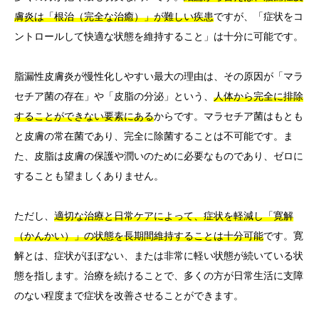
膚炎は「根治（完全な治癒）」が難しい疾患
ですが、「症状をコ
ントロールして快適な状態を維持すること」は十分に可能です。
脂漏性皮膚炎が慢性化しやすい最大の理由は、その原因が「マラ
セチア菌の存在」や「皮脂の分泌」という、
人体から完全に排除
することができない要素にある
からです。マラセチア菌はもとも
と皮膚の常在菌であり、完全に除菌することは不可能です。ま
た、皮脂は皮膚の保護や潤いのために必要なものであり、ゼロに
することも望ましくありません。
ただし、
適切な治療と日常ケアによって、症状を軽減し「寛解
（かんかい）」の状態を長期間維持することは十分可能
です。寛
解とは、症状がほぼない、または非常に軽い状態が続いている状
態を指します。治療を続けることで、多くの方が日常生活に支障
のない程度まで症状を改善させることができます。