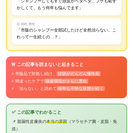
「シャンプーしてもすぐ頭皮がベタベタ…フケも恥ず
かしくて、もう何年も悩んでます」
😖 30代 男性
「市販のシャンプー全部試したけど全然治らない。こ
れって一生続くの…？」
🚨 この記事を読まないと起きること
⚡ 市販品で対処し続け、
症状がどんどん慢性化
⚡ 間違ったケアで
頭皮環境がさらに悪化
⚡ 「治らない」と諦めて
何年も不快な状態が続く
✅ この記事でわかること
📌 脂漏性皮膚炎の
本当の原因
（マラセチア菌・皮脂・免
疫）