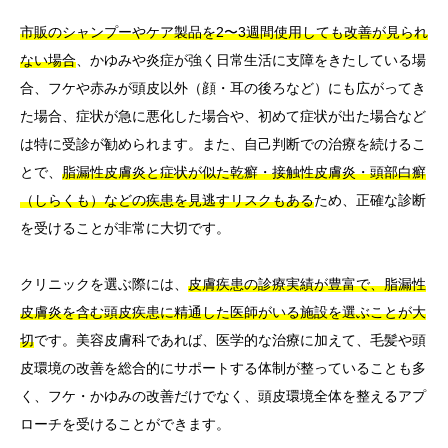
市販のシャンプーやケア製品を2〜3週間使用しても改善が見られ
ない場合
、かゆみや炎症が強く日常生活に支障をきたしている場
合、フケや赤みが頭皮以外（顔・耳の後ろなど）にも広がってき
た場合、症状が急に悪化した場合や、初めて症状が出た場合など
は特に受診が勧められます。また、自己判断での治療を続けるこ
とで、
脂漏性皮膚炎と症状が似た乾癬・接触性皮膚炎・頭部白癬
（しらくも）などの疾患を見逃すリスクもある
ため、正確な診断
を受けることが非常に大切です。
クリニックを選ぶ際には、
皮膚疾患の診療実績が豊富で、脂漏性
皮膚炎を含む頭皮疾患に精通した医師がいる施設を選ぶことが大
切
です。美容皮膚科であれば、医学的な治療に加えて、毛髪や頭
皮環境の改善を総合的にサポートする体制が整っていることも多
く、フケ・かゆみの改善だけでなく、頭皮環境全体を整えるアプ
ローチを受けることができます。