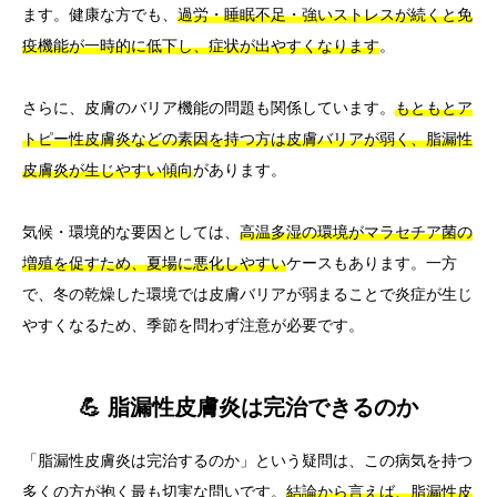
ます。健康な方でも、
過労・睡眠不足・強いストレスが続くと免
疫機能が一時的に低下し、症状が出やすくなります
。
さらに、皮膚のバリア機能の問題も関係しています。
もともとア
トピー性皮膚炎などの素因を持つ方は皮膚バリアが弱く、脂漏性
皮膚炎が生じやすい傾向
があります。
気候・環境的な要因としては、
高温多湿の環境がマラセチア菌の
増殖を促すため、夏場に悪化しやすい
ケースもあります。一方
で、冬の乾燥した環境では皮膚バリアが弱まることで炎症が生じ
やすくなるため、季節を問わず注意が必要です。
💪 脂漏性皮膚炎は完治できるのか
「脂漏性皮膚炎は完治するのか」という疑問は、この病気を持つ
多くの方が抱く最も切実な問いです。
結論から言えば、脂漏性皮