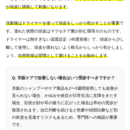
が頭皮に残留して刺激になります
。
洗髪後はドライヤーを使って頭皮をしっかり乾かすことが重要
で
す。濡れた状態の頭皮はマラセチア菌が好む環境そのものです。
ドライヤーは熱すぎない温度設定（40度前後）で、頭皮から少し
離して使用し、頭皮が蒸れないよう根元からしっかり乾かしまし
ょう。
自然乾燥は習慣として避けることをお勧めします
。
Q. 市販ケアで改善しない場合はいつ受診すべきですか？
市販のシャンプーやケア製品を2〜3週間使用しても改善が
見られない場合、かゆみや炎症が日常生活に支障をきたす
場合、症状が顔や耳の後ろに広がった場合は早めの受診が
推奨されます。自己判断を続けると乾癬や頭部白癬など別
の疾患を見逃すリスクもあるため、専門医への相談が重要
です。