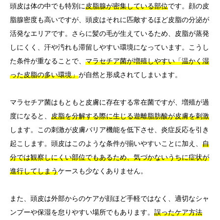
頭皮は体の中でも特別に
皮脂腺が密集している部位
です。顔の皮
脂腺密度も高いですが、頭皮はそれに匹敵するほど皮脂の分泌が
活発なエリアです。さらに髪の毛が生えているため、皮脂が蒸発
しにくく、汗や汚れも滞留しやすい環境になっています。こうし
た条件が重なることで、
マラセチア菌が増殖しやすい「温かく湿
った皮脂の多い環境」
が自然と形成されてしまいます。
マラセチア菌はもともと皮膚に存在する常在菌ですが、増殖が過
度になると、
皮脂を分解する際に生じる遊離脂肪酸が皮膚を刺激
します。この刺激が皮膚バリア機能を低下させ、炎症反応を引き
起こします。頭皮はこのような条件が揃いやすいことに加え、
自
分では観察しにくい部位でもあるため、気づかないうちに症状が
進行してしまう
ケースも少なくありません。
また、頭皮は外部からのケアが顔ほど手軽ではなく、適切なシャ
ンプーや保湿を怠りやすい場所でもあります。
誤ったケア方法