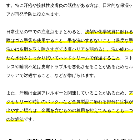
す。特に汗疱や接触性皮膚炎の既往がある方は、日常的な保湿ケ
アが再発予防に役立ちます。
日常生活の中での注意点をまとめると、
洗剤や化学物質に触れる
際はゴム手袋を使用すること、手を洗いすぎないこと（過度な手
洗いは皮脂を取り除きすぎて皮膚バリアを弱める）、洗い終わっ
たら水分をしっかり拭いてハンドクリームで保湿すること
、スト
レスや睡眠不足は皮膚トラブルを悪化させることがあるためセル
フケアで対処すること、などが挙げられます。
また、汗疱は金属アレルギーと関連していることがあるため、
ア
クセサリーや時計のバックルなど金属製品に触れる部分に症状が
出やすい場合は、金属を含むものの着用を控えてみることも一つ
の対処法
です。