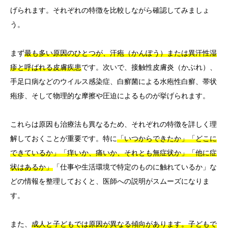
げられます。それぞれの特徴を比較しながら確認してみましょ
う。
まず
最も多い原因のひとつが、汗疱（かんぽう）または異汗性湿
疹と呼ばれる皮膚疾患
です。次いで、接触性皮膚炎（かぶれ）、
手足口病などのウイルス感染症、白癬菌による水疱性白癬、帯状
疱疹、そして物理的な摩擦や圧迫によるものが挙げられます。
これらは原因も治療法も異なるため、それぞれの特徴を詳しく理
解しておくことが重要です。特に
「いつからできたか」「どこに
できているか」「痒いか、痛いか、それとも無症状か」「他に症
状はあるか」
「仕事や生活環境で特定のものに触れているか」な
どの情報を整理しておくと、医師への説明がスムーズになりま
す。
また、
成人と子どもでは原因が異なる傾向があります。子どもで