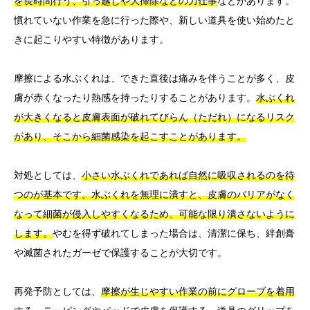
を長時間行う、引っ越しや大掃除などの力仕事
などがあります。
慣れていない作業を急に行った際や、新しい道具を使い始めたと
きに起こりやすい特徴があります。
摩擦による水ぶくれは、できた直後は痛みを伴うことが多く、皮
膚が赤くなったり熱感を持ったりすることがあります。
水ぶくれ
が大きくなると皮膚表面が破れてびらん（ただれ）になるリスク
があり、そこから細菌感染を起こすことがあります。
対処としては、
小さい水ぶくれであれば自然に吸収されるのを待
つのが基本です。水ぶくれを無理に潰すと、皮膚のバリアがなく
なって細菌が侵入しやすくなるため、可能な限り潰さないように
します。
やむを得ず破れてしまった場合は、清潔に保ち、絆創膏
や滅菌されたガーゼで保護することが大切です。
再発予防としては、
摩擦が生じやすい作業の前にグローブを着用