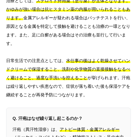
治療としては、
ステロイド外用薬（塗り薬）が主体となります。
かゆみが強い場合は抗ヒスタミン薬の内服が用いられることもあ
ります。
金属アレルギーが疑われる場合はパッチテストを行い、
原因となる金属を特定して接触を避けることも治療の一環となり
ます。また、足に白癬がある場合はその治療も並行して行いま
す。
日常生活での注意点としては、
水仕事の後はよく乾燥させてハン
ドクリームで保湿すること、洗剤や化学物質の直接接触をなるべ
く避けること、過度な手洗いを控えること
が挙げられます。汗疱
は繰り返しやすい疾患なので、症状が落ち着いた後も保湿ケアを
継続することが再発予防につながります。
Q. 汗疱はなぜ繰り返し起こるのか？
汗疱（異汗性湿疹）は、
アトピー体質・金属アレルギー