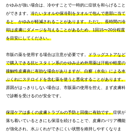
かゆみが強い場合は、冷やすことで一時的に症状を和らげること
ができます。
冷たいタオルや保冷剤をタオルで包んで患部に当て
ると、かゆみが軽減されることがあります。ただし、長時間の冷
却は皮膚にダメージを与えることがあるため、1回15〜20分程度
を目安にしてください。
市販の薬を使用する場合は注意が必要です。
ドラッグストアなど
で購入できる抗ヒスタミン系のかゆみ止め外用薬は汗疱や軽度の
接触性皮膚炎に有効な場合がありますが、白癬（水虫）による水
ぶくれにステロイドを含む薬を使うと悪化することがあります。
原因がはっきりしない場合は、市販薬の使用を控え、まず皮膚科
で診断を受けるのが安全です。
保湿ケアは多くの皮膚トラブルの予防と回復に有効です。
症状が
落ち着いているときにも保湿を続けることで、皮膚のバリア機能
が強化され、水ぶくれができにくい状態を維持しやすくなりま