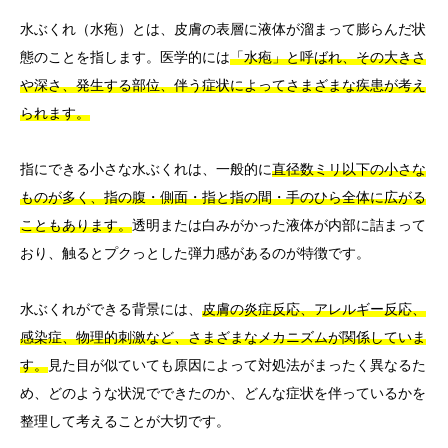
水ぶくれ（水疱）とは、皮膚の表層に液体が溜まって膨らんだ状
態のことを指します。医学的には
「水疱」と呼ばれ、その大きさ
や深さ、発生する部位、伴う症状によってさまざまな疾患が考え
られます。
指にできる小さな水ぶくれは、一般的に
直径数ミリ以下の小さな
ものが多く、指の腹・側面・指と指の間・手のひら全体に広がる
こともあります。
透明または白みがかった液体が内部に詰まって
おり、触るとプクっとした弾力感があるのが特徴です。
水ぶくれができる背景には、
皮膚の炎症反応、アレルギー反応、
感染症、物理的刺激など、さまざまなメカニズムが関係していま
す。
見た目が似ていても原因によって対処法がまったく異なるた
め、どのような状況でできたのか、どんな症状を伴っているかを
整理して考えることが大切です。