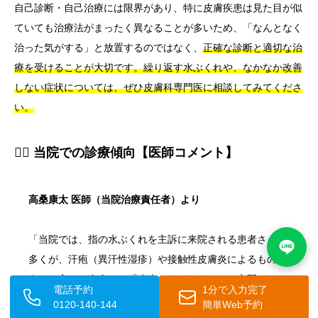
自己診断・自己治療には限界があり、特に皮膚疾患は見た目が似
ていても治療法がまったく異なることが多いため、「なんとなく
治った気がする」と放置するのではなく、
正確な診断と適切な治
療を受けることが大切です。繰り返す水ぶくれや、なかなか改善
しない症状については、ぜひ皮膚科専門医に相談してみてくださ
い。
👨‍⚕️ 当院での診療傾向【医師コメント】
高桑康太 医師（当院治療責任者）より
「当院では、指の水ぶくれを主訴に来院される患者さんの
多くが、汗疱（異汗性湿疹）や接触性皮膚炎によるもので
ある一方、ご自身では「水虫かもしれない」と心配されて
電話予約
1分で入力完了
いるケースも少なくありません。
見た目が非常に似ていて
0120-140-144
簡単Web予約