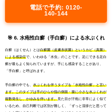
電話で予約: 0120-
140-144
🎯 6. 水疱性白癬（手白癬）による水ぶくれ
白癬（はくせん）とは
白癬菌（皮膚糸状菌）というカビ（真菌）
による感染症
で、いわゆる「水虫」のことです。足にできる足白
癬が最もよく知られていますが、手にも感染することがあり、
「手白癬」と呼ばれます。
手白癬の中でも、
水ぶくれを伴うタイプを「水疱性白癬」と言い
ます。このタイプは手のひらや指の側面・腹に小さな水ぶくれが
複数発生し、かゆみを伴います。
見た目が汗疱に非常によく似て
いるため、自己判断では区別が難しく、「ずっと湿疹だと思って