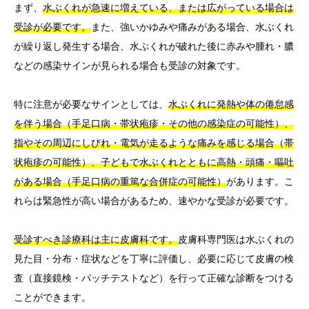
まず、
水ぶくれが急速に増えている、または広がっている場合は
受診が必要です。
また、強いかゆみや痛みがある場合、水ぶくれ
が繰り返し発生する場合、水ぶくれが破れた後に赤みや腫れ・膿
などの感染サインが見られる場合も受診の対象です。
特に注意が必要なサインとしては、
水ぶくれに発熱や体の倦怠感
を伴う場合（手足口病・帯状疱疹・その他の感染症の可能性）、
指やその周辺にしびれ・電気が走るような痛みを感じる場合（帯
状疱疹の可能性）、子どもで水ぶくれとともに高熱・頭痛・嘔吐
がある場合（手足口病の重篤な合併症の可能性）
があります。こ
れらは緊急性が高い場合があるため、速やかな受診が必要です。
受診すべき診療科は主に皮膚科です。
皮膚科専門医は水ぶくれの
見た目・分布・症状などを丁寧に評価し、必要に応じて皮膚の検
査（直接鏡検・パッチテストなど）を行って正確な診断をつける
ことができます。