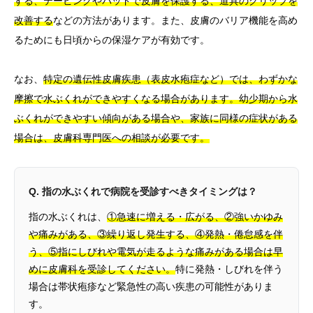
する、テーピングやパッドで皮膚を保護する、道具のグリップを
改善する
などの方法があります。また、皮膚のバリア機能を高め
るためにも日頃からの保湿ケアが有効です。
なお、
特定の遺伝性皮膚疾患（表皮水疱症など）では、わずかな
摩擦で水ぶくれができやすくなる場合があります。幼少期から水
ぶくれができやすい傾向がある場合や、家族に同様の症状がある
場合は、皮膚科専門医への相談が必要です。
Q. 指の水ぶくれで病院を受診すべきタイミングは？
指の水ぶくれは、
①急速に増える・広がる、②強いかゆみ
や痛みがある、③繰り返し発生する、④発熱・倦怠感を伴
う、⑤指にしびれや電気が走るような痛みがある場合は早
めに皮膚科を受診してください。
特に発熱・しびれを伴う
場合は帯状疱疹など緊急性の高い疾患の可能性がありま
す。