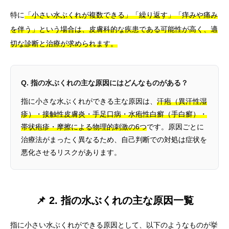
特に
「小さい水ぶくれが複数できる」「繰り返す」「痒みや痛み
を伴う」という場合は、皮膚科的な疾患である可能性が高く、適
切な診断と治療が求められます。
Q. 指の水ぶくれの主な原因にはどんなものがある？
指に小さな水ぶくれができる主な原因は、
汗疱（異汗性湿
疹）・接触性皮膚炎・手足口病・水疱性白癬（手白癬）・
帯状疱疹・摩擦による物理的刺激の6つ
です。原因ごとに
治療法がまったく異なるため、自己判断での対処は症状を
悪化させるリスクがあります。
📌 2. 指の水ぶくれの主な原因一覧
指に小さい水ぶくれができる原因として、以下のようなものが挙