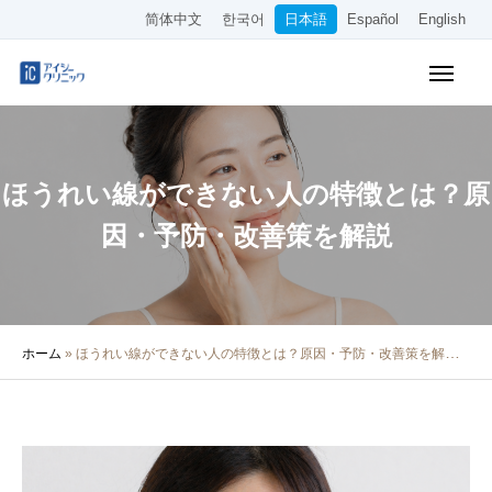
简体中文
한국어
日本語
Español
English
WEB予約
料金表
アクセス
ほうれい線ができない人の特徴とは？原
クリニック紹介
因・予防・改善策を解説
診療内容
院長・医師の紹介
ホーム
»
ほうれい線ができない人の特徴とは？原因・予防・改善策を解説
医療コラム
採用情報
その他