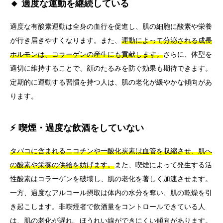
🔸 適度な運動を継続している
適度な有酸素運動は全身の血行を促進し、肌の細胞に酸素や栄養
が行き届きやすくなります。また、
運動によって分泌される成長
ホルモンは、コラーゲンの産生にも貢献します。
さらに、体型を
適切に維持することで、顔のたるみを防ぐ効果も期待できます。
定期的に運動する習慣を持つ人は、肌の老化が緩やかな傾向があ
ります。
⚡ 喫煙・過度な飲酒をしていない
タバコに含まれるニコチンや一酸化炭素は血管を収縮させ、肌へ
の酸素や栄養の供給を妨げます。
また、喫煙によって発生する活
性酸素はコラーゲンを破壊し、肌の老化を著しく加速させます。
一方、過度なアルコール摂取は体内の水分を奪い、肌の乾燥を引
き起こします。非喫煙者で飲酒量をコントロールできている人
は、肌の老化が遅れ、ほうれい線ができにくい傾向があります。