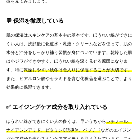
徴を見てみましょう。
💬 保湿を徹底している
肌の保湿はスキンケアの基本中の基本です。ほうれい線ができに
くい人は、洗顔後に化粧水・乳液・クリームなどを使って、肌の
水分と油分をしっかり補う習慣が身についています。乾燥した肌
は小ジワができやすく、ほうれい線を深く見せる原因になりま
す。特に
乾燥しやすい秋冬は念入りに保湿することが大切です。
また、ヒアルロン酸やセラミドを含む化粧品を選ぶことで、より
効果的に保湿できます。
✅ エイジングケア成分を取り入れている
ほうれい線ができにくい人の多くは、早いうちから
レチノール、
ナイアシンアミド、ビタミンC誘導体、ペプチド
などのエイジン
グケア成分を含むスキンケアアイテムを取り入れています。これ