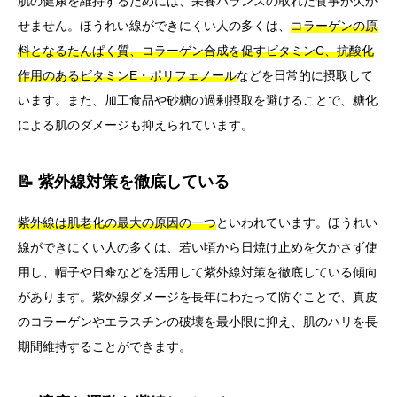
肌の健康を維持するためには、栄養バランスの取れた食事が欠か
せません。ほうれい線ができにくい人の多くは、
コラーゲンの原
料となるたんぱく質、コラーゲン合成を促すビタミンC、抗酸化
作用のあるビタミンE・ポリフェノール
などを日常的に摂取して
います。また、加工食品や砂糖の過剰摂取を避けることで、糖化
による肌のダメージも抑えられています。
📝 紫外線対策を徹底している
紫外線は肌老化の最大の原因の一つ
といわれています。ほうれい
線ができにくい人の多くは、若い頃から日焼け止めを欠かさず使
用し、帽子や日傘などを活用して紫外線対策を徹底している傾向
があります。紫外線ダメージを長年にわたって防ぐことで、真皮
のコラーゲンやエラスチンの破壊を最小限に抑え、肌のハリを長
期間維持することができます。