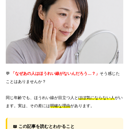
言語
简体中文
한국어
日本語
Español
English
💬
「なぜあの人はほうれい線がないんだろう…？」
そう感じた
ことはありませんか？
同じ年齢でも、ほうれい線が目立つ人と
ほぼ気にならない人
がい
ます。実は、その差には
明確な理由
があります。
📖 この記事を読むとわかること