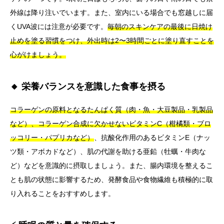
外線は降り注いでいます。また、室内にいる場合でも窓越しに届
くUVA波には注意が必要です。
毎朝のスキンケアの最後に日焼け
止めを塗る習慣をつけ、外出時は2〜3時間ごとに塗り直すことを
心がけましょう。
🔸 栄養バランスを意識した食事を摂る
コラーゲンの原料となるたんぱく質（肉・魚・大豆製品・乳製品
など）、コラーゲン合成に欠かせないビタミンC（柑橘類・ブロ
ッコリー・パプリカなど）
、抗酸化作用のあるビタミンE（ナッ
ツ類・アボカドなど）、肌の代謝を助ける亜鉛（牡蠣・牛肉な
ど）などを意識的に摂取しましょう。また、腸内環境を整えるこ
とも肌の状態に影響するため、発酵食品や食物繊維も積極的に取
り入れることをおすすめします。