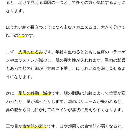
ると、老けて見える原因の一つとして多くの方が気にするように
なります。
ほうれい線が目立つようになる主なメカニズムは、大きく分けて
以下の
4つ
です。
まず、
皮膚のたるみ
です。年齢を重ねるとともに皮膚のコラーゲ
ンやエラスチンが減少し、肌の弾力性が失われます。重力の影響
もあって頬の組織が下方向に下垂し、ほうれい線を深く見せるよ
うになります。
次に、
脂肪の移動・減少
です。顔の脂肪は加齢によって位置が変
わったり、量が減ったりします。頬のボリュームが失われると、
鼻の脇から口元にかけてのラインが溝状に見えやすくなります。
三つ目が
表情筋の衰え
です。口や頬周りの表情筋が弱くなると、