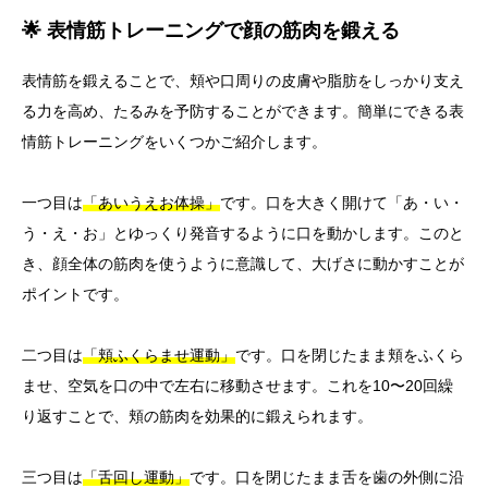
🌟 表情筋トレーニングで顔の筋肉を鍛える
表情筋を鍛えることで、頬や口周りの皮膚や脂肪をしっかり支え
る力を高め、たるみを予防することができます。簡単にできる表
情筋トレーニングをいくつかご紹介します。
一つ目は
「あいうえお体操」
です。口を大きく開けて「あ・い・
う・え・お」とゆっくり発音するように口を動かします。このと
き、顔全体の筋肉を使うように意識して、大げさに動かすことが
ポイントです。
二つ目は
「頬ふくらませ運動」
です。口を閉じたまま頬をふくら
ませ、空気を口の中で左右に移動させます。これを10〜20回繰
り返すことで、頬の筋肉を効果的に鍛えられます。
三つ目は
「舌回し運動」
です。口を閉じたまま舌を歯の外側に沿