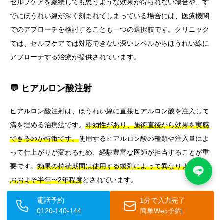
セルフケアを継続しても思うような効果が得られない場合や、す
でにほうれい線が深く刻まれてしまっている場合には、医療機関
でのアプローチを検討することも一つの選択肢です。クリニック
では、セルフケアでは対応できない深いレベルからほうれい線に
アプローチする治療が提供されています。
💬 ヒアルロン酸注射
ヒアルロン酸注射は、ほうれい線に直接ヒアルロン酸を注入して
溝を埋める治療法です。
即効性があり、施術直後から効果を実感
できるのが特徴です。
使用するヒアルロン酸の種類や注入量によ
って仕上がりが変わるため、経験豊富な医師が担当することが重
要です。
効果の持続期間は使用する製剤によって異なりますが、
おおよそ半年〜2年程度
とされています。
電話予約
1分で入力完了
✅ ボツリヌストキシン注射
0120-140-144
簡単Web予約