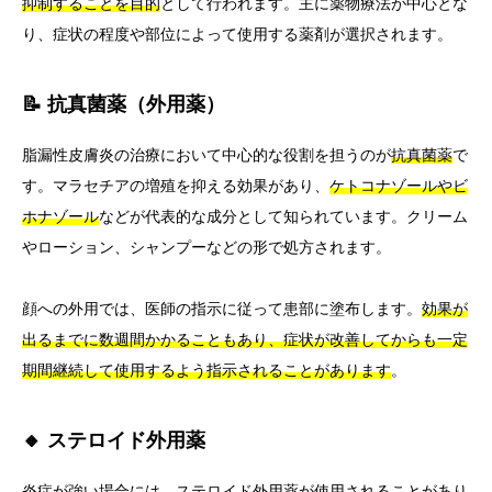
抑制することを目的
として行われます。主に薬物療法が中心とな
り、症状の程度や部位によって使用する薬剤が選択されます。
📝 抗真菌薬（外用薬）
脂漏性皮膚炎の治療において中心的な役割を担うのが
抗真菌薬
で
す。マラセチアの増殖を抑える効果があり、
ケトコナゾールやビ
ホナゾール
などが代表的な成分として知られています。クリーム
やローション、シャンプーなどの形で処方されます。
顔への外用では、医師の指示に従って患部に塗布します。
効果が
出るまでに数週間かかることもあり、症状が改善してからも一定
期間継続して使用するよう指示されることがあります
。
🔸 ステロイド外用薬
炎症が強い場合には、ステロイド外用薬が使用されることがあり