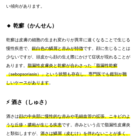
い傾向があります。
🔸 乾癬（かんせん）
乾癬は皮膚の細胞の生まれ変わりが異常に速くなることで生じる
慢性疾患で、
銀白色の鱗屑と赤みが特徴
です。顔に生じることは
少ないですが、頭皮から顔の生え際にかけて症状が現れることが
あります。
脂漏性皮膚炎と乾癬が合わさった「脂漏性乾癬
（sebopsoriasis）」という状態も存在し、専門医でも鑑別が難
しいケースがあります
。
⚡ 酒さ（しゅさ）
酒さは
顔の中央部に慢性的な赤みや毛細血管の拡張、ニキビのよ
うな丘疹・膿疱が生じる疾患
です。赤みという点で脂漏性皮膚炎
と類似しますが、
酒さは鱗屑（皮むけ）を伴わないことが多く、