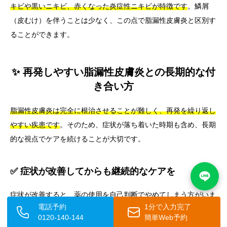
キビや黒いニキビ、赤くなった炎症性ニキビが特徴です
。鱗屑
（皮むけ）を伴うことは少なく、この点で脂漏性皮膚炎と区別す
ることができます。
✨ 再発しやすい脂漏性皮膚炎との長期的な付
き合い方
脂漏性皮膚炎は完全に根治させることが難しく、再発を繰り返し
やすい疾患です
。そのため、症状が落ち着いた時期も含め、長期
的な視点でケアを続けることが大切です。
✅ 症状が改善してからも継続的なケアを
症状が改善すると、薬の使用を自己判断でやめてしまう方がいま
電話予約
1分で入力完了
す。しかし、見た目が良くなっても皮膚の状態が完全に安定して
0120-140-144
簡単Web予約
いるとは限りません。
医師から指示された期間や方法に従って治