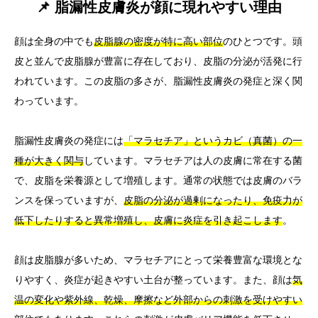
📌 脂漏性皮膚炎が顔に現れやすい理由
顔は全身の中でも
皮脂腺の密度が特に高い部位
のひとつです。頭
皮と並んで皮脂腺が豊富に存在しており、皮脂の分泌が活発に行
われています。この皮脂の多さが、脂漏性皮膚炎の発症と深く関
わっています。
脂漏性皮膚炎の発症には
「マラセチア」というカビ（真菌）の一
種が大きく関与
しています。マラセチアは人の皮膚に常在する菌
で、皮脂を栄養源として増殖します。通常の状態では皮膚のバラ
ンスを保っていますが、
皮脂の分泌が過剰になったり、免疫力が
低下したりすると異常増殖し、皮膚に炎症を引き起こします
。
顔は皮脂腺が多いため、マラセチアにとって栄養豊富な環境とな
りやすく、炎症が起きやすい土台が整っています。また、顔は
気
温の変化や紫外線、乾燥、摩擦など外部からの刺激を受けやすい