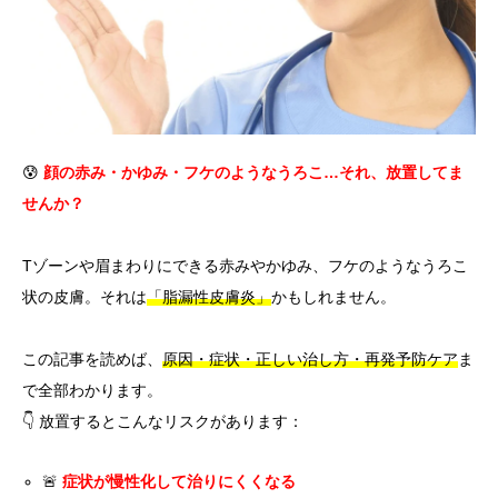
言語
简体中文
한국어
日本語
Español
English
😰
顔の赤み・かゆみ・フケのようなうろこ…それ、放置してま
せんか？
Tゾーンや眉まわりにできる赤みやかゆみ、フケのようなうろこ
状の皮膚。それは
「脂漏性皮膚炎」
かもしれません。
この記事を読めば、
原因・症状・正しい治し方・再発予防ケア
ま
で全部わかります。
👇 放置するとこんなリスクがあります：
🚨
症状が慢性化して治りにくくなる