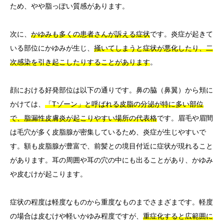
ため、やや脂っぽい質感があります。
次に、
かゆみも多くの患者さんが訴える症状
です。炎症が起きて
いる部位にかゆみが生じ、
掻いてしまうと症状が悪化したり、二
次感染を引き起こしたりすることがあります
。
顔における好発部位は以下の通りです。鼻の脇（鼻翼）から頬に
かけては、
「Tゾーン」と呼ばれる皮脂の分泌が特に多い部位
で、脂漏性皮膚炎が起こりやすい場所の代表格
です。眉毛や眉間
は毛穴が多く皮脂腺が密集しているため、炎症が生じやすいで
す。額も皮脂腺が豊富で、前髪との境目付近に症状が現れること
があります。耳の周囲や耳の穴の中にも出ることがあり、かゆみ
や皮むけが起こります。
症状の程度は軽度なものから重度なものまでさまざまです。軽度
の場合は皮むけや軽いかゆみ程度ですが、
重症化すると広範囲に