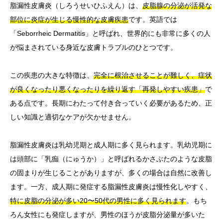
脂漏性皮膚炎（しろうせいひふえん）は、
皮脂腺の分泌が活発な
部位に炎症が生じる慢性的な皮膚疾患
です。英語では
「Seborrheic Dermatitis」と呼ばれ、世界的にも非常に多くの人
が悩まされている身近な皮膚トラブルのひとつです。
この疾患の大きな特徴は、
完全に根治させることが難しく、症状
が良くなったり悪くなったりを繰り返す「再発しやすい疾患」
で
ある点です。長期にわたって付き合っていく必要があるため、正
しい知識と適切なケアが欠かせません。
脂漏性皮膚炎は乳幼児期と成人期に多く見られます。乳幼児期に
は頭部に「乳痂（にゅうか）」と呼ばれるかさぶたのような皮脂
の固まりが生じることがありますが、多くの場合は自然に改善し
ます。一方、成人期に発症する脂漏性皮膚炎は慢性化しやすく、
特に皮脂の分泌が多い20〜50代の男性に多く見られます
。もち
ろん女性にも発症しますが、男性のほうが皮脂分泌量が多いた