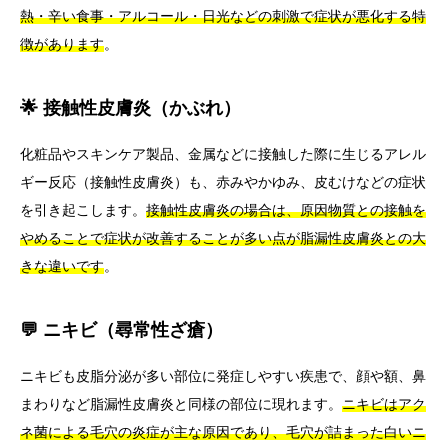
熱・辛い食事・アルコール・日光などの刺激で症状が悪化する特
徴があります
。
🌟 接触性皮膚炎（かぶれ）
化粧品やスキンケア製品、金属などに接触した際に生じるアレル
ギー反応（接触性皮膚炎）も、赤みやかゆみ、皮むけなどの症状
を引き起こします。
接触性皮膚炎の場合は、原因物質との接触を
やめることで症状が改善することが多い点が脂漏性皮膚炎との大
きな違いです
。
💬 ニキビ（尋常性ざ瘡）
ニキビも皮脂分泌が多い部位に発症しやすい疾患で、顔や額、鼻
まわりなど脂漏性皮膚炎と同様の部位に現れます。
ニキビはアク
ネ菌による毛穴の炎症が主な原因であり、毛穴が詰まった白いニ