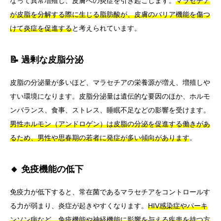
なって異常増殖し、皮膚への炎症を引き起こします。
マラセチア
が皮脂を分解する際に生じる脂肪酸が、皮膚のバリア機能を傷つ
けて炎症を促進する
と考えられています。
📝 過剰な皮脂分泌
皮脂の分泌量が多いほど、マラセチアの栄養源が増え、増殖しや
すい環境になります。皮脂分泌量は遺伝的な要因のほか、ホルモ
ンバランス、食事、ストレス、睡眠不足などの影響を受けます。
男性ホルモン（アンドロゲン）は皮脂の分泌を促進する働きがあ
るため、男性や思春期の若者に発症が多い傾向があります
。
🔸 免疫機能の低下
免疫力が低下すると、常在菌であるマラセチアをコントロールす
る力が弱まり、炎症が起きやすくなります。
HIV感染症やパーキ
ンソン病など、免疫機能や神経機能に影響を与える疾患を持つ方