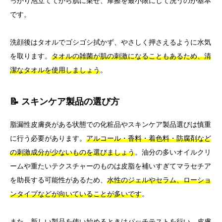
っかり泡立ててから肌に乗せ、摩擦を最小限にして洗うのが基本
です。
洗顔後はタオルでゴシゴシ拭かず、やさしく押さえるように水気
を取ります。
タオルの雑菌が肌の刺激になることもあるため、清
潔なタオルを使用しましょう
。
📝 スキンケア製品の選び方
脂漏性皮膚炎がある状態での化粧品やスキンケア製品選びは慎重
に行う必要があります。
アルコール・香料・着色料・防腐剤など
の刺激成分が少ないものを選びましょう
。油分の多いオイルクリ
ームや重たいテクスチャーのものは皮脂を補いすぎてマラセチア
を助長する可能性があるため、
水性のジェルやセラム、ローショ
ンタイプなどが向いていることが多いです
。
また、
新しい製品を使い始めるときはパッチテストを行い、皮膚