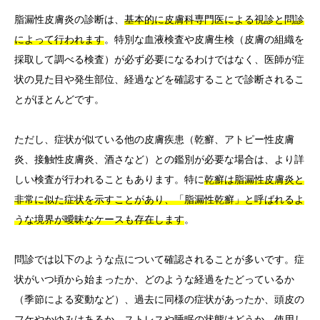
脂漏性皮膚炎の診断は、
基本的に皮膚科専門医による視診と問診
によって行われます
。特別な血液検査や皮膚生検（皮膚の組織を
採取して調べる検査）が必ず必要になるわけではなく、医師が症
状の見た目や発生部位、経過などを確認することで診断されるこ
とがほとんどです。
ただし、症状が似ている他の皮膚疾患（乾癬、アトピー性皮膚
炎、接触性皮膚炎、酒さなど）との鑑別が必要な場合は、より詳
しい検査が行われることもあります。特に
乾癬は脂漏性皮膚炎と
非常に似た症状を示すことがあり、「脂漏性乾癬」と呼ばれるよ
うな境界が曖昧なケースも存在します
。
問診では以下のような点について確認されることが多いです。症
状がいつ頃から始まったか、どのような経過をたどっているか
（季節による変動など）、過去に同様の症状があったか、頭皮の
フケやかゆみはあるか、ストレスや睡眠の状態はどうか、使用し