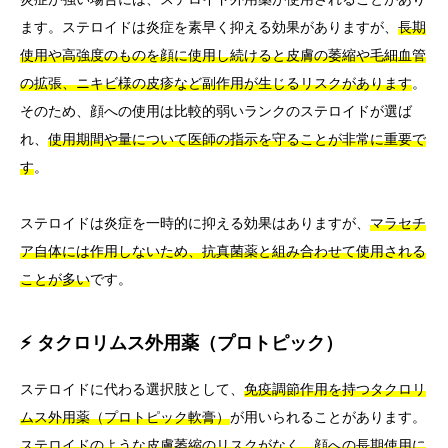
ます。ステロイドは炎症を素早く抑える効果がありますが、
長期
使用や高強度のものを顔に使用し続けると皮膚の萎縮や毛細血管
の拡張、ニキビ様の皮疹など副作用が生じるリスクがあります
。
そのため、顔への使用は比較的弱いランクのステロイドが選ば
れ、
使用期間や量について医師の指示を守ることが非常に重要で
す
。
ステロイドは炎症を一時的に抑える効果はありますが、
マラセチ
ア自体には作用しないため、抗真菌薬と組み合わせて使用される
ことが多い
です。
⚡ タクロリムス外用薬（プロトピック）
ステロイドに代わる選択肢として、
免疫調節作用を持つタクロリ
ムス外用薬（プロトピック軟膏）
が用いられることがあります。
ステロイドのような皮膚萎縮のリスクがなく、顔への長期使用に