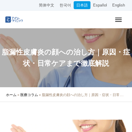
简体中文
한국어
日本語
Español
English
WEB予約
料金表
アクセス
脂漏性皮膚炎の顔への治し方｜原因・症
クリニック紹介
状・日常ケアまで徹底解説
診療内容
院長・医師の紹介
ホーム
»
医療コラム
»
脂漏性皮膚炎の顔への治し方｜原因・症状・日常ケアまで徹底解説
医療コラム
採用情報
その他