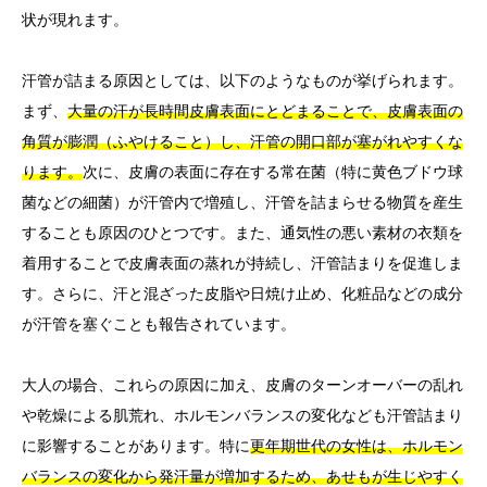
状が現れます。
汗管が詰まる原因としては、以下のようなものが挙げられます。
まず、
大量の汗が長時間皮膚表面にとどまることで、皮膚表面の
角質が膨潤（ふやけること）し、汗管の開口部が塞がれやすくな
ります。
次に、皮膚の表面に存在する常在菌（特に黄色ブドウ球
菌などの細菌）が汗管内で増殖し、汗管を詰まらせる物質を産生
することも原因のひとつです。また、通気性の悪い素材の衣類を
着用することで皮膚表面の蒸れが持続し、汗管詰まりを促進しま
す。さらに、汗と混ざった皮脂や日焼け止め、化粧品などの成分
が汗管を塞ぐことも報告されています。
大人の場合、これらの原因に加え、皮膚のターンオーバーの乱れ
や乾燥による肌荒れ、ホルモンバランスの変化なども汗管詰まり
に影響することがあります。特に
更年期世代の女性は、ホルモン
バランスの変化から発汗量が増加するため、あせもが生じやすく