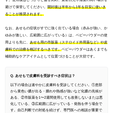
避けて保管してください。
開封後は半年から1年を目安に使いき
ることが推奨されます。
なお、あせもの症状がすでに強く出ている場合（赤みが強い、か
ゆみが激しい、広範囲に広がっている）は、ベビーパウダーの使
用よりも先に、
あせも用の市販薬（ステロイド外用薬など）や皮
膚科での治療を検討するべきです。
ベビーパウダーはあくまでも
補助的なケアアイテムとして位置づけることが大切です。
Q. あせもで皮膚科を受診すべき症状は？
以下の場合は速やかに皮膚科を受診してください。①患部
から黄色い膿が出る・腫れや熱感が強いなど化膿の兆候が
ある、②市販薬を1〜2週間使用しても改善しないまたは悪
化している、③広範囲に広がっている・発熱を伴う場合で
す。自己判断での対処を続けず、専門医への相談が重要で