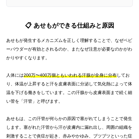
📋 あせもができる仕組みと原因
あせもが発生するメカニズムを正しく理解することで、なぜベビ
ーパウダーが有効とされるのか、またなぜ注意が必要なのかがわ
かりやすくなります。
人体には
200万〜400万個ともいわれる汗腺が全身に分布
してお
り、体温が上昇すると汗を皮膚表面に分泌して気化熱によって体
温を下げる働きをしています。この汗腺から皮膚表面まで続く細
い管を「汗管」と呼びます。
あせもは、この汗管が何らかの原因で塞がれてしまうことで発生
します。塞がれた汗管から汗が皮膚内に漏れ出し、周囲の組織を
刺激することで炎症が起き、赤みやかゆみ、ブツブツといった症