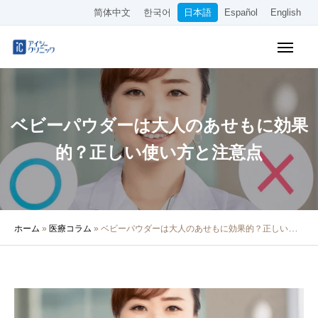
简体中文
한국어
日本語
Español
English
WEB予約
料金表
アクセス
ベビーパウダーは大人のあせもに効果
クリニック紹介
的？正しい使い方と注意点
診療内容
院長・医師の紹介
ホーム
»
医療コラム
»
ベビーパウダーは大人のあせもに効果的？正しい使い方と注意点
医療コラム
採用情報
その他