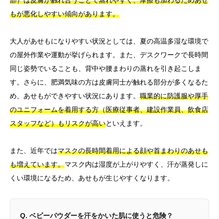
部）は皮膚が触れ合うことで蒸れやすく、摩擦も加わるためあせ
もが悪化しやすい傾向があります。
大人があせもになりやすい状況としては、夏の高温多湿な環境で
の屋外作業や運動が挙げられます。また、デスクワークで長時間
同じ姿勢でいることも、背中や腰まわりの蒸れを引き起こしま
す。さらに、肥満気味の方は皮膚同士が触れる部分が多くなるた
め、あせもができやすい状況にあります。
職業的に防護服や厚手
のユニフォームを着用する方（医療従事者、建設作業員、飲食店
スタッフなど）もリスクが高い
といえます。
また、近年では
マスクの長時間着用による顔や首まわりのあせも
も増えています。
マスク内は湿度が上がりやすく、汗が蒸発しに
くい環境になるため、あせもが生じやすくなります。
Q. ベビーパウダーを汗をかいた肌に使うと危険？