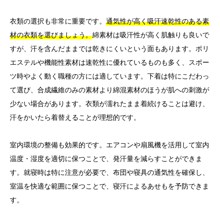
衣類の選択も非常に重要です。
通気性が高く吸汗速乾性のある素
材の衣類を選びましょう。
綿素材は吸汗性が高く肌触りも良いで
すが、汗を含んだままでは乾きにくいという面もあります。ポリ
エステルや機能性素材は速乾性に優れているものも多く、スポー
ツ時やよく動く職種の方には適しています。下着は特にこだわっ
て選び、合成繊維のみの素材より綿混素材のほうが肌への刺激が
少ない場合があります。衣類が濡れたまま着続けることは避け、
汗をかいたら着替えることが理想的です。
室内環境の整備も効果的です。エアコンや扇風機を活用して室内
温度・湿度を適切に保つことで、発汗量を減らすことができま
す。就寝時は特に注意が必要で、布団や寝具の通気性を確保し、
室温を快適な範囲に保つことで、寝汗によるあせもを予防できま
す。