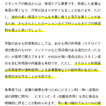
スキンケアの観点からは、保湿ケアも重要です。乾燥した皮膚は
角質が厚くなり、汗管が詰まりやすくなることがあります。ただ
し、
油分の多い保湿クリームを大量に使うと毛穴を塞ぐことがあ
るため、さらさらとしたローションタイプやジェルタイプの保湿
剤を選ぶと良いでしょう。
市販のあせも対策製品としては、あせも用の外用薬（ステロイド
成分配合のものや、メントールなど清涼感のある成分が入ったも
の）が薬局で購入できます。かゆみが強い場合は抗ヒスタミン成
分を含む外用薬や内服薬も有効です。ただし、
ステロイド外用薬
は長期使用や過剰使用による皮膚萎縮などの副作用があるため、
使用方法を守ることが大切です。
食事面では、皮膚の健康を保つためにビタミンB2・B6（皮脂分
泌の調整に関与）、ビタミンC・E（抗酸化作用）を含む食品を
積極的に摂ることが勧められます。
辛い食べ物やアルコールの過