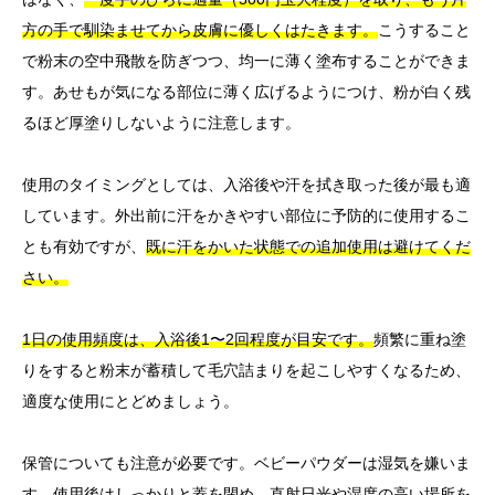
方の手で馴染ませてから皮膚に優しくはたきます。
こうすること
で粉末の空中飛散を防ぎつつ、均一に薄く塗布することができま
す。あせもが気になる部位に薄く広げるようにつけ、粉が白く残
るほど厚塗りしないように注意します。
使用のタイミングとしては、入浴後や汗を拭き取った後が最も適
しています。外出前に汗をかきやすい部位に予防的に使用するこ
とも有効ですが、
既に汗をかいた状態での追加使用は避けてくだ
さい。
1日の使用頻度は、入浴後1〜2回程度が目安です。
頻繁に重ね塗
りをすると粉末が蓄積して毛穴詰まりを起こしやすくなるため、
適度な使用にとどめましょう。
保管についても注意が必要です。ベビーパウダーは湿気を嫌いま
す。使用後はしっかりと蓋を閉め、直射日光や湿度の高い場所を