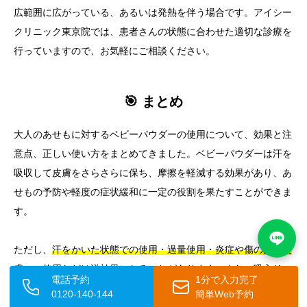
広範囲に広がっている、あるいは発熱を伴う場合です。アイシー
クリニック東京院では、患者さんの状態に合わせた適切な診療を
行っていますので、お気軽にご相談ください。
🎯 まとめ
大人のあせもに対するベビーパウダーの使用について、効果と注
意点、正しい使い方をまとめてきました。ベビーパウダーは汗を
吸収して皮膚をさらさらに保ち、摩擦を軽減する効果があり、あ
せもの予防や軽度の症状緩和に一定の役割を果たすことができま
す。
ただし、
汗をかいた状態での使用・過量使用・炎症や傷のある皮
膚への使用などは逆効果になることがあります。
また、吸入リス
電話予約
1分で入力完了
クや特定部位への長期使用については注意が必要です。使用する
0120-140-144
簡単Web予約