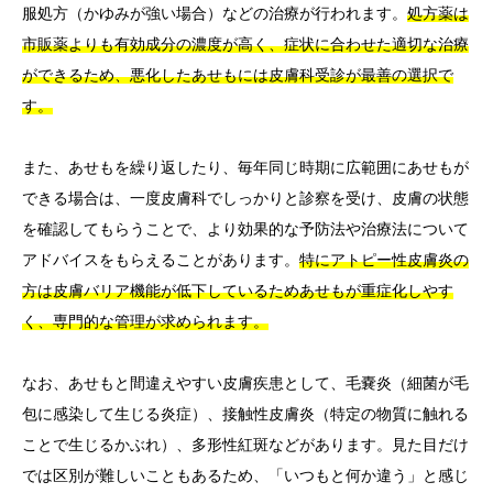
服処方（かゆみが強い場合）などの治療が行われます。
処方薬は
市販薬よりも有効成分の濃度が高く、症状に合わせた適切な治療
ができるため、悪化したあせもには皮膚科受診が最善の選択で
す。
また、あせもを繰り返したり、毎年同じ時期に広範囲にあせもが
できる場合は、一度皮膚科でしっかりと診察を受け、皮膚の状態
を確認してもらうことで、より効果的な予防法や治療法について
アドバイスをもらえることがあります。
特にアトピー性皮膚炎の
方は皮膚バリア機能が低下しているためあせもが重症化しやす
く、専門的な管理が求められます。
なお、あせもと間違えやすい皮膚疾患として、毛嚢炎（細菌が毛
包に感染して生じる炎症）、接触性皮膚炎（特定の物質に触れる
ことで生じるかぶれ）、多形性紅斑などがあります。見た目だけ
では区別が難しいこともあるため、「いつもと何か違う」と感じ