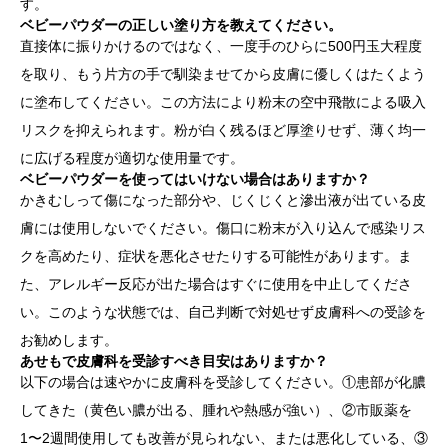
す。
ベビーパウダーの正しい塗り方を教えてください。
直接体に振りかけるのではなく、一度手のひらに500円玉大程度
を取り、もう片方の手で馴染ませてから皮膚に優しくはたくよう
に塗布してください。この方法により粉末の空中飛散による吸入
リスクを抑えられます。粉が白く残るほど厚塗りせず、薄く均一
に広げる程度が適切な使用量です。
ベビーパウダーを使ってはいけない場合はありますか？
かきむしって傷になった部分や、じくじくと滲出液が出ている皮
膚には使用しないでください。傷口に粉末が入り込んで感染リス
クを高めたり、症状を悪化させたりする可能性があります。ま
た、アレルギー反応が出た場合はすぐに使用を中止してくださ
い。このような状態では、自己判断で対処せず皮膚科への受診を
お勧めします。
あせもで皮膚科を受診すべき目安はありますか？
以下の場合は速やかに皮膚科を受診してください。①患部が化膿
してきた（黄色い膿が出る、腫れや熱感が強い）、②市販薬を
1〜2週間使用しても改善が見られない、または悪化している、③