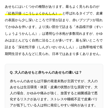
あせもにはいくつかの種類があります。最もよく見られるのが
「紅色汗疹（こうしょくかんしん）」
と呼ばれるタイプで、皮膚
の表面から少し深いところで汗管が詰まり、赤いブツブツが現れ
てかゆみを伴います。より浅い部分で詰まる「水晶様汗疹（すい
しょうようかんしん）」は透明な小水疱が多数現れますが、かゆ
みはほとんどなく自然に治ることが多いです。最も深いところで
詰まる「深在性汗疹（しんざいせいかんしん）」は熱帯地域で長
期間生活する人などに見られ、日本ではあまり多くありません。
Q. 大人のあせもと赤ちゃんのあせもの違いは？
赤ちゃんのあせもは汗腺の発達未熟が主因ですが、大人の
あせもは生活環境・体質・皮膚の状態が主な原因です。大
人の場合、かゆみや痛みが強く、放置すると細菌感染で悪
化するリスクがあります。ストレスや睡眠不足で皮膚バリ
アが低下している人は特に発症しやすい傾向があります。