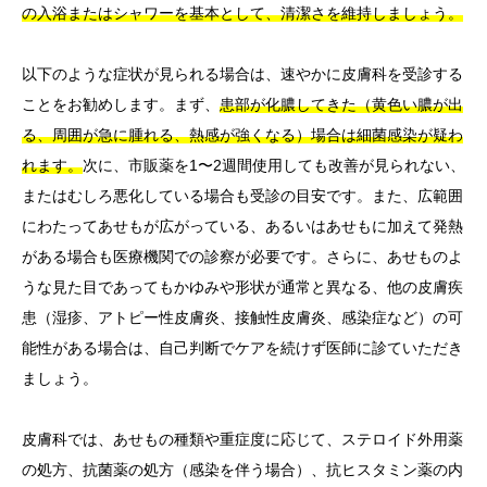
の入浴またはシャワーを基本として、清潔さを維持しましょう。
以下のような症状が見られる場合は、速やかに皮膚科を受診する
ことをお勧めします。まず、
患部が化膿してきた（黄色い膿が出
る、周囲が急に腫れる、熱感が強くなる）場合は細菌感染が疑わ
れます。
次に、市販薬を1〜2週間使用しても改善が見られない、
またはむしろ悪化している場合も受診の目安です。また、広範囲
にわたってあせもが広がっている、あるいはあせもに加えて発熱
がある場合も医療機関での診察が必要です。さらに、あせものよ
うな見た目であってもかゆみや形状が通常と異なる、他の皮膚疾
患（湿疹、アトピー性皮膚炎、接触性皮膚炎、感染症など）の可
能性がある場合は、自己判断でケアを続けず医師に診ていただき
ましょう。
皮膚科では、あせもの種類や重症度に応じて、ステロイド外用薬
の処方、抗菌薬の処方（感染を伴う場合）、抗ヒスタミン薬の内