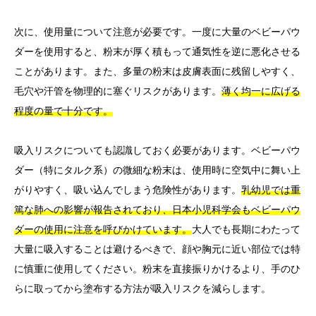
次に、使用量について注意が必要です。一度に大量のベビーパウ
ダーを使用すると、粉末が厚く積もって通気性を逆に悪化させる
ことがあります。また、多量の粉末は皮膚表面に残留しやすく、
毛穴や汗管を物理的に塞ぐリスクがあります。
薄く均一に広げる
程度の量で十分です。
吸入リスクについても認識しておく必要があります。ベビーパウ
ダー（特にタルク系）の微細な粉末は、使用時に空気中に舞い上
がりやすく、吸い込んでしまう危険性があります。
乳幼児では重
篤な肺への影響が報告されており、日本小児科学会もベビーパウ
ダーの使用に注意を呼びかけています。
大人でも長期にわたって
大量に吸入することは避けるべきで、顔や胸元に近い部位では特
に慎重に使用してください。粉末を直接振りかけるより、手のひ
らに取ってから塗布する方法が吸入リスクを減らします。