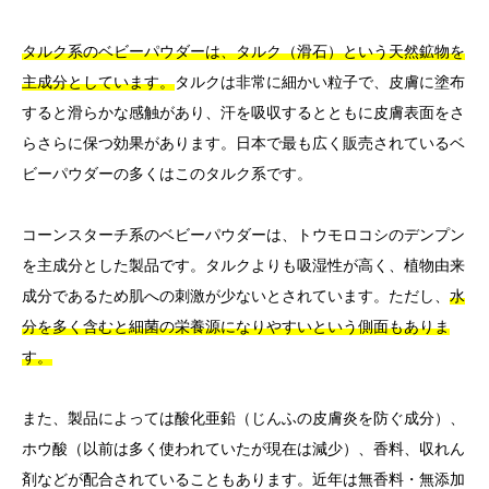
タルク系のベビーパウダーは、タルク（滑石）という天然鉱物を
主成分としています。
タルクは非常に細かい粒子で、皮膚に塗布
すると滑らかな感触があり、汗を吸収するとともに皮膚表面をさ
らさらに保つ効果があります。日本で最も広く販売されているベ
ビーパウダーの多くはこのタルク系です。
コーンスターチ系のベビーパウダーは、トウモロコシのデンプン
を主成分とした製品です。タルクよりも吸湿性が高く、植物由来
成分であるため肌への刺激が少ないとされています。ただし、
水
分を多く含むと細菌の栄養源になりやすいという側面もありま
す。
また、製品によっては酸化亜鉛（じんふの皮膚炎を防ぐ成分）、
ホウ酸（以前は多く使われていたが現在は減少）、香料、収れん
剤などが配合されていることもあります。近年は無香料・無添加