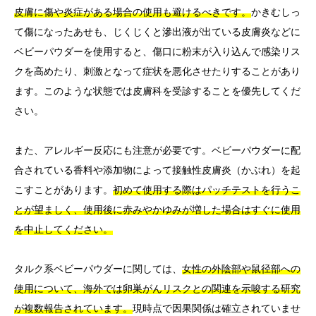
皮膚に傷や炎症がある場合の使用も避けるべきです。
かきむしっ
て傷になったあせも、じくじくと滲出液が出ている皮膚炎などに
ベビーパウダーを使用すると、傷口に粉末が入り込んで感染リス
クを高めたり、刺激となって症状を悪化させたりすることがあり
ます。このような状態では皮膚科を受診することを優先してくだ
さい。
また、アレルギー反応にも注意が必要です。ベビーパウダーに配
合されている香料や添加物によって接触性皮膚炎（かぶれ）を起
こすことがあります。
初めて使用する際はパッチテストを行うこ
とが望ましく、使用後に赤みやかゆみが増した場合はすぐに使用
を中止してください。
タルク系ベビーパウダーに関しては、
女性の外陰部や鼠径部への
使用について、海外では卵巣がんリスクとの関連を示唆する研究
が複数報告されています。
現時点で因果関係は確立されていませ