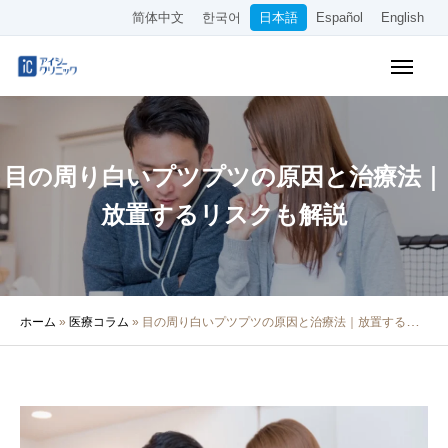
简体中文
한국어
日本語
Español
English
WEB予約
料金表
アクセス
目の周り白いプツプツの原因と治療法｜
クリニック紹介
放置するリスクも解説
診療内容
院長・医師の紹介
ホーム
»
医療コラム
»
目の周り白いプツプツの原因と治療法｜放置するリスクも解説
医療コラム
採用情報
その他