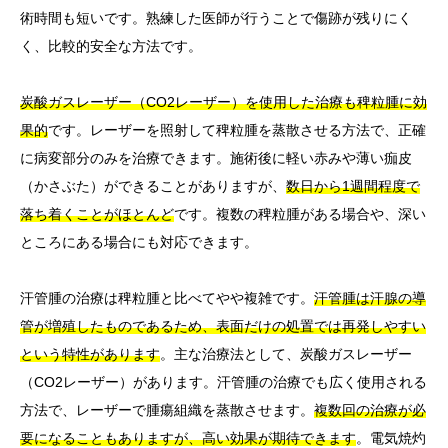
術時間も短いです。熟練した医師が行うことで傷跡が残りにく
く、比較的安全な方法です。
炭酸ガスレーザー（CO2レーザー）を使用した治療も稗粒腫に効
果的
です。レーザーを照射して稗粒腫を蒸散させる方法で、正確
に病変部分のみを治療できます。施術後に軽い赤みや薄い痂皮
（かさぶた）ができることがありますが、
数日から1週間程度で
落ち着くことがほとんど
です。複数の稗粒腫がある場合や、深い
ところにある場合にも対応できます。
汗管腫の治療は稗粒腫と比べてやや複雑です。
汗管腫は汗腺の導
管が増殖したものであるため、表面だけの処置では再発しやすい
という特性があります
。主な治療法として、炭酸ガスレーザー
（CO2レーザー）があります。汗管腫の治療でも広く使用される
方法で、レーザーで腫瘍組織を蒸散させます。
複数回の治療が必
要になることもありますが、高い効果が期待できます
。電気焼灼