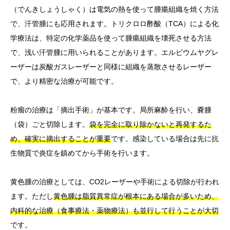
（でんきしょうしゃく）は電気の熱を使って腫瘍組織を焼く方法
で、汗管腫にも応用されます。トリクロロ酢酸（TCA）による化
学療法は、特定の化学薬品を使って腫瘍組織を壊死させる方法
で、浅い汗管腫に用いられることがあります。エルビウムヤグレ
ーザーは炭酸ガスレーザーと同様に組織を蒸散させるレーザー
で、より精密な治療が可能です。
粉瘤の治療は「摘出手術」が基本です。局所麻酔を行い、嚢腫
（袋）ごと切除します。
袋を完全に取り除かないと再発するた
め、確実に摘出することが重要
です。感染している場合は先に抗
生物質で炎症を鎮めてから手術を行います。
黄色腫の治療としては、CO2レーザーや手術による切除が行われ
ます。ただし
黄色腫は脂質異常症が根本にある場合が多いため、
内科的な治療（食事療法・薬物療法）も並行して行うことが大切
です。