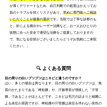
が薄くデリケートなため、自己判断での処置はかえってお
肌のトラブルを招くリスクがあり、
早めに専門医へご相談
いただくことが最善の選択
です。当院では丁寧な診察のも
と、針による摘出やレーザー治療など、お一人おひとりの
状態に合った安全で適切な治療をご提案しておりますの
で、気になる症状がございましたらどうぞお気軽にご来院
ください。」
🔍 よくある質問
目の周りの白いプツプツはニキビと違うのですか？
はい、多くの場合は異なります。目の周りの白いプツプツは、角
質のかたまりである「稗粒腫」や、汗腺導管が増殖した「汗管
腫」であることがほとんどです。ニキビは毛穴の詰まりと細菌に
よる炎症が原因ですが、稗粒腫や汗管腫は炎症を伴わない良性の