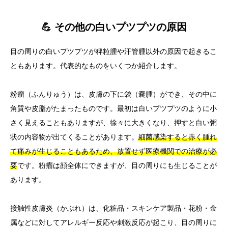
💪 その他の白いプツプツの原因
目の周りの白いプツプツが稗粒腫や汗管腫以外の原因で起きるこ
ともあります。代表的なものをいくつか紹介します。
粉瘤（ふんりゅう）は、皮膚の下に袋（嚢腫）ができ、その中に
角質や皮脂がたまったものです。最初は白いプツプツのように小
さく見えることもありますが、徐々に大きくなり、押すと白い粥
状の内容物が出てくることがあります。
細菌感染すると赤く腫れ
て痛みが生じることもあるため、放置せず医療機関での治療が必
要
です。粉瘤は顔全体にできますが、目の周りにも生じることが
あります。
接触性皮膚炎（かぶれ）は、化粧品・スキンケア製品・花粉・金
属などに対してアレルギー反応や刺激反応が起こり、目の周りに