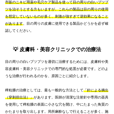
市販のニキビ用薬や毛穴ケア製品を使って目の周りの白いプツプ
ツを治そうとする方もいますが、これらの製品は目の周りの使用
を想定していないものが多く、刺激が強すぎて逆効果になること
があります
。目の周りの皮膚に使用できる製品かどうかを必ず確
認してください。
💡 皮膚科・美容クリニックでの治療法
目の周りの白いプツプツを適切に治療するためには、皮膚科や美
容皮膚科・美容クリニックでの専門的な処置が必要です。どのよ
うな治療が行われるのかを、原因ごとに紹介します。
稗粒腫の治療としては、最も一般的な方法として
「針による摘出
（穿刺排出法）」
があります。医師が清潔な注射針や専用の器具
を使用して稗粒腫の表面に小さな穴を開け、中にたまった角質の
かたまりを取り出します。局所麻酔なしで行えることが多く、施