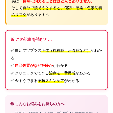
実は…
自然に消えることはほとんどありません。
そして
自分で潰そうとすると、傷跡・感染・色素沈着
のリスク
があります⚠️
🚨 この記事を読むと…
✅ 白いプツプツの
正体（稗粒腫・汗管腫など）
がわか
る
✅
自己処置がなぜ危険か
がわかる
✅ クリニックでできる
治療法・費用感
がわかる
✅ 今すぐできる
予防スキンケア
がわかる
😟 こんなお悩みをお持ちの方へ