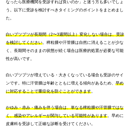
なったら医療機関を受診すれば良いのか」と迷う方も多いでしょ
う。以下に受診を検討すべきタイミングのポイントをまとめまし
た。
白いプツプツが長期間（2〜3週間以上）変化しない場合は、受診
を検討してください
。稗粒腫や汗管腫は自然に消えることが少な
く、長期間そのままの状態が続く場合は医療的処置が必要な可能
性が高いです。
白いプツプツが増えている・大きくなっている場合も受診のサイ
ンです。特に汗管腫は年齢とともに増える傾向があるため、
早め
に対応することで重症化を防ぐことができます
。
かゆみ・赤み・痛みを伴う場合は、単なる稗粒腫や汗管腫ではな
く、感染やアレルギーが関与している可能性があります
。早めに
皮膚科を受診して正確な診断を受けてください。