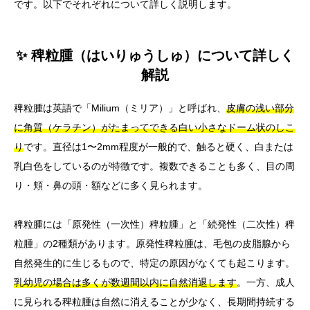
です。以下でそれぞれについて詳しく説明します。
✨ 稗粒腫（はいりゅうしゅ）について詳しく
解説
稗粒腫は英語で「Milium（ミリア）」と呼ばれ、
皮膚の浅い部分
に角質（ケラチン）がたまってできる白い小さなドーム状のしこ
り
です。直径は1〜2mm程度が一般的で、触ると硬く、白または
乳白色をしているのが特徴です。複数できることも多く、目の周
り・頬・鼻の頭・額などに多く見られます。
稗粒腫には「原発性（一次性）稗粒腫」と「続発性（二次性）稗
粒腫」の2種類があります。原発性稗粒腫は、毛包の皮脂腺から
自然発生的に生じるもので、特定の原因がなくても起こります。
乳幼児の場合は多くが数週間以内に自然消退します
。一方、成人
に見られる稗粒腫は自然に消えることが少なく、長期間持続する