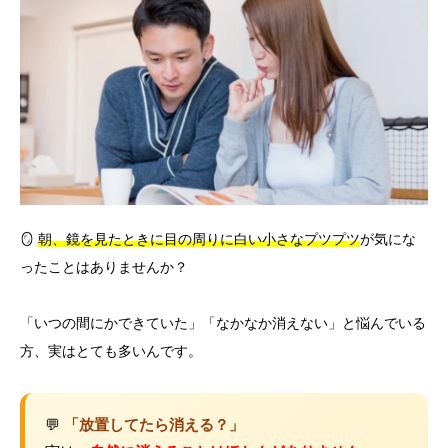
言語
简体中文
한국어
日本語
Español
English
🪞
朝、鏡を見たときに目の周りに白い小さなプツプツ
が気にな
ったことはありませんか？
「いつの間にかできていた」「なかなか消えない」と悩んでいる
方、実はとても多いんです。
💬
「放置してたら消える？」