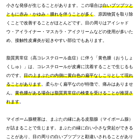
小さな発疹が生じることがあります。この場合は
白いプツプツと
ともに赤み・かゆみ・腫れを伴うことが多く
、原因物質を取り除
くことで改善することがほとんどです。目の周りはアイシャド
ウ・アイライナー・マスカラ・アイクリームなどの使用が多いた
め、接触性皮膚炎が起きやすい部位でもあります。
脂質異常症（高コレステロール血症）に伴う「黄色腫（おうしょ
くしゅ）」は、コレステロールが皮膚に沈着することで生じるも
のです。
目の上まぶたの内側に黄白色の扁平なしこりとして現れ
ることがあります
。柔らかく扁平なのが特徴で、痛みはありませ
ん。
黄色腫がある場合は脂質異常症の検査を受けることが推奨さ
れます
。
マイボーム腺梗塞は、まぶたの縁にある皮脂腺（マイボーム腺）
が詰まることで生じます。まぶたの縁に白い小さな突起ができる
ことがあり、目の周りの白いプツプツと勘違いされることがあり