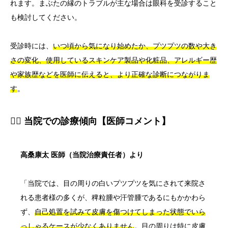
れます。まぶたの縁のトラブルが主な場合は眼科を受診すること
も検討してください。
受診時には、
いつ頃から気になり始めたか、プツプツの数や大き
さの変化、使用しているスキンケア製品や化粧品、アレルギー歴
や家族歴などを医師に伝えると、より正確な診断につながりま
す
。
👨‍⚕️ 当院での診療傾向【医師コメント】
高桑康太 医師（当院治療責任者）より
「当院では、目の周りの白いプツプツを気にされて来院さ
れる患者様の多くが、稗粒腫や汗管腫であるにもかかわら
ず、
自己処置を試みて皮膚を傷つけてしまった状態でいら
っしゃるケースが少なくありません
。目の周りは特に皮膚