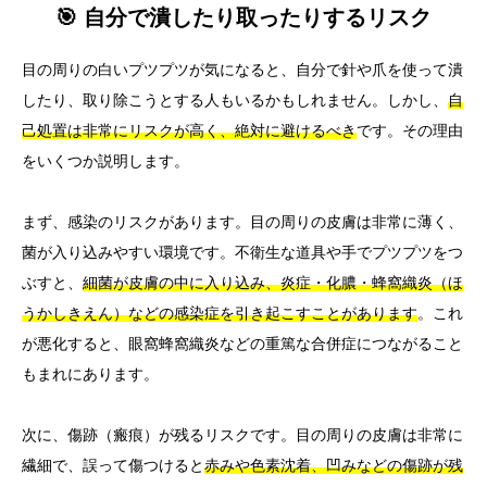
🎯 自分で潰したり取ったりするリスク
目の周りの白いプツプツが気になると、自分で針や爪を使って潰
したり、取り除こうとする人もいるかもしれません。しかし、
自
己処置は非常にリスクが高く、絶対に避けるべき
です。その理由
をいくつか説明します。
まず、感染のリスクがあります。目の周りの皮膚は非常に薄く、
菌が入り込みやすい環境です。不衛生な道具や手でプツプツをつ
ぶすと、
細菌が皮膚の中に入り込み、炎症・化膿・蜂窩織炎（ほ
うかしきえん）などの感染症を引き起こすことがあります
。これ
が悪化すると、眼窩蜂窩織炎などの重篤な合併症につながること
もまれにあります。
次に、傷跡（瘢痕）が残るリスクです。目の周りの皮膚は非常に
繊細で、誤って傷つけると
赤みや色素沈着、凹みなどの傷跡が残