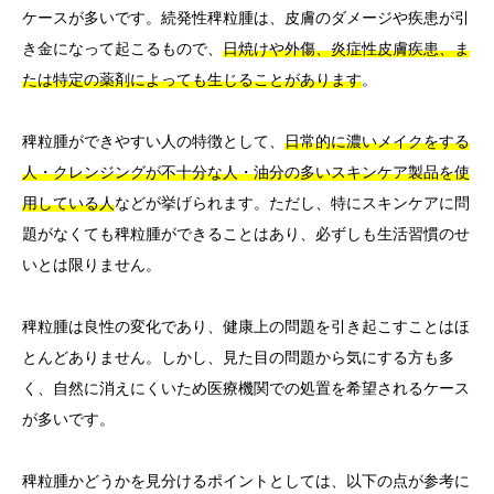
ケースが多いです。続発性稗粒腫は、皮膚のダメージや疾患が引
き金になって起こるもので、
日焼けや外傷、炎症性皮膚疾患、ま
たは特定の薬剤によっても生じることがあります
。
稗粒腫ができやすい人の特徴として、
日常的に濃いメイクをする
人・クレンジングが不十分な人・油分の多いスキンケア製品を使
用している人
などが挙げられます。ただし、特にスキンケアに問
題がなくても稗粒腫ができることはあり、必ずしも生活習慣のせ
いとは限りません。
稗粒腫は良性の変化であり、健康上の問題を引き起こすことはほ
とんどありません。しかし、見た目の問題から気にする方も多
く、自然に消えにくいため医療機関での処置を希望されるケース
が多いです。
稗粒腫かどうかを見分けるポイントとしては、以下の点が参考に