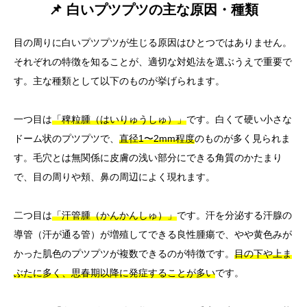
📌 白いプツプツの主な原因・種類
目の周りに白いプツプツが生じる原因はひとつではありません。
それぞれの特徴を知ることが、適切な対処法を選ぶうえで重要で
す。主な種類として以下のものが挙げられます。
一つ目は
「稗粒腫（はいりゅうしゅ）」
です。白くて硬い小さな
ドーム状のプツプツで、
直径1〜2mm程度
のものが多く見られま
す。毛穴とは無関係に皮膚の浅い部分にできる角質のかたまり
で、目の周りや頬、鼻の周辺によく現れます。
二つ目は
「汗管腫（かんかんしゅ）」
です。汗を分泌する汗腺の
導管（汗が通る管）が増殖してできる良性腫瘍で、やや黄色みが
かった肌色のプツプツが複数できるのが特徴です。
目の下や上ま
ぶたに多く、思春期以降に発症することが多い
です。