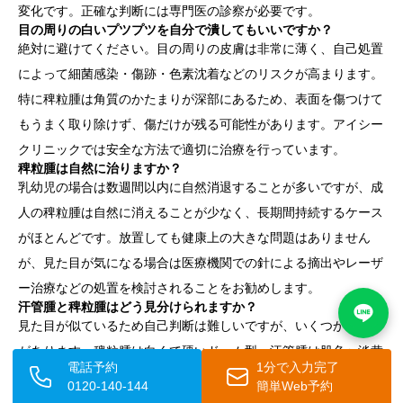
変化です。正確な判断には専門医の診察が必要です。
目の周りの白いプツプツを自分で潰してもいいですか？
絶対に避けてください。目の周りの皮膚は非常に薄く、自己処置
によって細菌感染・傷跡・色素沈着などのリスクが高まります。
特に稗粒腫は角質のかたまりが深部にあるため、表面を傷つけて
もうまく取り除けず、傷だけが残る可能性があります。アイシー
クリニックでは安全な方法で適切に治療を行っています。
稗粒腫は自然に治りますか？
乳幼児の場合は数週間以内に自然消退することが多いですが、成
人の稗粒腫は自然に消えることが少なく、長期間持続するケース
がほとんどです。放置しても健康上の大きな問題はありません
が、見た目が気になる場合は医療機関での針による摘出やレーザ
ー治療などの処置を検討されることをお勧めします。
汗管腫と稗粒腫はどう見分けられますか？
見た目が似ているため自己判断は難しいですが、いくつかの違い
があります。稗粒腫は白くて硬いドーム型、汗管腫は肌色〜淡黄
電話予約
1分で入力完了
色でやや弾力があり、複数が左右対称にまとまってできる傾向が
0120-140-144
簡単Web予約
あります。また汗管腫は思春期以降の女性に多く見られます。正