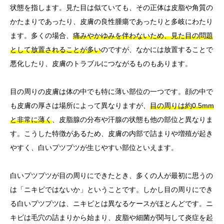
状態を指します。見た目は似ていても、その正体は皮脂や角質の
かたまりであったり、皮膚の良性腫瘍であったりと多岐にわたり
ます。多くの場合、
痛みやかゆみを伴わないため、見た目の問題
として放置されることが多い
のですが、なかには放置することで
悪化したり、皮膚のトラブルにつながるものもあります。
目の周りの皮膚は体の中でも特に薄い部位の一つです。顔の中で
も皮膚の厚さは場所によって異なりますが、
目の周りは約0.5mm
と非常に薄く
、皮脂腺の分布や汗腺の状態も他の部位と異なりま
す。こうした特徴があるため、皮膚の内部で詰まりや増殖が起き
やすく、白いプツプツが生じやすい部位といえます。
白いプツプツが目の周りにできたとき、多くの人が最初に思うの
は「ニキビではないか」ということです。しかし目の周りにでき
る白いプツプツは、ニキビとは異なるケースがほとんどです。ニ
キビは毛穴の詰まりから始まり、皮脂や細菌が関与して炎症を起