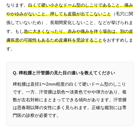
なります。
白くて硬い小さなドーム型のしこりであること、痛み
やかゆみがないこと、押しても皮脂が出てこないこと
（毛穴に関
係していないため）、長期間変化しないこと、などが挙げられま
す。もし
急に大きくなったり、赤みや痛みを伴う場合は、別の皮
膚疾患の可能性もあるため皮膚科を受診すること
をおすすめしま
す。
Q. 稗粒腫と汗管腫の見た目の違いを教えてください
稗粒腫は直径1〜2mm程度の白くて硬いドーム型のしこり
です。一方、汗管腫は肌色〜淡黄色でやや弾力があり、複
数が左右対称にまとまってできる傾向があります。汗管腫
は思春期以降の女性に多く見られます。正確な鑑別には専
門医の診察が必要です。