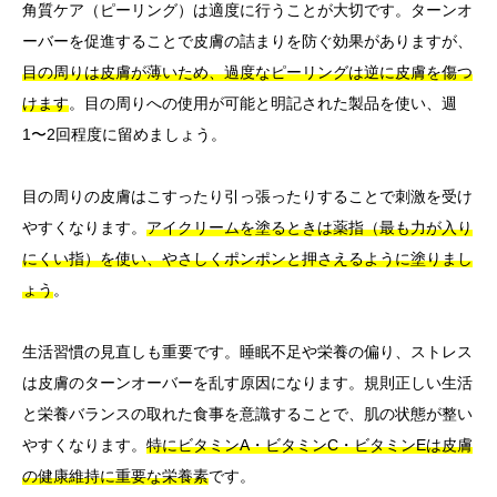
角質ケア（ピーリング）は適度に行うことが大切です。ターンオ
ーバーを促進することで皮膚の詰まりを防ぐ効果がありますが、
目の周りは皮膚が薄いため、過度なピーリングは逆に皮膚を傷つ
けます
。目の周りへの使用が可能と明記された製品を使い、週
1〜2回程度に留めましょう。
目の周りの皮膚はこすったり引っ張ったりすることで刺激を受け
やすくなります。
アイクリームを塗るときは薬指（最も力が入り
にくい指）を使い、やさしくポンポンと押さえるように塗りまし
ょう
。
生活習慣の見直しも重要です。睡眠不足や栄養の偏り、ストレス
は皮膚のターンオーバーを乱す原因になります。規則正しい生活
と栄養バランスの取れた食事を意識することで、肌の状態が整い
やすくなります。
特にビタミンA・ビタミンC・ビタミンEは皮膚
の健康維持に重要な栄養素
です。