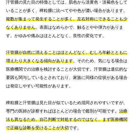
汗管腫の見た目の特徴としては、肌色から淡黄色・淡褐色をして
いることが多く、稗粒腫に比べてやや色が濃い場合があります。
複数が集まって発生することが多く、左右対称にできることも少
なくありません
。表面はなめらかで、触るとやや弾力がありま
す。かゆみや痛みはほとんどなく、良性の変化です。
汗管腫が自然に消えることはほとんどなく、むしろ年齢とともに
増えたり大きくなる傾向があります
。そのため、気になる場合は
医療機関での治療を検討することが大切です。汗管腫は遺伝的な
要因も関与しているとされており、家族に同様の症状がある場合
は発症しやすい可能性があります。
稗粒腫と汗管腫は見た目が似ているため混同されやすいですが、
専門の医師が診察すればほとんどの場合で鑑別が可能です。
治療
法も異なるため、自己判断で対処するのではなく、まず医療機関
で正確な診断を受けることが大切
です。