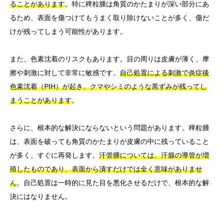
ることがあります
。特に稗粒腫は角質のかたまりが深い部分にあ
るため、表面を傷つけてもうまく取り除けないことが多く、傷だ
けが残ってしまう可能性があります。
また、色素沈着のリスクもあります。目の周りは皮膚が薄く、摩
擦や刺激に対して非常に敏感です。
自己処置による刺激で炎症後
色素沈着（PIH）が起き、クマやシミのような黒ずみが残ってし
まうことがあります
。
さらに、根本的な解決にならないという問題があります。稗粒腫
は、表面を破っても角質のかたまりが皮膚の中に残っていること
が多く、すぐに再発します。
汗管腫については、汗腺の導管が増
殖したものであり、表面から潰すだけでは全く意味がありませ
ん
。自己処置は一時的に見た目を悪化させるだけで、根本的な解
決にはなりません。