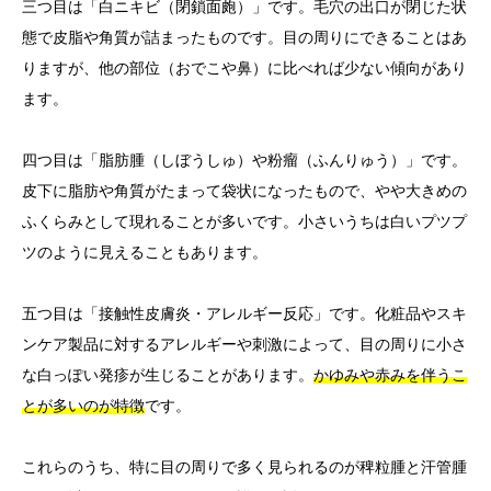
三つ目は「白ニキビ（閉鎖面皰）」です。毛穴の出口が閉じた状
態で皮脂や角質が詰まったものです。目の周りにできることはあ
りますが、他の部位（おでこや鼻）に比べれば少ない傾向があり
ます。
四つ目は「脂肪腫（しぼうしゅ）や粉瘤（ふんりゅう）」です。
皮下に脂肪や角質がたまって袋状になったもので、やや大きめの
ふくらみとして現れることが多いです。小さいうちは白いプツプ
ツのように見えることもあります。
五つ目は「接触性皮膚炎・アレルギー反応」です。化粧品やスキ
ンケア製品に対するアレルギーや刺激によって、目の周りに小さ
な白っぽい発疹が生じることがあります。
かゆみや赤みを伴うこ
とが多いのが特徴
です。
これらのうち、特に目の周りで多く見られるのが稗粒腫と汗管腫