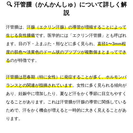
🔍 汗管腫（かんかんしゅ）について詳しく解
説
汗管腫は、
汗腺（エクリン汗腺）の導管が増殖することによって
生じる良性腫瘍
です。医学的には「エクリン汗管腫」とも呼ばれ
ます。目の下・上まぶた・頬などに多く見られ、
直径1〜3mm程
度の肌色〜淡黄色のドーム状のプツプツが複数個まとまってでき
る
のが特徴です。
汗管腫は思春期（特に女性）に発症することが多く、ホルモンバ
ランスとの関連が指摘されています
。女性に多く見られる傾向が
あり、妊娠中に増加したり、夏など汗をかく季節に目立ちやすく
なることがあります。これは汗管腫が汗腺の導管に関係している
ためで、汗をかく機会が増えると一時的に大きく見えることがあ
ります。