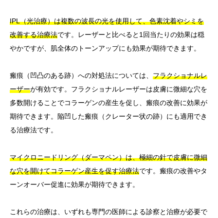
IPL（光治療）は複数の波長の光を使用して、色素沈着やシミを
改善する治療法
です。レーザーと比べると1回当たりの効果は穏
やかですが、肌全体のトーンアップにも効果が期待できます。
瘢痕（凹凸のある跡）への対処法については、
フラクショナルレ
ーザー
が有効です。フラクショナルレーザーは皮膚に微細な穴を
多数開けることでコラーゲンの産生を促し、瘢痕の改善に効果が
期待できます。陥凹した瘢痕（クレーター状の跡）にも適用でき
る治療法です。
マイクロニードリング（ダーマペン）は、極細の針で皮膚に微細
な穴を開けてコラーゲン産生を促す治療法
です。瘢痕の改善やタ
ーンオーバー促進に効果が期待できます。
これらの治療は、いずれも専門の医師による診察と治療が必要で