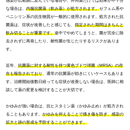
感染が広範囲に及んでいる場合や、外用薬だけでは効果が不十分
な場合は、
内服抗菌薬（飲み薬）が処方されます。
セフェム系や
ペニシリン系の抗生物質が一般的に使用されます。処方された抗
菌薬は、症状が改善したと感じても、
指定された期間はきちんと
飲み切ることが重要です。
途中でやめてしまうと、菌が完全に除
去されずに再発したり、耐性菌が生じたりするリスクがありま
す。
近年、
抗菌薬に対する耐性を持つ黄色ブドウ球菌（MRSA）の存
在も報告されており
、通常の抗菌薬が効きにくいケースもありま
す。治療開始後数日経っても症状が改善しない場合は、医師に相
談して薬の変更を検討することが大切です。
かゆみが強い場合は、抗ヒスタミン薬（かゆみ止め）が処方され
ることもあります。
かゆみを抑えることで搔き傷を防ぎ、感染の
拡大と跡の形成を予防することができます。