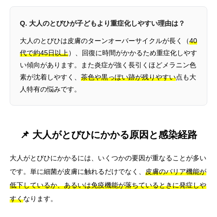
Q. 大人のとびひが子どもより重症化しやすい理由は？
大人のとびひは皮膚のターンオーバーサイクルが長く（
40
代で約45日以上
）、回復に時間がかかるため重症化しやす
い傾向があります。また炎症が強く長引くほどメラニン色
素が沈着しやすく、
茶色や黒っぽい跡が残りやすい
点も大
人特有の悩みです。
📌 大人がとびひにかかる原因と感染経路
大人がとびひにかかるには、いくつかの要因が重なることが多い
です。単に細菌が皮膚に触れるだけでなく、
皮膚のバリア機能が
低下しているか、あるいは免疫機能が落ちているときに発症しや
すく
なります。