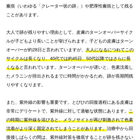
瘢痕（いわゆる「クレーター状の跡」）や肥厚性瘢痕として残る
ことがあります。
大人で跡が残りやすい理由として、皮膚のターンオーバーサイク
ルが子どもより長いことが挙げられます。子どもの皮膚はターン
オーバーが約28日と言われていますが、
大人になるにつれてこの
サイクルは長くなり、40代では約45日、50代以降ではさらに長
くなる
と言われています。ターンオーバーが遅いと、色素沈着し
たメラニンが排出されるまでに時間がかかるため、跡が長期間残
りやすくなります。
また、紫外線の影響も重要です。とびひの回復過程にある皮膚は
非常にデリケートで、紫外線に対して過敏な状態にあります。
こ
の時期に紫外線を浴びると、メラノサイトが再び刺激されて色素
沈着がより深く固定されてしまうことがあります。
治療中から回
復後しばらくの間は、紫外線対策を徹底することが跡を残さない