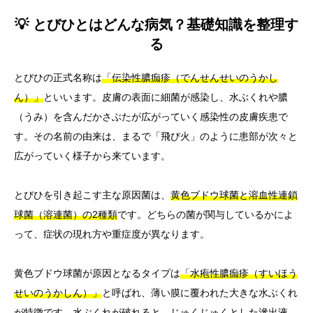
💡 とびひとはどんな病気？基礎知識を整理す
る
とびひの正式名称は
「伝染性膿痂疹（でんせんせいのうかし
ん）」
といいます。皮膚の表面に細菌が感染し、水ぶくれや膿
（うみ）を含んだかさぶたが広がっていく感染性の皮膚疾患で
す。その名前の由来は、まるで「飛び火」のように患部が次々と
広がっていく様子から来ています。
とびひを引き起こす主な原因菌は、
黄色ブドウ球菌と溶血性連鎖
球菌（溶連菌）の2種類
です。どちらの菌が関与しているかによ
って、症状の現れ方や重症度が異なります。
黄色ブドウ球菌が原因となるタイプは
「水疱性膿痂疹（すいほう
せいのうかしん）」
と呼ばれ、薄い膜に覆われた大きな水ぶくれ
が特徴です。水ぶくれが破れると、じゅくじゅくとした滲出液