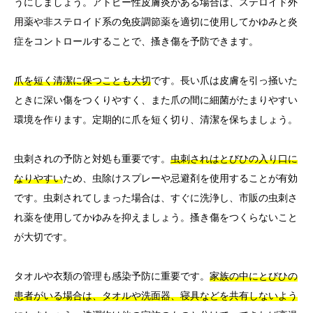
うにしましょう。アトピー性皮膚炎がある場合は、ステロイド外
用薬や非ステロイド系の免疫調節薬を適切に使用してかゆみと炎
症をコントロールすることで、搔き傷を予防できます。
爪を短く清潔に保つことも大切
です。長い爪は皮膚を引っ掻いた
ときに深い傷をつくりやすく、また爪の間に細菌がたまりやすい
環境を作ります。定期的に爪を短く切り、清潔を保ちましょう。
虫刺されの予防と対処も重要です。
虫刺されはとびひの入り口に
なりやすい
ため、虫除けスプレーや忌避剤を使用することが有効
です。虫刺されてしまった場合は、すぐに洗浄し、市販の虫刺さ
れ薬を使用してかゆみを抑えましょう。搔き傷をつくらないこと
が大切です。
タオルや衣類の管理も感染予防に重要です。
家族の中にとびひの
患者がいる場合は、タオルや洗面器、寝具などを共有しないよう