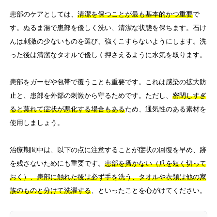
患部のケアとしては、
清潔を保つことが最も基本的かつ重要
で
す。ぬるま湯で患部を優しく洗い、清潔な状態を保ちます。石け
んは刺激の少ないものを選び、強くこすらないようにします。洗
った後は清潔なタオルで優しく押さえるように水気を取ります。
患部をガーゼや包帯で覆うことも重要です。これは感染の拡大防
止と、患部を外部の刺激から守るためです。ただし、
密閉しすぎ
ると蒸れて症状が悪化する場合もある
ため、通気性のある素材を
使用しましょう。
治療期間中は、以下の点に注意することが症状の回復を早め、跡
を残さないためにも重要です。
患部を搔かない（爪を短く切って
おく）、患部に触れた後は必ず手を洗う、タオルや衣類は他の家
族のものと分けて洗濯する
、といったことを心がけてください。