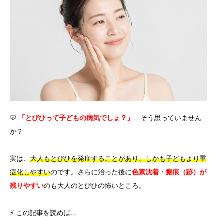
言語
简体中文
한국어
日本語
Español
English
💬
「とびひって子どもの病気でしょ？」
…そう思っていません
か？
実は、
大人もとびひを発症することがあり、しかも子どもより重
症化しやすい
のです。さらに治った後に
色素沈着・瘢痕（跡）が
残りやすい
のも大人のとびひの怖いところ。
⚡ この記事を読めば…