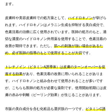
ます。
皮膚科や美容皮膚科での処方薬として、
ハイドロキノン
が挙げら
れます。ハイドロキノンはメラニン生成を抑制する美白成分で、
色素沈着の治療に広く使用されています。医師の処方のもと、適
切な濃度のハイドロキノン外用薬を使用することで、色素沈着の
改善が期待できます。ただし、
肌への刺激が強い場合があるた
め、必ず医師の指導のもとで使用することが大切
です。
トレチノイン（ビタミンA誘導体）は皮膚のターンオーバーを促
進する効果
があり、色素沈着の改善に用いられることがありま
す。ハイドロキノンと組み合わせて使用されることが多いです
が、こちらも医師の処方が必要な薬剤です。使用開始初期には皮
膚の赤みや剥離（ピーリング効果）が生じることがあります。
市販の美白成分を含む化粧品も選択肢の一つです。
ビタミンC誘