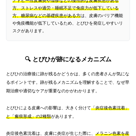
アトピー性皮膚炎や湿疹などの慢性的な皮膚疾患がある
方、ストレスや過労・睡眠不足で免疫力が低下している
方、糖尿病などの基礎疾患がある方
は、皮膚のバリア機能
や免疫機能が低下しているため、とびひを発症しやすいリ
スクがあります。
🔍 とびひが跡になるメカニズム
とびひの治療後に跡が残るかどうかは、多くの患者さんが気にな
るポイントです。跡が残るメカニズムを理解することで、なぜ早
期治療や適切なケアが重要なのかがわかります。
とびひによる皮膚への影響は、大きく分けて
「炎症後色素沈着」
と「瘢痕形成」の2種類
があります。
炎症後色素沈着は、皮膚に炎症が生じた際に、
メラニン色素を産