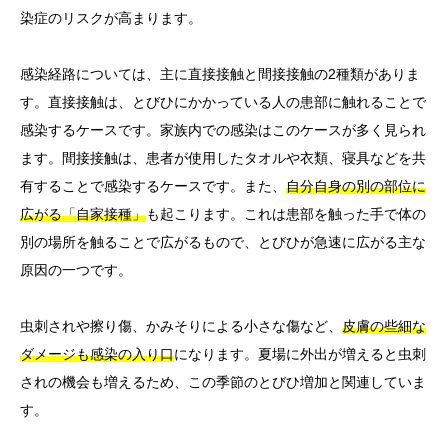
染症のリスクが高まります。
感染経路については、主に直接接触と間接接触の2種類がありま
す。直接接触は、とびひにかかっている人の患部に触れることで
感染するケースです。家族内での感染はこのケースが多く見られ
ます。間接接触は、患者が使用したタオルや衣類、寝具などを共
有することで感染するケースです。また、
自分自身の別の部位に
広がる「自家接種」
も起こります。これは患部を触った手で体の
別の場所を触ることで広がるもので、とびひが急速に広がる主な
原因の一つです。
虫刺されや擦り傷、かみそりによる小さな傷など、
皮膚の些細な
ダメージも感染の入り口
になります。夏場に外出が増えると虫刺
されの機会も増えるため、この季節のとびひ増加と関連していま
す。