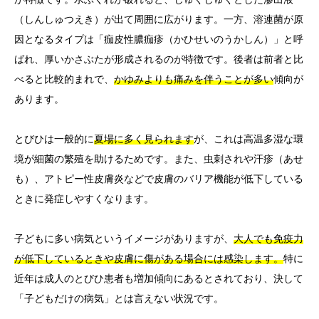
（しんしゅつえき）が出て周囲に広がります。一方、溶連菌が原
因となるタイプは「痂皮性膿痂疹（かひせいのうかしん）」と呼
ばれ、厚いかさぶたが形成されるのが特徴です。後者は前者と比
べると比較的まれで、
かゆみよりも痛みを伴うことが多い
傾向が
あります。
とびひは一般的に
夏場に多く見られます
が、これは高温多湿な環
境が細菌の繁殖を助けるためです。また、虫刺されや汗疹（あせ
も）、アトピー性皮膚炎などで皮膚のバリア機能が低下している
ときに発症しやすくなります。
子どもに多い病気というイメージがありますが、
大人でも免疫力
が低下しているときや皮膚に傷がある場合には感染します。
特に
近年は成人のとびひ患者も増加傾向にあるとされており、決して
「子どもだけの病気」とは言えない状況です。