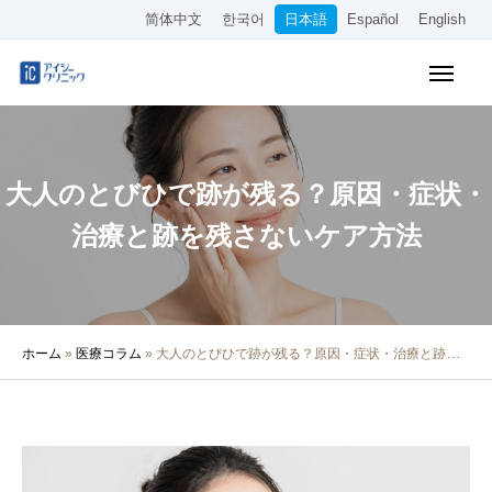
简体中文
한국어
日本語
Español
English
WEB予約
料金表
アクセス
大人のとびひで跡が残る？原因・症状・
クリニック紹介
治療と跡を残さないケア方法
診療内容
院長・医師の紹介
ホーム
»
医療コラム
»
大人のとびひで跡が残る？原因・症状・治療と跡を残さないケア方法
医療コラム
採用情報
その他