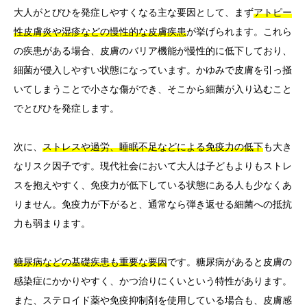
大人がとびひを発症しやすくなる主な要因として、まず
アトピー
性皮膚炎や湿疹などの慢性的な皮膚疾患
が挙げられます。これら
の疾患がある場合、皮膚のバリア機能が慢性的に低下しており、
細菌が侵入しやすい状態になっています。かゆみで皮膚を引っ掻
いてしまうことで小さな傷ができ、そこから細菌が入り込むこと
でとびひを発症します。
次に、
ストレスや過労、睡眠不足などによる免疫力の低下
も大き
なリスク因子です。現代社会において大人は子どもよりもストレ
スを抱えやすく、免疫力が低下している状態にある人も少なくあ
りません。免疫力が下がると、通常なら弾き返せる細菌への抵抗
力も弱まります。
糖尿病などの基礎疾患も重要な要因
です。糖尿病があると皮膚の
感染症にかかりやすく、かつ治りにくいという特性があります。
また、ステロイド薬や免疫抑制剤を使用している場合も、皮膚感