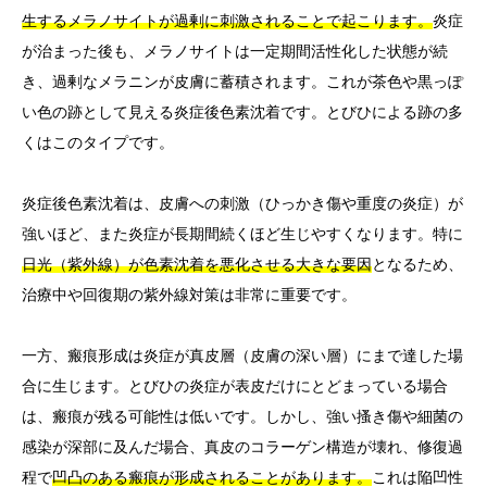
生するメラノサイトが過剰に刺激されることで起こります。
炎症
が治まった後も、メラノサイトは一定期間活性化した状態が続
き、過剰なメラニンが皮膚に蓄積されます。これが茶色や黒っぽ
い色の跡として見える炎症後色素沈着です。とびひによる跡の多
くはこのタイプです。
炎症後色素沈着は、皮膚への刺激（ひっかき傷や重度の炎症）が
強いほど、また炎症が長期間続くほど生じやすくなります。特に
日光（紫外線）が色素沈着を悪化させる大きな要因
となるため、
治療中や回復期の紫外線対策は非常に重要です。
一方、瘢痕形成は炎症が真皮層（皮膚の深い層）にまで達した場
合に生じます。とびひの炎症が表皮だけにとどまっている場合
は、瘢痕が残る可能性は低いです。しかし、強い搔き傷や細菌の
感染が深部に及んだ場合、真皮のコラーゲン構造が壊れ、修復過
程で
凹凸のある瘢痕が形成されることがあります。
これは陥凹性