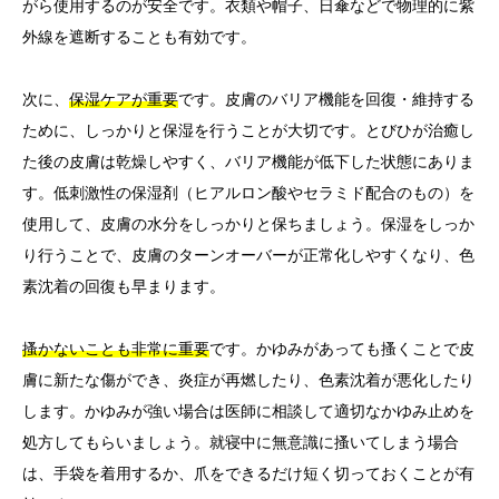
がら使用するのが安全です。衣類や帽子、日傘などで物理的に紫
外線を遮断することも有効です。
次に、
保湿ケアが重要
です。皮膚のバリア機能を回復・維持する
ために、しっかりと保湿を行うことが大切です。とびひが治癒し
た後の皮膚は乾燥しやすく、バリア機能が低下した状態にありま
す。低刺激性の保湿剤（ヒアルロン酸やセラミド配合のもの）を
使用して、皮膚の水分をしっかりと保ちましょう。保湿をしっか
り行うことで、皮膚のターンオーバーが正常化しやすくなり、色
素沈着の回復も早まります。
搔かないことも非常に重要
です。かゆみがあっても搔くことで皮
膚に新たな傷ができ、炎症が再燃したり、色素沈着が悪化したり
します。かゆみが強い場合は医師に相談して適切なかゆみ止めを
処方してもらいましょう。就寝中に無意識に搔いてしまう場合
は、手袋を着用するか、爪をできるだけ短く切っておくことが有