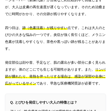
ーンオーバー（新陳代謝）が活発なため比較的早く回復します
が、大人は皮膚の再生速度が遅くなっています。そのため治癒ま
でに時間がかかり、その分跡が残りやすくなります。
四つ目は、
跡（色素沈着）が残りやすい
点です。これは大人のと
びひの大きな悩みの一つです。炎症が強く長引くほど、メラニン
色素が沈着しやすくなり、茶色や黒っぽい跡が残ることがありま
す。
発症部位は顔や首、手足など、肌の露出が多い部分に多く見られ
ますが、体のどこにでも生じる可能性があります。また、
リンパ
節が腫れたり、発熱を伴ったりする場合は、感染が深部や全身に
広がっているサイン
であり、早急な医療機関受診が必要です。
Q. とびひを発症しやすい大人の特徴とは？