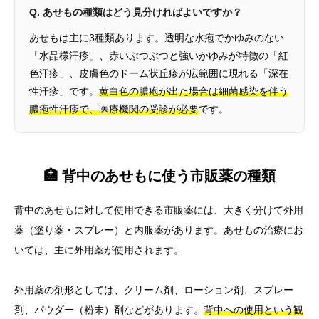
Q. あせもの種類はどう見分ければよいですか？
あせもは主に3種類あります。透明な水疱でかゆみのない
「水晶様汗疹」、赤いぶつぶつと強いかゆみが特徴の「紅
色汗疹」、皮膚色のドーム状丘疹が広範囲に現れる「深在
性汗疹」です。
黄白色の膿疱が出た場合は細菌感染を伴う
膿疱性汗疹で、医療機関の受診が必要
です。
🏥 背中のあせもに使う市販薬の種類
背中のあせもに対して使用できる市販薬には、大きく分けて外用
薬（塗り薬・スプレー）と内服薬があります。あせもの治療にお
いては、主に外用薬が使用されます。
外用薬の剤形としては、クリーム剤、ローション剤、スプレー
剤、パウダー（粉末）剤などがあります。
背中への使用という観