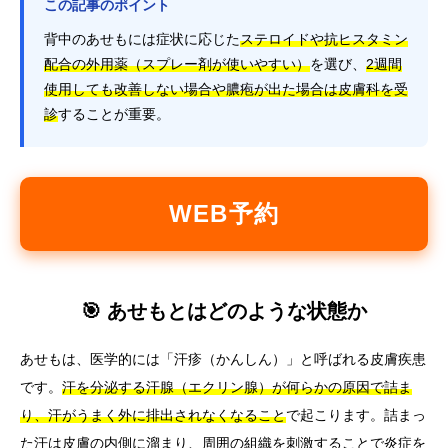
この記事のポイント
背中のあせもには症状に応じた
ステロイドや抗ヒスタミン
配合の外用薬（スプレー剤が使いやすい）
を選び、
2週間
使用しても改善しない場合や膿疱が出た場合は皮膚科を受
診
することが重要。
WEB予約
🎯 あせもとはどのような状態か
あせもは、医学的には「汗疹（かんしん）」と呼ばれる皮膚疾患
です。
汗を分泌する汗腺（エクリン腺）が何らかの原因で詰ま
り、汗がうまく外に排出されなくなること
で起こります。詰まっ
た汗は皮膚の内側に溜まり、周囲の組織を刺激することで炎症を