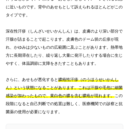
に近いものです。背中のあせもとして訴えられるほとんどがこの
タイプです。
深在性汗疹（しんざいせいかんしん）は、皮膚のより深い部分で
汗腺が詰まることで起こります。皮膚色のドーム状の丘疹が現
れ、かゆみは少ないものの広範囲に及ぶことがあります。熱帯地
方に長期滞在したり、繰り返し大量に発汗したりする場合に生じ
やすく、体温調節に支障をきたすこともあります。
さらに、あせもが悪化すると
膿疱性汗疹（のうほうせいかんし
ん）という状態になることがあります。これは汗腺や毛包に細菌
感染が加わったもので、黄白色の膿を含む膿疱が現れます。
この
段階になると自己判断での処置は難しく、医療機関での診察と抗
菌薬の使用が必要になります。