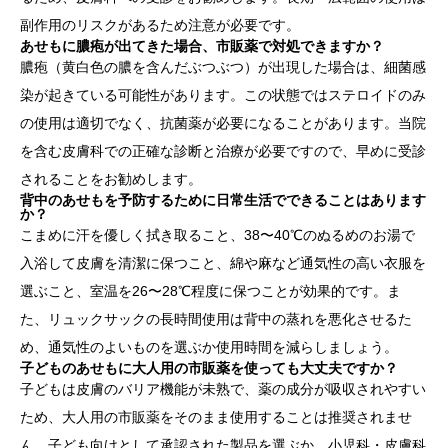
副作用のリスクがあるため注意が必要です。
あせもに膿疱が出てきた場合、市販薬で対処できますか？
膿疱（黄白色の膿を含んだぶつぶつ）が出現した場合は、細菌感
染が起きている可能性があります。この状態ではステロイドのみ
の使用は適切でなく、抗菌薬が必要になることがあります。当院
を含む皮膚科での正確な診断と治療が必要ですので、早めに受診
されることをお勧めします。
背中のあせもを予防するために日常生活でできることはあります
か？
こまめに汗を優しく拭き取ること、38〜40℃のぬるめのお湯で
入浴して皮膚を清潔に保つこと、綿や麻など通気性の高い衣服を
選ぶこと、室温を26〜28℃程度に保つことが効果的です。ま
た、リュックサックの長時間使用は背中の蒸れを悪化させるた
め、通気性のよいものを選ぶか使用時間を減らしましょう。
子どものあせもに大人用の市販薬を使っても大丈夫ですか？
子どもは皮膚のバリア機能が未熟で、薬の成分が吸収されやすい
ため、大人用の市販薬をそのまま使用することは推奨されませ
ん。子ども向けとして承認された製品を選ぶか、小児科・皮膚科