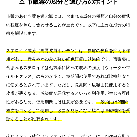
⚠️ 市販薬の成分と選び方のポイント
市販のあせも薬を選ぶ際には、含まれる成分の種類と自分の症状
の程度を照らし合わせることが重要です。以下に主要な成分の特
徴を解説します。
ステロイド成分（副腎皮質ホルモン）は、皮膚の炎症を抑える作
用があり、赤みやかゆみの強い紅色汗疹に効果的
です。市販薬に
含まれるステロイドは処方薬に比べて弱めの強度（ウィーク〜マ
イルドクラス）のものが多く、短期間の使用であれば比較的安全
に使えるとされています。ただし、長期間・広範囲に使用すると
皮膚が薄くなる、感染症が悪化するといった副作用が生じる可能
性があるため、使用期間には注意が必要です。
一般的には2週間
程度を目安として使用し、改善が見られない場合は医療機関を受
診することが推奨されます。
抗ヒスタミン成分（ジフェンヒドラミンなど）は、かゆみを引き