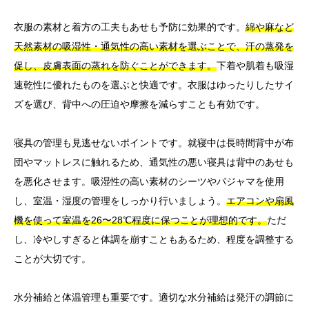
衣服の素材と着方の工夫もあせも予防に効果的です。
綿や麻など
天然素材の吸湿性・通気性の高い素材を選ぶことで、汗の蒸発を
促し、皮膚表面の蒸れを防ぐことができます。
下着や肌着も吸湿
速乾性に優れたものを選ぶと快適です。衣服はゆったりしたサイ
ズを選び、背中への圧迫や摩擦を減らすことも有効です。
寝具の管理も見逃せないポイントです。就寝中は長時間背中が布
団やマットレスに触れるため、通気性の悪い寝具は背中のあせも
を悪化させます。吸湿性の高い素材のシーツやパジャマを使用
し、室温・湿度の管理をしっかり行いましょう。
エアコンや扇風
機を使って室温を26〜28℃程度に保つことが理想的です。
ただ
し、冷やしすぎると体調を崩すこともあるため、程度を調整する
ことが大切です。
水分補給と体温管理も重要です。適切な水分補給は発汗の調節に