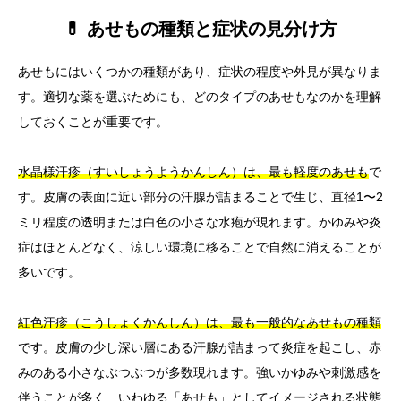
💊 あせもの種類と症状の見分け方
あせもにはいくつかの種類があり、症状の程度や外見が異なりま
す。適切な薬を選ぶためにも、どのタイプのあせもなのかを理解
しておくことが重要です。
水晶様汗疹（すいしょうようかんしん）は、最も軽度のあせも
で
す。皮膚の表面に近い部分の汗腺が詰まることで生じ、直径1〜2
ミリ程度の透明または白色の小さな水疱が現れます。かゆみや炎
症はほとんどなく、涼しい環境に移ることで自然に消えることが
多いです。
紅色汗疹（こうしょくかんしん）は、最も一般的なあせもの種類
です。皮膚の少し深い層にある汗腺が詰まって炎症を起こし、赤
みのある小さなぶつぶつが多数現れます。強いかゆみや刺激感を
伴うことが多く、いわゆる「あせも」としてイメージされる状態