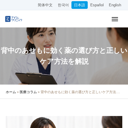
简体中文
한국어
日本語
Español
English
WEB予約
料金表
アクセス
背中のあせもに効く薬の選び方と正しい
クリニック紹介
ケア方法を解説
診療内容
院長・医師の紹介
ホーム
»
医療コラム
»
背中のあせもに効く薬の選び方と正しいケア方法を解説
医療コラム
採用情報
その他