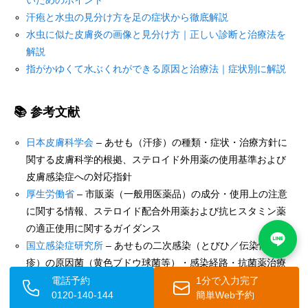
汗疱と水虫の見分け方を足の症状から徹底解説
水虫に似た皮膚炎の画像と見分け方｜正しい診断と治療法を
解説
指がかゆくて水ぶくれができる原因と治療法｜症状別に解説
📚 参考文献
日本皮膚科学会
– あせも（汗疹）の種類・症状・治療方針に
関する皮膚科学的根拠、ステロイド外用薬の使用基準および
皮膚感染症への対応指針
厚生労働省
– 市販薬（一般用医薬品）の成分・使用上の注意
に関する情報、ステロイド配合外用薬および抗ヒスタミン薬
の適正使用に関するガイダンス
国立感染症研究所
– あせもの二次感染（とびひ／伝染性膿痂
疹）の原因菌（黄色ブドウ球菌等）・感染経路・抗菌薬治療
に関する疫学的・臨床的情報
電話予約
1分で入力完了
0120-140-144
簡単Web予約