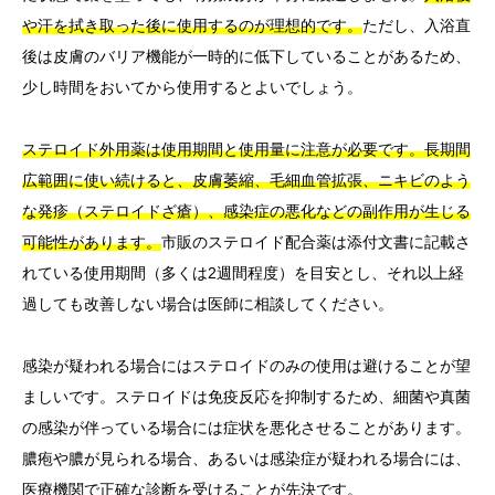
や汗を拭き取った後に使用するのが理想的です。
ただし、入浴直
後は皮膚のバリア機能が一時的に低下していることがあるため、
少し時間をおいてから使用するとよいでしょう。
ステロイド外用薬は使用期間と使用量に注意が必要です。長期間
広範囲に使い続けると、皮膚萎縮、毛細血管拡張、ニキビのよう
な発疹（ステロイドざ瘡）、感染症の悪化などの副作用が生じる
可能性があります。
市販のステロイド配合薬は添付文書に記載さ
れている使用期間（多くは2週間程度）を目安とし、それ以上経
過しても改善しない場合は医師に相談してください。
感染が疑われる場合にはステロイドのみの使用は避けることが望
ましいです。ステロイドは免疫反応を抑制するため、細菌や真菌
の感染が伴っている場合には症状を悪化させることがあります。
膿疱や膿が見られる場合、あるいは感染症が疑われる場合には、
医療機関で正確な診断を受けることが先決です。