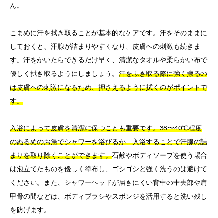
ん。
こまめに汗を拭き取ることが基本的なケアです。汗をそのままに
しておくと、汗腺が詰まりやすくなり、皮膚への刺激も続きま
す。汗をかいたらできるだけ早く、清潔なタオルや柔らかい布で
優しく拭き取るようにしましょう。
汗をふき取る際に強く擦るの
は皮膚への刺激になるため、押さえるように拭くのがポイントで
す。
入浴によって皮膚を清潔に保つことも重要です。38〜40℃程度
のぬるめのお湯でシャワーを浴びるか、入浴することで汗腺の詰
まりを取り除くことができます。
石鹸やボディソープを使う場合
は泡立てたものを優しく塗布し、ゴシゴシと強く洗うのは避けて
ください。また、シャワーヘッドが届きにくい背中の中央部や肩
甲骨の間などは、ボディブラシやスポンジを活用すると洗い残し
を防げます。