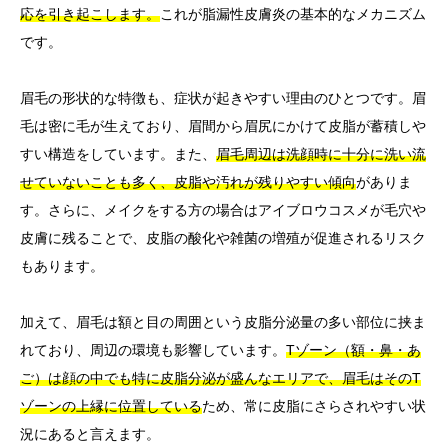
応を引き起こします。
これが脂漏性皮膚炎の基本的なメカニズム
です。
眉毛の形状的な特徴も、症状が起きやすい理由のひとつです。眉
毛は密に毛が生えており、眉間から眉尻にかけて皮脂が蓄積しや
すい構造をしています。また、
眉毛周辺は洗顔時に十分に洗い流
せていないことも多く、皮脂や汚れが残りやすい傾向
がありま
す。さらに、メイクをする方の場合はアイブロウコスメが毛穴や
皮膚に残ることで、皮脂の酸化や雑菌の増殖が促進されるリスク
もあります。
加えて、眉毛は額と目の周囲という皮脂分泌量の多い部位に挟ま
れており、周辺の環境も影響しています。
Tゾーン（額・鼻・あ
ご）は顔の中でも特に皮脂分泌が盛んなエリアで、眉毛はそのT
ゾーンの上縁に位置している
ため、常に皮脂にさらされやすい状
況にあると言えます。