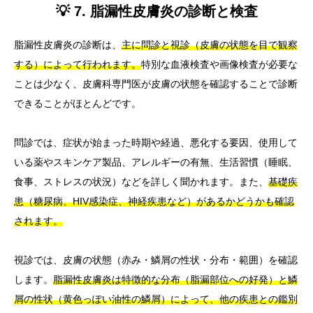
💡 7. 脂漏性皮膚炎の診断と検査
脂漏性皮膚炎の診断は、
主に問診と視診（皮膚の状態を目で観察
する）によって行われます。
特別な血液検査や画像検査が必要な
ことは少なく、皮膚科専門医が皮膚の状態を確認することで診断
できることがほとんどです。
問診では、症状が始まった時期や経過、悪化する要因、使用して
いる薬やスキンケア製品、アレルギーの有無、生活習慣（睡眠、
食事、ストレスの状況）などを詳しく聞かれます。また、
基礎疾
患（糖尿病、HIV感染症、神経疾患など）があるかどうかも確認
されます。
視診では、皮膚の状態（赤み・鱗屑の性状・分布・範囲）を確認
します。
脂漏性皮膚炎は特徴的な分布（脂漏部位への好発）と鱗
屑の性状（黄色っぽい油性の鱗屑）によって、他の疾患との鑑別