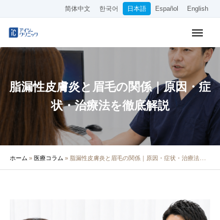
简体中文
한국어
日本語
Español
English
WEB予約
料金表
アクセス
脂漏性皮膚炎と眉毛の関係｜原因・症
クリニック紹介
状・治療法を徹底解説
診療内容
院長・医師の紹介
ホーム
»
医療コラム
»
脂漏性皮膚炎と眉毛の関係｜原因・症状・治療法を徹底解説
医療コラム
採用情報
その他