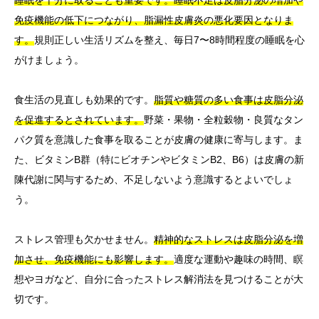
免疫機能の低下につながり、脂漏性皮膚炎の悪化要因となりま
す。
規則正しい生活リズムを整え、毎日7〜8時間程度の睡眠を心
がけましょう。
食生活の見直しも効果的です。
脂質や糖質の多い食事は皮脂分泌
を促進するとされています。
野菜・果物・全粒穀物・良質なタン
パク質を意識した食事を取ることが皮膚の健康に寄与します。ま
た、ビタミンB群（特にビオチンやビタミンB2、B6）は皮膚の新
陳代謝に関与するため、不足しないよう意識するとよいでしょ
う。
ストレス管理も欠かせません。
精神的なストレスは皮脂分泌を増
加させ、免疫機能にも影響します。
適度な運動や趣味の時間、瞑
想やヨガなど、自分に合ったストレス解消法を見つけることが大
切です。