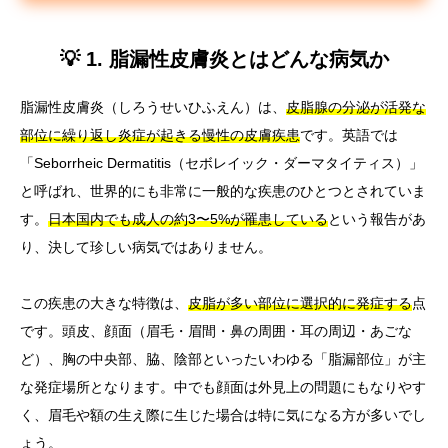
💡 1. 脂漏性皮膚炎とはどんな病気か
脂漏性皮膚炎（しろうせいひふえん）は、
皮脂腺の分泌が活発な
部位に繰り返し炎症が起きる慢性の皮膚疾患
です。英語では
「Seborrheic Dermatitis（セボレイック・ダーマタイティス）」
と呼ばれ、世界的にも非常に一般的な疾患のひとつとされていま
す。
日本国内でも成人の約3〜5%が罹患している
という報告があ
り、決して珍しい病気ではありません。
この疾患の大きな特徴は、
皮脂が多い部位に選択的に発症する
点
です。頭皮、顔面（眉毛・眉間・鼻の周囲・耳の周辺・あごな
ど）、胸の中央部、脇、陰部といったいわゆる「脂漏部位」が主
な発症場所となります。中でも顔面は外見上の問題にもなりやす
く、眉毛や額の生え際に生じた場合は特に気になる方が多いでし
ょう。