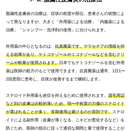
脂漏性皮膚炎の治療は、症状の程度や部位、患者さんの状態によ
って異なりますが、大きく「外用薬による治療」「内服薬による
治療」「シャンプー・洗浄剤の使用」に分けられます。
外用薬の中心となるのは、
抗真菌薬です。マラセチアの増殖を抑
える効果があり、ケトコナゾールやミコナゾールなどを含むクリ
ームや軟膏が使用されます。
日本でもケトコナゾールを含む外用
薬は医師の処方のもとで使用できます。抗真菌薬は通常、1日1〜
2回患部に塗布し、症状が改善するまで継続します。
ステロイド外用薬も炎症を抑えるために使用されます。
眉毛周辺
など顔の皮膚は比較的薄いため、弱〜中程度の力価のステロイド
が選ばれることが多く、長期連用は避けるのが原則です。
ステロ
イドによる副作用（皮膚が薄くなる、ニキビが悪化するなど）を
防ぐため、医師の指示に従って適切な期間と量で使用することが