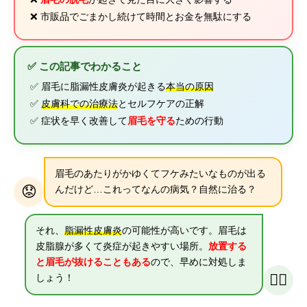
❌ 市販品でごまかし続けて時間とお金を無駄にする
✅ この記事でわかること
✅ 眉毛に脂漏性皮膚炎が起きる
本当の原因
✅
皮膚科での治療法
とセルフケアの正解
✅ 症状を早く改善して
眉毛を守る
ための行動
眉毛のあたりがかゆくてフケみたいなものが出る
😟
んだけど…これってなんの病気？自然に治る？
それ、
脂漏性皮膚炎
の可能性が高いです。眉毛は
皮脂腺が多くて炎症が起きやすい場所。
放置する
と眉毛が抜けることもある
ので、早めに対処しま
👨‍⚕️
しょう！