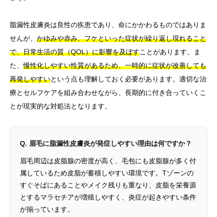
脂漏性皮膚炎は良性の疾患であり、命にかかわるものではありま
せんが、
かゆみや赤み、フケといった症状が繰り返し現れること
で、日常生活の質（QOL）に影響を及ぼす
ことがあります。ま
た、
慢性化しやすい性質があるため、一時的に症状が改善しても
再発しやすい
という点も理解しておく必要があります。適切な治
療とセルフケアを組み合わせながら、長期的に付き合っていくこ
とが現実的な対処法となります。
Q. 眉毛に脂漏性皮膚炎が発症しやすい理由は何ですか？
眉毛周辺は皮脂腺の密度が高く、毛包にも皮脂腺が多く付
属しているため皮脂が蓄積しやすい環境です。Tゾーンの
すぐそばにあることやメイク残りも重なり、皮脂を栄養源
とするマラセチアが増殖しやすく、炎症が起きやすい条件
が揃っています。