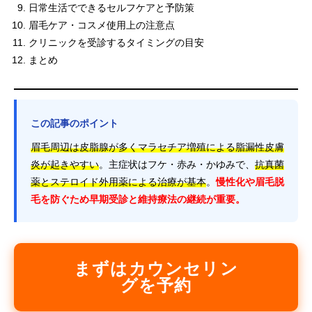
日常生活でできるセルフケアと予防策
眉毛ケア・コスメ使用上の注意点
クリニックを受診するタイミングの目安
まとめ
この記事のポイント
眉毛周辺は皮脂腺が多くマラセチア増殖による脂漏性皮膚
炎が起きやすい
。主症状はフケ・赤み・かゆみで、
抗真菌
薬とステロイド外用薬による治療が基本
。
慢性化や眉毛脱
毛を防ぐため早期受診と維持療法の継続が重要。
まずはカウンセリン
グを予約