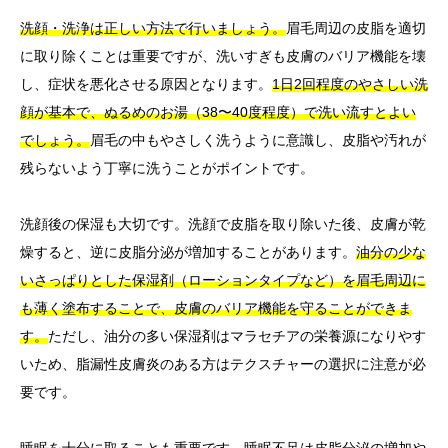
洗顔・洗浄は正しい方法で行いましょう。
眉毛周辺の皮脂を適切
に取り除くことは重要ですが、洗いすぎも皮膚のバリア機能を壊
し、症状を悪化させる原因となります。
1日2回程度のやさしい洗
顔が基本で、ぬるめのお湯（38〜40度程度）で洗い流すとよい
でしょう。
眉毛の中もやさしく洗うように意識し、皮脂や汚れが
残らないよう丁寧に洗うことがポイントです。
洗顔後の保湿も大切です。洗顔で皮脂を取り除いた後、皮膚が乾
燥すると、逆に皮脂分泌が増加することがあります。
油分の少な
いさっぱりとした保湿剤（ローションタイプなど）を眉毛周辺に
も薄く塗布することで、皮膚のバリア機能を守ることができま
す。
ただし、油分の多い保湿剤はマラセチアの栄養源になりやす
いため、脂漏性皮膚炎のある方はテクスチャーの選択に注意が必
要です。
睡眠を十分に取ることも重要です。睡眠不足は皮脂分泌の増加や