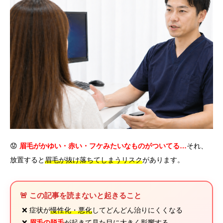
言語
简体中文
한국어
日本語
Español
English
😟
眉毛がかゆい・赤い・フケみたいなものがついてる…
それ、
放置すると
眉毛が抜け落ちてしまうリスク
があります。
🚨 この記事を読まないと起きること
❌ 症状が
慢性化・悪化
してどんどん治りにくくなる
❌
眉毛の脱毛
が起きて見た目に大きく影響する