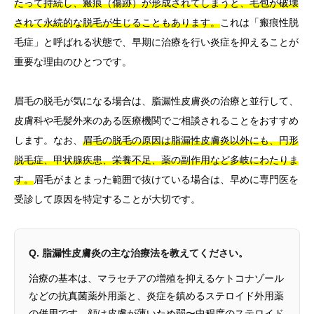
たって持続し、瘢痕（傷跡）が形成されてしまうと、毛包が破壊
されて永続的な脱毛が生じることもあります。
これは「瘢痕性脱
毛症」と呼ばれる状態で、早期に治療を行い炎症を抑えることが
重要な理由のひとつです。
眉毛の脱毛が気になる場合は、脂漏性皮膚炎の治療と並行して、
皮膚科や毛髪外来のある医療機関でご相談されることをおすすめ
します。なお、
眉毛の脱毛の原因は脂漏性皮膚炎以外にも、円形
脱毛症、甲状腺疾患、栄養不足、薬の副作用など多岐にわたりま
す。
眉毛がまとまった範囲で抜けている場合は、早めに専門医を
受診して原因を特定することが大切です。
Q. 脂漏性皮膚炎の主な治療法を教えてください。
治療の基本は、マラセチアの増殖を抑えるケトコナゾール
などの抗真菌薬外用薬と、炎症を鎮めるステロイド外用薬
の併用です。顔は皮膚が薄いため弱〜中程度のステロイド