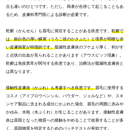
点も違いのひとつです。ただし、両者が合併して起こることもあ
るため、皮膚科専門医による診断が必要です。
乾癬（かんせん）も眉毛に発症することがある疾患です。
乾癬で
は、銀白色の厚い鱗屑（うろこ状のかさぶた）と境界が明瞭な赤
い皮膚病変が特徴的です。
脂漏性皮膚炎のフケより厚く、剥がす
と点状の出血が見られることがあります（アウスピッツ現象）。
乾癬は免疫異常が関与する疾患であり、治療法が脂漏性皮膚炎と
は異なります。
接触性皮膚炎（かぶれ）も考慮すべき疾患です。
眉毛に使用する
コスメ（アイブロウペンシル、パウダー、ジェルなど）や、スキ
ンケア製品に含まれる成分にかぶれた場合、眉毛の周囲に赤みや
かゆみ、水疱（水ぶくれ）が生じることがあります。接触性皮膚
炎は原因となった物質への接触をやめることで改善することが多
く、原因物質を特定するためのパッチテストが有効です。