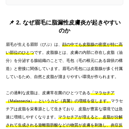
📌 2. なぜ眉毛に脂漏性皮膚炎が起きやすい
のか
眉毛が生える眉部（びぶ）は、
顔の中でも皮脂腺の密度が特に高
い部位のひとつ
です。皮脂腺とは、皮膚の内部に存在し皮脂（油
分）を分泌する腺組織のことで、毛包（毛の根元にある袋状の構
造）と密接に関係しています。眉毛の毛包には皮脂腺が多く付属
しているため、自然と皮脂が溜まりやすい環境が作られます。
この過剰な皮脂は、皮膚常在菌のひとつである
「マラセチア
（Malassezia）」というカビ（真菌）の増殖を促します。
マラセ
チアは皮脂を栄養源として生きており、皮脂が豊富な環境では急
速に増殖しやすくなります。
マラセチアが増えると、皮脂が分解
されて生成される遊離脂肪酸などの物質が皮膚を刺激し、炎症反