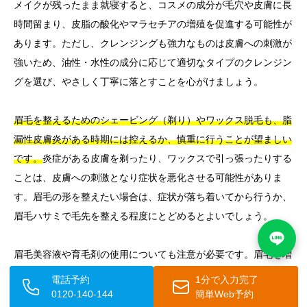
メイクが残ったまま就寝すると、コスメの成分が毛穴や皮膚に長
時間留まり、皮脂の酸化やマラセチアの増殖を促進する可能性が
あります。ただし、クレンジングも強力なものは皮膚への刺激が
強いため、油性・水性の成分に応じて適切なタイプのクレンジン
グを選び、やさしく丁寧に落とすことを心がけましょう。
眉毛を整えるためのシェービング（剃り）やワックス脱毛も、脂
漏性皮膚炎がある時期には控えるか、慎重に行うことが望ましい
です。
炎症がある皮膚を剃ったり、ワックスで引っ張ったりする
ことは、皮膚への刺激となり症状を悪化させる可能性がありま
す。眉毛の形を整えたい場合は、症状が落ち着いてから行うか、
眉毛ハサミで毛先を整える程度にとどめるとよいでしょう。
眉毛美容液や育毛剤の使用についても注意が必要です。眉毛を増
やしたり、脱毛を防ぐために眉毛用の美容液を使いたいと考える
電話予約
1分で入力完了
方もいるかもしれません。しかし、
これらの製品に含まれる成分
0120-140-144
簡単Web予約