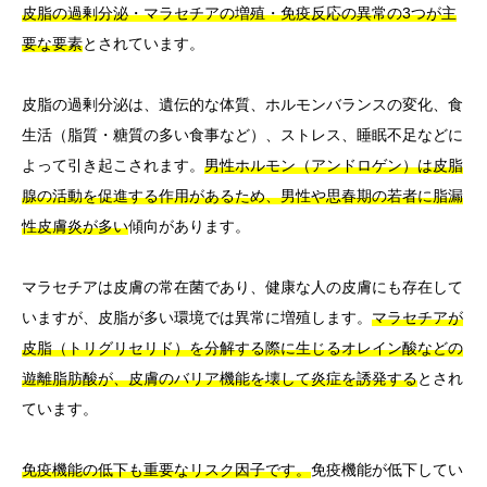
皮脂の過剰分泌・マラセチアの増殖・免疫反応の異常の3つが主
要な要素
とされています。
皮脂の過剰分泌は、遺伝的な体質、ホルモンバランスの変化、食
生活（脂質・糖質の多い食事など）、ストレス、睡眠不足などに
よって引き起こされます。
男性ホルモン（アンドロゲン）は皮脂
腺の活動を促進する作用があるため、男性や思春期の若者に脂漏
性皮膚炎が多い
傾向があります。
マラセチアは皮膚の常在菌であり、健康な人の皮膚にも存在して
いますが、皮脂が多い環境では異常に増殖します。
マラセチアが
皮脂（トリグリセリド）を分解する際に生じるオレイン酸などの
遊離脂肪酸が、皮膚のバリア機能を壊して炎症を誘発する
とされ
ています。
免疫機能の低下も重要なリスク因子です。
免疫機能が低下してい