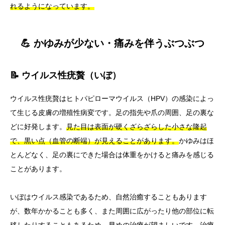
れるようになっています。
💪 かゆみが少ない・痛みを伴うぶつぶつ
📝 ウイルス性疣贅（いぼ）
ウイルス性疣贅はヒトパピローマウイルス（HPV）の感染によっ
て生じる皮膚の増殖性病変です。足の指先や爪の周囲、足の裏な
どに好発します。
見た目は表面が硬くざらざらした小さな隆起
で、黒い点（血管の断端）が見えることがあります。
かゆみはほ
とんどなく、足の裏にできた場合は体重をかけると痛みを感じる
ことがあります。
いぼはウイルス感染であるため、自然治癒することもあります
が、数年かかることも多く、また周囲に広がったり他の部位に転
移したりすることもあるため、早めの治療が望ましいです。
治療