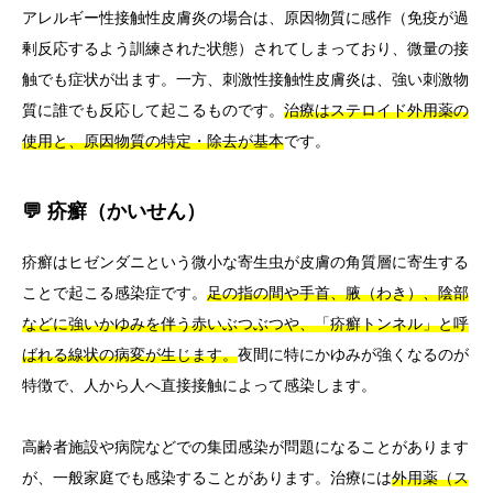
アレルギー性接触性皮膚炎の場合は、原因物質に感作（免疫が過
剰反応するよう訓練された状態）されてしまっており、微量の接
触でも症状が出ます。一方、刺激性接触性皮膚炎は、強い刺激物
質に誰でも反応して起こるものです。
治療はステロイド外用薬の
使用と、原因物質の特定・除去が基本
です。
💬 疥癬（かいせん）
疥癬はヒゼンダニという微小な寄生虫が皮膚の角質層に寄生する
ことで起こる感染症です。
足の指の間や手首、腋（わき）、陰部
などに強いかゆみを伴う赤いぶつぶつや、「疥癬トンネル」と呼
ばれる線状の病変が生じます。
夜間に特にかゆみが強くなるのが
特徴で、人から人へ直接接触によって感染します。
高齢者施設や病院などでの集団感染が問題になることがあります
が、一般家庭でも感染することがあります。治療には
外用薬（ス