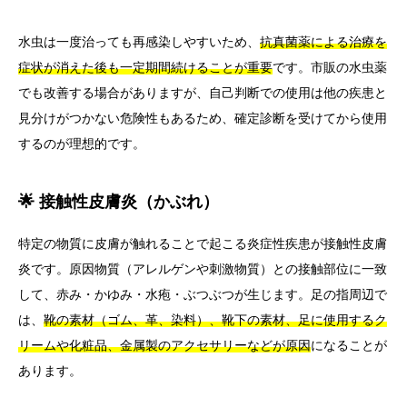
水虫は一度治っても再感染しやすいため、
抗真菌薬による治療を
症状が消えた後も一定期間続けることが重要
です。市販の水虫薬
でも改善する場合がありますが、自己判断での使用は他の疾患と
見分けがつかない危険性もあるため、確定診断を受けてから使用
するのが理想的です。
🌟 接触性皮膚炎（かぶれ）
特定の物質に皮膚が触れることで起こる炎症性疾患が接触性皮膚
炎です。原因物質（アレルゲンや刺激物質）との接触部位に一致
して、赤み・かゆみ・水疱・ぶつぶつが生じます。足の指周辺で
は、
靴の素材（ゴム、革、染料）、靴下の素材、足に使用するク
リームや化粧品、金属製のアクセサリーなどが原因
になることが
あります。