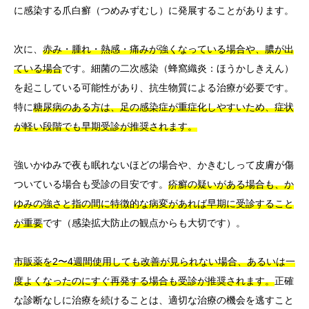
に感染する爪白癬（つめみずむし）に発展することがあります。
次に、
赤み・腫れ・熱感・痛みが強くなっている場合や、膿が出
ている場合
です。細菌の二次感染（蜂窩織炎：ほうかしきえん）
を起こしている可能性があり、抗生物質による治療が必要です。
特に
糖尿病のある方は、足の感染症が重症化しやすいため、症状
が軽い段階でも早期受診が推奨されます。
強いかゆみで夜も眠れないほどの場合や、かきむしって皮膚が傷
ついている場合も受診の目安です。
疥癬の疑いがある場合も、か
ゆみの強さと指の間に特徴的な病変があれば早期に受診すること
が重要
です（感染拡大防止の観点からも大切です）。
市販薬を2〜4週間使用しても改善が見られない場合、あるいは一
度よくなったのにすぐ再発する場合も受診が推奨されます。
正確
な診断なしに治療を続けることは、適切な治療の機会を逃すこと