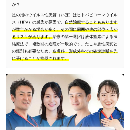
か？
足の指のウイルス性疣贅（いぼ）はヒトパピローマウイル
ス（HPV）の感染が原因で、
自然治癒することもあります
が数年かかる場合が多く、その間に周囲や他の部位へ広が
るリスクがあります。
治療の第一選択は液体窒素による凍
結療法で、複数回の通院が一般的です。たこや悪性病変と
の鑑別も必要なため、
皮膚科・形成外科での確定診断を先
に受けることが推奨されます。