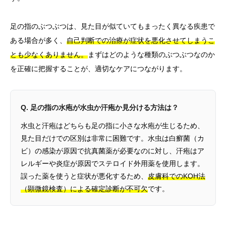
足の指のぶつぶつは、見た目が似ていてもまったく異なる疾患で
ある場合が多く、
自己判断での治療が症状を悪化させてしまうこ
とも少なくありません。
まずはどのような種類のぶつぶつなのか
を正確に把握することが、適切なケアにつながります。
Q. 足の指の水疱が水虫か汗疱か見分ける方法は？
水虫と汗疱はどちらも足の指に小さな水疱が生じるため、
見た目だけでの区別は非常に困難です。水虫は白癬菌（カ
ビ）の感染が原因で抗真菌薬が必要なのに対し、汗疱はア
レルギーや炎症が原因でステロイド外用薬を使用します。
誤った薬を使うと症状が悪化するため、
皮膚科でのKOH法
（顕微鏡検査）による確定診断が不可欠
です。