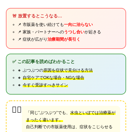
🚨 放置するとこうなる…
📌 市販薬を使い続けても
一向に治らない
📌 家族・パートナーへの
うつし合い
が起きる
📌 症状が広がり
治療期間が長引く
✅ この記事を読めばわかること
🔸 ぶつぶつの
原因を症状で見分ける方法
🔸
自宅ケアでOKな場合・NGな場合
🔸
今すぐ受診すべきサイン
🧑‍⚕️
「同じ”ぶつぶつ”でも、
水虫といぼでは治療薬が
まったく違います。
自己判断での市販薬使用は、症状をこじらせる