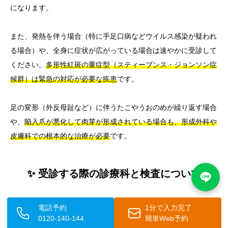
になります。
また、発熱を伴う場合（特に手足口病などウイルス感染が疑われ
る場合）や、全身に症状が広がっている場合は速やかに受診して
ください。
多形性紅斑の重症型（スティーブンス・ジョンソン症
候群）は緊急の対応が必要な疾患
です。
足の変形（外反母趾など）に伴うたこやうおのめが繰り返す場合
や、
陥入爪が悪化して肉芽が形成されている場合も、形成外科や
皮膚科での根本的な治療が必要
です。
✨ 受診する際の診療科と検査について
⚡ 主な受診先
電話予約
1分で入力完了
0120-140-144
簡単Web予約