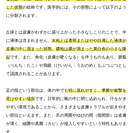
じた状態
の総称です。医学的には、その形態によって以下のよう
に分類されます。
丘疹とは皮膚がわずかに盛り上がった小さなしこりのことで、中
に液体は含まれません。
水疱とは透明またはやや白濁した液体が
皮膚の中に溜まった状態、膿疱は膿が溜まった黄白色の小さな隆
起
です。また、角化（皮膚が硬くなる）を伴うものもあり、胼胝
（べんち：たこ）や鶏眼（けいがん：うおのめ）もぶつぶつとし
て認識されることがあります。
足の指という部位は、体の中でも
特に蒸れやすく、摩擦や衝撃を
受けやすい場所
です。日常的に靴の中に閉じ込められ、汗をかき
やすい環境であることから、さまざまな皮膚トラブルが起きやす
い部位といえます。また、爪の周囲やゆびの間（指間部）は皮膚
が薄く、細菌や真菌（カビ）が侵入しやすいという特性もありま
す。