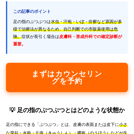
この記事のポイント
足の指のぶつぶつは
水虫・汗疱・いぼ・疥癬など原因が多
様で治療法が異なるため、自己判断での市販薬使用は危
険。
症状が長引く場合は
皮膚科・形成外科での確定診断が
重要。
まずはカウンセリン
グを予約
💡 足の指のぶつぶつとはどのような状態か
足の指にできる「ぶつぶつ」とは、皮膚の表面または皮下に
小さ
な突起・水疱・丘疹（きゅうしん）・膿疱（のうほう）などが生