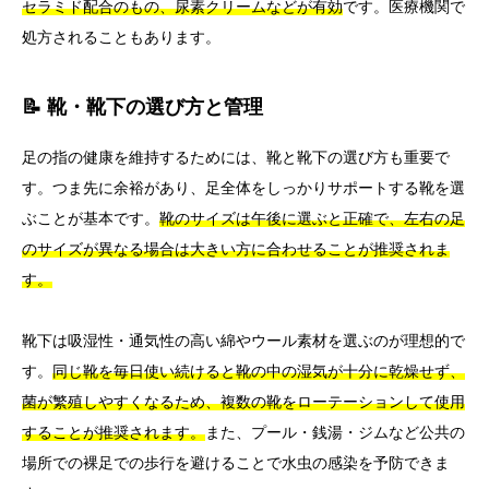
セラミド配合のもの、尿素クリームなどが有効
です。医療機関で
処方されることもあります。
📝 靴・靴下の選び方と管理
足の指の健康を維持するためには、靴と靴下の選び方も重要で
す。つま先に余裕があり、足全体をしっかりサポートする靴を選
ぶことが基本です。
靴のサイズは午後に選ぶと正確で、左右の足
のサイズが異なる場合は大きい方に合わせることが推奨されま
す。
靴下は吸湿性・通気性の高い綿やウール素材を選ぶのが理想的で
す。
同じ靴を毎日使い続けると靴の中の湿気が十分に乾燥せず、
菌が繁殖しやすくなるため、複数の靴をローテーションして使用
することが推奨されます。
また、プール・銭湯・ジムなど公共の
場所での裸足での歩行を避けることで水虫の感染を予防できま