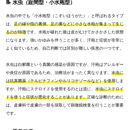
📝 水虫（趾間型・小水疱型）
水虫の中でも「小水疱型（こすいほうがた）」と呼ばれるタイプ
は、
足の縁や指の裏側、足の裏などに小さな水疱が集まって生じ
るのが特徴
です。水疱が破れた後は皮がむけてかさかさした状態
になります。強いかゆみを伴うことが多く、汗疱と症状が非常に
よく似ているため、自己判断では区別が難しい疾患の一つです。
水虫は白癬菌という真菌の感染が原因ですが、汗疱はアレルギー
や炎症が原因であるため、治療法がまったく異なります。
水虫に
は抗真菌薬（テルビナフィンやルリコナゾールなど）を使用
しま
すが、汗疱にステロイドを使用するのとは逆に、
水虫にステロイ
ドを使うと症状が悪化することがあります。
正確な診断のために
は、皮膚科で皮膚の一部を採取して顕微鏡検査を行うことが重要
です。