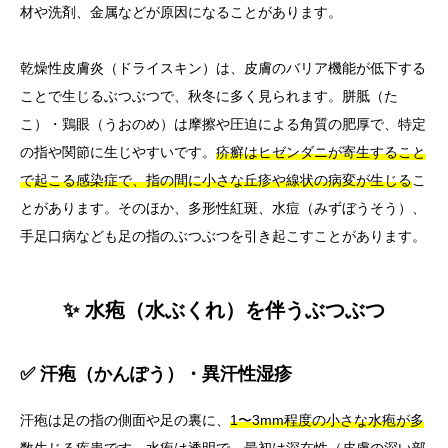
材や洗剤、金属などが原因になることがあります。
乾燥性皮膚炎（ドライスキン）は、皮膚のバリア機能が低下する
ことで生じるぶつぶつで、秋冬に多く見られます。胼胝（た
こ）・鶏眼（うおのめ）は摩擦や圧迫による角質の肥厚で、特定
の指や関節に生じやすいです。
疥癬はヒゼンダニが寄生すること
で起こる感染症で、指の間に小さな丘疹や線状の病変が生じる
こ
とがあります。そのほか、多形性紅斑、水痘（みずぼうそう）、
手足口病なども足の指のぶつぶつを引き起こすことがあります。
✨ 水疱（水ぶくれ）を伴うぶつぶつ
✅ 汗疱（かんぽう）・異汗性湿疹
汗疱は足の指の側面や足の裏に、
1〜3mm程度の小さな水疱が多
数生じる疾患
です。水疱は透明で、最初は深在性（皮膚の深い部