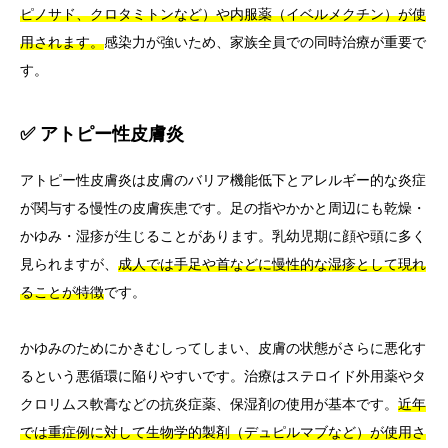
ピノサド、クロタミトンなど）や内服薬（イベルメクチン）が使
用されます。
感染力が強いため、家族全員での同時治療が重要で
す。
✅ アトピー性皮膚炎
アトピー性皮膚炎は皮膚のバリア機能低下とアレルギー的な炎症
が関与する慢性の皮膚疾患です。足の指やかかと周辺にも乾燥・
かゆみ・湿疹が生じることがあります。乳幼児期に顔や頭に多く
見られますが、
成人では手足や首などに慢性的な湿疹として現れ
ることが特徴
です。
かゆみのためにかきむしってしまい、皮膚の状態がさらに悪化す
るという悪循環に陥りやすいです。治療はステロイド外用薬やタ
クロリムス軟膏などの抗炎症薬、保湿剤の使用が基本です。
近年
では重症例に対して生物学的製剤（デュピルマブなど）が使用さ