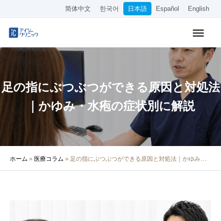
简体中文
한국어
日本語
Español
English
WEB予約
料金表
アクセス
足の指にぶつぶつができる原因と対処法
クリニック紹介
｜かゆみ・水疱の症状別に解説
診療内容
院長・医師の紹介
ホーム
»
医療コラム
»
足の指にぶつぶつができる原因と対処法｜かゆみ・水疱の症状別に解説
医療コラム
採用情報
その他