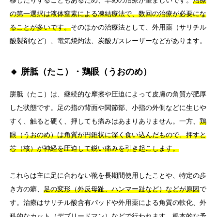
の第一選択は液体窒素による凍結療法で、数回の治療が必要にな
ることが多いです。
そのほかの治療法として、外用薬（サリチル
酸製剤など）、電気焼灼法、炭酸ガスレーザーなどがあります。
🔸 胼胝（たこ）・鶏眼（うおのめ）
胼胝（たこ）は、継続的な摩擦や圧迫によって皮膚の角質が肥厚
した状態です。足の指の背面や関節部、小指の外側などに生じや
すく、触ると硬く、押しても痛みはあまりありません。一方、
鶏
眼（うおのめ）は角質が円錐状に深く食い込んだもので、押すと
芯（核）が神経を圧迫して鋭い痛みを引き起こします。
これらは主に足に合わない靴を長期間使用したことや、特定の歩
き方の癖、
足の変形（外反母趾、ハンマー趾など）などが原因
で
す。治療はサリチル酸含有パッドや外用薬による角質の軟化、外
科的なカット（デブリードマン）などで行われます。根本的な予