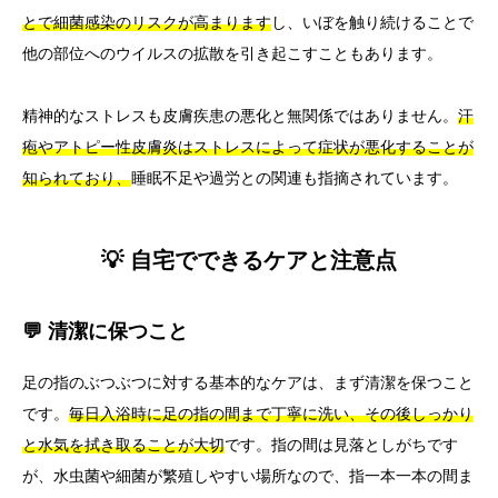
とで細菌感染のリスクが高まります
し、いぼを触り続けることで
他の部位へのウイルスの拡散を引き起こすこともあります。
精神的なストレスも皮膚疾患の悪化と無関係ではありません。
汗
疱やアトピー性皮膚炎はストレスによって症状が悪化することが
知られており、
睡眠不足や過労との関連も指摘されています。
💡 自宅でできるケアと注意点
💬 清潔に保つこと
足の指のぶつぶつに対する基本的なケアは、まず清潔を保つこと
です。
毎日入浴時に足の指の間まで丁寧に洗い、その後しっかり
と水気を拭き取ることが大切
です。指の間は見落としがちです
が、水虫菌や細菌が繁殖しやすい場所なので、指一本一本の間ま