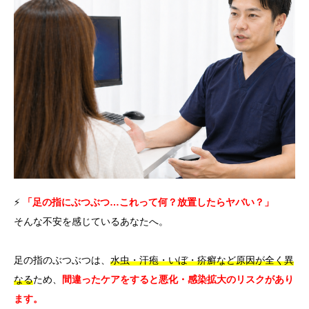
言語
简体中文
한국어
日本語
Español
English
⚡
「足の指にぶつぶつ…これって何？放置したらヤバい？」
そんな不安を感じているあなたへ。
足の指のぶつぶつは、
水虫・汗疱・いぼ・疥癬など原因が全く異
なる
ため、
間違ったケアをすると悪化・感染拡大のリスクがあり
ます。