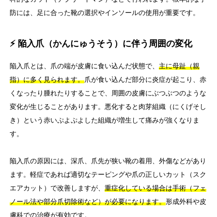
防には、足に合った靴の選択やインソールの使用が重要です。
⚡ 陥入爪（かんにゅうそう）に伴う周囲の変化
陥入爪とは、爪の端が皮膚に食い込んだ状態で、
主に母趾（親
指）に多く見られます。
爪が食い込んだ部分に炎症が起こり、赤
くなったり腫れたりすることで、周囲の皮膚にぶつぶつのような
変化が生じることがあります。悪化すると肉芽組織（にくげそし
き）という赤いぷよぷよした組織が増生して痛みが強くなりま
す。
陥入爪の原因には、深爪、爪先が狭い靴の着用、外傷などがあり
ます。軽症であれば適切なテーピングや爪の正しいカット（スク
エアカット）で改善しますが、
重症化している場合は手術（フェ
ノール法や部分爪切除術など）が必要になります。
形成外科や皮
膚科での治療が有効です。