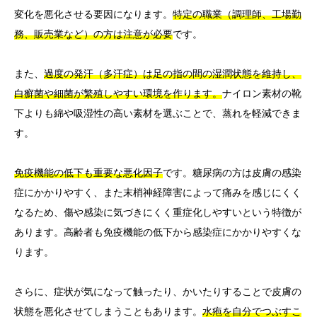
変化を悪化させる要因になります。
特定の職業（調理師、工場勤
務、販売業など）の方は注意が必要
です。
また、
過度の発汗（多汗症）は足の指の間の湿潤状態を維持し、
白癬菌や細菌が繁殖しやすい環境を作ります。
ナイロン素材の靴
下よりも綿や吸湿性の高い素材を選ぶことで、蒸れを軽減できま
す。
免疫機能の低下も重要な悪化因子
です。糖尿病の方は皮膚の感染
症にかかりやすく、また末梢神経障害によって痛みを感じにくく
なるため、傷や感染に気づきにくく重症化しやすいという特徴が
あります。高齢者も免疫機能の低下から感染症にかかりやすくな
ります。
さらに、症状が気になって触ったり、かいたりすることで皮膚の
状態を悪化させてしまうこともあります。
水疱を自分でつぶすこ