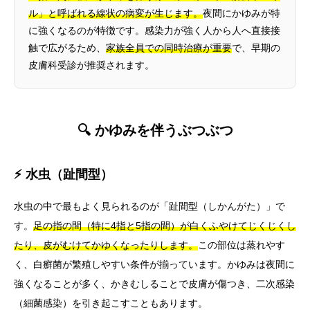
ル」と呼ばれる線状の病変が生じます。
夜間にかゆみが特
に強くなるのが特徴です。感染力が強く人から人へ直接接
触で広がるため、
家族全員での同時治療が重要
で、早期の
皮膚科受診が推奨されます。
🔍 かゆみを伴うぶつぶつ
⚡ 水虫（趾間型）
水虫の中で最もよく見られるのが「趾間型（しかんがた）」で
す。
足の指の間（特に4指と5指の間）が白くふやけてじくじくし
たり、皮がむけてかゆくなったりします。
この部位は蒸れやす
く、白癬菌が繁殖しやすい条件が揃っています。かゆみは夜間に
強くなることが多く、かきむしることで皮膚が傷つき、二次感染
（細菌感染）を引き起こすこともあります。