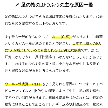
📌 足の指のぶつぶつの主な原因一覧
足の指にぶつぶつができる原因は非常に多岐にわたります。代表
的なものを整理すると以下のとおりです。
まず最も一般的なものとして、
水虫（白癬）
があります。白癬菌
というカビの一種が感染することで起こり、
日本では成人の5人
に1人が感染しているとも言われるほど身近な疾患
です。次に、
汗疱（かんぽう）・異汗性湿疹（いかんせいしっしん）がありま
す。これは手のひらや足の裏・指に小さな水疱が生じる疾患で、
汗と密接な関係があると考えられています。
ウイルス性疣贅（いぼ）
もよく見られる原因の一つです。ヒトパ
ピローマウイルス（HPV）の感染によって生じ、足の裏や指先に
できやすい傾向があります。接触性皮膚炎（かぶれ）は、特定の
物質に触れたことで起こるアレルギー反応や刺激反応で、靴の素