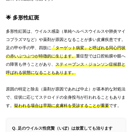
🌟 多形性紅斑
多形性紅斑は、ウイルス感染（単純ヘルペスウイルスや肺炎マイ
コプラズマなど）や薬剤が原因となることが多い皮膚疾患です。
足の甲や手の甲、四肢に
「ターゲット病変」と呼ばれる同心円状
の赤いぶつぶつが特徴的に生じます。
重症型では口腔粘膜や眼へ
の障害も伴うことがあり、
スティーブンス・ジョンソン症候群と
呼ばれる状態になることもあります。
原因の特定と除去（薬剤が原因であれば中止）が基本的な対処法
で、症状に応じてステロイドの全身投与が行われることもありま
す。
疑われる場合は早期に皮膚科を受診することが重要
です。
Q. 足のウイルス性疣贅（いぼ）は放置しても治ります