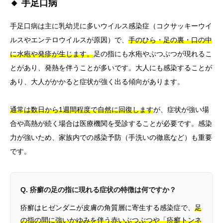
🔸 手足口病
手足口病は主に乳幼児に多いウイルス感染症（コクサッキーウイ
ルスやエンテロウイルスが原因）で、
手のひら・足の裏・口の中
に水疱や発疹が生じます。
足の指にも水疱やぶつぶつが現れるこ
とがあり、発熱を伴うことが多いです。大人にも感染することが
あり、大人がかかると症状が強く出る傾向があります。
通常は数日から1週間程度で自然に回復します
が、症状が強い場
合や高熱が続く場合は医療機関を受診することが必要です。感染
力が強いため、家族内での感染予防（手洗いの徹底など）も重要
です。
Q. 疥癬の足の指に現れる症状の特徴は何ですか？
疥癬はヒゼンダニが皮膚の角質層に寄生する感染症で、
足
の指の間に強いかゆみを伴う赤いぶつぶつや「疥癬トンネ