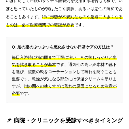
いぼに対して市販のサリチル酸製剤を使用する場合も同様で、い
ぼと思っていたものが実はたこや胼胝、あるいは悪性の病変であ
ることもあります。
特に形態が不規則なものや急速に大きくなる
ものは、必ず医療機関での確認が必要
です。
Q. 足の指のぶつぶつを悪化させない日常ケアの方法は？
毎日入浴時に指の間まで丁寧に洗い、その後しっかりと水
気を拭き取ることが基本
です。通気性の高い綿素材の靴下
を選び、複数の靴をローテーションして蒸れを防ぐことも
重要です。乾燥が気になる部分には保湿クリームを塗りま
すが、
指の間への塗りすぎは蒸れの原因になるため注意が
必要
です。
📌 病院・クリニックを受診すべきタイミング