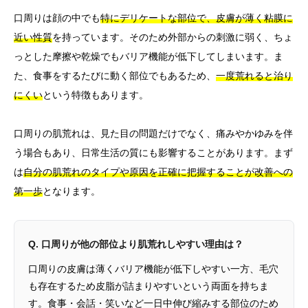
口周りは顔の中でも
特にデリケートな部位で、皮膚が薄く粘膜に
近い性質
を持っています。そのため外部からの刺激に弱く、ちょ
っとした摩擦や乾燥でもバリア機能が低下してしまいます。ま
た、食事をするたびに動く部位でもあるため、
一度荒れると治り
にくい
という特徴もあります。
口周りの肌荒れは、見た目の問題だけでなく、痛みやかゆみを伴
う場合もあり、日常生活の質にも影響することがあります。まず
は
自分の肌荒れのタイプや原因を正確に把握することが改善への
第一歩
となります。
Q. 口周りが他の部位より肌荒れしやすい理由は？
口周りの皮膚は薄くバリア機能が低下しやすい一方、毛穴
も存在するため皮脂が詰まりやすいという両面を持ちま
す。食事・会話・笑いなど一日中伸び縮みする部位のため