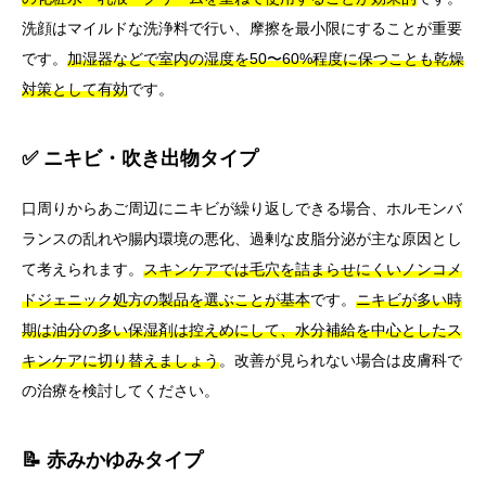
洗顔はマイルドな洗浄料で行い、摩擦を最小限にすることが重要
です。
加湿器などで室内の湿度を50〜60%程度に保つことも乾燥
対策として有効
です。
✅ ニキビ・吹き出物タイプ
口周りからあご周辺にニキビが繰り返しできる場合、ホルモンバ
ランスの乱れや腸内環境の悪化、過剰な皮脂分泌が主な原因とし
て考えられます。
スキンケアでは毛穴を詰まらせにくいノンコメ
ドジェニック処方の製品を選ぶことが基本
です。
ニキビが多い時
期は油分の多い保湿剤は控えめにして、水分補給を中心としたス
キンケアに切り替えましょう
。改善が見られない場合は皮膚科で
の治療を検討してください。
📝 赤みかゆみタイプ