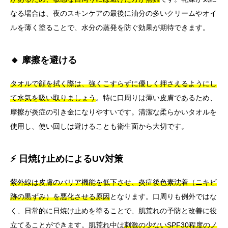
なる場合は、夜のスキンケアの最後に油分の多いクリームやオイ
ルを薄く塗ることで、水分の蒸発を防ぐ効果が期待できます。
🔸 摩擦を避ける
タオルで顔を拭く際は、強くこすらずに優しく押さえるようにし
て水気を吸い取りましょう
。特に口周りは薄い皮膚であるため、
摩擦が炎症の引き金になりやすいです。清潔な柔らかいタオルを
使用し、使い回しは避けることも衛生面から大切です。
⚡ 日焼け止めによるUV対策
紫外線は皮膚のバリア機能を低下させ、炎症後色素沈着（ニキビ
跡の黒ずみ）を悪化させる原因
となります。口周りも例外ではな
く、日常的に日焼け止めを塗ることで、肌荒れの予防と改善に役
立てることができます。肌荒れ中は
刺激の少ないSPF30程度のノ