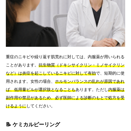
重症のニキビや繰り返す肌荒れに対しては、内服薬が用いられる
ことがあります。
抗生物質（ドキシサイクリン・ミノサイクリン
など）は炎症を起こしているニキビに対して有効
で、短期的に使
用されます。女性の場合、
ホルモンバランスの乱れが原因であれ
ば、低用量ピルが選択肢となることも
あります。ただし
内服薬は
副作用や禁忌があるため、必ず医師による診断のもとで処方を受
けるように
してください。
📝 ケミカルピーリング