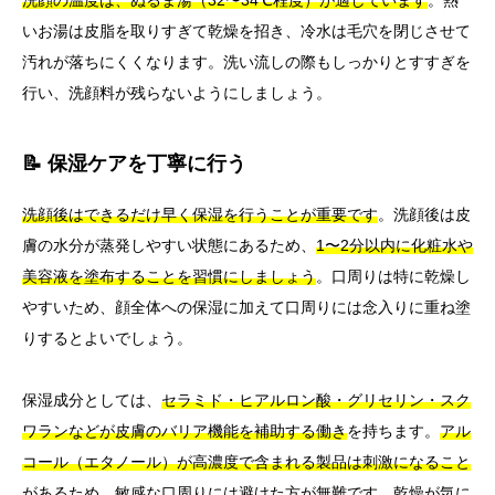
いお湯は皮脂を取りすぎて乾燥を招き、冷水は毛穴を閉じさせて
汚れが落ちにくくなります。洗い流しの際もしっかりとすすぎを
行い、洗顔料が残らないようにしましょう。
📝 保湿ケアを丁寧に行う
洗顔後はできるだけ早く保湿を行うことが重要です
。洗顔後は皮
膚の水分が蒸発しやすい状態にあるため、
1〜2分以内に化粧水や
美容液を塗布することを習慣にしましょう
。口周りは特に乾燥し
やすいため、顔全体への保湿に加えて口周りには念入りに重ね塗
りするとよいでしょう。
保湿成分としては、
セラミド・ヒアルロン酸・グリセリン・スク
ワランなどが皮膚のバリア機能を補助する働き
を持ちます。
アル
コール（エタノール）が高濃度で含まれる製品は刺激になること
があるため、敏感な口周りには避けた方が無難
です。乾燥が気に