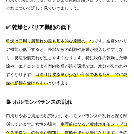
ぞれについて詳しく見ていきましょう。
✅ 乾燥とバリア機能の低下
乾燥は口周り肌荒れの最も基本的な原因の一つ
です。皮膚のバリ
ア機能が低下すると、外部からの刺激や細菌が侵入しやすくな
り、炎症や肌荒れが生じやすくなります。特に秋冬の乾燥した季
節や、エアコンによる室内乾燥が続く環境では、水分が失われや
すくなります。
口周りは皮脂量が少ない部位であるため、特に乾
燥の影響を受けやすい
といえます。
📝 ホルモンバランスの乱れ
口周りやあご周辺の肌荒れは、ホルモンバランスの乱れと深く関
係しています。女性の場合、
生理前になると黄体ホルモン（プロ
ゲステロン）の分泌が増加し、皮脂分泌が活発になります
。その