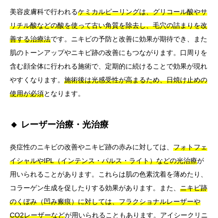
美容皮膚科で行われる
ケミカルピーリングは、グリコール酸やサ
リチル酸などの酸を使って古い角質を除去し、毛穴の詰まりを改
善する治療法
です。ニキビの予防と改善に効果が期待でき、また
肌のトーンアップやニキビ跡の改善にもつながります。口周りを
含む顔全体に行われる施術で、定期的に続けることで効果が現れ
やすくなります。
施術後は光感受性が高まるため、日焼け止めの
使用が必須
となります。
🔸 レーザー治療・光治療
炎症性のニキビの改善やニキビ跡の赤みに対しては、
フォトフェ
イシャルやIPL（インテンス・パルス・ライト）などの光治療
が
用いられることがあります。これらは肌の色素沈着を薄めたり、
コラーゲン生成を促したりする効果があります。また、
ニキビ跡
のくぼみ（凹み瘢痕）に対しては、フラクショナルレーザーや
CO2レーザーなど
が用いられることもあります。アイシークリニ