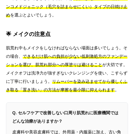
ンコメドジェニック（毛穴を詰まらせにくい）タイプの日焼け止
め
を選ぶとよいでしょう。
🌟 メイクの注意点
肌荒れ中もメイクをしなければならない場面は多いでしょう。そ
の場合、
できるだけ肌への負担が少ない低刺激処方のファンデー
ションを選び、肌荒れ部分への厚塗りは避けること
が大切です。
メイクオフは洗浄力が強すぎないクレンジングを使い、こすらず
に丁寧に行いましょう。
リムーバーを染み込ませてから優しくふ
き取る「置き洗い」の方法が摩擦を最小限に抑えられます
。
Q. セルフケアで改善しない口周り肌荒れに医療機関では
どんな治療がありますか？
皮膚科や美容皮膚科では、外用薬・内服薬に加え、古い角