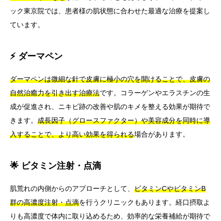
ック東京院では、患者様の肌状態に合わせた最適な治療を提案し
ています。
⚡ ダーマペン
ダーマペンは微細な針で皮膚に極小の穴を開けることで、皮膚の
自然治癒力を引き出す治療法
です。コラーゲンやエラスチンの生
成が促進され、ニキビ跡の改善や肌のキメを整える効果が期待で
きます。
成長因子（グロースファクター）や美容成分を同時に導
入することで、より高い効果を得られる
場合があります。
🌟 ビタミン注射・点滴
肌荒れの内側からのアプローチとして、
ビタミンCやビタミンB
群の高濃度注射・点滴
を行うクリニックもあります。経口摂取よ
りも高濃度で体内に取り込めるため、効率的な栄養補給が期待で