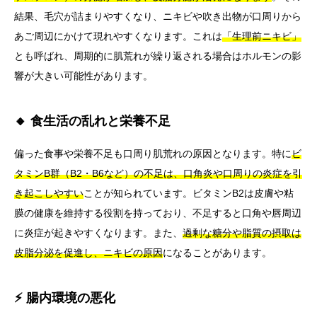
結果、毛穴が詰まりやすくなり、ニキビや吹き出物が口周りから
あご周辺にかけて現れやすくなります。これは
「生理前ニキビ」
とも呼ばれ、周期的に肌荒れが繰り返される場合はホルモンの影
響が大きい可能性があります。
🔸 食生活の乱れと栄養不足
偏った食事や栄養不足も口周り肌荒れの原因となります。特に
ビ
タミンB群（B2・B6など）の不足は、口角炎や口周りの炎症を引
き起こしやすい
ことが知られています。ビタミンB2は皮膚や粘
膜の健康を維持する役割を持っており、不足すると口角や唇周辺
に炎症が起きやすくなります。また、
過剰な糖分や脂質の摂取は
皮脂分泌を促進し、ニキビの原因
になることがあります。
⚡ 腸内環境の悪化