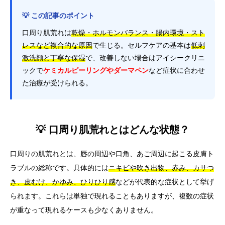
💡 この記事のポイント
口周り肌荒れは
乾燥・ホルモンバランス・腸内環境・スト
レスなど複合的な原因
で生じる。セルフケアの基本は
低刺
激洗顔と丁寧な保湿
で、改善しない場合はアイシークリニ
ックで
ケミカルピーリングやダーマペン
など症状に合わせ
た治療が受けられる。
💡 口周り肌荒れとはどんな状態？
口周りの肌荒れとは、唇の周辺や口角、あご周辺に起こる皮膚ト
ラブルの総称です。具体的には
ニキビや吹き出物、赤み、カサつ
き、皮むけ、かゆみ、ひりひり感
などが代表的な症状として挙げ
られます。これらは単独で現れることもありますが、複数の症状
が重なって現れるケースも少なくありません。