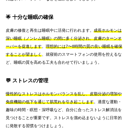
🌟 十分な睡眠の確保
皮膚の修復と再生は睡眠中に活発に行われます。
成長ホルモンは
深い睡眠（ノンレム睡眠）の間に多く分泌され、皮膚のターンオ
ーバーを促進します
。
理想的には7〜8時間の質の良い睡眠を確保
することが望ましく
、就寝前のスマートフォンの使用を控えるな
ど、睡眠の質を高める工夫も合わせて行いましょう。
💬 ストレスの管理
慢性的なストレスはホルモンバランスを乱し、皮脂分泌の増加や
免疫機能の低下を通じて肌荒れを引き起こします
。適度な運動・
趣味の時間・瞑想・深呼吸など、自分に合ったストレス解消法を
見つけることが重要です。ストレスを溜め込まないように日常的
に発散する習慣をつけましょう。