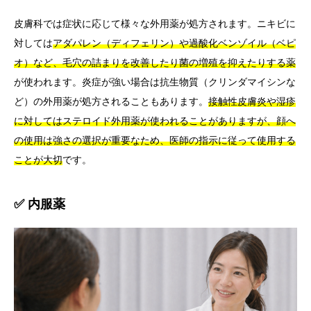
皮膚科では症状に応じて様々な外用薬が処方されます。ニキビに
対しては
アダパレン（ディフェリン）や過酸化ベンゾイル（ベピ
オ）など、毛穴の詰まりを改善したり菌の増殖を抑えたりする薬
が使われます。炎症が強い場合は抗生物質（クリンダマイシンな
ど）の外用薬が処方されることもあります。
接触性皮膚炎や湿疹
に対してはステロイド外用薬が使われることがありますが、顔へ
の使用は強さの選択が重要なため、医師の指示に従って使用する
ことが大切
です。
✅ 内服薬