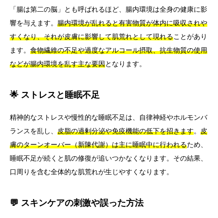
「腸は第二の脳」とも呼ばれるほど、腸内環境は全身の健康に影
響を与えます。
腸内環境が乱れると有害物質が体内に吸収されや
すくなり、それが皮膚に影響して肌荒れとして現れる
ことがあり
ます。
食物繊維の不足や過度なアルコール摂取、抗生物質の使用
などが腸内環境を乱す主な要因
となります。
🌟 ストレスと睡眠不足
精神的なストレスや慢性的な睡眠不足は、自律神経やホルモンバ
ランスを乱し、
皮脂の過剰分泌や免疫機能の低下を招きます
。
皮
膚のターンオーバー（新陳代謝）は主に睡眠中に行われる
ため、
睡眠不足が続くと肌の修復が追いつかなくなります。その結果、
口周りを含む全体的な肌荒れが生じやすくなります。
💬 スキンケアの刺激や誤った方法