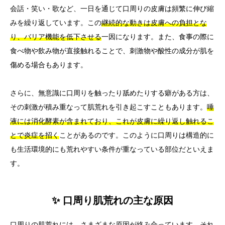
会話・笑い・歌など、一日を通じて口周りの皮膚は頻繁に伸び縮
みを繰り返しています。この
継続的な動きは皮膚への負担とな
り、バリア機能を低下させる
一因になります。また、食事の際に
食べ物や飲み物が直接触れることで、刺激物や酸性の成分が肌を
傷める場合もあります。
さらに、無意識に口周りを触ったり舐めたりする癖がある方は、
その刺激が積み重なって肌荒れを引き起こすこともあります。
唾
液には消化酵素が含まれており、これが皮膚に繰り返し触れるこ
とで炎症を招く
ことがあるのです。このように口周りは構造的に
も生活環境的にも荒れやすい条件が重なっている部位だといえま
す。
✨ 口周り肌荒れの主な原因
口周りの肌荒れには、さまざまな原因が絡み合っています。それ