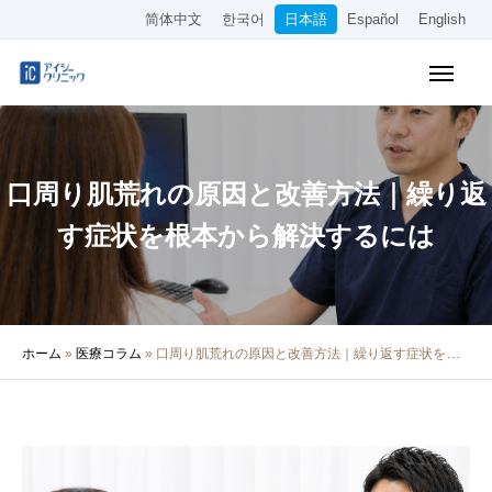
简体中文
한국어
日本語
Español
English
WEB予約
料金表
アクセス
口周り肌荒れの原因と改善方法｜繰り返
クリニック紹介
す症状を根本から解決するには
診療内容
院長・医師の紹介
ホーム
»
医療コラム
»
口周り肌荒れの原因と改善方法｜繰り返す症状を根本から解決するには
医療コラム
採用情報
その他