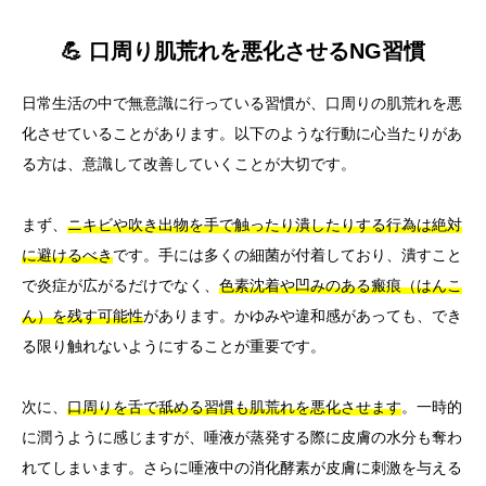
💪 口周り肌荒れを悪化させるNG習慣
日常生活の中で無意識に行っている習慣が、口周りの肌荒れを悪
化させていることがあります。以下のような行動に心当たりがあ
る方は、意識して改善していくことが大切です。
まず、
ニキビや吹き出物を手で触ったり潰したりする行為は絶対
に避けるべき
です。手には多くの細菌が付着しており、潰すこと
で炎症が広がるだけでなく、
色素沈着や凹みのある瘢痕（はんこ
ん）を残す可能性
があります。かゆみや違和感があっても、でき
る限り触れないようにすることが重要です。
次に、
口周りを舌で舐める習慣も肌荒れを悪化させます
。一時的
に潤うように感じますが、唾液が蒸発する際に皮膚の水分も奪わ
れてしまいます。さらに唾液中の消化酵素が皮膚に刺激を与える