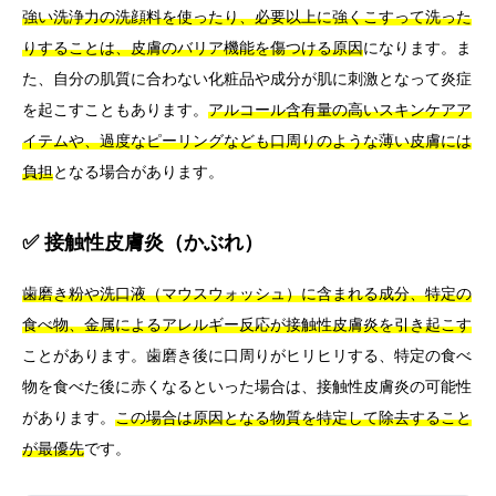
強い洗浄力の洗顔料を使ったり、必要以上に強くこすって洗った
りすることは、皮膚のバリア機能を傷つける原因
になります。ま
た、自分の肌質に合わない化粧品や成分が肌に刺激となって炎症
を起こすこともあります。
アルコール含有量の高いスキンケアア
イテムや、過度なピーリングなども口周りのような薄い皮膚には
負担
となる場合があります。
✅ 接触性皮膚炎（かぶれ）
歯磨き粉や洗口液（マウスウォッシュ）に含まれる成分、特定の
食べ物、金属によるアレルギー反応が接触性皮膚炎を引き起こす
ことがあります。歯磨き後に口周りがヒリヒリする、特定の食べ
物を食べた後に赤くなるといった場合は、接触性皮膚炎の可能性
があります。
この場合は原因となる物質を特定して除去すること
が最優先
です。