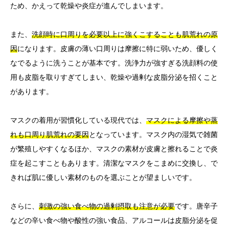
ため、かえって乾燥や炎症が進んでしまいます。
また、
洗顔時に口周りを必要以上に強くこすることも肌荒れの原
因
になります。皮膚の薄い口周りは摩擦に特に弱いため、優しく
なでるように洗うことが基本です。洗浄力が強すぎる洗顔料の使
用も皮脂を取りすぎてしまい、乾燥や過剰な皮脂分泌を招くこと
があります。
マスクの着用が習慣化している現代では、
マスクによる摩擦や蒸
れも口周り肌荒れの要因
となっています。マスク内の湿気で雑菌
が繁殖しやすくなるほか、マスクの素材が皮膚と擦れることで炎
症を起こすこともあります。清潔なマスクをこまめに交換し、で
きれば肌に優しい素材のものを選ぶことが望ましいです。
さらに、
刺激の強い食べ物の過剰摂取も注意が必要
です。唐辛子
などの辛い食べ物や酸性の強い食品、アルコールは皮脂分泌を促