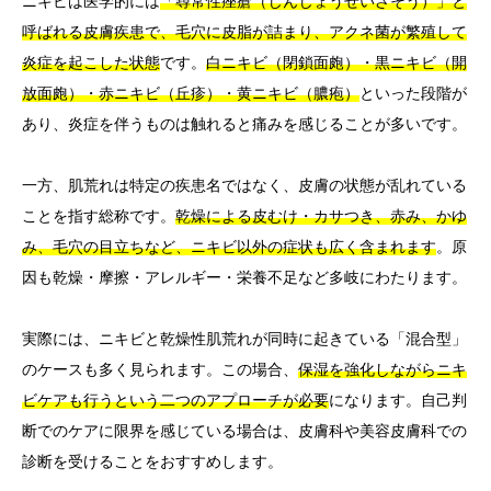
ニキビは医学的には
「尋常性痤瘡（じんじょうせいざそう）」と
呼ばれる皮膚疾患で、毛穴に皮脂が詰まり、アクネ菌が繁殖して
炎症を起こした状態
です。
白ニキビ（閉鎖面皰）・黒ニキビ（開
放面皰）・赤ニキビ（丘疹）・黄ニキビ（膿疱）
といった段階が
あり、炎症を伴うものは触れると痛みを感じることが多いです。
一方、肌荒れは特定の疾患名ではなく、皮膚の状態が乱れている
ことを指す総称です。
乾燥による皮むけ・カサつき、赤み、かゆ
み、毛穴の目立ちなど、ニキビ以外の症状も広く含まれます
。原
因も乾燥・摩擦・アレルギー・栄養不足など多岐にわたります。
実際には、ニキビと乾燥性肌荒れが同時に起きている「混合型」
のケースも多く見られます。この場合、
保湿を強化しながらニキ
ビケアも行うという二つのアプローチが必要
になります。自己判
断でのケアに限界を感じている場合は、皮膚科や美容皮膚科での
診断を受けることをおすすめします。