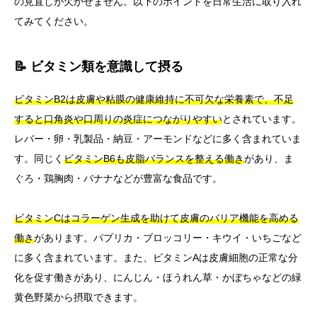
の見直しが欠かせません。以下のポイントを日常生活に取り入れ
てみてください。
📝 ビタミン類を意識して摂る
ビタミンB2は皮膚や粘膜の健康維持に不可欠な栄養素で、不足
すると口角炎や口周りの炎症につながりやすい
とされています。
レバー・卵・乳製品・納豆・アーモンドなどに多く含まれていま
す。同じく
ビタミンB6も皮脂バランスを整える働き
があり、ま
ぐろ・鶏胸肉・バナナなどが豊富な食品です。
ビタミンCはコラーゲン生成を助けて皮膚のバリア機能を高める
働き
があります。パプリカ・ブロッコリー・キウイ・いちごなど
に多く含まれています。また、ビタミンAは皮膚細胞の正常な分
化を促す働きがあり、にんじん・ほうれん草・かぼちゃなどの緑
黄色野菜から摂取できます。