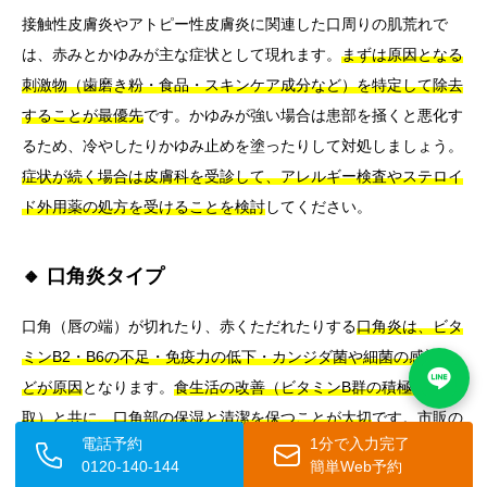
接触性皮膚炎やアトピー性皮膚炎に関連した口周りの肌荒れで
は、赤みとかゆみが主な症状として現れます。
まずは原因となる
刺激物（歯磨き粉・食品・スキンケア成分など）を特定して除去
することが最優先
です。かゆみが強い場合は患部を掻くと悪化す
るため、冷やしたりかゆみ止めを塗ったりして対処しましょう。
症状が続く場合は皮膚科を受診して、アレルギー検査やステロイ
ド外用薬の処方を受けることを検討
してください。
🔸 口角炎タイプ
口角（唇の端）が切れたり、赤くただれたりする
口角炎は、ビタ
ミンB2・B6の不足・免疫力の低下・カンジダ菌や細菌の感染な
どが原因
となります。
食生活の改善（ビタミンB群の積極的摂
取）と共に、口角部の保湿と清潔を保つことが大切
です。市販の
電話予約
1分で入力完了
ビタミンB2含有サプリメントも活用できますが、感染が疑われ
0120-140-144
簡単Web予約
る場合は医療機関での診察が必要です。