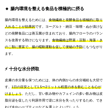
🔸 腸内環境を整える食品を積極的に摂る
腸内環境を整えるためには、
食物繊維と発酵食品を積極的に取り
入れることが効果的
です。ヨーグルト・納豆・味噌・ぬか漬けな
どの発酵食品には善玉菌が含まれており、腸内フローラのバラン
スを改善する助けになります。
食物繊維は野菜・豆類・海藻・き
のこ類に豊富で、腸の蠕動運動を促して便秘の予防
にもつながり
ます。
⚡ 十分な水分摂取
皮膚の水分量を保つためには、体の内側からの水分補給も大切で
す。
1日の目安として1.5〜2リットル程度の水を飲むことを心が
けましょう
。ただし、甘い飲み物やカフェインの多い飲み物は皮
脂分泌を促したり利尿作用で逆に水分を失ったりするため、でき
れば水やハーブティーなどを選ぶとよいでしょう。