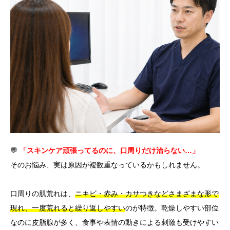
言語
简体中文
한국어
日本語
Español
English
💬
「スキンケア頑張ってるのに、口周りだけ治らない…」
そのお悩み、実は原因が複数重なっているかもしれません。
口周りの肌荒れは、
ニキビ・赤み・カサつきなどさまざまな形で
現れ、一度荒れると繰り返しやすい
のが特徴。乾燥しやすい部位
なのに皮脂腺が多く、食事や表情の動きによる刺激も受けやすい