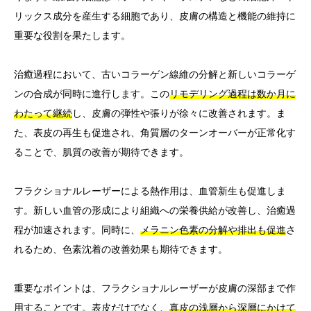
リックス成分を産生する細胞であり、皮膚の構造と機能の維持に
重要な役割を果たします。
治癒過程において、古いコラーゲン線維の分解と新しいコラーゲ
ンの合成が同時に進行します。この
リモデリング過程は数か月に
わたって継続
し、皮膚の弾性や張りが徐々に改善されます。ま
た、表皮の再生も促進され、角質層のターンオーバーが正常化す
ることで、肌質の改善が期待できます。
フラクショナルレーザーによる熱作用は、血管新生も促進しま
す。新しい血管の形成により組織への栄養供給が改善し、治癒過
程が加速されます。同時に、
メラニン色素の分解や排出も促進
さ
れるため、色素沈着の改善効果も期待できます。
重要なポイントは、フラクショナルレーザーが皮膚の深部まで作
用することです。表皮だけでなく、
真皮の浅層から深層にかけて