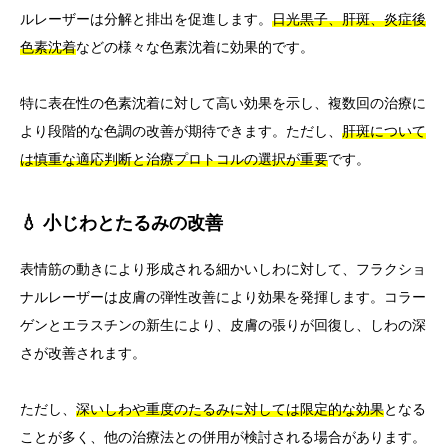
ルレーザーは分解と排出を促進します。
日光黒子、肝斑、炎症後
色素沈着
などの様々な色素沈着に効果的です。
特に表在性の色素沈着に対して高い効果を示し、複数回の治療に
より段階的な色調の改善が期待できます。ただし、
肝斑について
は慎重な適応判断と治療プロトコルの選択が重要
です。
💧 小じわとたるみの改善
表情筋の動きにより形成される細かいしわに対して、フラクショ
ナルレーザーは皮膚の弾性改善により効果を発揮します。コラー
ゲンとエラスチンの新生により、皮膚の張りが回復し、しわの深
さが改善されます。
ただし、
深いしわや重度のたるみに対しては限定的な効果
となる
ことが多く、他の治療法との併用が検討される場合があります。