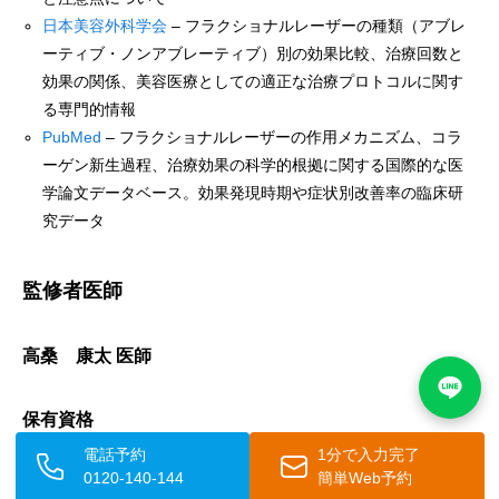
日本美容外科学会
– フラクショナルレーザーの種類（アブレ
ーティブ・ノンアブレーティブ）別の効果比較、治療回数と
効果の関係、美容医療としての適正な治療プロトコルに関す
る専門的情報
PubMed
– フラクショナルレーザーの作用メカニズム、コラ
ーゲン新生過程、治療効果の科学的根拠に関する国際的な医
学論文データベース。効果発現時期や症状別改善率の臨床研
究データ
監修者医師
高桑 康太 医師
保有資格
電話予約
1分で入力完了
0120-140-144
簡単Web予約
ミラドライ認定医