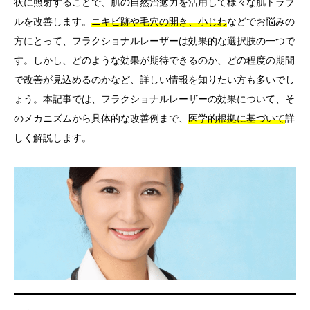
状に照射することで、肌の自然治癒力を活用して様々な肌トラブ
ルを改善します。
ニキビ跡や毛穴の開き、小じわ
などでお悩みの
言語
方にとって、フラクショナルレーザーは効果的な選択肢の一つで
简体中文
한국어
日本語
Español
English
す。しかし、どのような効果が期待できるのか、どの程度の期間
で改善が見込めるのかなど、詳しい情報を知りたい方も多いでし
ょう。本記事では、フラクショナルレーザーの効果について、そ
のメカニズムから具体的な改善例まで、
医学的根拠に基づいて
詳
しく解説します。