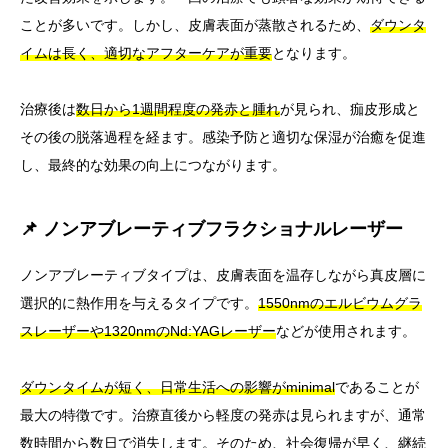
ことが多いです。しかし、皮膚表面が蒸散されるため、
ダウンタ
イムは長く、適切なアフターケアが重要
となります。
治療後は
数日から1週間程度の発赤と腫れ
が見られ、痂皮形成と
その後の脱落過程を経ます。感染予防と適切な保湿が治癒を促進
し、最終的な効果の向上につながります。
📌 ノンアブレーティブフラクショナルレーザー
ノンアブレーティブタイプは、皮膚表面を温存しながら真皮層に
選択的に熱作用を与えるタイプです。
1550nmのエルビウムグラ
スレーザーや1320nmのNd:YAGレーザー
などが使用されます。
ダウンタイムが短く、日常生活への影響がminimal
であることが
最大の特徴です。治療直後から軽度の発赤は見られますが、通常
数時間から数日で消失します。そのため、社会復帰が早く、継続