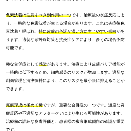
色素沈着は注意すべき副作用の一つ
です。治療後の炎症反応によ
り、一時的な色素沈着が生じる場合があります。これは炎症後色
素沈着と呼ばれ、
特に皮膚の色調が濃い方に生じやすい傾向
があ
ります。適切な紫外線対策と抗炎症ケアにより、多くの場合予防
可能です。
稀な合併症として
感染
があります。治療により皮膚バリア機能が
一時的に低下するため、細菌感染のリスクが増加します。適切な
創傷管理と清潔保持により、このリスクを最小限に抑えることが
できます。
瘢痕形成は極めて稀
ですが、重要な合併症の一つです。過度な炎
症反応や不適切なアフターケアにより生じる可能性があります。
治療前の詳細な皮膚評価と、患者様の瘢痕形成傾向の確認が重要
です。