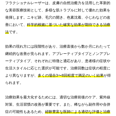
フラクショナルレーザーは、皮膚の自然治癒力を活用した革新的
な美容医療技術として、多様な肌トラブルに対して優れた効果を
発揮します。ニキビ跡、毛穴の開き、色素沈着、小じわなどの改
善において、
科学的根拠に基づいた確実な効果が期待できる治療
法
です。
効果の現れ方には段階性があり、治療直後から数か月にわたって
継続的な改善が見られます。アブレーティブタイプとノンアブレ
ーティブタイプ、それぞれに特徴と適応があり、患者様の症状や
生活スタイルに応じた選択が可能です。治療回数は症状の程度に
より異なりますが、
多くの場合3〜8回程度で満足のいく結果
が得
られます。
治療効果を最大化するためには、適切な治療前後のケア、紫外線
対策、生活習慣の改善が重要です。また、稀ながら副作用や合併
症の可能性もあるため、
経験豊富な医師による適切な評価と治療