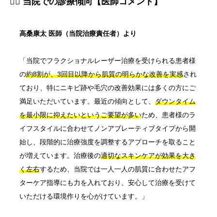
👨‍⚕️ 当院での診療傾向【医師コメント】
高桑康太 医師（当院治療責任者）より
「当院でフラクショナルレーザー治療を受けられる患者様
の
約8割が、3回目以降から肌質の明らかな改善を実感
され
ており、特にニキビ跡や毛穴の改善効果には多くの方にご
満足いただいています。最近の傾向として、
ダウンタイム
を最小限に抑えたいというご要望が多い
ため、患者様のラ
イフスタイルに合わせてノンアブレーティブタイプから開
始し、段階的に治療強度を調整するアプローチを取ること
が増えています。治療後の
適切なスキンケアが効果を大き
く左右
するため、当院では一人一人の肌質に合わせたアフ
ターケア指導にも力を入れており、安心して治療を受けて
いただける環境作りを心がけています。」