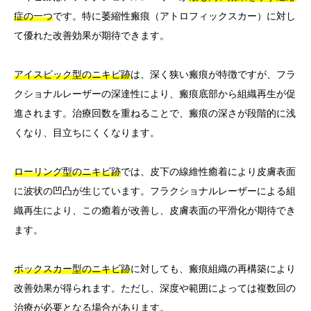
症の一つ
です。特に萎縮性瘢痕（アトロフィックスカー）に対し
て優れた改善効果が期待できます。
アイスピック型のニキビ跡
は、深く狭い瘢痕が特徴ですが、フラ
クショナルレーザーの深達性により、瘢痕底部から組織再生が促
進されます。治療回数を重ねることで、瘢痕の深さが段階的に浅
くなり、目立ちにくくなります。
ローリング型のニキビ跡
では、皮下の線維性癒着により皮膚表面
に波状の凹凸が生じています。フラクショナルレーザーによる組
織再生により、この癒着が改善し、皮膚表面の平滑化が期待でき
ます。
ボックスカー型のニキビ跡
に対しても、瘢痕組織の再構築により
改善効果が得られます。ただし、深度や範囲によっては複数回の
治療が必要となる場合があります。