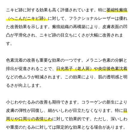
ニキビ跡に対する効果も高く評価されています。特に
萎縮性瘢痕
（へこんだニキビ跡）
に対して、フラクショナルレーザーは優れ
た改善効果を示します。瘢痕組織の再構築により、皮膚表面の凹
凸が平滑化され、ニキビ跡の目立ちにくさが大幅に改善されま
す。
色素沈着の改善も重要な効果の一つです。メラニン色素の分解と
排出が促進されることで、
日光黒子（老人斑）や炎症後色素沈着
などの色ムラが軽減されます。この効果により、肌の透明感と明
るさが向上します。
小じわやたるみの改善も期待できます。コラーゲンの新生により
皮膚の弾性が回復し、細かいしわが目立たなくなります。特に
目
周りや口周りの表情じわ
に対して効果的です。ただし、深いしわ
や重度のたるみに対しては限定的な効果となる場合があります。