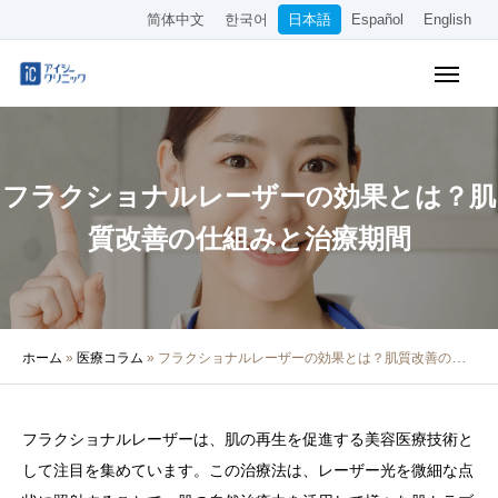
简体中文
한국어
日本語
Español
English
WEB予約
料金表
アクセス
フラクショナルレーザーの効果とは？肌
クリニック紹介
質改善の仕組みと治療期間
診療内容
院長・医師の紹介
ホーム
»
医療コラム
»
フラクショナルレーザーの効果とは？肌質改善の仕組みと治療期間
医療コラム
採用情報
フラクショナルレーザーは、肌の再生を促進する美容医療技術と
して注目を集めています。この治療法は、レーザー光を微細な点
その他