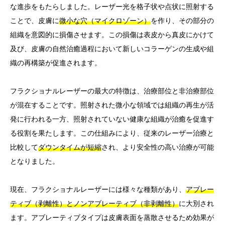
な進歩をもたらしました。レーザー光を格子状や点状に照射する
ことで、皮膚に
微小な穴（マイクロゾーン）
を作り、その部分の
組織を意図的に損傷させます。この損傷は表皮から真皮にかけて
及び、皮膚の自然治癒過程において新しいコラーゲンの生成や組
織の再構築が促進されます。
フラクショナルレーザーの最大の特徴は、治療部位と非治療部位
が混在することです。照射された微小な領域では組織の再生が活
発に行われる一方、照射されていない健康な組織が治癒を促進す
る役割を果たします。この仕組みにより、従来のレーザー治療と
比較して
ダウンタイムが短縮
され、より安全性の高い治療が可能
となりました。
現在、フラクショナルレーザーには様々な種類があり、
アブレー
ティブ（剥離性）とノンアブレーティブ（非剥離性）
に大別され
ます。アブレーティブタイプは皮膚表面を蒸散させるため効果が