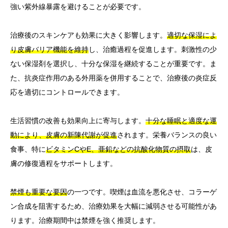
強い紫外線暴露を避けることが必要です。
治療後のスキンケアも効果に大きく影響します。
適切な保湿によ
り皮膚バリア機能を維持
し、治癒過程を促進します。刺激性の少
ない保湿剤を選択し、十分な保湿を継続することが重要です。ま
た、抗炎症作用のある外用薬を併用することで、治療後の炎症反
応を適切にコントロールできます。
生活習慣の改善も効果向上に寄与します。
十分な睡眠と適度な運
動により、皮膚の新陳代謝が促進
されます。栄養バランスの良い
食事、特に
ビタミンCやE、亜鉛などの抗酸化物質の摂取
は、皮
膚の修復過程をサポートします。
禁煙も重要な要因
の一つです。喫煙は血流を悪化させ、コラーゲ
ン合成を阻害するため、治療効果を大幅に減弱させる可能性があ
ります。治療期間中は禁煙を強く推奨します。