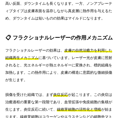
高い反面、ダウンタイムも長くなります。一方、ノンアブレーテ
ィブタイプは皮膚表面を温存しながら真皮層に熱作用を与えるた
め、ダウンタイムは短いものの効果はマイルドになります。
📋 フラクショナルレーザーの作用メカニズム
フラクショナルレーザーの効果は、
皮膚の自然治癒力を利用した
組織再生メカニズム
に基づいています。レーザー光が皮膚に照射
されると、光エネルギーが熱エネルギーに変換され、標的組織を
加熱します。この熱作用により、皮膚の構造に意図的な微細損傷
が生じます。
損傷を受けた組織では、まず
炎症反応
が起こります。この炎症は
治癒過程の重要な第一段階であり、血管拡張や免疫細胞の集積が
生じます。炎症反応に続いて、
線維芽細胞の活性化と増殖
が始ま
ります。線維芽細胞はコラーゲンやエラスチンなどの細胞外マト