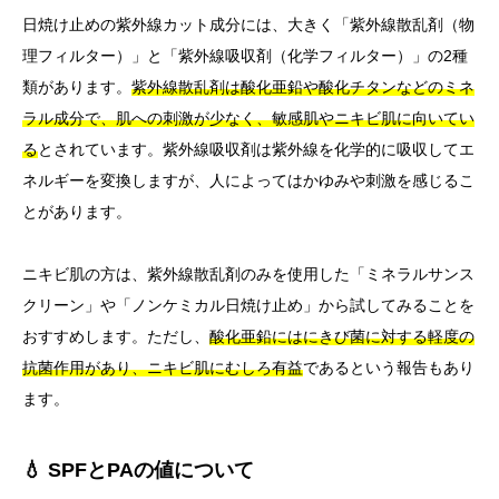
日焼け止めの紫外線カット成分には、大きく「紫外線散乱剤（物
理フィルター）」と「紫外線吸収剤（化学フィルター）」の2種
類があります。
紫外線散乱剤は酸化亜鉛や酸化チタンなどのミネ
ラル成分で、肌への刺激が少なく、敏感肌やニキビ肌に向いてい
る
とされています。紫外線吸収剤は紫外線を化学的に吸収してエ
ネルギーを変換しますが、人によってはかゆみや刺激を感じるこ
とがあります。
ニキビ肌の方は、紫外線散乱剤のみを使用した「ミネラルサンス
クリーン」や「ノンケミカル日焼け止め」から試してみることを
おすすめします。ただし、
酸化亜鉛にはにきび菌に対する軽度の
抗菌作用があり、ニキビ肌にむしろ有益
であるという報告もあり
ます。
💧 SPFとPAの値について