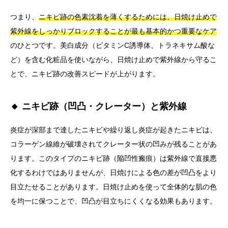
つまり、
ニキビ跡の色素沈着を薄くするためには、日焼け止めで
紫外線をしっかりブロックすることが最も基本的かつ重要なケア
のひとつです。美白成分（ビタミンC誘導体、トラネキサム酸な
ど）を含む化粧品を使いながら、日焼け止めで紫外線から守るこ
とで、ニキビ跡の改善スピードが上がります。
🔸 ニキビ跡（凹凸・クレーター）と紫外線
炎症が深部まで達したニキビや繰り返し炎症が起きたニキビは、
コラーゲン線維が破壊されてクレーター状の凹みが残ることがあ
ります。このタイプのニキビ跡（陥凹性瘢痕）は紫外線で直接悪
化するわけではありませんが、日焼けによる色の差が凹凸をより
目立たせることがあります。日焼け止めを使って全体的な肌の色
を均一に保つことで、凹凸が目立ちにくくなる効果もあります。