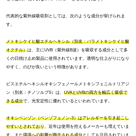
代表的な紫外線吸収剤としては、次のような成分が挙げられま
す。
メトキシケイヒ酸エチルヘキシル（別名：パラメトキシケイヒ酸
オクチル）
は、主にUVB（紫外線B波）を吸収する成分として多
くの日焼け止め製品に使用されています。透明な仕上がりになり
やすく、のびが良いという特徴があります。
ビスエチルヘキシルオキシフェノールメトキシフェニルトリアジ
ン（別名：チノソルブS）は、
UVAとUVBの両方を幅広く吸収で
きる成分
で、光安定性に優れているといわれています。
オキシベンゾン（ベンゾフェノン-3）はアレルギーを引き起こし
やすいとされており
、近年は使用を控えるメーカーも増えていま
す。また
環境への影響が懸念される成分
としても注目されていま