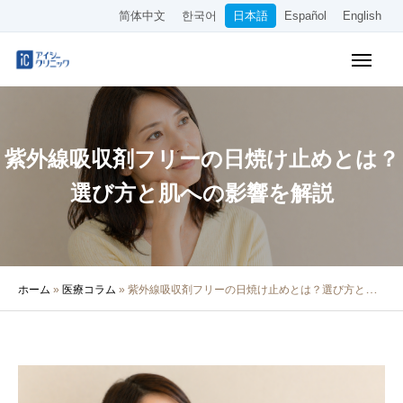
简体中文
한국어
日本語
Español
English
WEB予約
料金表
アクセス
紫外線吸収剤フリーの日焼け止めとは？
クリニック紹介
選び方と肌への影響を解説
診療内容
院長・医師の紹介
ホーム
»
医療コラム
»
紫外線吸収剤フリーの日焼け止めとは？選び方と肌への影響を解説
医療コラム
採用情報
その他