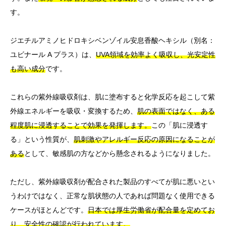
す。
ジエチルアミノヒドロキシベンゾイル安息香酸ヘキシル（別名：
ユビナール A プラス）は、
UVA領域を効率よく吸収し、光安定性
も高い成分
です。
これらの紫外線吸収剤は、肌に塗布すると化学反応を起こして紫
外線エネルギーを吸収・変換するため、
肌の表面ではなく、ある
程度肌に浸透することで効果を発揮します。
この「肌に浸透す
る」という性質が、
肌刺激やアレルギー反応の原因になることが
ある
として、敏感肌の方などから懸念されるようになりました。
ただし、紫外線吸収剤が配合された製品のすべてが肌に悪いとい
うわけではなく、正常な肌状態の人であれば問題なく使用できる
ケースがほとんどです。
日本では厚生労働省が配合量を定めてお
り、安全性の確認が行われています。