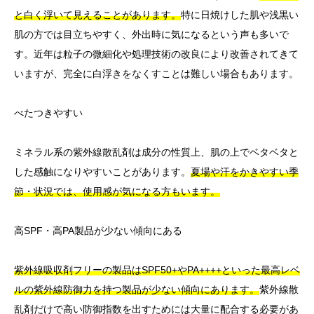
と白く浮いて見えることがあります。
特に日焼けした肌や浅黒い
肌の方では目立ちやすく、外出時に気になるという声も多いで
す。近年は粒子の微細化や処理技術の改良により改善されてきて
いますが、完全に白浮きをなくすことは難しい場合もあります。
べたつきやすい
ミネラル系の紫外線散乱剤は成分の性質上、肌の上でベタベタと
した感触になりやすいことがあります。
夏場や汗をかきやすい季
節・状況では、使用感が気になる方もいます。
高SPF・高PA製品が少ない傾向にある
紫外線吸収剤フリーの製品はSPF50+やPA++++といった最高レベ
ルの紫外線防御力を持つ製品が少ない傾向にあります。
紫外線散
乱剤だけで高い防御指数を出すためには大量に配合する必要があ