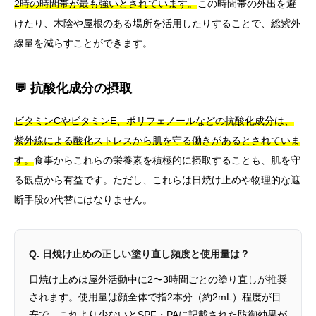
2時の時間帯が最も強いとされています。
この時間帯の外出を避
けたり、木陰や屋根のある場所を活用したりすることで、総紫外
線量を減らすことができます。
💬 抗酸化成分の摂取
ビタミンCやビタミンE、ポリフェノールなどの抗酸化成分は、
紫外線による酸化ストレスから肌を守る働きがあるとされていま
す。
食事からこれらの栄養素を積極的に摂取することも、肌を守
る観点から有益です。ただし、これらは日焼け止めや物理的な遮
断手段の代替にはなりません。
Q. 日焼け止めの正しい塗り直し頻度と使用量は？
日焼け止めは屋外活動中に2〜3時間ごとの塗り直しが推奨
されます。使用量は顔全体で指2本分（約2mL）程度が目
安で、これより少ないとSPF・PAに記載された防御効果が