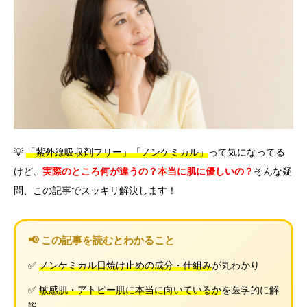
言語
简体中文
한국어
日本語
Español
English
💡
「紫外線吸収剤フリー」「ノンケミカル」
って気になってる
けど、
実際のところ何が違うの？本当に肌に優しいの？
そんな疑
問、この記事でスッキリ解決します！
📢 この記事を読むとわかること
✅
ノンケミカル日焼け止めの成分・仕組み
が丸わかり
✅
敏感肌・アトピー肌に本当に向いているか
を医学的に解
説