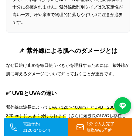
十分に発揮されません。紫外線散乱剤タイプは光安定性が
高い一方、汗や摩擦で物理的に落ちやすい点に注意が必要
です。
📌 紫外線による肌へのダメージとは
なぜ日焼け止めを毎日使うべきかを理解するためには、紫外線が
肌に与えるダメージについて知っておくことが重要です。
✅ UVBとUVAの違い
紫外線は波長によって
UVA（320〜400nm）とUVB（280〜
320nm）に大きく分けられます
（さらに短波長のUVCも存在し
電話予約
1分で入力完了
ますが、オゾン層によってほぼ遮断されるため地表にはほとんど
0120-140-144
簡単Web予約
届きません）。