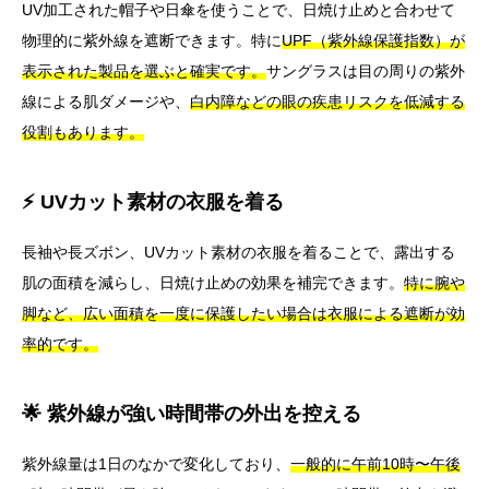
UV加工された帽子や日傘を使うことで、日焼け止めと合わせて
物理的に紫外線を遮断できます。特に
UPF（紫外線保護指数）が
表示された製品を選ぶと確実です。
サングラスは目の周りの紫外
線による肌ダメージや、
白内障などの眼の疾患リスクを低減する
役割もあります。
⚡ UVカット素材の衣服を着る
長袖や長ズボン、UVカット素材の衣服を着ることで、露出する
肌の面積を減らし、日焼け止めの効果を補完できます。
特に腕や
脚など、広い面積を一度に保護したい場合は衣服による遮断が効
率的です。
🌟 紫外線が強い時間帯の外出を控える
紫外線量は1日のなかで変化しており、
一般的に午前10時〜午後