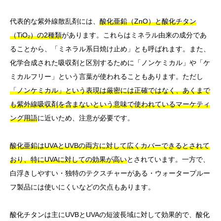
代表的な紫外線散乱剤には、
酸化亜鉛（ZnO）と酸化チタン
（TiO₂）の2種類
があります。これらはミネラル由来の成分であ
ることから、「ミネラル系日焼け止め」とも呼ばれます。また、
化学合成された吸収剤と区別するために「ノンケミカル」や「ケ
ミカルフリー」という言葉が使われることもあります。ただし
「ノンケミカル」という表現は厳密には正確ではなく、あくまで
も紫外線吸収剤を含まないという意味で使われているマーケティ
ング用語
に近いため、注意が必要です。
酸化亜鉛はUVAとUVBの両方に対して広くカバーできるとされて
おり、特にUVAに対しての効果が高い
とされています。一方で、
白浮きしやすい・独特のテクスチャーがある・ウォータープルー
フ製品には使いにくいなどの欠点もあります。
酸化チタンは主にUVBとUVAの短波長域に対して効果的で、酸化