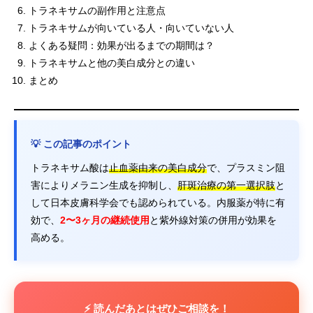
トラネキサムの副作用と注意点
トラネキサムが向いている人・向いていない人
よくある疑問：効果が出るまでの期間は？
トラネキサムと他の美白成分との違い
まとめ
💡 この記事のポイント
トラネキサム酸は
止血薬由来の美白成分
で、プラスミン阻
害によりメラニン生成を抑制し、
肝斑治療の第一選択肢
と
して日本皮膚科学会でも認められている。内服薬が特に有
効で、
2〜3ヶ月の継続使用
と紫外線対策の併用が効果を
高める。
⚡ 読んだあとはぜひご相談を！