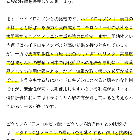
ム酸の特徴を整理してみましょう。
まず、ハイドロキノンとの比較です。
ハイドロキノンは「美白の
王様」とも呼ばれる強力な美白成分で、チロシナーゼの活性を直
接阻害することでメラニン生成を強力に抑制します。
即効性とい
う点ではハイドロキノンがより高い効果を持つとされています
が、一方で
皮膚刺激性や白斑（脱色のしすぎ）のリスク、高濃度
では発がん性の懸念（日本では化粧品への配合が原則禁止、医薬
品としての使用に限られる）など、慎重な取り扱いが必要な成分
です。
トラネキサム酸はハイドロキノンに比べると穏やかな作用
ですが、安全性が高く長期使用しやすいという利点があります。
特に肝斑においてはトラネキサム酸の方が適していると考えられ
ているケースが多いです。
ビタミンC（アスコルビン酸・ビタミンC誘導体）との比較で
は、
ビタミンCはメラニンの還元（色を薄くする）作用と抗酸化