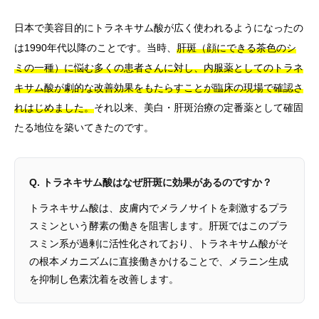
日本で美容目的にトラネキサム酸が広く使われるようになったの
は1990年代以降のことです。当時、
肝斑（顔にできる茶色のシ
ミの一種）に悩む多くの患者さんに対し、内服薬としてのトラネ
キサム酸が劇的な改善効果をもたらすことが臨床の現場で確認さ
れはじめました。
それ以来、美白・肝斑治療の定番薬として確固
たる地位を築いてきたのです。
Q. トラネキサム酸はなぜ肝斑に効果があるのですか？
トラネキサム酸は、皮膚内でメラノサイトを刺激するプラ
スミンという酵素の働きを阻害します。肝斑ではこのプラ
スミン系が過剰に活性化されており、トラネキサム酸がそ
の根本メカニズムに直接働きかけることで、メラニン生成
を抑制し色素沈着を改善します。