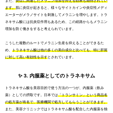
また、
炎症に関連したメラニン増加を抑える効果も期待されてい
ます。
肌に炎症が起きると、様々なサイトカインや炎症性メディ
エーターがメラノサイトを刺激してメラニンを増やします。トラ
ネキサム酸には抗炎症作用もあるため、この経路からもメラニン
増加を防ぐ働きをすると考えられています。
こうした複数のルートでメラニン生産を抑えることができるた
め、
トラネキサム酸は他の多くの美白成分と比べても、特に肝斑
に対して高い有効性を示す
とされています。
✨ 3. 内服薬としてのトラネキサム
トラネキサム酸を美容目的で使う方法の一つが、内服薬（飲み
薬）としての摂取です。日本では
「トランサミン」という商品名
の処方薬が有名で、医療機関で処方してもらうことができます。
また、美容クリニックではトラネキサム酸を配合した内服薬を独