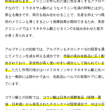
作用を持ちます。
メラニンが作られた後に色を薄くするアプロー
チなので、トラネキサム酸のようなメラニン生成の抑制とは少し
異なる働きです。両方を組み合わせることで、生産を抑えつつ既
存のメラニンも薄くするという相乗効果が期待できるため、美容
クリニックではトラネキサム酸とビタミンCを組み合わせた処方
が多く見られます。
アルブチンとの比較では、アルブチンもチロシナーゼの阻害を通
じてメラニン生成を抑える成分です。
市販の美白化粧品に広く配
合されており、安全性が高く使いやすい成分として知られていま
す。
ただし作用の強さはハイドロキノンやトラネキサム酸と比べ
ると一般的には穏やかであり、化粧品レベルでの長期ケアに適し
ています。
コウジ酸との比較では、
コウジ酸は日本の発酵食品（味噌・醤
油・日本酒）から発見されたチロシナーゼ阻害成分で、やはり日