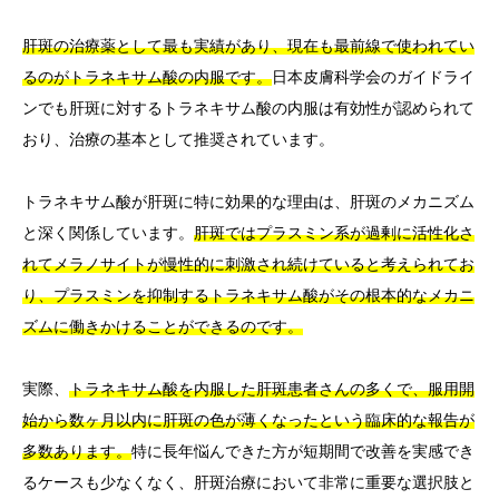
肝斑の治療薬として最も実績があり、現在も最前線で使われてい
るのがトラネキサム酸の内服です。
日本皮膚科学会のガイドライ
ンでも肝斑に対するトラネキサム酸の内服は有効性が認められて
おり、治療の基本として推奨されています。
トラネキサム酸が肝斑に特に効果的な理由は、肝斑のメカニズム
と深く関係しています。
肝斑ではプラスミン系が過剰に活性化さ
れてメラノサイトが慢性的に刺激され続けていると考えられてお
り、プラスミンを抑制するトラネキサム酸がその根本的なメカニ
ズムに働きかけることができるのです。
実際、
トラネキサム酸を内服した肝斑患者さんの多くで、服用開
始から数ヶ月以内に肝斑の色が薄くなったという臨床的な報告が
多数あります。
特に長年悩んできた方が短期間で改善を実感でき
るケースも少なくなく、肝斑治療において非常に重要な選択肢と