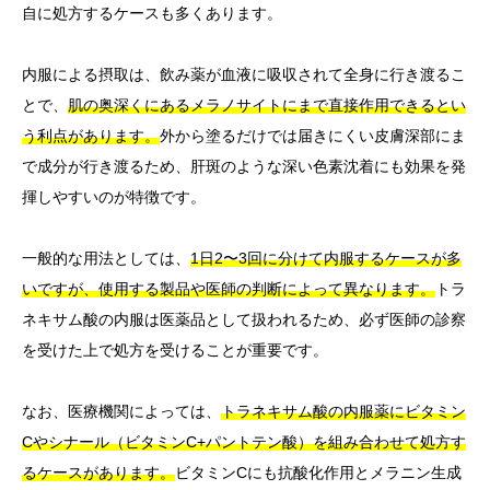
自に処方するケースも多くあります。
内服による摂取は、飲み薬が血液に吸収されて全身に行き渡るこ
とで、
肌の奥深くにあるメラノサイトにまで直接作用できるとい
う利点があります。
外から塗るだけでは届きにくい皮膚深部にま
で成分が行き渡るため、肝斑のような深い色素沈着にも効果を発
揮しやすいのが特徴です。
一般的な用法としては、
1日2〜3回に分けて内服するケースが多
いですが、使用する製品や医師の判断によって異なります。
トラ
ネキサム酸の内服は医薬品として扱われるため、必ず医師の診察
を受けた上で処方を受けることが重要です。
なお、医療機関によっては、
トラネキサム酸の内服薬にビタミン
Cやシナール（ビタミンC+パントテン酸）を組み合わせて処方す
るケースがあります。
ビタミンCにも抗酸化作用とメラニン生成