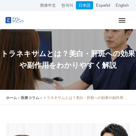
简体中文
한국어
日本語
Español
English
WEB予約
料金表
アクセス
トラネキサムとは？美白・肝斑への効果
クリニック紹介
や副作用をわかりやすく解説
診療内容
院長・医師の紹介
ホーム
»
医療コラム
»
トラネキサムとは？美白・肝斑への効果や副作用をわかりやすく解説
医療コラム
採用情報
その他