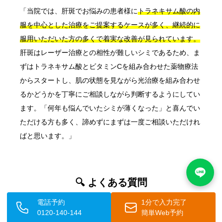
「当院では、肝斑でお悩みの患者様に
トラネキサム酸の内
服を中心とした治療をご提案するケースが多く、継続的に
服用いただいた方の多くで着実な改善が見られています。
肝斑はレーザー治療との相性が難しいシミであるため、ま
ずはトラネキサム酸とビタミンCを組み合わせた薬物療法
からスタートし、肌の状態を見ながら光治療を組み合わせ
るかどうかを丁寧にご相談しながら判断するようにしてい
ます。「何年も悩んでいたシミが薄くなった」と喜んでい
ただける方も多く、諦めずにまずは一度ご相談いただけれ
ばと思います。」
🔍 よくある質問
電話予約
1分で入力完了
トラネキサム酸とはどんな成分ですか？
0120-140-144
簡単Web予約
トラネキサム酸はもともと止血薬として開発されたアミノ酸由来