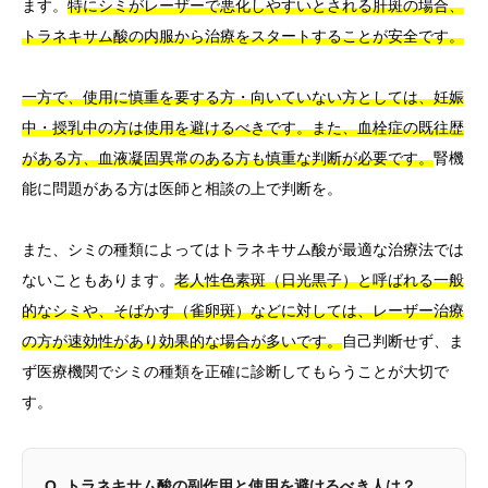
ます。
特にシミがレーザーで悪化しやすいとされる肝斑の場合、
トラネキサム酸の内服から治療をスタートすることが安全です。
一方で、使用に慎重を要する方・向いていない方としては、妊娠
中・授乳中の方は使用を避けるべきです。また、血栓症の既往歴
がある方、血液凝固異常のある方も慎重な判断が必要です。
腎機
能に問題がある方は医師と相談の上で判断を。
また、シミの種類によってはトラネキサム酸が最適な治療法では
ないこともあります。
老人性色素斑（日光黒子）と呼ばれる一般
的なシミや、そばかす（雀卵斑）などに対しては、レーザー治療
の方が速効性があり効果的な場合が多いです。
自己判断せず、ま
ず医療機関でシミの種類を正確に診断してもらうことが大切で
す。
Q. トラネキサム酸の副作用と使用を避けるべき人は？