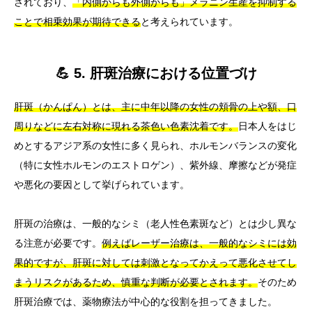
されており、
「内側からも外側からも」メラニン生産を抑制する
ことで相乗効果が期待できる
と考えられています。
💪 5. 肝斑治療における位置づけ
肝斑（かんぱん）とは、主に中年以降の女性の頬骨の上や額、口
周りなどに左右対称に現れる茶色い色素沈着です。
日本人をはじ
めとするアジア系の女性に多く見られ、ホルモンバランスの変化
（特に女性ホルモンのエストロゲン）、紫外線、摩擦などが発症
や悪化の要因として挙げられています。
肝斑の治療は、一般的なシミ（老人性色素斑など）とは少し異な
る注意が必要です。
例えばレーザー治療は、一般的なシミには効
果的ですが、肝斑に対しては刺激となってかえって悪化させてし
まうリスクがあるため、慎重な判断が必要とされます。
そのため
肝斑治療では、薬物療法が中心的な役割を担ってきました。