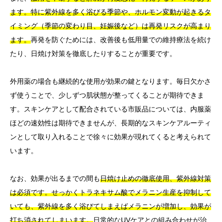
ます。特に紫外線を多く浴びる季節や、ホルモン変動が起きるタ
イミング（季節の変わり目、妊娠後など）は再発リスクが高まり
ます。
再発を防ぐためには、改善後も低用量での維持療法を続け
たり、日焼け対策を徹底したりすることが重要です。
外用薬の場合も継続的な使用が効果の鍵となります。毎日欠かさ
ず使うことで、少しずつ肌状態が整ってくることが期待できま
す。スキンケアとして配合されている市販品については、内服薬
ほどの速効性は期待できませんが、長期的なスキンケアルーティ
ンとして取り入れることで徐々に効果が現れてくると考えられて
います。
なお、効果が出るまでの間も
日焼け止めの徹底使用、紫外線対策
は必須です。せっかくトラネキサム酸でメラニン生産を抑制して
いても、紫外線を多く浴びてしまえばメラニンが増加し、効果が
打ち消されてしまいます。
日常的なUVケアとの組み合わせが治