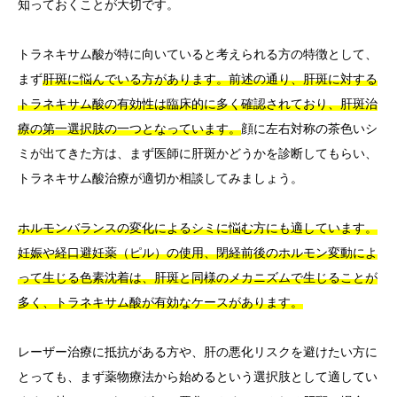
知っておくことが大切です。
トラネキサム酸が特に向いていると考えられる方の特徴として、
まず
肝斑に悩んでいる方があります。前述の通り、肝斑に対する
トラネキサム酸の有効性は臨床的に多く確認されており、肝斑治
療の第一選択肢の一つとなっています。
顔に左右対称の茶色いシ
ミが出てきた方は、まず医師に肝斑かどうかを診断してもらい、
トラネキサム酸治療が適切か相談してみましょう。
ホルモンバランスの変化によるシミに悩む方にも適しています。
妊娠や経口避妊薬（ピル）の使用、閉経前後のホルモン変動によ
って生じる色素沈着は、肝斑と同様のメカニズムで生じることが
多く、トラネキサム酸が有効なケースがあります。
レーザー治療に抵抗がある方や、肝の悪化リスクを避けたい方に
とっても、まず薬物療法から始めるという選択肢として適してい