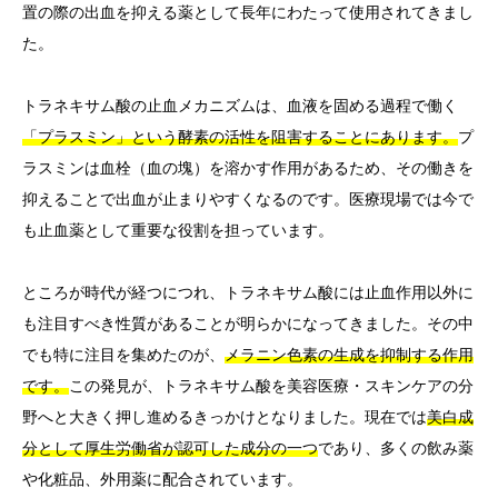
置の際の出血を抑える薬として長年にわたって使用されてきまし
た。
トラネキサム酸の止血メカニズムは、血液を固める過程で働く
「プラスミン」という酵素の活性を阻害することにあります。
プ
ラスミンは血栓（血の塊）を溶かす作用があるため、その働きを
抑えることで出血が止まりやすくなるのです。医療現場では今で
も止血薬として重要な役割を担っています。
ところが時代が経つにつれ、トラネキサム酸には止血作用以外に
も注目すべき性質があることが明らかになってきました。その中
でも特に注目を集めたのが、
メラニン色素の生成を抑制する作用
です。
この発見が、トラネキサム酸を美容医療・スキンケアの分
野へと大きく押し進めるきっかけとなりました。現在では
美白成
分として厚生労働省が認可した成分の一つ
であり、多くの飲み薬
や化粧品、外用薬に配合されています。