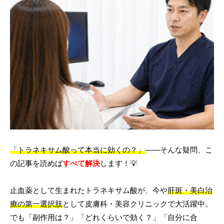
言語
简体中文
한국어
日本語
Español
English
「トラネキサム酸って本当に効くの？」
——そんな疑問、こ
の記事を読めば
すべて解決
します！💡
止血薬として生まれたトラネキサム酸が、今や
肝斑・美白治
療の第一選択肢
として皮膚科・美容クリニックで大活躍中。
でも「副作用は？」「どれくらいで効く？」「自分に合