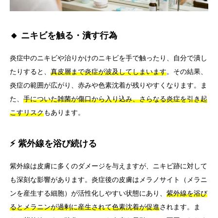
🔸 ニキビを触る・潰す行為
炎症中のニキビや治りかけのニキビを手で触ったり、自分で潰し
たりすると、
真皮層まで炎症が波及してしまいます
。その結果、
炎症の範囲が広がり、赤みや色素沈着が残りやすくなります。ま
た、
手についた雑菌が傷口から入り込み、さらなる炎症を引き起
こすリスク
もあります。
⚡ 紫外線を浴び続ける
紫外線は皮膚に多くのダメージを与えますが、ニキビ跡に対して
も深刻な影響があります。炎症後の皮膚はメラノサイト（メラニ
ンを産生する細胞）が活性化しやすい状態にあり、
紫外線を浴び
るとメラニンが過剰に産生されて色素沈着が促進
されます。ま