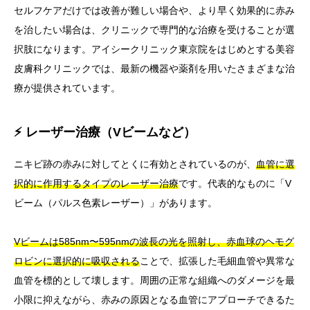
セルフケアだけでは改善が難しい場合や、より早く効果的に赤み
を治したい場合は、クリニックで専門的な治療を受けることが選
択肢になります。アイシークリニック東京院をはじめとする美容
皮膚科クリニックでは、最新の機器や薬剤を用いたさまざまな治
療が提供されています。
⚡ レーザー治療（Vビームなど）
ニキビ跡の赤みに対してとくに有効とされているのが、
血管に選
択的に作用するタイプのレーザー治療
です。代表的なものに「V
ビーム（パルス色素レーザー）」があります。
Vビームは585nm〜595nmの波長の光を照射し、赤血球のヘモグ
ロビンに選択的に吸収される
ことで、拡張した毛細血管や異常な
血管を標的として壊します。周囲の正常な組織へのダメージを最
小限に抑えながら、赤みの原因となる血管にアプローチできるた