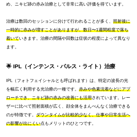
め、ニキビ跡の赤み治療として非常に高い評価を得ています。
治療は数回のセッションに分けて行われることが多く、
照射後に
一時的に赤みが増すことがありますが、数日〜1週間程度で落ち
着いて
いきます。治療の間隔や回数は症状の程度によって異なり
ます。
🌟 IPL（インテンス・パルス・ライト）治療
IPL（フォトフェイシャルとも呼ばれます）は、特定の波長の光
を幅広く利用する光治療の一種です。
赤みや色素沈着などにアプ
ローチでき、ニキビ跡の赤みの改善にも活用
されています。レー
ザーに比べて照射面積が広く、顔全体をまんべんなく治療できる
のが特徴です。
ダウンタイムが比較的少なく、仕事や日常生活へ
の影響が出にくい
点もメリットのひとつです。