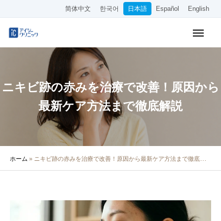
简体中文
한국어
日本語
Español
English
WEB予約
料金表
アクセス
ニキビ跡の赤みを治療で改善！原因から
クリニック紹介
最新ケア方法まで徹底解説
診療内容
院長・医師の紹介
ホーム
»
ニキビ跡の赤みを治療で改善！原因から最新ケア方法まで徹底解説
医療コラム
採用情報
その他