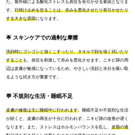
た、紫外線による酸化ストレスも炎症を長引かせる要因となりま
す。
日焼け止めを怠ることは、赤みを悪化させたり長引かせたり
する大きな原因
になります。
🌟 スキンケアでの過剰な摩擦
洗顔時にゴシゴシと強くこすったり、タオルで顔を強く拭いたり
すること
も、炎症を刺激して赤みを悪化させます。ニキビ跡の周
辺は皮膚が敏感になっているため、やさしい洗顔と水分を吸い取
るような拭き方が重要です。
💬 不規則な生活・睡眠不足
皮膚の修復は主に睡眠中に行われます
。睡眠不足や不規則な生活
が続くと、皮膚の再生が十分に行われず、ニキビ跡の改善が遅く
なります。また、ストレスはホルモンバランスを乱し、
皮脂の過