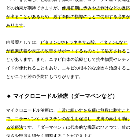
どの効果が期待できますが、
使用初期に赤みや皮剥けなどの反応
が出ることがあるため、必ず医師の指導のもとで使用する必要が
あります
。
内服薬としては、
ビタミンCやトラネキサム酸、ビタミンEなど
が色素沈着や炎症の改善をサポートするものとして処方される
こ
とがあります。また、ニキビ自体の治療として抗生物質やレチノ
イドが使われることもあり、ニキビの根本的な原因を治療するこ
とがニキビ跡の予防にもつながります。
🔸 マイクロニードル治療（ダーマペンなど）
マイクロニードル治療は、
非常に細い針を皮膚に無数に刺すこと
で、コラーゲンやエラスチンの産生を促進し、皮膚の再生を助け
る治療法
です。「ダーマペン」は代表的な機器のひとつで、針の
深さや密度を細かく調整することができます。