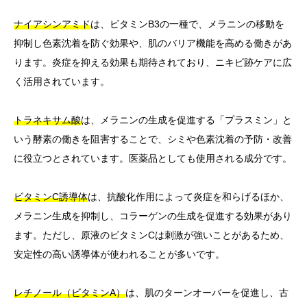
ナイアシンアミド
は、ビタミンB3の一種で、メラニンの移動を
抑制し色素沈着を防ぐ効果や、肌のバリア機能を高める働きがあ
ります。炎症を抑える効果も期待されており、ニキビ跡ケアに広
く活用されています。
トラネキサム酸
は、メラニンの生成を促進する「プラスミン」と
いう酵素の働きを阻害することで、シミや色素沈着の予防・改善
に役立つとされています。医薬品としても使用される成分です。
ビタミンC誘導体
は、抗酸化作用によって炎症を和らげるほか、
メラニン生成を抑制し、コラーゲンの生成を促進する効果があり
ます。ただし、原液のビタミンCは刺激が強いことがあるため、
安定性の高い誘導体が使われることが多いです。
レチノール（ビタミンA）
は、肌のターンオーバーを促進し、古