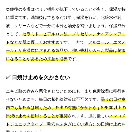
炎症後の皮膚はバリア機能が低下していることが多く、保湿が特
に重要です。洗顔後はできるだけ早く保湿を行い、化粧水や乳
液、クリームなどで十分に水分と油分を補いましょう。保湿成分
として、
セラミド、ヒアルロン酸、グリセリン、ナイアシンアミ
ドなどが肌に優しくおすすめ
です。一方で、
アルコール（エタノ
ール）が高濃度に含まれる製品や、強い香料が入った製品は刺激
になることがあるため注意が必要
です。
✅ 日焼け止めを欠かさない
ニキビ跡の赤みを悪化させないためにも、また色素沈着に移行さ
せないためにも、毎日の紫外線対策は不可欠です。
曇りの日や室
内でも紫外線は届くため、外出の有無にかかわらずSPF30以上の
日焼け止めを使用することが推奨
されます。肌に優しい
ノンコメ
ドジェニックタイプ（毛穴をふさぎにくい処方）の日焼け止め
を