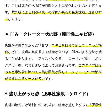
す。これは赤みのある跡が時間とともに変化したものとも言えま
す。
紫外線による刺激や肌への摩擦があると色素沈着が進みやす
く
なります。
🔸 凹み・クレーター状の跡（陥凹性ニキビ跡）
炎症が深部まで及んだ場合や、
ニキビを自分で潰してしまった場
合
などに、皮膚の真皮層まで組織が傷つき、凹みのような跡が残
ることがあります。「アイスピック型」「ローリング型」「ボッ
クスカー型」などと形状によって分類されます。
このタイプは赤
みや色素沈着に比べて自然な回復が難しく、クリニックでの治療
が必要になるケースが多い
です。
⚡ 盛り上がった跡（肥厚性瘢痕・ケロイド）
皮膚の治癒力が過剰に働いた場合、組織が盛り上がって
「肥厚性