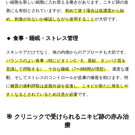
い細胞を新しい細胞に入れ替える働きがあります。ニキビ跡の改
善にも有効とされていますが、
初めて使う場合は低濃度から始
め、刺激が出ないか確認しながら使用すること
が大切です。
🔸 食事・睡眠・ストレス管理
スキンケアだけでなく、体の内側からのアプローチも大切です。
バランスのよい食事（特にビタミンC・E、亜鉛、タンパク質を
意識して摂取する）、十分な睡眠（7〜8時間が理想）
、適度な運
動、そしてストレスのコントロールが皮膚の修復を助けます。特
に
糖質の過剰摂取は皮脂分泌を促進し、ニキビが新たに発生しや
すくなるとされているため注意が必要
です。
🎯 クリニックで受けられるニキビ跡の赤み治
療