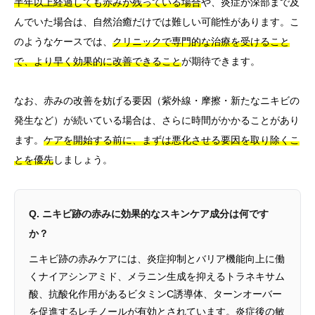
半年以上経過しても赤みが残っている場合
や、炎症が深部まで及
んでいた場合は、自然治癒だけでは難しい可能性があります。こ
のようなケースでは、
クリニックで専門的な治療を受けること
で、より早く効果的に改善できること
が期待できます。
なお、赤みの改善を妨げる要因（紫外線・摩擦・新たなニキビの
発生など）が続いている場合は、さらに時間がかかることがあり
ます。
ケアを開始する前に、まずは悪化させる要因を取り除くこ
とを優先
しましょう。
Q. ニキビ跡の赤みに効果的なスキンケア成分は何です
か？
ニキビ跡の赤みケアには、炎症抑制とバリア機能向上に働
くナイアシンアミド、メラニン生成を抑えるトラネキサム
酸、抗酸化作用があるビタミンC誘導体、ターンオーバー
を促進するレチノールが有効とされています。炎症後の敏