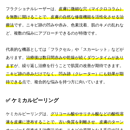
フラクショナルレーザーは、
皮膚に微細な穴（マイクロコラム）
を無数に開けることで、皮膚の自然な修復機能を活性化させる治
療法
です。ニキビ跡の凹みや赤み、色素沈着、肌のキメの乱れな
ど、複数の悩みにアプローチできるのが特徴です。
代表的な機器としては「フラクセル」や「スカーレット」などが
あります。
治療後は数日間赤みや乾燥が続くダウンタイムがあり
ます
が、繰り返し治療を行うことで肌質の改善が期待できます。
ニキビ跡の赤みだけでなく、凹み跡（クレーター）にも効果が期
待できる
点で、複合的な悩みを持つ方に向いています。
✅ ケミカルピーリング
ケミカルピーリングは、
グリコール酸やサリチル酸などの酸性溶
液を皮膚に塗布することで、古い角質を剥離させ、皮膚のターン
オーバーを促進する治療法
です。ニキビの原因となる毛穴の詰ま