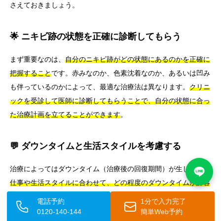
さえておきましょう。
🌟 ニキビ跡の状態を正確に診断してもらう
まず重要なのは、
自分のニキビ跡がどの状態にあるのかを正確に
把握すること
です。赤みなのか、色素沈着なのか、あるいは凹み
も伴っているのかによって、最適な治療法は異なります。
クリニ
ックを受診して医師に診断してもらうことで、自分の状態に合っ
た治療計画を立てることができます
。
💬 ダウンタイムと生活スタイルを考慮する
治療によってはダウンタイム（治療後の回復期間）が生じます。
仕事や生活スタイルに合わせて、どの程度のダウンタイムが許容
できるかを事前に検討しておきましょう
。例えば、人前に出る機
電話予約
1分で入力完了
会が多い仕事の方は、ダウンタイムが少ない治療を選ぶか、連休
0120-140-144
簡単Web予約