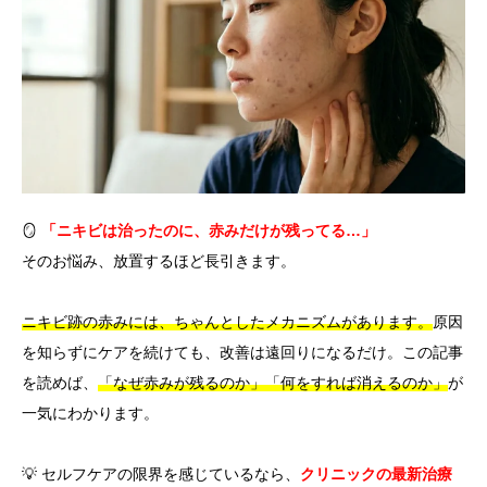
言語
简体中文
한국어
日本語
Español
English
🪞
「ニキビは治ったのに、赤みだけが残ってる…」
そのお悩み、放置するほど長引きます。
ニキビ跡の赤みには、ちゃんとしたメカニズムがあります。
原因
を知らずにケアを続けても、改善は遠回りになるだけ。この記事
を読めば、
「なぜ赤みが残るのか」「何をすれば消えるのか」
が
一気にわかります。
💡 セルフケアの限界を感じているなら、
クリニックの最新治療