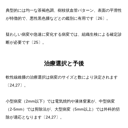
典型的には均一な茶褐色調、樹枝状血管パターン、表面の平滑性
が特徴的で、悪性黒色腫などとの鑑別に有用です〔26〕。
疑わしい病変や急速に変化する病変では、組織生検による確定診
断が必要です〔25〕。
治療選択と予後
軟性線維腫の治療選択は病変のサイズと数により決定されます
〔24,27〕。
小型病変（2mm以下）では電気焼灼や液体窒素が、中型病変
（2-5mm）では剪除法が、大型病変（5mm以上）では外科的切
除が適応となります〔24,27〕。