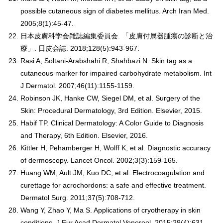
possible cutaneous sign of diabetes mellitus. Arch Iran Med.
2005;8(1):45-47.
日本皮膚科学会雑誌編集委員会. 「皮膚付属器腫瘍の診断と治
療」. 日皮会誌. 2018;128(5):943-967.
Rasi A, Soltani-Arabshahi R, Shahbazi N. Skin tag as a
cutaneous marker for impaired carbohydrate metabolism. Int
J Dermatol. 2007;46(11):1155-1159.
Robinson JK, Hanke CW, Siegel DM, et al. Surgery of the
Skin: Procedural Dermatology, 3rd Edition. Elsevier, 2015.
Habif TP. Clinical Dermatology: A Color Guide to Diagnosis
and Therapy, 6th Edition. Elsevier, 2016.
Kittler H, Pehamberger H, Wolff K, et al. Diagnostic accuracy
of dermoscopy. Lancet Oncol. 2002;3(3):159-165.
Huang WM, Ault JM, Kuo DC, et al. Electrocoagulation and
curettage for acrochordons: a safe and effective treatment.
Dermatol Surg. 2011;37(5):708-712.
Wang Y, Zhao Y, Ma S. Applications of cryotherapy in skin
conditions. J Eur Acad Dermatol Venereol. 2015;29(4):631-