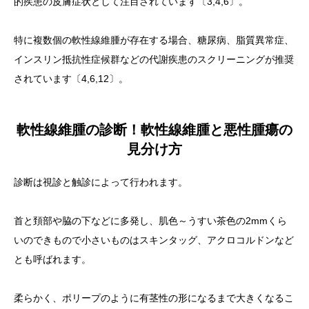
的疾患の皮膚症状として注目されています〔3,4,6〕。
特に複数個の軟性線維腫が存在する場合、糖尿病、脂質異常症、
インスリン抵抗性症候群などの代謝疾患のスクリーニングが推奨
されています〔4,6,12〕。
軟性線維腫の診断！軟性線維腫と悪性腫瘍の
見分け方
診断は視診と触診によって行われます。
首と頚部や脇の下などに多発し、肌色～うすい茶色の2mmくら
いのできもので小さいものはスキンタッグ、アクロコルドンなど
とも呼ばれます。
柔らかく、ポリープのように有茎性の形になるまで大きくなるこ