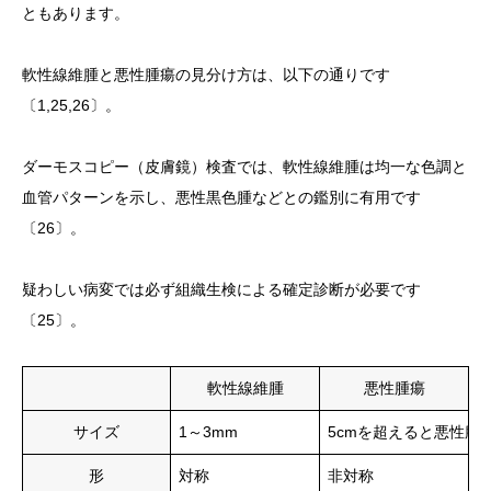
ともあります。
軟性線維腫と悪性腫瘍の見分け方は、以下の通りです
〔1,25,26〕。
ダーモスコピー（皮膚鏡）検査では、軟性線維腫は均一な色調と
血管パターンを示し、悪性黒色腫などとの鑑別に有用です
〔26〕。
疑わしい病変では必ず組織生検による確定診断が必要です
〔25〕。
軟性線維腫
悪性腫瘍
サイズ
1～3mm
5cmを超えると悪性腫
形
対称
非対称