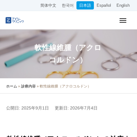
简体中文
한국어
日本語
Español
English
WEB予約
料金表
アクセス
軟性線維腫（アクロ
クリニック紹介
コルドン）
診療内容
ホーム
»
診療内容
»
軟性線維腫（アクロコルドン）
院長・医師の紹介
医療コラム
公開日: 2025年9月1日
更新日: 2026年7月4日
採用情報
その他