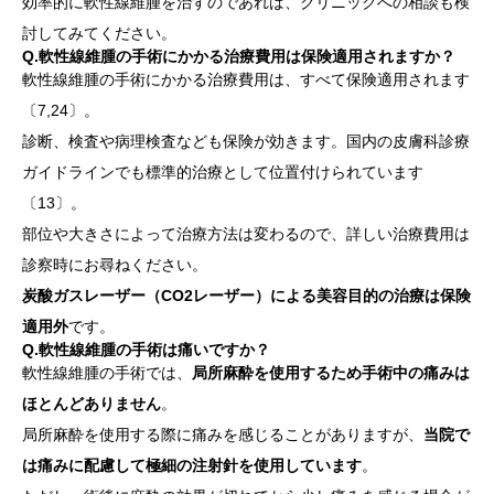
効率的に軟性線維腫を治すのであれば、クリニックへの相談も検
討してみてください。
Q.軟性線維腫の手術にかかる治療費用は保険適用されますか？
軟性線維腫の手術にかかる治療費用は、すべて保険適用されます
〔7,24〕。
診断、検査や病理検査なども保険が効きます。国内の皮膚科診療
ガイドラインでも標準的治療として位置付けられています
〔13〕。
部位や大きさによって治療方法は変わるので、詳しい治療費用は
診察時にお尋ねください。
炭酸ガスレーザー（CO2レーザー）による美容目的の治療は保険
適用外
です。
Q.軟性線維腫の手術は痛いですか？
軟性線維腫の手術では、
局所麻酔を使用するため手術中の痛みは
ほとんどありません
。
局所麻酔を使用する際に痛みを感じることがありますが、
当院で
は痛みに配慮して極細の注射針を使用しています
。