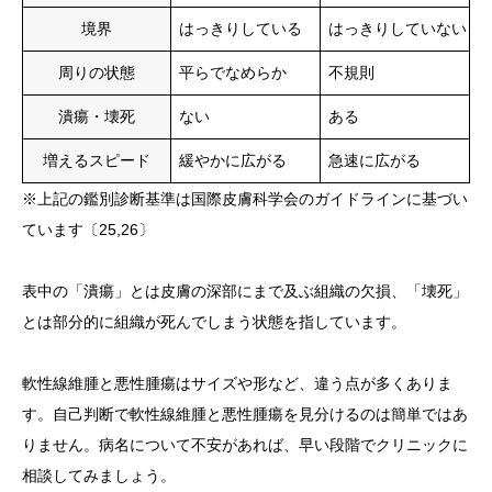
境界
はっきりしている
はっきりしていない
周りの状態
平らでなめらか
不規則
潰瘍・壊死
ない
ある
増えるスピード
緩やかに広がる
急速に広がる
※上記の鑑別診断基準は国際皮膚科学会のガイドラインに基づい
ています〔25,26〕
表中の「潰瘍」とは皮膚の深部にまで及ぶ組織の欠損、「壊死」
とは部分的に組織が死んでしまう状態を指しています。
軟性線維腫と悪性腫瘍はサイズや形など、違う点が多くありま
す。自己判断で軟性線維腫と悪性腫瘍を見分けるのは簡単ではあ
りません。病名について不安があれば、早い段階でクリニックに
相談してみましょう。