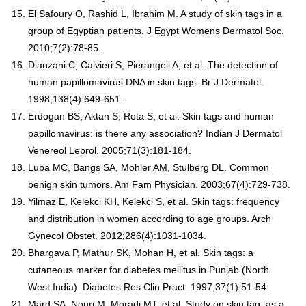
El Safoury O, Rashid L, Ibrahim M. A study of skin tags in a
group of Egyptian patients. J Egypt Womens Dermatol Soc.
2010;7(2):78-85.
Dianzani C, Calvieri S, Pierangeli A, et al. The detection of
human papillomavirus DNA in skin tags. Br J Dermatol.
1998;138(4):649-651.
Erdogan BS, Aktan S, Rota S, et al. Skin tags and human
papillomavirus: is there any association? Indian J Dermatol
Venereol Leprol. 2005;71(3):181-184.
Luba MC, Bangs SA, Mohler AM, Stulberg DL. Common
benign skin tumors. Am Fam Physician. 2003;67(4):729-738.
Yilmaz E, Kelekci KH, Kelekci S, et al. Skin tags: frequency
and distribution in women according to age groups. Arch
Gynecol Obstet. 2012;286(4):1031-1034.
Bhargava P, Mathur SK, Mohan H, et al. Skin tags: a
cutaneous marker for diabetes mellitus in Punjab (North
West India). Diabetes Res Clin Pract. 1997;37(1):51-54.
Mard SA, Nouri M, Moradi MT, et al. Study on skin tag, as a