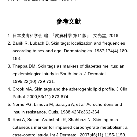
参考文献
日本皮膚科学会 編. 『皮膚科学 第11版』. 文光堂, 2018.
Banik R, Lubach D. Skin tags: localization and frequencies
according to sex and age. Dermatologica. 1987;174(4):180-
183.
Thappa DM. Skin tags as markers of diabetes mellitus: an
epidemiological study in South India. J Dermatol.
1995;22(10):729-731.
Crook MA. Skin tags and the atherogenic lipid profile. J Clin
Pathol. 2000;53(11):873-874.
Norris PG, Limova M, Saraiya A, et al. Acrochordons and
insulin resistance. Cutis. 1988;42(4):362-364.
Rasi A, Soltani-Arabshahi R, Shahbazi N. Skin tag as a
cutaneous marker for impaired carbohydrate metabolism: a
case-control study. Int J Dermatol. 2007;46(11):1155-1159.