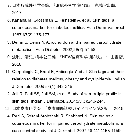
日本形成外科学会編. 『形成外科学 第4版』. 克誠堂出版,
2017.
Kahana M, Grossman E, Feinstein A, et al. Skin tags: a
cutaneous marker for diabetes mellitus. Acta Derm Venereol.
1987;67(2):175-177.
Demir S, Demir Y. Acrochordon and impaired carbohydrate
metabolism. Acta Diabetol. 2002;39(2):57-59.
波利井清紀, 橋本公二編. 『NEW皮膚科学 第3版』. 中山書店,
2018.
Gorpelioglu C, Erdal E, Ardicoglu Y, et al. Skin tags and their
relation to diabetes mellitus, obesity and dyslipidemia. Indian
J Dermatol. 2009;54(4):343-346.
Jali R, Patil SS, Jali SM, et al. Study of serum lipid profile in
skin tags. Indian J Dermatol. 2014;59(3):240-244.
日本皮膚科学会. 「皮膚腫瘍診療ガイドライン第2版」, 2015.
Rasi A, Soltani-Arabshahi R, Shahbazi N. Skin tag as a
cutaneous marker for impaired carbohydrate metabolism: a
case-control study. Int J Dermatol. 2007;46(11):1155-1159.