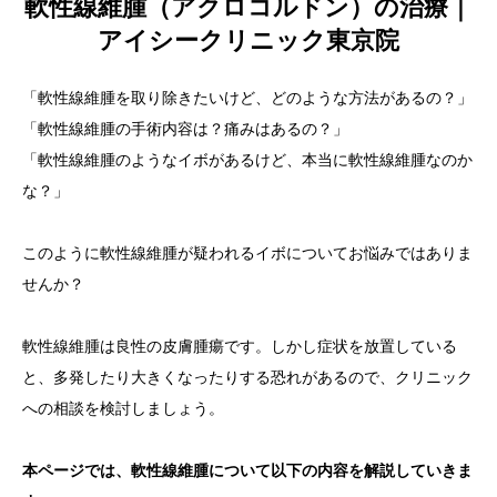
軟性線維腫（アクロコルドン）の治療｜
アイシークリニック東京院
言語
简体中文
한국어
日本語
Español
English
「軟性線維腫を取り除きたいけど、どのような方法があるの？」
「軟性線維腫の手術内容は？痛みはあるの？」
「軟性線維腫のようなイボがあるけど、本当に軟性線維腫なのか
な？」
このように軟性線維腫が疑われるイボについてお悩みではありま
せんか？
軟性線維腫は良性の皮膚腫瘍です。しかし症状を放置している
と、多発したり大きくなったりする恐れがあるので、クリニック
への相談を検討しましょう。
本ページでは、軟性線維腫について以下の内容を解説していきま