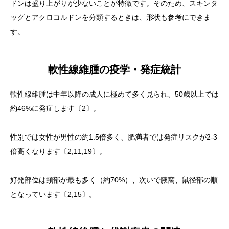
ドンは盛り上がりが少ないことが特徴です。そのため、スキンタ
ッグとアクロコルドンを分類するときは、形状も参考にできま
す。
軟性線維腫の疫学・発症統計
軟性線維腫は中年以降の成人に極めて多く見られ、50歳以上では
約46%に発症します〔2〕。
性別では女性が男性の約1.5倍多く、肥満者では発症リスクが2-3
倍高くなります〔2,11,19〕。
好発部位は頸部が最も多く（約70%）、次いで腋窩、鼠径部の順
となっています〔2,15〕。