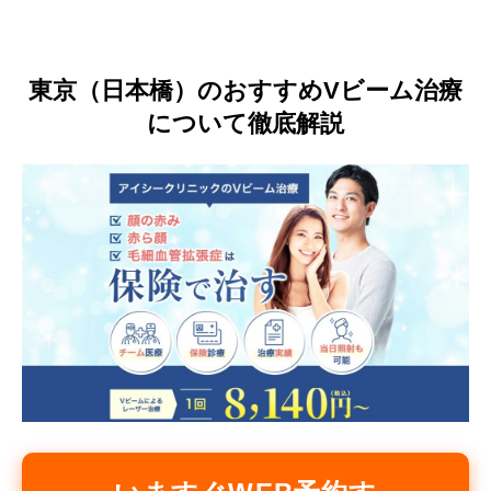
言語
東京（日本橋）のおすすめVビーム治療
简体中文
한국어
日本語
Español
English
について徹底解説