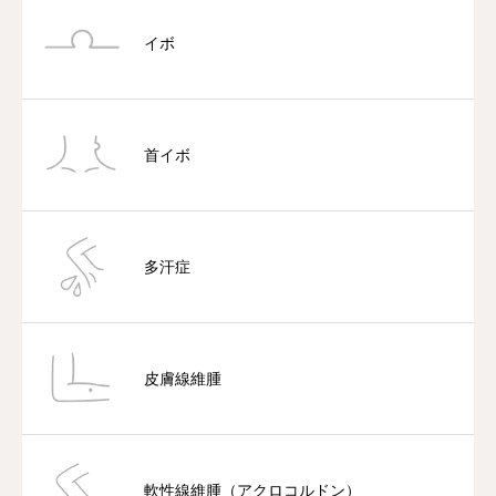
イボ
首イボ
多汗症
皮膚線維腫
軟性線維腫（アクロコルドン）