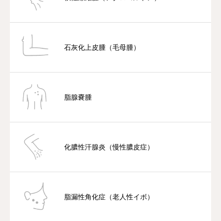
石灰化上皮腫（毛母腫）
脂腺嚢腫
化膿性汗腺炎（慢性膿皮症）
脂漏性角化症（老人性イボ）