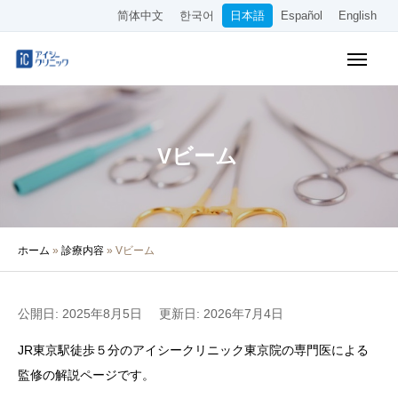
简体中文
한국어
日本語
Español
English
WEB予約
料金表
アクセス
Vビーム
クリニック紹介
診療内容
ホーム
»
診療内容
»
Vビーム
院長・医師の紹介
医療コラム
公開日: 2025年8月5日
更新日: 2026年7月4日
採用情報
JR東京駅徒歩５分のアイシークリニック東京院の専門医による
監修の解説ページです。
その他