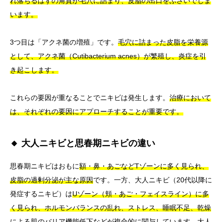
れ落ちるはずの角質が毛穴に詰まり、皮脂の出口をふさいでしま
います。
3つ目は「アクネ菌の増殖」です。
毛穴に詰まった皮脂を栄養源
として、アクネ菌（Cutibacterium acnes）が繁殖し、炎症を引
き起こします。
これらの要因が重なることでニキビは発生します。
治療において
は、それぞれの要因にアプローチすることが重要です。
🔸 大人ニキビと思春期ニキビの違い
思春期ニキビはおもに
額・鼻・あごなどTゾーンに多く見られ、
皮脂の過剰分泌が主な原因
です。一方、大人ニキビ（20代以降に
発症するニキビ）は
Uゾーン（頬・あご・フェイスライン）に多
く見られ、ホルモンバランスの乱れ、ストレス、睡眠不足、乾燥
による肌のバリア機能低下などが複合的に関与
しています。
大人