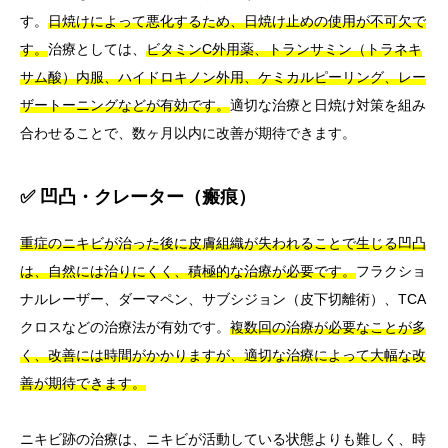
す。
日焼けによって悪化するため、日焼け止めの使用が不可欠で
す。
治療としては、
ビタミンC外用薬、トランサミン（トラネキ
サム酸）内服、ハイドロキノン外用、ケミカルピーリング、レー
ザートーニングなどが有効です。
適切な治療と日焼け対策を組み
合わせることで、数ヶ月以内に改善が期待できます。
✅ 凹凸・クレーター（瘢痕）
重症のニキビが治った後に皮膚組織が失われることで生じる凹凸
は、自然には治りにくく、積極的な治療が必要です。
フラクショ
ナルレーザー、ダーマペン、サブシジョン（皮下切離術）、TCA
クロスなどの治療法が有効です。
複数回の治療が必要なことが多
く、改善には時間がかかりますが、適切な治療によって大幅な改
善が期待できます。
ニキビ跡の治療は、ニキビが活動している状態よりも難しく、時