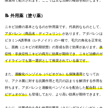
険適用で処方されます。ここでは主な治療の種類を紹介します。
📝 外用薬（塗り薬）
ニキビ治療の基本となるのが外用薬です。代表的なものとして、
アダパレン（商品名：ディフェリン）
があります。アダパレンは
ビタミンA誘導体（レチノイド）の一種で、毛穴の角化を正常化
し、面皰（ニキビの初期状態）の形成を防ぐ効果があります。
炎
症性・非炎症性ニキビの両方に効果が期待でき、ニキビ治療のガ
イドラインでも第一選択として推奨されている薬です。
また、
過酸化ベンゾイル（ベピオゲル）も保険適用
となってお
り、アクネ菌に対する抗菌作用と毛穴の詰まりを解消する作用を
持ちます。アダパレンと過酸化ベンゾイルを配合した
配合剤（エ
ピデュオゲル）
も登場しており、より高い効果が期待できます。
さらに、抗菌成分を含む外用抗菌薬（クリンダマイシンゲル・ナ