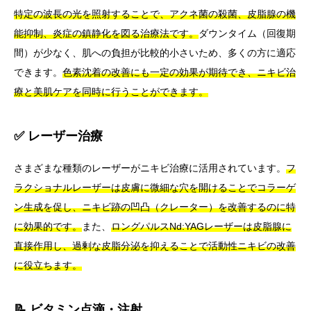
特定の波長の光を照射することで、アクネ菌の殺菌、皮脂腺の機
能抑制、炎症の鎮静化を図る治療法です。
ダウンタイム（回復期
間）が少なく、肌への負担が比較的小さいため、多くの方に適応
できます。
色素沈着の改善にも一定の効果が期待でき、ニキビ治
療と美肌ケアを同時に行うことができます。
✅ レーザー治療
さまざまな種類のレーザーがニキビ治療に活用されています。
フ
ラクショナルレーザーは皮膚に微細な穴を開けることでコラーゲ
ン生成を促し、ニキビ跡の凹凸（クレーター）を改善するのに特
に効果的です。
また、
ロングパルスNd:YAGレーザーは皮脂腺に
直接作用し、過剰な皮脂分泌を抑えることで活動性ニキビの改善
に役立ちます。
📝 ビタミン点滴・注射