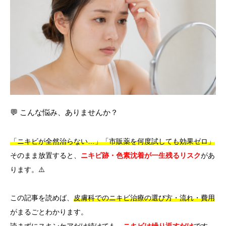
言語
简体中文
한국어
日本語
Español
English
💬 こんな悩み、ありませんか？
「ニキビが全然治らない…」「市販薬を何度試しても効果ゼロ」
そのまま放置すると、
ニキビ跡・色素沈着が一生残るリスク
があ
ります。⚠️
この記事を読めば、
皮膚科でのニキビ治療の選び方・流れ・費用
がまるごとわかります。
読まずにスキンケアだけ続けても、
ニキビは繰り返すだけ
です。