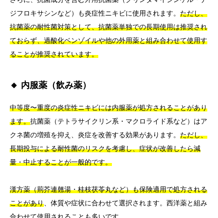
ジフロキサシンなど）も炎症性ニキビに使用されます。
ただし、
抗菌薬の耐性菌対策として、抗菌薬単独での長期使用は推奨され
ておらず、過酸化ベンゾイルや他の外用薬と組み合わせて使用す
ることが推奨されています。
🔸 内服薬（飲み薬）
中等度〜重度の炎症性ニキビには内服薬が処方されることがあり
ます。
抗菌薬（テトラサイクリン系・マクロライド系など）はア
クネ菌の増殖を抑え、炎症を改善する効果があります。
ただし、
長期投与による耐性菌のリスクを考慮し、症状が改善したら減
量・中止することが一般的です。
漢方薬（荊芥連翹湯・桂枝茯苓丸など）も保険適用で処方される
ことがあり
、体質や症状に合わせて選択されます。西洋薬と組み
合わせて使用されることも多いです。