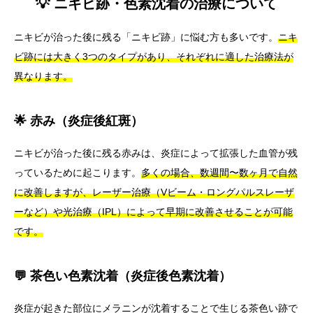
💡 ニキビ跡・色素沈着の治療について
ニキビが治った後に残る「ニキビ跡」に悩む方も多いです。
ニキ
ビ跡には大きく3つのタイプがあり、それぞれに適した治療法が
異なります。
🌟 赤み（炎症後紅斑）
ニキビが治った後に残る赤みは、炎症によって拡張した血管が残
っているために起こります。
多くの場合、数週間〜数ヶ月で自然
に改善しますが、レーザー治療（Vビーム・ロングパルスレーザ
ーなど）や光治療（IPL）によって早期に改善させることが可能
です。
💬 茶色い色素沈着（炎症後色素沈着）
炎症が起きた部位にメラニンが沈着することで生じる茶色い跡で