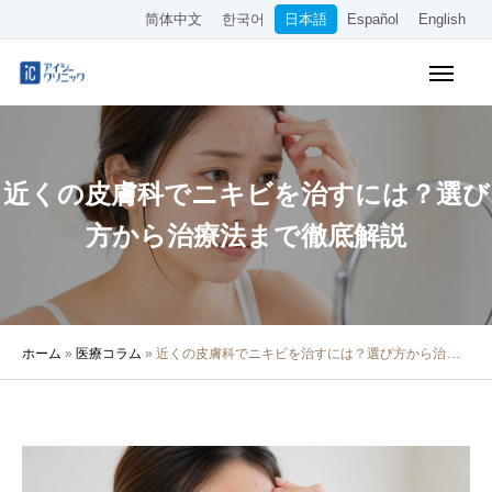
简体中文
한국어
日本語
Español
English
WEB予約
料金表
アクセス
近くの皮膚科でニキビを治すには？選び
クリニック紹介
方から治療法まで徹底解説
診療内容
院長・医師の紹介
ホーム
»
医療コラム
»
近くの皮膚科でニキビを治すには？選び方から治療法まで徹底解説
医療コラム
採用情報
その他