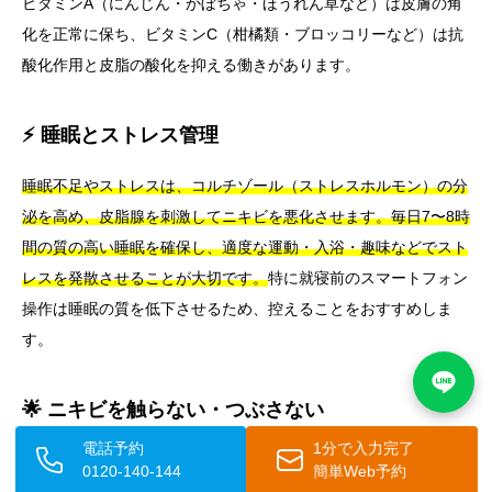
ビタミンA（にんじん・かぼちゃ・ほうれん草など）は皮膚の角
化を正常に保ち、ビタミンC（柑橘類・ブロッコリーなど）は抗
酸化作用と皮脂の酸化を抑える働きがあります。
⚡ 睡眠とストレス管理
睡眠不足やストレスは、コルチゾール（ストレスホルモン）の分
泌を高め、皮脂腺を刺激してニキビを悪化させます。
毎日7〜8時
間の質の高い睡眠を確保し、適度な運動・入浴・趣味などでスト
レスを発散させることが大切です。
特に就寝前のスマートフォン
操作は睡眠の質を低下させるため、控えることをおすすめしま
す。
🌟 ニキビを触らない・つぶさない
電話予約
1分で入力完了
ニキビを手で触ったり、自分でつぶしたりすることは、細菌感染
0120-140-144
簡単Web予約
を広げ、炎症を悪化させ、跡を残す原因となります。
どれほど気