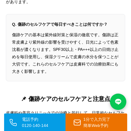
があります。
Q. 傷跡のセルフケアで毎日すべきことは何ですか？
傷跡ケアの基本は紫外線対策と保湿の徹底です。傷跡は正
常皮膚より紫外線の影響を受けやすく、日光によって色素
沈着が濃くなります。SPF30以上・PA+++以上の日焼け止
めを毎日使用し、保湿クリームで皮膚の水分を保つことが
大切です。これらのセルフケアは皮膚科での治療効果にも
大きく影響します。
📌 傷跡ケアのセルフケアと注意点
皮膚科や美容クリニックでの治療と並行して、日常的なセルフケ
電話予約
1分で入力完了
アも傷跡改善において重要な役割を果たします。以下に、傷跡ケ
0120-140-144
簡単Web予約
アにおいて日常的に取り組むべきことと注意点をまとめます。