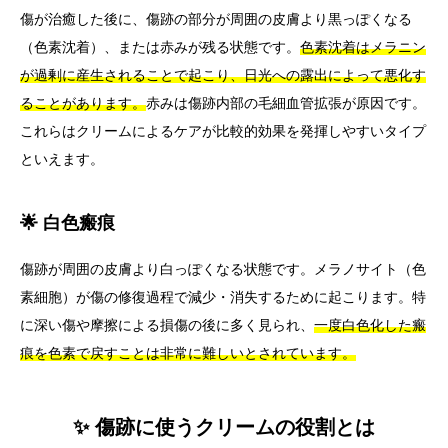
傷が治癒した後に、傷跡の部分が周囲の皮膚より黒っぽくなる
（色素沈着）、または赤みが残る状態です。
色素沈着はメラニン
が過剰に産生されることで起こり、日光への露出によって悪化す
ることがあります。
赤みは傷跡内部の毛細血管拡張が原因です。
これらはクリームによるケアが比較的効果を発揮しやすいタイプ
といえます。
🌟 白色瘢痕
傷跡が周囲の皮膚より白っぽくなる状態です。メラノサイト（色
素細胞）が傷の修復過程で減少・消失するために起こります。特
に深い傷や摩擦による損傷の後に多く見られ、
一度白色化した瘢
痕を色素で戻すことは非常に難しいとされています。
✨ 傷跡に使うクリームの役割とは