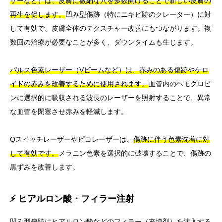
ザーなど）は、皮膚に微細な穴を多数開けることで新しい皮膚の
再生を促します。
凹み型傷跡（特にニキビ跡のクレーター）に対
して有効で、皮膚全体のテクスチャー改善にもつながります。複
数回の治療が必要なことが多く、ダウンタイムも生じます。
パルス色素レーザー（Vビームなど）は、赤みのある傷跡やケロ
イドの赤みを改善するために使用されます。
血管内のヘモグロビ
ンに選択的に吸収される波長のレーザーを照射することで、異常
な血管を閉塞させ赤みを軽減します。
Qスイッチレーザーやピコレーザーは、
傷跡に伴う色素沈着に対
して有効です。
メラニン色素を選択的に破壊することで、傷跡の
黒ずみを改善します。
⚡ ヒアルロン酸・フィラー注射
凹み型傷跡にヒアルロン酸などのフィラー（充填剤）を注入する