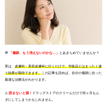
言語
简体中文
한국어
日本語
Español
English
💬
「傷跡、もう消えないのかな…」
とあきらめていませんか？
実は、
皮膚科・美容皮膚科に行くだけで、市販品とはまったく違
う効果が期待できます。
この記事を読めば、自分の傷跡に合った
最適な治療法がわかります。
⚠️
読まないと損！
ドラッグストアのクリームだけで何ヶ月もム
ダにしてしまうかもしれません。