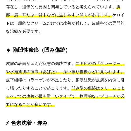
存在し、遺伝的な要因も関与していると考えられています。
胸
部・肩・耳たぶ・背中などに生じやすい傾向があります。
ケロイ
ドは一般的なクリームだけでは改善が難しく、皮膚科での専門的
な治療が必要です。
🔸 陥凹性瘢痕（凹み傷跡）
皮膚の表面が凹んだ状態の傷跡です。
ニキビ跡の「クレーター」
や水疱瘡後の痘痕（あばた）、深い擦り傷後などに見られます。
皮下組織のコラーゲンが不足したり、瘢痕組織が皮膚を内側に引
っ張ったりすることで起こります。
凹み型の傷跡はクリームによ
るケアでの改善が最も難しいタイプで、物理的なアプローチが必
要になることが多いです。
⚡ 色素沈着・赤み