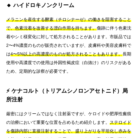
🔸 ハイドロキノンクリーム
メラニンを産生する酵素（チロシナーゼ）の働きを阻害すること
で、色素沈着を改善する漂白作用を持ちます。
傷跡に伴う色素沈
着やシミ様変化に対して処方されることがあります。市販品では
2〜4%濃度のものが販売されていますが、皮膚科や美容皮膚科で
は
4〜5%以上の高濃度のものが処方されることもあります。
長期
使用や高濃度での使用は外因性褐皮症（白抜け）のリスクがある
ため、定期的な診察が必要です。
⚡ ケナコルト（トリアムシノロンアセトニド）局
所注射
厳密にはクリームではなく注射薬ですが、ケロイドや肥厚性瘢痕
の治療において重要な位置を占めるため紹介します。
ステロイド
を傷跡内部に直接注射することで、盛り上がりを平坦化し赤みを