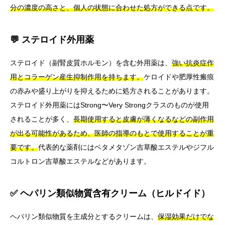
分の濃度の高さと、個人の状態に合わせた処方ができる点です。
💬 ステロイド外用薬
ステロイド（副腎皮質ホルモン）を含む外用薬は、
強い抗炎症作
用とコラーゲン産生抑制作用を持ちます。
ケロイドや肥厚性瘢痕
の赤みや盛り上がりを抑えるために処方されることがあります。
ステロイド外用薬にはStrong〜Very Strongクラスのものが使用
されることが多く、
長期使用すると皮膚が薄くなるなどの副作用
が出る可能性があるため、医師の指導のもとで使用することが重
要です。
代表的な薬剤にはベタメタゾン吉草酸エステルやジフル
コルトロン吉草酸エステルなどがあります。
✅ ヘパリン類似物質含有クリーム（ヒルドイド）
ヘパリン類似物質を主成分とするクリームは、
保湿効果だけでな