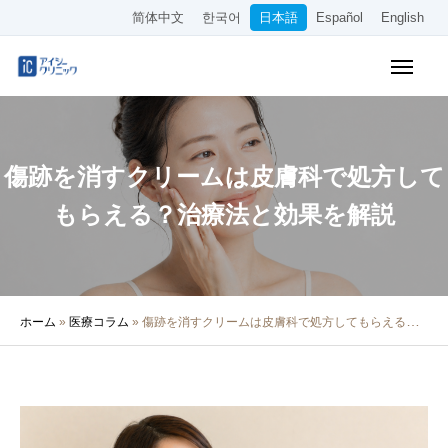
简体中文
한국어
日本語
Español
English
WEB予約
料金表
アクセス
傷跡を消すクリームは皮膚科で処方して
クリニック紹介
もらえる？治療法と効果を解説
診療内容
院長・医師の紹介
ホーム
»
医療コラム
»
傷跡を消すクリームは皮膚科で処方してもらえる？治療法と効果を解説
医療コラム
採用情報
その他