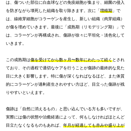
は、傷ついた部位に白血球などの免疫細胞が集まり、細菌の侵入
を防ぎながら壊死した組織を取り除きます。次に「
増殖期
」で
は、線維芽細胞がコラーゲンを産生し、新しい組織（肉芽組織）
が傷を埋めていきます。最後に「成熟期（リモデリング期）」で
は、コラーゲンが再構成され、傷跡が徐々に平坦化・淡色化して
いきます。
この成熟期は
傷を受けてから数ヶ月〜数年にわたって続く
とされ
ており、その過程で適切なケアを行うことが傷跡の最終的な見た
目に大きく影響します。特に傷が深くなればなるほど、また体質
的にコラーゲンが過剰産生されやすい方ほど、目立った傷跡が残
りやすいといえます。
傷跡は「自然に消えるもの」と思い込んでいる方も多いですが、
実際には傷の状態や治癒経過によって、何もしなければほとんど
目立たなくなるものもあれば、
年月が経過しても赤みや盛り上が