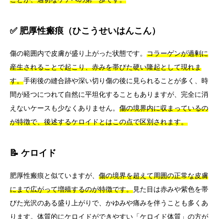
✅ 肥厚性瘢痕（ひこうせいはんこん）
傷の範囲内で皮膚が盛り上がった状態です。
コラーゲンが過剰に
産生されることで起こり、赤みを帯びた硬い隆起として現れま
す。
手術後の縫合跡や深い切り傷の後に見られることが多く、時
間が経つにつれて自然に平坦化することもありますが、完全に消
えないケースも少なくありません。
傷の境界内に収まっているの
が特徴で、後述するケロイドとはこの点で区別されます。
📝 ケロイド
肥厚性瘢痕と似ていますが、
傷の境界を超えて周囲の正常な皮膚
にまで広がって増殖するのが特徴です。
見た目は赤みや紫色を帯
びた光沢のある盛り上がりで、かゆみや痛みを伴うことも多くあ
ります。体質的にケロイドができやすい「ケロイド体質」の方が