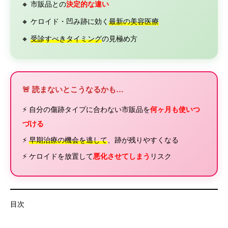
🔸 市販品との
決定的な違い
🔸 ケロイド・凹み跡に効く
最新の美容医療
🔸
受診すべきタイミング
の見極め方
🚨 読まないとこうなるかも…
⚡ 自分の傷跡タイプに合わない市販品を
何ヶ月も使いつ
づける
⚡
早期治療の機会を逃して
、跡が残りやすくなる
⚡ ケロイドを放置して
悪化させてしまう
リスク
目次