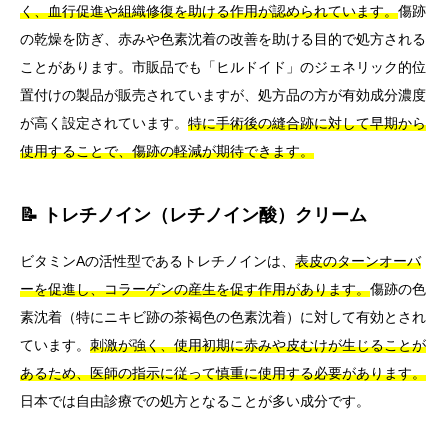
く、血行促進や組織修復を助ける作用が認められています。
傷跡
の乾燥を防ぎ、赤みや色素沈着の改善を助ける目的で処方される
ことがあります。市販品でも「ヒルドイド」のジェネリック的位
置付けの製品が販売されていますが、処方品の方が有効成分濃度
が高く設定されています。
特に手術後の縫合跡に対して早期から
使用することで、傷跡の軽減が期待できます。
📝 トレチノイン（レチノイン酸）クリーム
ビタミンAの活性型であるトレチノインは、
表皮のターンオーバ
ーを促進し、コラーゲンの産生を促す作用があります。
傷跡の色
素沈着（特にニキビ跡の茶褐色の色素沈着）に対して有効とされ
ています。
刺激が強く、使用初期に赤みや皮むけが生じることが
あるため、医師の指示に従って慎重に使用する必要があります。
日本では自由診療での処方となることが多い成分です。