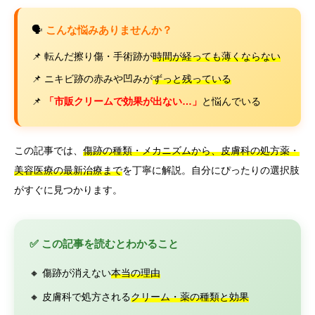
🗣️
こんな悩みありませんか？
📌 転んだ擦り傷・手術跡が
時間が経っても薄くならない
📌 ニキビ跡の赤みや凹みが
ずっと残っている
📌
「市販クリームで効果が出ない…」
と悩んでいる
この記事では、
傷跡の種類・メカニズムから、皮膚科の処方薬・
美容医療の最新治療まで
を丁寧に解説。自分にぴったりの選択肢
がすぐに見つかります。
✅ この記事を読むとわかること
🔸 傷跡が消えない
本当の理由
🔸 皮膚科で処方される
クリーム・薬の種類と効果