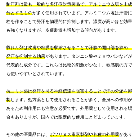
制汗剤は最も一般的な多汗症対策製品で、アルミニウム塩を主成
分とするもの
が多く使用されています。アルミニウム塩は汗管に
栓を作ることで発汗を物理的に抑制します。濃度が高いほど効果
も強くなりますが、皮膚刺激も増加する傾向があります。
収れん剤は皮膚や粘膜を収縮させることで汗腺の開口部を狭め、
発汗を抑制する効果
があります。タンニン酸やミョウバンなどが
代表的な成分です。これらは比較的刺激が少なく、敏感肌の方で
も使いやすいとされています。
抗コリン薬は発汗を司る神経伝達を阻害することで汗の分泌を抑
制
します。処方薬として使用されることが多く、全身への作用が
あるため副作用にも注意が必要です。外用薬として使用される場
合もありますが、国内では限定的な使用にとどまっています。
その他の医薬品には、
ボツリヌス毒素製剤や各種の外用薬
があり