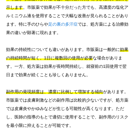
示します
。市販薬で効果が不十分だった方でも、高濃度の塩化ア
ルミニウム液を使用することで大幅な改善が見られることがあり
ます。特に手のひらや
足の裏の多汗症
では、処方薬による治療効
果の違いが顕著に現れます。
効果の持続性についても違いがあります。市販薬は一般的に
効果
の持続時間が短く、1日に複数回の使用が必要
な場合がありま
す。一方、処方薬は効果が長時間持続し、就寝前の1回使用で翌
日まで効果が続くことも珍しくありません。
副作用の発現頻度は、濃度に比例して増加する傾向
があります。
市販薬では皮膚刺激などの副作用は比較的少ないですが、処方薬
では皮膚炎やかゆみなどが生じる可能性が高くなります。ただ
し、医師の指導のもとで適切に使用することで、副作用のリスク
を最小限に抑えることが可能です。