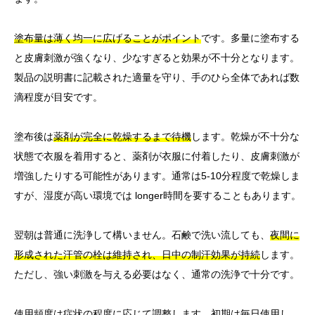
塗布量は薄く均一に広げることがポイント
です。多量に塗布する
と皮膚刺激が強くなり、少なすぎると効果が不十分となります。
製品の説明書に記載された適量を守り、手のひら全体であれば数
滴程度が目安です。
塗布後は
薬剤が完全に乾燥するまで待機
します。乾燥が不十分な
状態で衣服を着用すると、薬剤が衣服に付着したり、皮膚刺激が
増強したりする可能性があります。通常は5-10分程度で乾燥しま
すが、湿度が高い環境では longer時間を要することもあります。
翌朝は普通に洗浄して構いません。石鹸で洗い流しても、
夜間に
形成された汗管の栓は維持され、日中の制汗効果が持続
します。
ただし、強い刺激を与える必要はなく、通常の洗浄で十分です。
使用頻度は症状の程度に応じて調整します。
初期は毎日使用し、