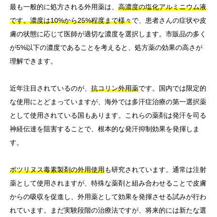
最も一般的に処方される外用薬は、
高濃度の塩化アルミニウム液
です。濃度は10%から25%程度まで様々
で、患者さんの症状や皮
膚の状態に応じて医師が適切な濃度を選択します。市販品の多く
が5%以下の濃度であることを考えると、処方薬の効果の高さが
理解できます。
近年注目されているのが、
抗コリン外用薬
です。国内では限定的
な使用にとどまっていますが、海外では多汗症治療の第一選択薬
として使用されている国もあります。これらの薬剤は発汗を司る
神経伝達を阻害することで、根本的な発汗抑制効果を発揮しま
す。
ボツリヌス毒素製剤の外用使用
も研究されています。通常は注射
薬として使用されますが、特殊な薬剤と組み合わせることで皮膚
からの吸収を促進し、外用薬として効果を発揮させる試みが行わ
れています。まだ実験段階の治療法ですが、将来的には新たな選