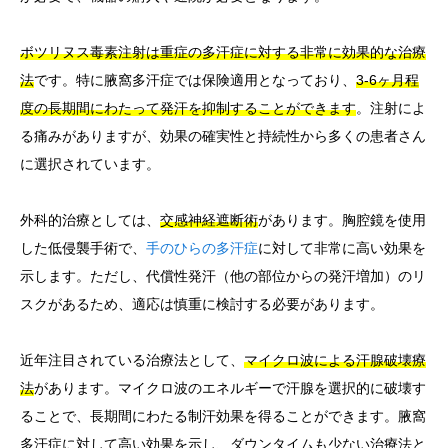
ボツリヌス毒素注射は重症の多汗症に対する非常に効果的な治療
法
です。特に腋窩多汗症では保険適用となっており、
3-6ヶ月程
度の長期間にわたって発汗を抑制することができます
。注射によ
る痛みがありますが、効果の確実性と持続性から多くの患者さん
に選択されています。
外科的治療としては、
交感神経遮断術
があります。胸腔鏡を使用
した低侵襲手術で、
手のひらの多汗症
に対して非常に高い効果を
示します。ただし、代償性発汗（他の部位からの発汗増加）のリ
スクがあるため、適応は慎重に検討する必要があります。
近年注目されている治療法として、
マイクロ波による汗腺破壊療
法
があります。マイクロ波のエネルギーで汗腺を選択的に破壊す
ることで、長期間にわたる制汗効果を得ることができます。腋窩
多汗症に対して高い効果を示し、ダウンタイムも少ない治療法と