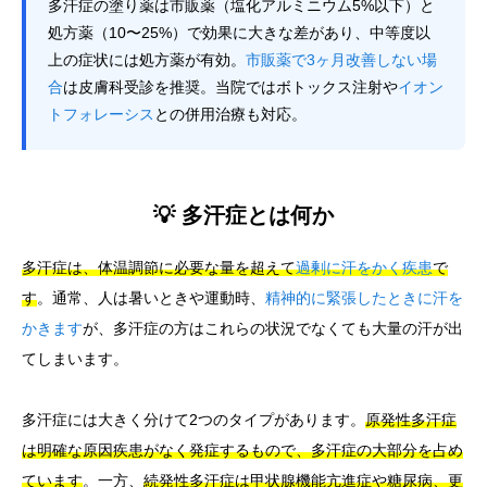
多汗症の塗り薬は市販薬（塩化アルミニウム5%以下）と
処方薬（10〜25%）で効果に大きな差があり、中等度以
上の症状には処方薬が有効。
市販薬で3ヶ月改善しない場
合
は皮膚科受診を推奨。当院ではボトックス注射や
イオン
トフォレーシス
との併用治療も対応。
💡 多汗症とは何か
多汗症は、体温調節に必要な量を超えて
過剰に汗をかく疾患
で
す
。通常、人は暑いときや運動時、
精神的に緊張したときに汗を
かきます
が、多汗症の方はこれらの状況でなくても大量の汗が出
てしまいます。
多汗症には大きく分けて2つのタイプがあります。
原発性多汗症
は明確な原因疾患がなく発症するもので、多汗症の大部分を占め
ています
。一方、
続発性多汗症は甲状腺機能亢進症や糖尿病、更