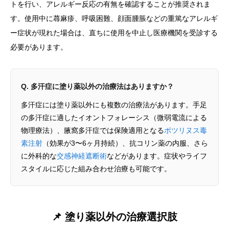
トを行い、アレルギー反応の有無を確認することが推奨されま
す。使用中に蕁麻疹、呼吸困難、顔面腫脹などの重篤なアレルギ
ー症状が現れた場合は、直ちに使用を中止し医療機関を受診する
必要があります。
Q. 多汗症に塗り薬以外の治療法はありますか？
多汗症には塗り薬以外にも複数の治療法があります。手足
の多汗症に適したイオントフォレーシス（微弱電流による
物理療法）、腋窩多汗症では保険適用となる
ボツリヌス毒
素注射
（効果が3〜6ヶ月持続）、抗コリン薬の内服、さら
に外科的な
交感神経遮断術
などがあります。症状やライフ
スタイルに応じた組み合わせ治療も可能です。
📌 塗り薬以外の治療選択肢