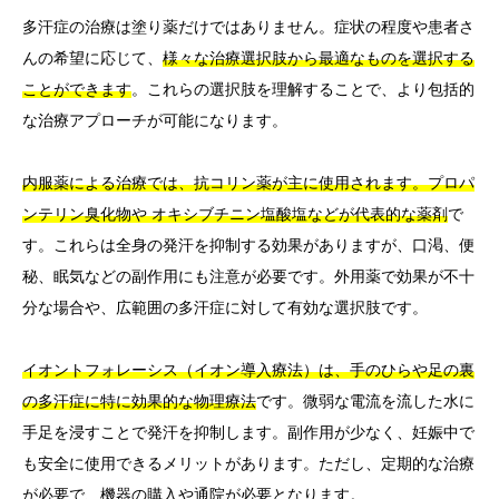
多汗症の治療は塗り薬だけではありません。症状の程度や患者さ
んの希望に応じて、
様々な治療選択肢から最適なものを選択する
ことができます
。これらの選択肢を理解することで、より包括的
な治療アプローチが可能になります。
内服薬による治療では、抗コリン薬が主に使用されます。プロパ
ンテリン臭化物や オキシブチニン塩酸塩などが代表的な薬剤
で
す。これらは全身の発汗を抑制する効果がありますが、口渇、便
秘、眠気などの副作用にも注意が必要です。外用薬で効果が不十
分な場合や、広範囲の多汗症に対して有効な選択肢です。
イオントフォレーシス（イオン導入療法）は、手のひらや足の裏
の多汗症に特に効果的な物理療法
です。微弱な電流を流した水に
手足を浸すことで発汗を抑制します。副作用が少なく、妊娠中で
も安全に使用できるメリットがあります。ただし、定期的な治療
が必要で、機器の購入や通院が必要となります。