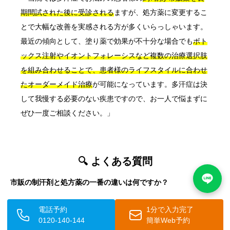
期間試された後に受診される
ますが、処方薬に変更するこ
とで大幅な改善を実感される方が多くいらっしゃいます。
最近の傾向として、塗り薬で効果が不十分な場合でも
ボト
ックス注射やイオントフォレーシスなど複数の治療選択肢
を組み合わせることで、患者様のライフスタイルに合わせ
たオーダーメイド治療
が可能になっています。多汗症は決
して我慢する必要のない疾患ですので、お一人で悩まずに
ぜひ一度ご相談ください。」
🔍 よくある質問
市販の制汗剤と処方薬の一番の違いは何ですか？
最大の違いは
有効成分の濃度
です。市販品の塩化アルミニウム濃
電話予約
1分で入力完了
0120-140-144
簡単Web予約
度は通常5%以下ですが、
処方薬では10-25%の高濃度製剤
が使用