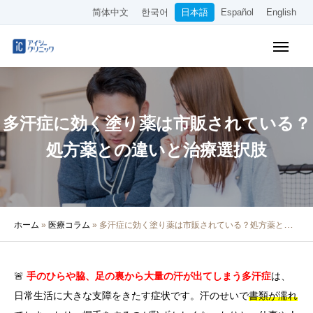
简体中文
한국어
日本語
Español
English
WEB予約
料金表
アクセス
多汗症に効く塗り薬は市販されている？
クリニック紹介
処方薬との違いと治療選択肢
診療内容
院長・医師の紹介
ホーム
»
医療コラム
»
多汗症に効く塗り薬は市販されている？処方薬との違いと治療選択肢
医療コラム
採用情報
🚨
手のひらや脇、足の裏から大量の汗が出てしまう多汗症
は、
日常生活に大きな支障をきたす症状です。汗のせいで
書類が濡れ
その他