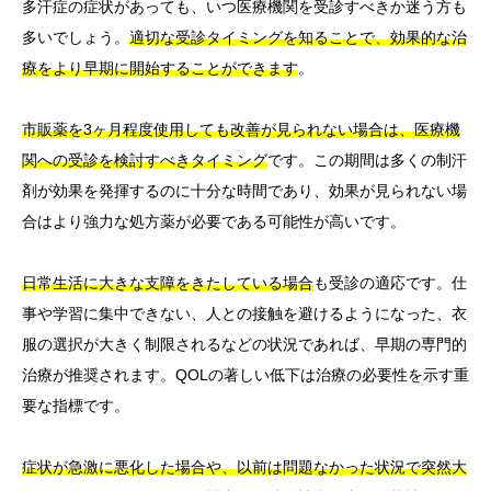
多汗症の症状があっても、いつ医療機関を受診すべきか迷う方も
多いでしょう。
適切な受診タイミングを知ることで、効果的な治
療をより早期に開始することができます
。
市販薬を3ヶ月程度使用しても改善が見られない場合は、医療機
関への受診を検討すべきタイミング
です。この期間は多くの制汗
剤が効果を発揮するのに十分な時間であり、効果が見られない場
合はより強力な処方薬が必要である可能性が高いです。
日常生活に大きな支障をきたしている場合
も受診の適応です。仕
事や学習に集中できない、人との接触を避けるようになった、衣
服の選択が大きく制限されるなどの状況であれば、早期の専門的
治療が推奨されます。QOLの著しい低下は治療の必要性を示す重
要な指標です。
症状が急激に悪化した場合や、以前は問題なかった状況で突然大