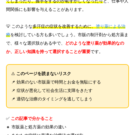
てしまったり、握手をするのが恥ずかしくなったり
と、仕事や人
間関係にも影響を与えることがあります。
言語
简体中文
한국어
日本語
Español
English
💡 このような
多汗症の症状を改善するために、
塗り薬による治
療
を検討している方も多いでしょう。市販の制汗剤から処方薬ま
で、様々な選択肢がある中で、
どのような塗り薬が効果的なの
か、正しい知識を持って選択することが重要
です。
⚠️
このページを読まないリスク
📌 効果のない市販薬で時間とお金を無駄にする
📌 症状が悪化して社会生活に支障をきたす
📌 適切な治療のタイミングを逃してしまう
✅
この記事で分かること
🔸 市販薬と処方薬の効果の違い