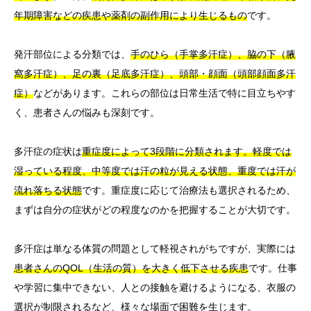
年期障害などの疾患や薬剤の副作用により生じるもの
です。
発汗部位による分類では、
手のひら（手掌多汗症）、脇の下（腋
窩多汗症）、足の裏（足底多汗症）、頭部・顔面（頭部顔面多汗
症）
などがあります。これらの部位は日常生活で特に目立ちやす
く、患者さんの悩みも深刻です。
多汗症の症状は
重症度によって3段階に分類されます。軽度では
湿っている程度、中等度では汗の粒が見える状態、重度では汗が
流れ落ちる状態
です。重症度に応じて治療法も選択されるため、
まずは自分の症状がどの程度なのかを把握することが大切です。
多汗症は単なる体質の問題として軽視されがちですが、実際には
患者さんのQOL（生活の質）を大きく低下させる疾患
です。仕事
や学習に集中できない、人との接触を避けるようになる、衣服の
選択が制限されるなど、様々な場面で困難を生じます。