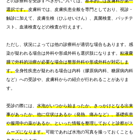
どの診療科を受診すべきかについては、
基本的には皮膚科が第一
選択です。
皮膚科では、皮膚疾患全般を専門としており、視診・
触診に加えて、皮膚生検（ひふせいけん）、真菌検査、パッチテ
スト、血液検査などの検査が行えます。
ただし、状況によっては他の診療科が適切な場合もあります。感
染が疑われる場合は外科や形成外科も選択肢になります。
粘液嚢
腫で外科的治療が必要な場合は整形外科や形成外科が対応しま
す。
全身性疾患が疑われる場合は内科（膠原病内科、糖尿病内科
など）への受診や、皮膚科からの紹介が行われることがありま
す。
受診の際には、
水泡がいつから始まったか、きっかけとなる出来
事があったか、他に症状はあるか（発熱、痛みなど）、基礎疾患
や服用中の薬があるか、といった情報を整理しておくと診察がス
ムーズになります。
可能であれば水泡の写真を撮っておくことも