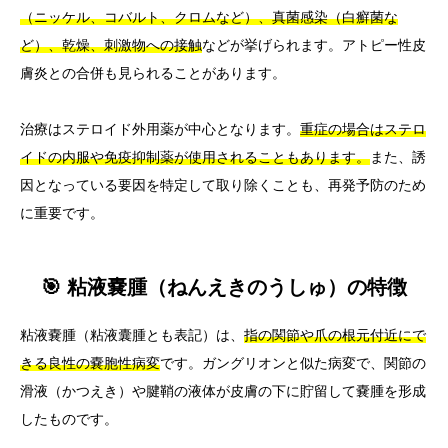
（ニッケル、コバルト、クロムなど）、真菌感染（白癬菌な
ど）、乾燥、刺激物への接触
などが挙げられます。アトピー性皮
膚炎との合併も見られることがあります。
治療はステロイド外用薬が中心となります。
重症の場合はステロ
イドの内服や免疫抑制薬が使用されることもあります。
また、誘
因となっている要因を特定して取り除くことも、再発予防のため
に重要です。
🎯 粘液嚢腫（ねんえきのうしゅ）の特徴
粘液嚢腫（粘液囊腫とも表記）は、
指の関節や爪の根元付近にで
きる良性の嚢胞性病変
です。ガングリオンと似た病変で、関節の
滑液（かつえき）や腱鞘の液体が皮膚の下に貯留して嚢腫を形成
したものです。