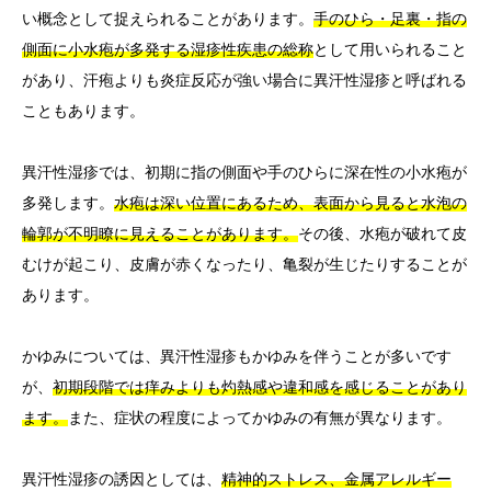
い概念として捉えられることがあります。
手のひら・足裏・指の
側面に小水疱が多発する湿疹性疾患の総称
として用いられること
があり、汗疱よりも炎症反応が強い場合に異汗性湿疹と呼ばれる
こともあります。
異汗性湿疹では、初期に指の側面や手のひらに深在性の小水疱が
多発します。
水疱は深い位置にあるため、表面から見ると水泡の
輪郭が不明瞭に見えることがあります。
その後、水疱が破れて皮
むけが起こり、皮膚が赤くなったり、亀裂が生じたりすることが
あります。
かゆみについては、異汗性湿疹もかゆみを伴うことが多いです
が、
初期段階では痒みよりも灼熱感や違和感を感じることがあり
ます。
また、症状の程度によってかゆみの有無が異なります。
異汗性湿疹の誘因としては、
精神的ストレス、金属アレルギー