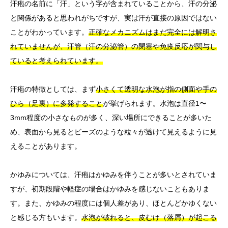
汗疱の名前に「汗」という字が含まれていることから、汗の分泌
と関係があると思われがちですが、実は汗が直接の原因ではない
ことがわかっています。
正確なメカニズムはまだ完全には解明さ
れていませんが、汗管（汗の分泌管）の閉塞や免疫反応が関与し
ていると考えられています。
汗疱の特徴としては、まず
小さくて透明な水泡が指の側面や手の
ひら（足裏）に多発すること
が挙げられます。水泡は直径1〜
3mm程度の小さなものが多く、深い場所にできることが多いた
め、表面から見るとビーズのような粒々が透けて見えるように見
えることがあります。
かゆみについては、汗疱はかゆみを伴うことが多いとされていま
すが、初期段階や軽症の場合はかゆみを感じないこともありま
す。また、かゆみの程度には個人差があり、ほとんどかゆくない
と感じる方もいます。
水泡が破れると、皮むけ（落屑）が起こる