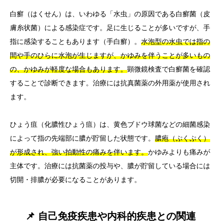
白癬（はくせん）は、いわゆる「水虫」の原因である白癬菌（皮
膚糸状菌）による感染症です。足に生じることが多いですが、手
指に感染することもあります（手白癬）。
水泡型の水虫では指の
間や手のひらに水泡が生じますが、かゆみを伴うことが多いもの
の、かゆみが軽度な場合もあります。
顕微鏡検査で白癬菌を確認
することで診断できます。治療には抗真菌薬の外用薬が使用され
ます。
ひょう疽（化膿性ひょう疽）は、黄色ブドウ球菌などの細菌感染
によって指の先端部に膿が貯留した状態です。
膿疱（ぷくぷく）
が形成され、強い拍動性の痛みを伴います。
かゆみよりも痛みが
主体です。治療には抗菌薬の投与や、膿が貯留している場合には
切開・排膿が必要になることがあります。
📌 自己免疫疾患や内科的疾患との関連