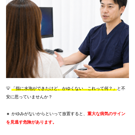
言語
简体中文
한국어
日本語
Español
English
💡
「指に水泡ができたけど、かゆくない…これって何？」
と不
安に思っていませんか？
🔸 かゆみがないからといって放置すると、
重大な病気のサイン
を見逃す危険があります。