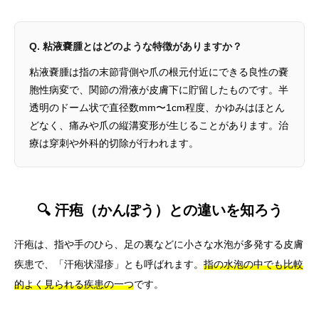
Q. 粘液嚢腫とはどのような特徴がありますか？
粘液嚢腫は指の末節背側や爪の根元付近にできる良性の嚢
胞性病変で、関節の滑液が皮膚下に貯留したものです。半
透明のドーム状で直径数mm〜1cm程度、かゆみはほとん
どなく、痛みや爪の縦溝変形が生じることがあります。治
療は穿刺や外科的切除が行われます。
🔍 汗疱（かんぽう）との違いを知ろう
汗疱は、指や手のひら、足の裏などに小さな水泡が多発する皮膚
疾患で、「汗疱状湿疹」とも呼ばれます。
指の水泡の中でも比較
的よく見られる疾患の一つ
です。