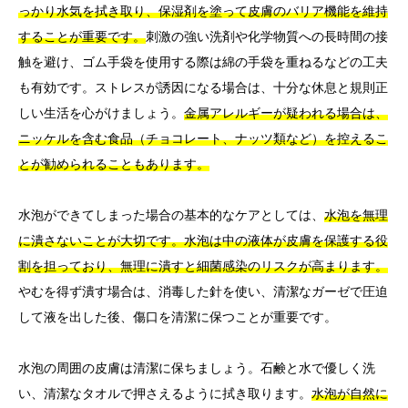
っかり水気を拭き取り、保湿剤を塗って皮膚のバリア機能を維持
することが重要です。
刺激の強い洗剤や化学物質への長時間の接
触を避け、ゴム手袋を使用する際は綿の手袋を重ねるなどの工夫
も有効です。ストレスが誘因になる場合は、十分な休息と規則正
しい生活を心がけましょう。
金属アレルギーが疑われる場合は、
ニッケルを含む食品（チョコレート、ナッツ類など）を控えるこ
とが勧められることもあります。
水泡ができてしまった場合の基本的なケアとしては、
水泡を無理
に潰さないことが大切です。水泡は中の液体が皮膚を保護する役
割を担っており、無理に潰すと細菌感染のリスクが高まります。
やむを得ず潰す場合は、消毒した針を使い、清潔なガーゼで圧迫
して液を出した後、傷口を清潔に保つことが重要です。
水泡の周囲の皮膚は清潔に保ちましょう。石鹸と水で優しく洗
い、清潔なタオルで押さえるように拭き取ります。
水泡が自然に