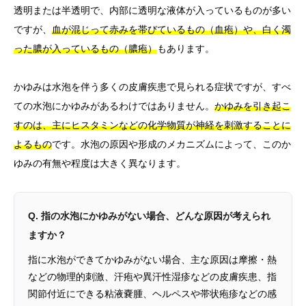
透明または半透明で、内部に透明な液体が入っているものが多い
ですが、
血が混じって赤みを帯びているもの（血疱）や、白く濁
った膿が入っているもの（膿疱）
もあります。
かゆみは水泡を伴う多くの皮膚疾患で見られる症状ですが、すべ
ての水泡にかゆみがあるわけではありません。
かゆみを引き起こ
すのは、主にヒスタミンなどの化学物質が神経を刺激することに
よるもの
です。水泡の原因や形成のメカニズムによって、このか
ゆみの有無や程度は大きく異なります。
Q. 指の水泡にかゆみがない場合、どんな原因が考えられ
ますか？
指に水泡ができてかゆみがない場合、主な原因は摩擦・熱
などの物理的刺激、汗疱や異汗性湿疹などの皮膚疾患、指
関節付近にできる粘液嚢腫、ヘルペスや帯状疱疹などの感