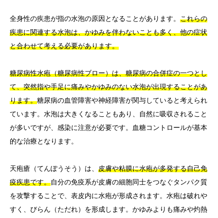
全身性の疾患が指の水泡の原因となることがあります。
これらの
疾患に関連する水泡は、かゆみを伴わないことも多く、他の症状
と合わせて考える必要があります。
糖尿病性水疱（糖尿病性ブロー）は、糖尿病の合併症の一つとし
て、突然指や手足に痛みやかゆみのない水泡が出現することがあ
ります。
糖尿病の血管障害や神経障害が関与していると考えられ
ています。水泡は大きくなることもあり、自然に吸収されること
が多いですが、感染に注意が必要です。血糖コントロールが基本
的な治療となります。
天疱瘡（てんぽうそう）は、
皮膚や粘膜に水疱が多発する自己免
疫疾患です。
自分の免疫系が皮膚の細胞同士をつなぐタンパク質
を攻撃することで、表皮内に水疱が形成されます。水疱は破れや
すく、びらん（ただれ）を形成します。かゆみよりも痛みや灼熱