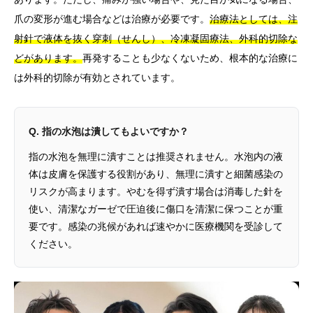
爪の変形が進む場合などは治療が必要です。
治療法としては、注
射針で液体を抜く穿刺（せんし）、冷凍凝固療法、外科的切除な
どがあります。
再発することも少なくないため、根本的な治療に
は外科的切除が有効とされています。
Q. 指の水泡は潰してもよいですか？
指の水泡を無理に潰すことは推奨されません。水泡内の液
体は皮膚を保護する役割があり、無理に潰すと細菌感染の
リスクが高まります。やむを得ず潰す場合は消毒した針を
使い、清潔なガーゼで圧迫後に傷口を清潔に保つことが重
要です。感染の兆候があれば速やかに医療機関を受診して
ください。