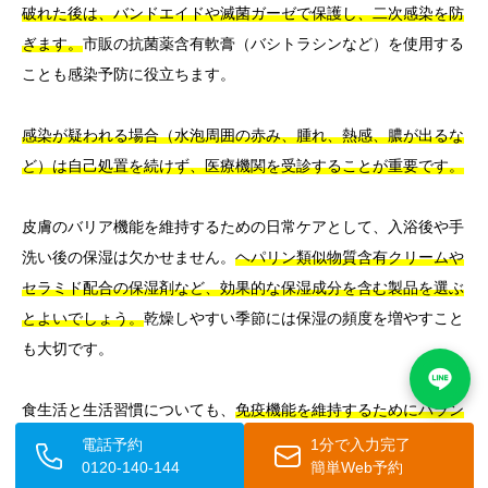
破れた後は、バンドエイドや滅菌ガーゼで保護し、二次感染を防
ぎます。
市販の抗菌薬含有軟膏（バシトラシンなど）を使用する
ことも感染予防に役立ちます。
感染が疑われる場合（水泡周囲の赤み、腫れ、熱感、膿が出るな
ど）は自己処置を続けず、医療機関を受診することが重要です。
皮膚のバリア機能を維持するための日常ケアとして、入浴後や手
洗い後の保湿は欠かせません。
ヘパリン類似物質含有クリームや
セラミド配合の保湿剤など、効果的な保湿成分を含む製品を選ぶ
とよいでしょう。
乾燥しやすい季節には保湿の頻度を増やすこと
も大切です。
食生活と生活習慣についても、
免疫機能を維持するためにバラン
スの取れた食事、十分な睡眠、適度な運動が重要です。
喫煙は皮
電話予約
1分で入力完了
0120-140-144
簡単Web予約
膚の血流を低下させ、皮膚の健康に悪影響を及ぼすため、禁煙す