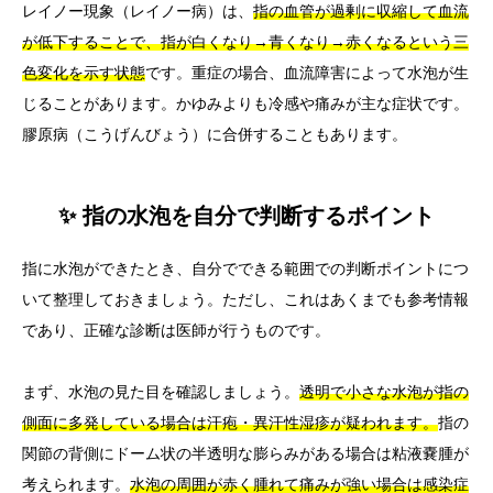
レイノー現象（レイノー病）は、
指の血管が過剰に収縮して血流
が低下することで、指が白くなり→青くなり→赤くなるという三
色変化を示す状態
です。重症の場合、血流障害によって水泡が生
じることがあります。かゆみよりも冷感や痛みが主な症状です。
膠原病（こうげんびょう）に合併することもあります。
✨ 指の水泡を自分で判断するポイント
指に水泡ができたとき、自分でできる範囲での判断ポイントにつ
いて整理しておきましょう。ただし、これはあくまでも参考情報
であり、正確な診断は医師が行うものです。
まず、水泡の見た目を確認しましょう。
透明で小さな水泡が指の
側面に多発している場合は汗疱・異汗性湿疹が疑われます。
指の
関節の背側にドーム状の半透明な膨らみがある場合は粘液嚢腫が
考えられます。
水泡の周囲が赤く腫れて痛みが強い場合は感染症