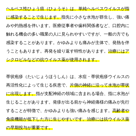
ヘルペス性ひょう疽（ひょうそ）は、単純ヘルペスウイルスが指
に感染することで生じます。
指先に小さな水泡が群生し、強い痛
みや灼熱感を伴います。医療従事者や歯科関係者など、口腔内に
触れる機会の多い職業の人に見られやすいですが、一般の方でも
感染することがあります。かゆみよりも痛みが主体で、発熱を伴
うこともあります。再発を繰り返す特性があります。
治療にはア
シクロビルなどの抗ウイルス薬が使用されます。
帯状疱疹（たいじょうほうしん）は、水痘・帯状疱疹ウイルスの
再活性化によって生じる疾患で、
片側の神経に沿って水泡が帯状
に出現します。
指が支配神経の領域に含まれる場合、指に水泡が
生じることがあります。発疹が出る前から神経痛様の痛みが先行
することが特徴で、かゆみよりも強い痛みを感じます。
高齢者や
免疫機能が低下した方に生じやすいです。治療には抗ウイルス薬
の早期投与が重要です。