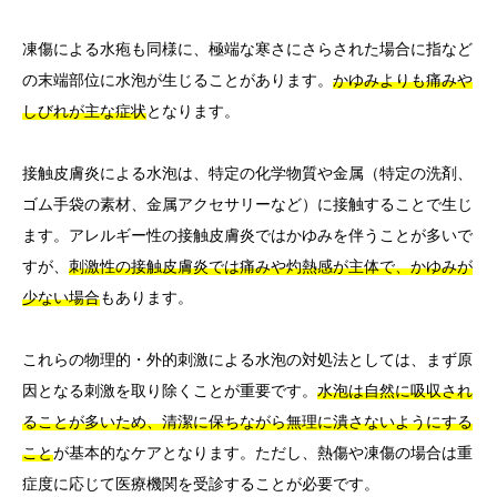
凍傷による水疱も同様に、極端な寒さにさらされた場合に指など
の末端部位に水泡が生じることがあります。
かゆみよりも痛みや
しびれが主な症状
となります。
接触皮膚炎による水泡は、特定の化学物質や金属（特定の洗剤、
ゴム手袋の素材、金属アクセサリーなど）に接触することで生じ
ます。アレルギー性の接触皮膚炎ではかゆみを伴うことが多いで
すが、
刺激性の接触皮膚炎では痛みや灼熱感が主体で、かゆみが
少ない場合
もあります。
これらの物理的・外的刺激による水泡の対処法としては、まず原
因となる刺激を取り除くことが重要です。
水泡は自然に吸収され
ることが多いため、清潔に保ちながら無理に潰さないようにする
こと
が基本的なケアとなります。ただし、熱傷や凍傷の場合は重
症度に応じて医療機関を受診することが必要です。