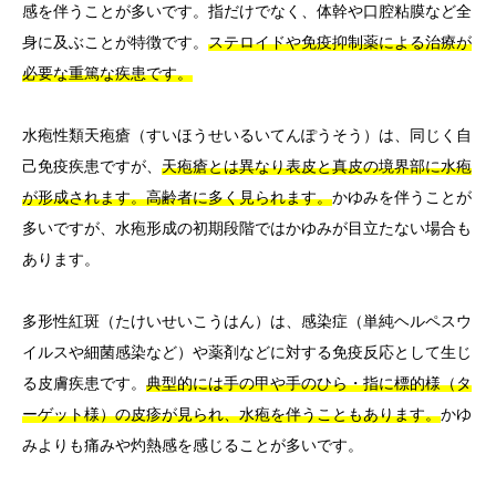
感を伴うことが多いです。指だけでなく、体幹や口腔粘膜など全
身に及ぶことが特徴です。
ステロイドや免疫抑制薬による治療が
必要な重篤な疾患です。
水疱性類天疱瘡（すいほうせいるいてんぽうそう）は、同じく自
己免疫疾患ですが、
天疱瘡とは異なり表皮と真皮の境界部に水疱
が形成されます。高齢者に多く見られます。
かゆみを伴うことが
多いですが、水疱形成の初期段階ではかゆみが目立たない場合も
あります。
多形性紅斑（たけいせいこうはん）は、感染症（単純ヘルペスウ
イルスや細菌感染など）や薬剤などに対する免疫反応として生じ
る皮膚疾患です。
典型的には手の甲や手のひら・指に標的様（タ
ーゲット様）の皮疹が見られ、水疱を伴うこともあります。
かゆ
みよりも痛みや灼熱感を感じることが多いです。