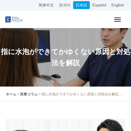
简体中文
한국어
日本語
Español
English
WEB予約
料金表
アクセス
指に水泡ができてかゆくない原因と対処
クリニック紹介
法を解説
診療内容
院長・医師の紹介
ホーム
»
医療コラム
»
指に水泡ができてかゆくない原因と対処法を解説
医療コラム
採用情報
その他