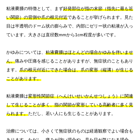
粘液嚢腫の特徴として、まず
好発部位が指の末節（指先に最も近
い関節）の背側や爪の根元付近
であることが挙げられます。見た
目は半透明のドーム状の膨らみで、内部にゼリー状の粘液が入っ
ています。大きさは直径数mmから1cm程度が多いです。
かゆみについては、
粘液嚢腫はほとんどの場合かゆみを伴いませ
ん。
痛みや圧痛を感じることがありますが、無症状のこともあり
ます。
爪の根元付近にできた場合は、爪の変形（縦溝）が生じる
ことがあります。
粘液嚢腫は
変形性関節症（へんけいせいかんせつしょう）に関連
して生じることが多く、指の関節が変形している高齢者に多く見
られます。
ただし、若い人にも生じることがあります。
治療については、小さくて無症状のものは経過観察でよい場合も
あります。ただし、痛みが強い場合や、見た目が気になる場合、