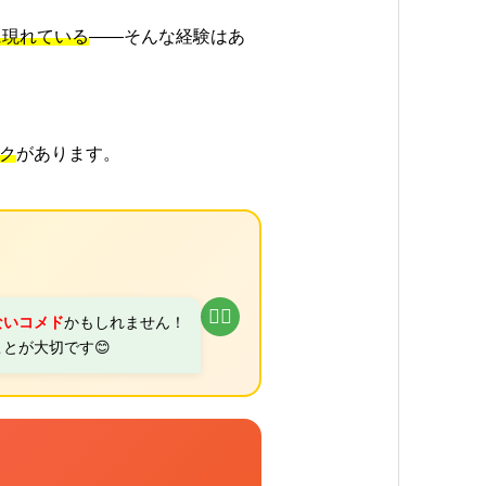
に現れている
――そんな経験はあ
ク
があります。
👩‍⚕️
ないコメド
かもしれません！
とが大切です😊