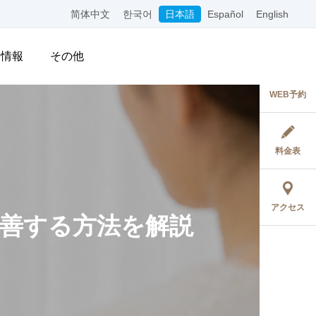
简体中文
한국어
日本語
Español
English
用情報
その他
WEB予約
料金表
アクセス
善する方法を解説