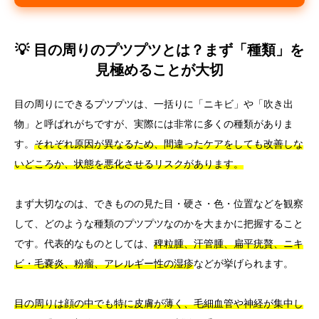
💡 目の周りのプツプツとは？まず「種類」を
見極めることが大切
目の周りにできるプツプツは、一括りに「ニキビ」や「吹き出
物」と呼ばれがちですが、実際には非常に多くの種類がありま
す。
それぞれ原因が異なるため、間違ったケアをしても改善しな
いどころか、状態を悪化させるリスクがあります。
まず大切なのは、できものの見た目・硬さ・色・位置などを観察
して、どのような種類のプツプツなのかを大まかに把握すること
です。代表的なものとしては、
稗粒腫、汗管腫、扁平疣贅、ニキ
ビ・毛嚢炎、粉瘤、アレルギー性の湿疹
などが挙げられます。
目の周りは顔の中でも特に皮膚が薄く、毛細血管や神経が集中し