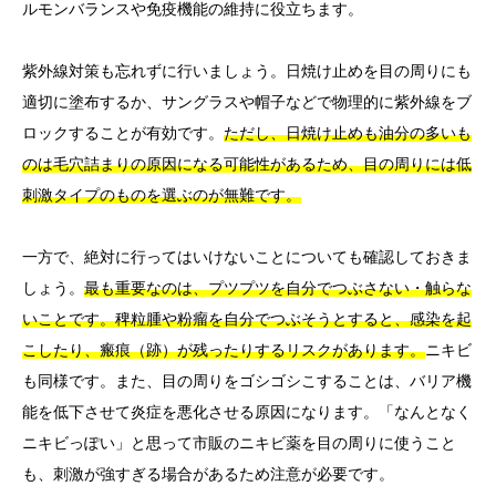
ルモンバランスや免疫機能の維持に役立ちます。
紫外線対策も忘れずに行いましょう。日焼け止めを目の周りにも
適切に塗布するか、サングラスや帽子などで物理的に紫外線をブ
ロックすることが有効です。
ただし、日焼け止めも油分の多いも
のは毛穴詰まりの原因になる可能性があるため、目の周りには低
刺激タイプのものを選ぶのが無難です。
一方で、絶対に行ってはいけないことについても確認しておきま
しょう。
最も重要なのは、プツプツを自分でつぶさない・触らな
いことです。稗粒腫や粉瘤を自分でつぶそうとすると、感染を起
こしたり、瘢痕（跡）が残ったりするリスクがあります。
ニキビ
も同様です。また、目の周りをゴシゴシこすることは、バリア機
能を低下させて炎症を悪化させる原因になります。「なんとなく
ニキビっぽい」と思って市販のニキビ薬を目の周りに使うこと
も、刺激が強すぎる場合があるため注意が必要です。