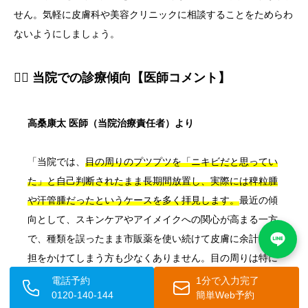
せん。気軽に皮膚科や美容クリニックに相談することをためらわ
ないようにしましょう。
👨‍⚕️ 当院での診療傾向【医師コメント】
高桑康太 医師（当院治療責任者）より
「当院では、
目の周りのプツプツを「ニキビだと思ってい
た」と自己判断されたまま長期間放置し、実際には稗粒腫
や汗管腫だったというケースを多く拝見します。
最近の傾
向として、スキンケアやアイメイクへの関心が高まる一方
で、種類を誤ったまま市販薬を使い続けて皮膚に余計な負
担をかけてしまう方も少なくありません。目の周りは特に
繊細な部位ですので、
「なかなか治らない」「なんとなく
電話予約
1分で入力完了
0120-140-144
簡単Web予約
増えてきた気がする」と感じた際には、早めに専門医にご