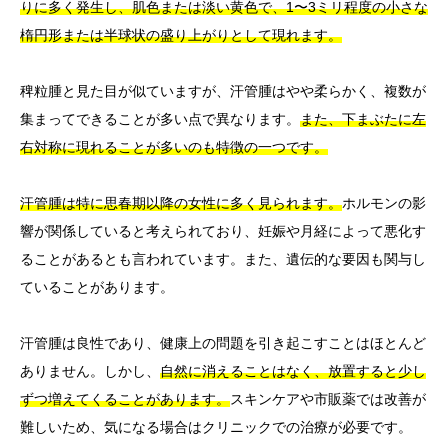
りに多く発生し、肌色または淡い黄色で、1〜3ミリ程度の小さな
楕円形または半球状の盛り上がりとして現れます。
稗粒腫と見た目が似ていますが、汗管腫はやや柔らかく、複数が
集まってできることが多い点で異なります。
また、下まぶたに左
右対称に現れることが多いのも特徴の一つです。
汗管腫は特に思春期以降の女性に多く見られます。
ホルモンの影
響が関係していると考えられており、妊娠や月経によって悪化す
ることがあるとも言われています。また、遺伝的な要因も関与し
ていることがあります。
汗管腫は良性であり、健康上の問題を引き起こすことはほとんど
ありません。しかし、
自然に消えることはなく、放置すると少し
ずつ増えてくることがあります。
スキンケアや市販薬では改善が
難しいため、気になる場合はクリニックでの治療が必要です。