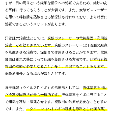
すが、目の周りという繊細な部位への処置であるため、経験のあ
る医師に行ってもらうことが大切です。また、炭酸ガスレーザー
を用いて稗粒腫を蒸散させる治療法も行われており、より精密に
処置できるというメリットがあります。
汗管腫の治療法としては、
炭酸ガスレーザーや電気凝固（高周波
治療）が有効とされています。
炭酸ガスレーザーは汗管腫の組織
を蒸散させる治療で、深部まで作用させることができます。電気
凝固は電気の熱によって組織を凝固させる方法です。
いずれも複
数回の治療が必要となることが多く、再発することもあります。
保険適用外となる場合がほとんどです。
扁平疣贅（ウイルス性イボ）の治療法としては、
液体窒素を用い
た冷凍凝固療法が最も一般的です。
液体窒素をイボに当てること
で組織を凍結・壊死させます。複数回の治療が必要なことが多い
です。また、
ヨクイニン（ハトムギの種皮を原料とした漢方薬）