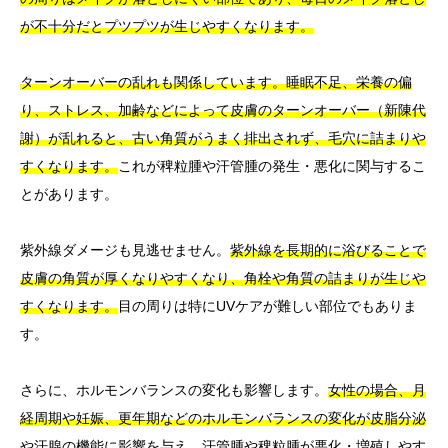
が不十分だとプツプツが生じやすくなります。
ターンオーバーの乱れも関係しています。睡眠不足、栄養の偏
り、ストレス、加齢などによって皮膚のターンオーバー（新陳代
謝）が乱れると、古い角質がうまく排出されず、毛穴に詰まりや
すくなります。
これが稗粒腫や汗管腫の発生・悪化に関与するこ
とがあります。
紫外線ダメージも見逃せません。
紫外線を長期的に浴びることで
皮膚の角質が厚くなりやすくなり、角栓や角質の詰まりが生じや
すくなります。
目の周りは特にUVケアが難しい部位でもありま
す。
さらに、ホルモンバランスの変化も影響します。
女性の場合、月
経周期や妊娠、更年期などのホルモンバランスの変化が皮脂分泌
や汗腺の機能に影響を与え、汗管腫や稗粒腫が悪化・増殖しやす