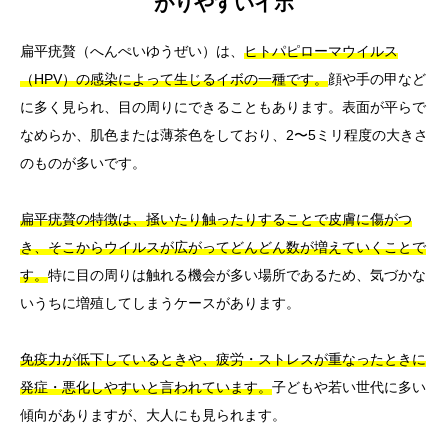
がりやすいイボ
扁平疣贅（へんぺいゆうぜい）は、
ヒトパピローマウイルス
（HPV）の感染によって生じるイボの一種です。
顔や手の甲など
に多く見られ、目の周りにできることもあります。表面が平らで
なめらか、肌色または薄茶色をしており、2〜5ミリ程度の大きさ
のものが多いです。
扁平疣贅の特徴は、掻いたり触ったりすることで皮膚に傷がつ
き、そこからウイルスが広がってどんどん数が増えていくことで
す。
特に目の周りは触れる機会が多い場所であるため、気づかな
いうちに増殖してしまうケースがあります。
免疫力が低下しているときや、疲労・ストレスが重なったときに
発症・悪化しやすいと言われています。
子どもや若い世代に多い
傾向がありますが、大人にも見られます。