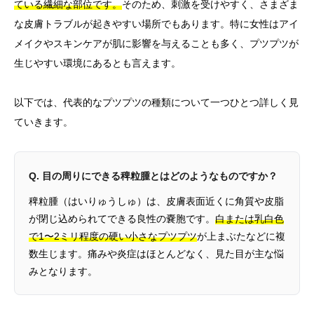
ている繊細な部位です。
そのため、刺激を受けやすく、さまざま
な皮膚トラブルが起きやすい場所でもあります。特に女性はアイ
メイクやスキンケアが肌に影響を与えることも多く、プツプツが
生じやすい環境にあるとも言えます。
以下では、代表的なプツプツの種類について一つひとつ詳しく見
ていきます。
Q. 目の周りにできる稗粒腫とはどのようなものですか？
稗粒腫（はいりゅうしゅ）は、皮膚表面近くに角質や皮脂
が閉じ込められてできる良性の嚢胞です。
白または乳白色
で1〜2ミリ程度の硬い小さなプツプツ
が上まぶたなどに複
数生じます。痛みや炎症はほとんどなく、見た目が主な悩
みとなります。