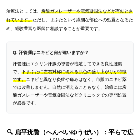
治療法としては、
炭酸ガスレーザーや電気凝固法などが有効とさ
れています。
ただし、まぶたという繊細な部位への処置となるた
め、経験豊富な医師に相談することが重要です。
Q. 汗管腫はニキビと何が違いますか？
汗管腫はエクリン汗腺の導管が増殖してできる良性腫瘍
で、
下まぶたに左右対称に現れる肌色の盛り上がりが特徴
です。
ニキビと異なり炎症や痛みはなく、市販のニキビ薬
では改善しません。自然に消えることもなく、治療には炭
酸ガスレーザーや電気凝固法などクリニックでの専門処置
が必要です。
🔍 扁平疣贅（へんぺいゆうぜい）：平らで広