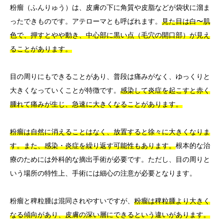
粉瘤（ふんりゅう）は、皮膚の下に角質や皮脂などが袋状に溜ま
ったできものです。アテローマとも呼ばれます。
見た目は白〜肌
色で、押すとやや動き、中心部に黒い点（毛穴の開口部）が見え
ることがあります。
目の周りにもできることがあり、普段は痛みがなく、ゆっくりと
大きくなっていくことが特徴です。
感染して炎症を起こすと赤く
腫れて痛みが生じ、急速に大きくなることがあります。
粉瘤は自然に消えることはなく、放置すると徐々に大きくなりま
す。また、感染・炎症を繰り返す可能性もあります。
根本的な治
療のためには外科的な摘出手術が必要です。ただし、目の周りと
いう場所の特性上、手術には細心の注意が必要となります。
粉瘤と稗粒腫は混同されやすいですが、
粉瘤は稗粒腫より大きく
なる傾向があり、皮膚の深い層にできるという違いがあります。