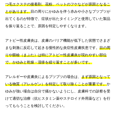
つ毛エクステの接着剤、花粉、ペットのフケなどが原因となるこ
とがあります。
目の周りにかゆみを伴う赤みや小さなプツプツが
出てくるのが特徴で、症状が出たタイミングと使用していた製品
を振り返ることで、原因を特定しやすくなります。
アトピー性皮膚炎は、皮膚のバリア機能が低下した状態でさまざ
まな刺激に反応して起きる慢性的な炎症性皮膚疾患です。
目の周
りや眼瞼（まぶた）は特にアトピー性皮膚炎が現れやすい部位
で、かゆみと乾燥・湿疹を繰り返すことが多いです。
アレルギーや皮膚炎によるプツプツの場合は、
まず原因となって
いる物質（アレルゲン）を特定して取り除くことが重要です。
か
ゆみが強い場合は自分で掻かないようにし、皮膚科での診察を受
けて適切な治療（抗ヒスタミン薬やステロイド外用薬など）を行
ってもらうことを検討してください。