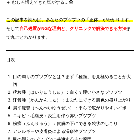
🔸 むしろ増えてきた気がする…😨
この記事を読めば、あなたのプツプツの「正体」がわかります。
そして
自己処置がNGな理由と、クリニックで解決できる方法
ま
で丸ごとわかります。
目次
目の周りのプツプツとは？まず「種類」を見極めることが大
切
稗粒腫（はいりゅうしゅ）：白くて硬い小さなプツプツ
汗管腫（かんかんしゅ）：まぶたにできる肌色の盛り上がり
扁平疣贅（へんぺいゆうぜい）：平らで広がりやすいイボ
ニキビ・毛嚢炎：炎症を伴う赤いプツプツ
粉瘤（ふんりゅう）：皮膚の下にできる袋状のしこり
アレルギーや皮膚炎による湿疹性プツプツ
目の周りのプツプツに共通する主な原因