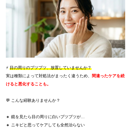
言語
简体中文
한국어
日本語
Español
English
⚡
目の周りのプツプツ、放置していませんか？
実は種類によって対処法がまったく違うため、
間違ったケアを続
けると悪化することも。
💬 こんな経験ありませんか？
🔸 鏡を見たら目の周りに白いプツプツが…
🔸 ニキビと思ってケアしても全然治らない