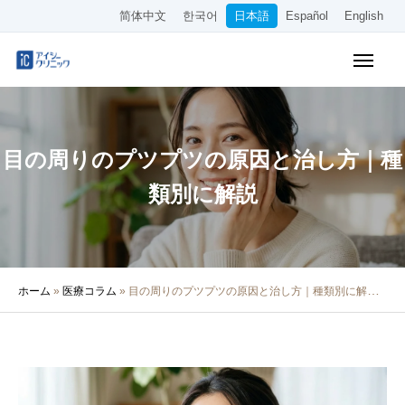
简体中文
한국어
日本語
Español
English
WEB予約
料金表
アクセス
目の周りのプツプツの原因と治し方｜種
クリニック紹介
類別に解説
診療内容
院長・医師の紹介
ホーム
»
医療コラム
»
目の周りのプツプツの原因と治し方｜種類別に解説
医療コラム
採用情報
その他