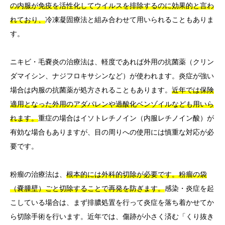
の内服が免疫を活性化してウイルスを排除するのに効果的と言わ
れており、
冷凍凝固療法と組み合わせて用いられることもありま
す。
ニキビ・毛嚢炎の治療法は、軽度であれば外用の抗菌薬（クリン
ダマイシン、ナジフロキサシンなど）が使われます。炎症が強い
場合は内服の抗菌薬が処方されることもあります。
近年では保険
適用となった外用のアダパレンや過酸化ベンゾイルなども用いら
れます。
重症の場合はイソトレチノイン（内服レチノイン酸）が
有効な場合もありますが、目の周りへの使用には慎重な対応が必
要です。
粉瘤の治療法は、
根本的には外科的切除が必要です。粉瘤の袋
（嚢腫壁）ごと切除することで再発を防ぎます。
感染・炎症を起
こしている場合は、まず排膿処置を行って炎症を落ち着かせてか
ら切除手術を行います。近年では、傷跡が小さく済む「くり抜き