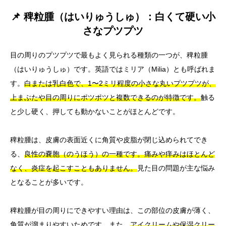
📌 稗粒腫（はいりゅうしゅ）：白くて硬い小
さなプツプツ
目の周りのプツプツで最もよく見られる種類の一つが、稗粒腫
（はいりゅうしゅ）です。英語ではミリア（Milia）とも呼ばれま
す。
白または乳白色で、1〜2ミリ程度の小さな丸いプツプツが、
上まぶたや目の周りにポツポツと複数できるのが特徴です。
触る
と少し硬く、押しても動かないことがほとんどです。
稗粒腫は、皮膚の表面近くに角質や皮脂が閉じ込められてでき
る、
良性の嚢胞（のうほう）の一種です。痛みや痒みはほとんど
なく、炎症を起こすこともありません。
見た目の問題が主な悩み
となることが多いです。
稗粒腫が目の周りにできやすい理由は、この部位の皮膚が薄く、
角質が溜まりやすいためです。また、
アイクリームや保湿クリー