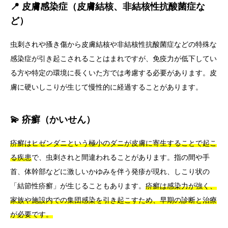
📍 皮膚感染症（皮膚結核、非結核性抗酸菌症な
ど）
虫刺されや搔き傷から皮膚結核や非結核性抗酸菌症などの特殊な
感染症が引き起こされることはまれですが、免疫力が低下してい
る方や特定の環境に長くいた方では考慮する必要があります。皮
膚に硬いしこりが生じて慢性的に経過することがあります。
💫 疥癬（かいせん）
疥癬はヒゼンダニという極小のダニが皮膚に寄生することで起こ
る疾患
で、虫刺されと間違われることがあります。指の間や手
首、体幹部などに激しいかゆみを伴う発疹が現れ、しこり状の
「結節性疥癬」が生じることもあります。
疥癬は感染力が強く、
家族や施設内での集団感染を引き起こすため、早期の診断と治療
が必要です。