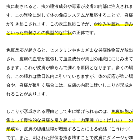
虫に刺されると、虫の唾液成分や毒素が皮膚の内部に注入されま
す。この異物に対して体の免疫システムが反応することで、炎症
が引き起こされます。この炎症反応こそが、
かゆみや腫れ、赤み
といった虫刺されの典型的な症状
の正体です。
免疫反応が起きると、ヒスタミンやさまざまな炎症性物質が放出
され、皮膚の血管が拡張して血漿成分が周囲の組織ににじみ出て
きます。これが皮膚が膨らんで腫れる原因となります。多くの場
合、この腫れは数日以内に引いていきますが、体の反応が強い場
合や、炎症が長引く場合には、皮膚の内部に硬いしこりが形成さ
れることがあります。
しこりが形成される理由として主に挙げられるのは、
免疫細胞が
集まって慢性的な炎症を引き起こす「肉芽腫（にくげしゅ）」の
形成
や、皮膚の線維組織が増殖することによる硬結（こうけつ）
です。また、刺された部位を搔き壊すことで皮膚にダメージが加