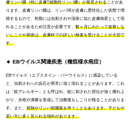
膚リンパ腫（特に皮膚T細胞性リンパ腫）が発見される
ことがあ
ります。皮膚リンパ腫は、リンパ球が皮膚に悪性化した状態で増
殖するもので、初期には虫刺されや湿疹に似た皮膚病変として現
れることがあるため注意が必要です。
数ヶ月にわたって改善しな
いしこりや発疹は、皮膚科での詳しい検査を受けることが大切で
す。
🔹 EBウイルス関連疾患（種痘様水疱症）
EBウイルス（エプスタイン・バーウイルス）に感染している
と、虫刺されへの反応が異常に強く現れることがあります。これ
は「蚊アレルギー」とも呼ばれ、蚊に刺された部位が強く腫れ上
がり、水疱や潰瘍を形成して治癒後もしこりが残ることがありま
す。また、
発熱やリンパ節腫脹を伴うこともあります。子どもや
若い方に多く見られる傾向があります。