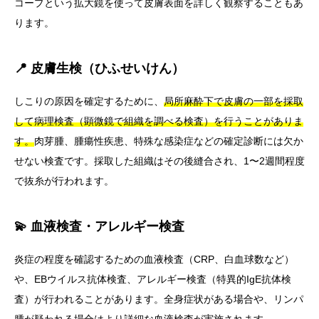
コープという拡大鏡を使って皮膚表面を詳しく観察することもあ
ります。
📍 皮膚生検（ひふせいけん）
しこりの原因を確定するために、
局所麻酔下で皮膚の一部を採取
して病理検査（顕微鏡で組織を調べる検査）を行うことがありま
す。
肉芽腫、腫瘍性疾患、特殊な感染症などの確定診断には欠か
せない検査です。採取した組織はその後縫合され、1〜2週間程度
で抜糸が行われます。
💫 血液検査・アレルギー検査
炎症の程度を確認するための血液検査（CRP、白血球数など）
や、EBウイルス抗体検査、アレルギー検査（特異的IgE抗体検
査）が行われることがあります。全身症状がある場合や、リンパ
腫が疑われる場合はより詳細な血液検査が実施されます。