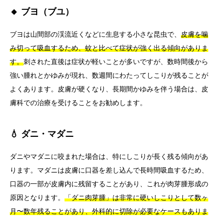
🔸 ブヨ（ブユ）
ブヨは山間部の渓流近くなどに生息する小さな昆虫で、
皮膚を噛
み切って吸血するため、蚊と比べて症状が強く出る傾向がありま
す。
刺された直後は症状が軽いことが多いですが、数時間後から
強い腫れとかゆみが現れ、数週間にわたってしこりが残ることが
よくあります。皮膚が硬くなり、長期間かゆみを伴う場合は、皮
膚科での治療を受けることをお勧めします。
💧 ダニ・マダニ
ダニやマダニに咬まれた場合は、特にしこりが長く残る傾向があ
ります。マダニは皮膚に口器を差し込んで長時間吸血するため、
口器の一部が皮膚内に残留することがあり、これが肉芽腫形成の
原因となります。
「ダニ肉芽腫」は非常に硬いしこりとして数ヶ
月〜数年残ることがあり、外科的に切除が必要なケースもありま