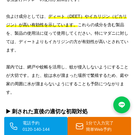
虫よけ成分としては、
ディート（DEET）やイカリジン（ピカリ
ジン）が高い有効性を示しています。
これらの成分を含む製品
を、製品の使用法に従って使用してください。特にマダニに対し
ては、ディートよりもイカリジンの方が有効性が高いとされてい
ます。
屋内では、網戸や蚊帳を活用し、蚊が侵入しないようにすること
が大切です。また、蚊は水が溜まった場所で繁殖するため、庭や
家の周囲に水が溜まらないようにすることも予防につながりま
す。
▶️ 刺された直後の適切な初期対処
電話予約
1分で入力完了
虫に刺された直後には、まず流水で患部をよく洗い流しましょ
0120-140-144
簡単Web予約
う。その後、清潔なタオルや氷で患部を冷やし、腫れやかゆみを