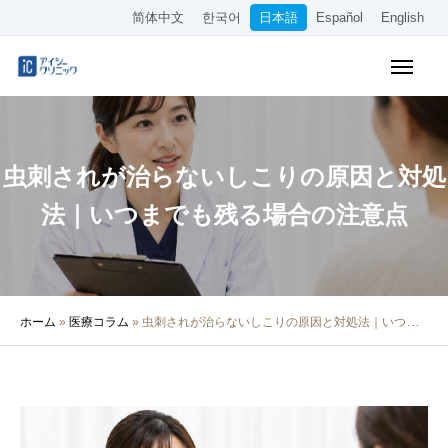
简体中文
한국어
日本語
Español
English
WEB予約
料金表
アクセス
虫刺されが治らないしこりの原因と対処
クリニック紹介
法｜いつまでも残る場合の注意点
診療内容
院長・医師の紹介
ホーム
»
医療コラム
»
虫刺されが治らないしこりの原因と対処法｜いつまでも残る場合の注意点
医療コラム
採用情報
その他