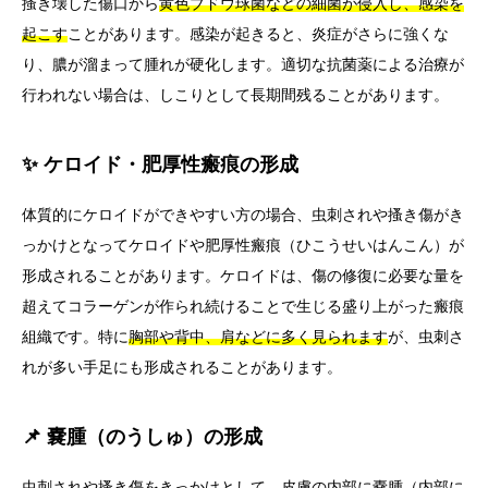
搔き壊した傷口から
黄色ブドウ球菌などの細菌が侵入し、感染を
起こす
ことがあります。感染が起きると、炎症がさらに強くな
り、膿が溜まって腫れが硬化します。適切な抗菌薬による治療が
行われない場合は、しこりとして長期間残ることがあります。
✨ ケロイド・肥厚性瘢痕の形成
体質的にケロイドができやすい方の場合、虫刺されや搔き傷がき
っかけとなってケロイドや肥厚性瘢痕（ひこうせいはんこん）が
形成されることがあります。ケロイドは、傷の修復に必要な量を
超えてコラーゲンが作られ続けることで生じる盛り上がった瘢痕
組織です。特に
胸部や背中、肩などに多く見られます
が、虫刺さ
れが多い手足にも形成されることがあります。
📌 嚢腫（のうしゅ）の形成
虫刺されや搔き傷をきっかけとして、皮膚の内部に嚢腫（内部に