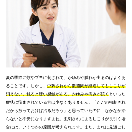
言語
简体中文
한국어
日本語
Español
English
夏の季節に蚊やブヨに刺されて、かゆみや腫れが出るのはよくあ
ることです。しかし、
虫刺されから数週間が経過してもしこりが
消えない、触ると硬い感触がある、かゆみや痛みが続く
といった
症状に悩まされている方は少なくありません。「ただの虫刺され
だから放っておけば治るだろう」と思っていたのに、なかなか治
らないと不安になりますよね。虫刺されによるしこりが長引く場
合には、いくつかの原因が考えられます。また、まれに見過ごし