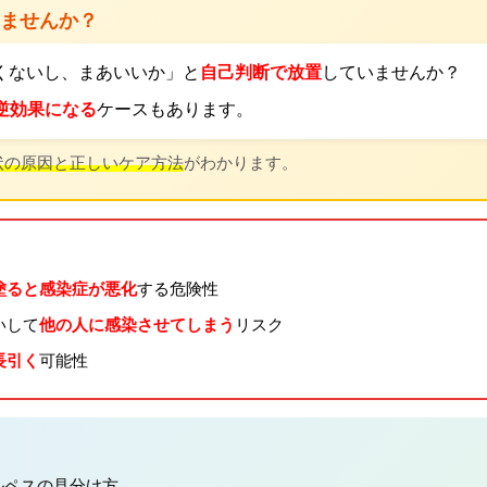
いませんか？
くないし、まあいいか」と
自己判断で放置
していませんか？
逆効果になる
ケースもあります。
状の原因と正しいケア方法
がわかります。
塗ると感染症が悪化
する危険性
いして
他の人に感染させてしまう
リスク
長引く
可能性
ルペスの見分け方