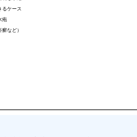
きるケース
水疱
疥癬など）