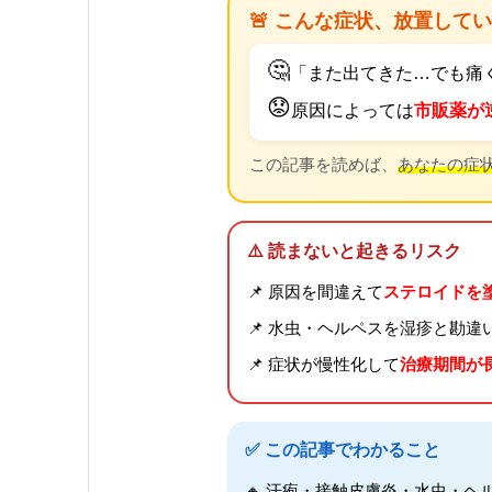
🚨 こんな症状、放置して
🤔
「また出てきた…でも痛
😟
原因によっては
市販薬が
この記事を読めば、
あなたの症
⚠️ 読まないと起きるリスク
📌 原因を間違えて
ステロイドを
📌 水虫・ヘルペスを湿疹と勘違
📌 症状が慢性化して
治療期間が
✅ この記事でわかること
🔸
汗疱・接触皮膚炎・水虫・ヘ