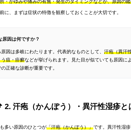
所・かゆみや痛みの有無・発生のタイミングなどが、原因の鑑
前に、まずは症状の特徴を観察しておくことが大切です。
主な原因は何ですか？
る原因は多岐にわたります。代表的なものとして、
汗疱（異汗
ょう疽・疥癬
などが挙げられます。見た目が似ていても原因に
での正確な診断が重要です。
📌 2. 汗疱（かんぽう）・異汗性湿疹と
も多い原因のひとつが
「汗疱（かんぽう）」
です。異汗性湿疹