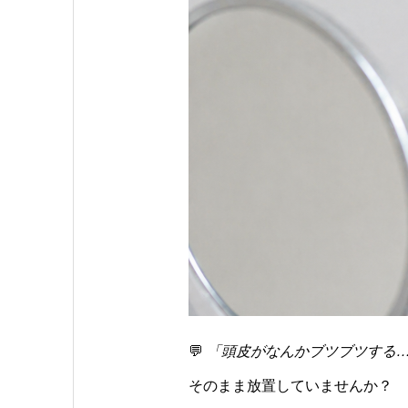
💬
「頭皮がなんかブツブツする
そのまま放置していませんか？