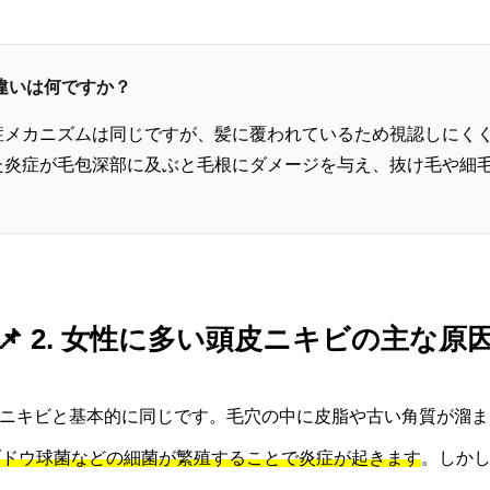
の違いは何ですか？
症メカニズムは同じですが、髪に覆われているため視認しにく
た炎症が毛包深部に及ぶと毛根にダメージを与え、抜け毛や細
📌 2. 女性に多い頭皮ニキビの主な原
ニキビと基本的に同じです。毛穴の中に皮脂や古い角質が溜ま
es）や黄色ブドウ球菌などの細菌が繁殖することで炎症が起きます
。しか