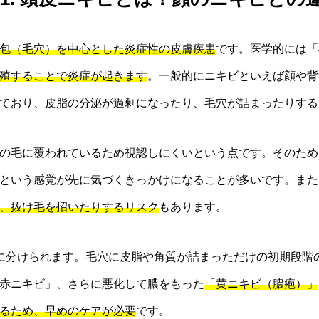
包（毛穴）を中心とした炎症性の皮膚疾患
です。医学的には「
殖することで炎症が起きます
。一般的にニキビといえば顔や背
ており、皮脂の分泌が過剰になったり、毛穴が詰まったりする
の毛に覆われているため視認しにくいという点です。そのため
という感覚が先に気づくきっかけになることが多いです。また
、抜け毛を招いたりするリスク
もあります。
に分けられます。毛穴に皮脂や角質が詰まっただけの初期段階
赤ニキビ」、さらに悪化して膿をもった
「黄ニキビ（膿疱）」
るため、早めのケアが必要
です。