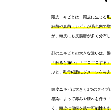
頭皮ニキビとは、頭皮に生じる
毛
細菌や真菌（カビ）が毛包内で増
が、頭皮にも皮脂腺が多く分布し
顔のニキビとの大きな違いは、髪
「触ると痛い」「ゴロゴロする」
ぶと、
毛母細胞にダメージを与え
頭皮ニキビは大きく3つのタイプ
感染によって赤みや腫れを伴う「
く、
頭皮に傷痕を残す可能性もあ