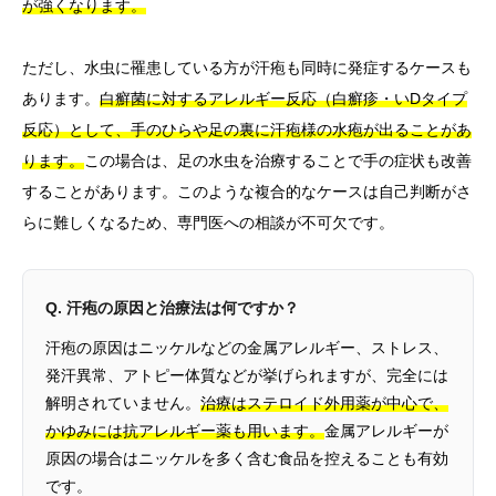
が強くなります。
ただし、水虫に罹患している方が汗疱も同時に発症するケースも
あります。
白癬菌に対するアレルギー反応（白癬疹・いDタイプ
反応）として、手のひらや足の裏に汗疱様の水疱が出ることがあ
ります。
この場合は、足の水虫を治療することで手の症状も改善
することがあります。このような複合的なケースは自己判断がさ
らに難しくなるため、専門医への相談が不可欠です。
Q. 汗疱の原因と治療法は何ですか？
汗疱の原因はニッケルなどの金属アレルギー、ストレス、
発汗異常、アトピー体質などが挙げられますが、完全には
解明されていません。
治療はステロイド外用薬が中心で、
かゆみには抗アレルギー薬も用います。
金属アレルギーが
原因の場合はニッケルを多く含む食品を控えることも有効
です。