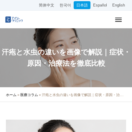
简体中文
한국어
日本語
Español
English
WEB予約
料金表
アクセス
汗疱と水虫の違いを画像で解説｜症状・
クリニック紹介
原因・治療法を徹底比較
診療内容
院長・医師の紹介
ホーム
»
医療コラム
»
汗疱と水虫の違いを画像で解説｜症状・原因・治療法を徹底比較
医療コラム
採用情報
その他