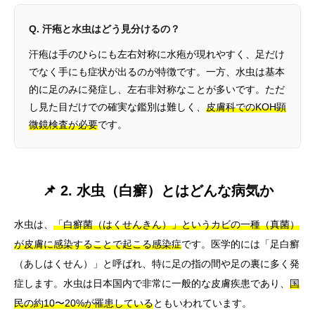
Q. 汗疱と水虫はどう見分けるの？
汗疱は手のひらにも左右対称に水疱が現れやすく、足だけ
でなく手にも症状が出るのが特徴です。一方、水虫は基本
的に足のみに発症し、左右非対称なことが多いです。ただ
し見た目だけでの確実な鑑別は難しく、
皮膚科でのKOH顕
微鏡検査が必要
です。
📌 2. 水虫（白癬）とはどんな病気か
水虫は、
「白癬菌（はくせんきん）」というカビの一種（真菌）
が皮膚に感染することで起こる感染症
です。医学的には「足白癬
（あしはくせん）」と呼ばれ、特に足の指の間や足の裏に多く発
症します。水虫は日本国内で非常に一般的な皮膚疾患であり、
国
民の約10〜20%が罹患している
ともいわれています。