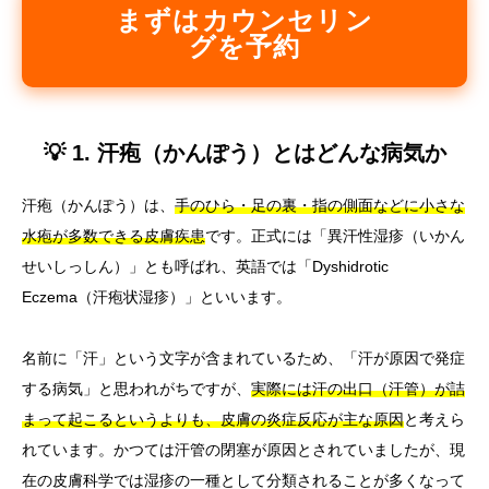
まずはカウンセリン
グを予約
💡 1. 汗疱（かんぽう）とはどんな病気か
汗疱（かんぽう）は、
手のひら・足の裏・指の側面などに小さな
水疱が多数できる皮膚疾患
です。正式には「異汗性湿疹（いかん
せいしっしん）」とも呼ばれ、英語では「Dyshidrotic
Eczema（汗疱状湿疹）」といいます。
名前に「汗」という文字が含まれているため、「汗が原因で発症
する病気」と思われがちですが、
実際には汗の出口（汗管）が詰
まって起こるというよりも、皮膚の炎症反応が主な原因
と考えら
れています。かつては汗管の閉塞が原因とされていましたが、現
在の皮膚科学では湿疹の一種として分類されることが多くなって