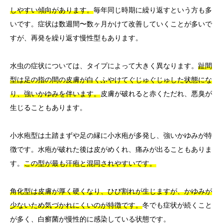
しやすい傾向があります。
毎年同じ時期に繰り返すという方も多
いです。症状は数週間〜数ヶ月かけて改善していくことが多いで
すが、再発を繰り返す慢性型もあります。
水虫の症状については、タイプによって大きく異なります。
趾間
型は足の指の間の皮膚が白くふやけてぐじゅぐじゅした状態にな
り、強いかゆみを伴います。
皮膚が破れると赤くただれ、悪臭が
生じることもあります。
小水疱型は土踏まずや足の縁に小水疱が多発し、強いかゆみが特
徴です。水疱が破れた後は皮がめくれ、痛みが出ることもありま
す。
この型が最も汗疱と混同されやすいです。
角化型は皮膚が厚く硬くなり、ひび割れが生じますが、かゆみが
少ないため気づかれにくいのが特徴です。
冬でも症状が続くこと
が多く、白癬菌が慢性的に感染している状態です。