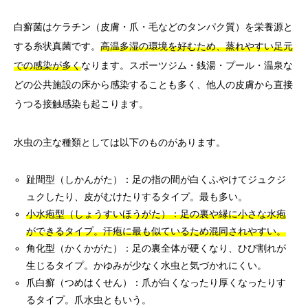
白癬菌はケラチン（皮膚・爪・毛などのタンパク質）を栄養源と
する糸状真菌です。
高温多湿の環境を好むため、蒸れやすい足元
での感染が多く
なります。スポーツジム・銭湯・プール・温泉な
どの公共施設の床から感染することも多く、他人の皮膚から直接
うつる接触感染も起こります。
水虫の主な種類としては以下のものがあります。
趾間型（しかんがた）：足の指の間が白くふやけてジュクジ
ュクしたり、皮がむけたりするタイプ。最も多い。
小水疱型（しょうすいほうがた）：足の裏や縁に小さな水疱
ができるタイプ。汗疱に最も似ているため混同されやすい。
角化型（かくかがた）：足の裏全体が硬くなり、ひび割れが
生じるタイプ。かゆみが少なく水虫と気づかれにくい。
爪白癬（つめはくせん）：爪が白くなったり厚くなったりす
るタイプ。爪水虫ともいう。