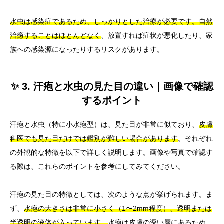
水虫は感染症であるため、しっかりとした治療が必要です。自然
治癒することはほとんどなく
、放置すれば症状が悪化したり、家
族への感染源になったりするリスクがあります。
✨ 3. 汗疱と水虫の見た目の違い｜画像で確認
するポイント
汗疱と水虫（特に小水疱型）は、見た目が非常に似ており、
皮膚
科医でも見た目だけでは鑑別が難しい場合があります
。それぞれ
の外観的な特徴を以下で詳しく説明します。画像や写真で確認す
る際は、これらのポイントを参考にしてみてください。
汗疱の見た目の特徴としては、次のような点が挙げられます。ま
ず、
水疱の大きさは非常に小さく（1〜2mm程度）、透明または
半透明の液体が入っています。
水疱は皮膚の深い層にあるため、