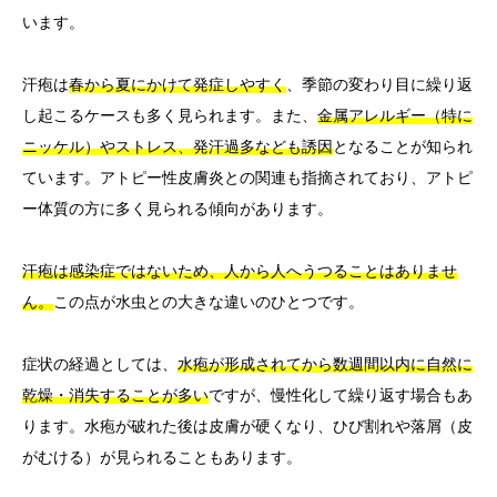
います。
汗疱は
春から夏にかけて発症しやすく
、季節の変わり目に繰り返
し起こるケースも多く見られます。また、
金属アレルギー（特に
ニッケル）やストレス、発汗過多なども誘因
となることが知られ
ています。アトピー性皮膚炎との関連も指摘されており、アトピ
ー体質の方に多く見られる傾向があります。
汗疱は感染症ではないため、人から人へうつることはありませ
ん。
この点が水虫との大きな違いのひとつです。
症状の経過としては、
水疱が形成されてから数週間以内に自然に
乾燥・消失することが多い
ですが、慢性化して繰り返す場合もあ
ります。水疱が破れた後は皮膚が硬くなり、ひび割れや落屑（皮
がむける）が見られることもあります。