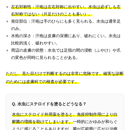
左右対称性：汗疱は左右対称に出やすい。水虫は必ずしも左
右対称ではない（片足だけのことも多い）。
発症部位：汗疱は手のひらにも多く見られる。水虫は通常足
のみ。
水疱の深さ：汗疱は皮膚の深層にあり、破れにくい。水虫は
比較的浅く、破れやすい。
周辺の皮膚の状態：水虫では足指の間の浸軟（ふやけ）や爪
の変色が同時に見られることがある。
ただし、見た目だけで判断するのは非常に危険です。確実な診断
のためには皮膚科での検査が必要です。
Q. 水虫にステロイドを塗るとどうなる？
水虫にステロイド外用薬を塗ると、免疫抑制作用により白
癬菌の増殖を助けてしまいます。
一時的にかゆみが和らぐ
ように感じることもありますが、菌が広範囲に広がり治療