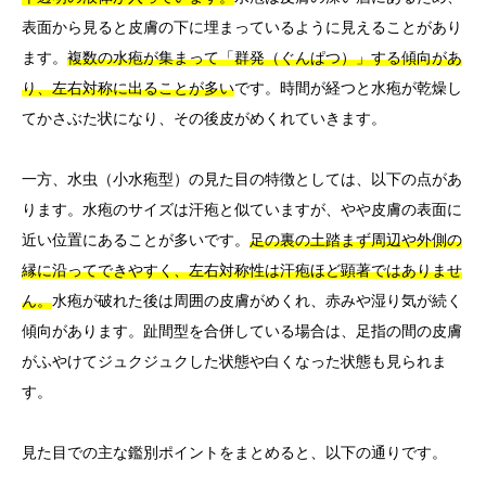
表面から見ると皮膚の下に埋まっているように見えることがあり
ます。
複数の水疱が集まって「群発（ぐんぱつ）」する傾向があ
り、左右対称に出ることが多い
です。時間が経つと水疱が乾燥し
てかさぶた状になり、その後皮がめくれていきます。
一方、水虫（小水疱型）の見た目の特徴としては、以下の点があ
ります。水疱のサイズは汗疱と似ていますが、やや皮膚の表面に
近い位置にあることが多いです。
足の裏の土踏まず周辺や外側の
縁に沿ってできやすく、左右対称性は汗疱ほど顕著ではありませ
ん。
水疱が破れた後は周囲の皮膚がめくれ、赤みや湿り気が続く
傾向があります。趾間型を合併している場合は、足指の間の皮膚
がふやけてジュクジュクした状態や白くなった状態も見られま
す。
見た目での主な鑑別ポイントをまとめると、以下の通りです。