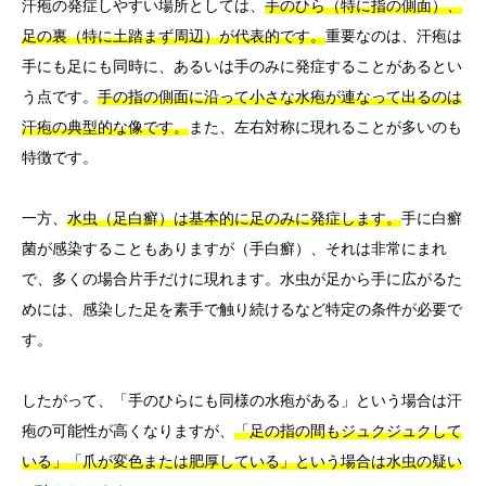
汗疱の発症しやすい場所としては、
手のひら（特に指の側面）、
足の裏（特に土踏まず周辺）が代表的です。
重要なのは、汗疱は
手にも足にも同時に、あるいは手のみに発症することがあるとい
う点です。
手の指の側面に沿って小さな水疱が連なって出るのは
汗疱の典型的な像です。
また、左右対称に現れることが多いのも
特徴です。
一方、
水虫（足白癬）は基本的に足のみに発症します。
手に白癬
菌が感染することもありますが（手白癬）、それは非常にまれ
で、多くの場合片手だけに現れます。水虫が足から手に広がるた
めには、感染した足を素手で触り続けるなど特定の条件が必要で
す。
したがって、「手のひらにも同様の水疱がある」という場合は汗
疱の可能性が高くなりますが、
「足の指の間もジュクジュクして
いる」「爪が変色または肥厚している」という場合は水虫の疑い