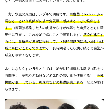
なども一部の症例では関与しているとされています。
一方、水虫の原因はシンプルで明確です。
白癬菌（Trichophyton
属など）という真菌が皮膚の角質層に感染することで発症しま
す。
白癬菌は感染した人の皮膚からはがれ落ちた角質とともに環
境中に存在し、これを足で踏むことで感染します。
感染が成立す
るには、白癬菌が皮膚に接触してから数時間以内に洗い流せれば
感染を防ぐことができます
が、長時間湿った状態が続くと感染が
成立しやすくなります。
水虫になりやすい条件としては、足が長時間蒸れる環境（靴を長
時間履く、革靴や運動靴など通気性の悪い靴を使用する）、
免疫
機能が低下している、糖尿病などの基礎疾患がある
、などが挙げ
られます。