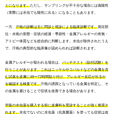
とになります。
ただし、サンプリングが不十分な場合には偽陰性
（実際には水虫でも陰性に出る）になることもあります。
一方、
汗疱の診断は主に問診と視診による臨床診断です。
発症部
位・水疱の形態・症状の経過・季節性・金属アレルギーの有無・
アトピー体質などを総合的に判断します。水虫が除外されたうえ
で、汗疱の典型的な臨床像が認められれば診断されます。
金属アレルギーが疑われる場合は、
パッチテスト（貼付試験）を
行うことがあります。これはニッケルやコバルトなどの金属を含
む試薬を皮膚に48〜72時間貼り付け、アレルギー反応が出るか
を確認する検査です。
汗疱の誘因となっている金属を特定し、そ
の金属を避けることで症状を改善できる場合があります。
市販の水虫薬を購入する前に皮膚科を受診することが強く推奨さ
れます。
水虫でないのに水虫薬（抗真菌薬）を塗っても症状は改