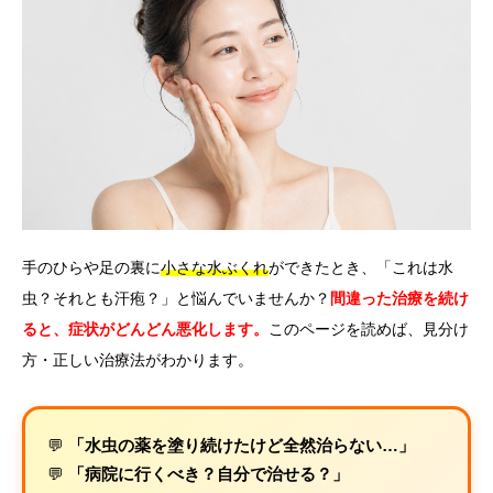
言語
简体中文
한국어
日本語
Español
English
手のひらや足の裏に
小さな水ぶくれ
ができたとき、「これは水
虫？それとも汗疱？」と悩んでいませんか？
間違った治療を続け
ると、症状がどんどん悪化します。
このページを読めば、見分け
方・正しい治療法がわかります。
💬
「水虫の薬を塗り続けたけど全然治らない…」
💬
「病院に行くべき？自分で治せる？」