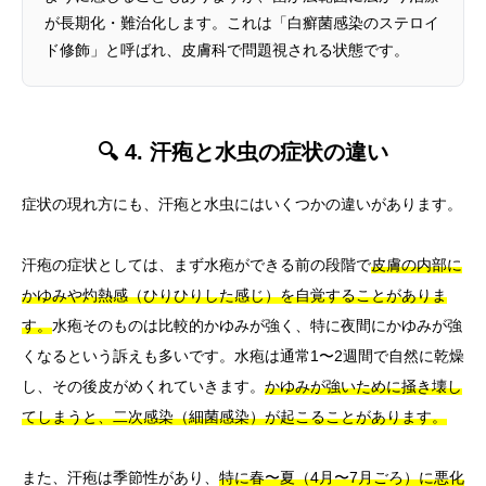
が長期化・難治化します。これは「白癬菌感染のステロイ
ド修飾」と呼ばれ、皮膚科で問題視される状態です。
🔍 4. 汗疱と水虫の症状の違い
症状の現れ方にも、汗疱と水虫にはいくつかの違いがあります。
汗疱の症状としては、まず水疱ができる前の段階で
皮膚の内部に
かゆみや灼熱感（ひりひりした感じ）を自覚することがありま
す。
水疱そのものは比較的かゆみが強く、特に夜間にかゆみが強
くなるという訴えも多いです。水疱は通常1〜2週間で自然に乾燥
し、その後皮がめくれていきます。
かゆみが強いために掻き壊し
てしまうと、二次感染（細菌感染）が起こることがあります。
また、汗疱は季節性があり、
特に春〜夏（4月〜7月ごろ）に悪化