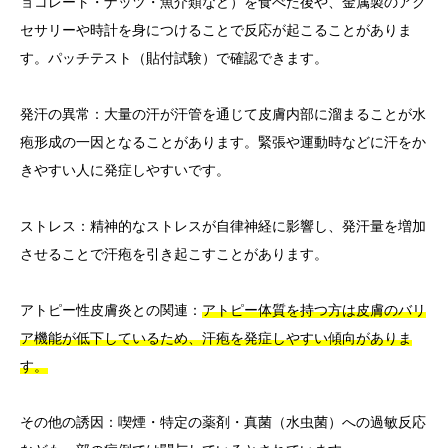
ョコレート・ナッツ・魚介類など）を食べた後や、金属製のアク
セサリーや時計を身につけることで反応が起こることがありま
す。パッチテスト（貼付試験）で確認できます。
発汗の異常：大量の汗が汗管を通じて皮膚内部に溜まることが水
疱形成の一因となることがあります。緊張や運動時などに汗をか
きやすい人に発症しやすいです。
ストレス：精神的なストレスが自律神経に影響し、発汗量を増加
させることで汗疱を引き起こすことがあります。
アトピー性皮膚炎との関連：
アトピー体質を持つ方は皮膚のバリ
ア機能が低下しているため、汗疱を発症しやすい傾向がありま
す。
その他の誘因：喫煙・特定の薬剤・真菌（水虫菌）への過敏反応