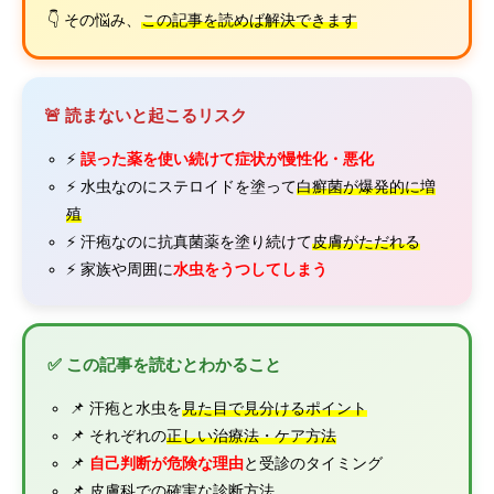
👇 その悩み、
この記事を読めば解決できます
🚨 読まないと起こるリスク
⚡
誤った薬を使い続けて症状が慢性化・悪化
⚡ 水虫なのにステロイドを塗って
白癬菌が爆発的に増
殖
⚡ 汗疱なのに抗真菌薬を塗り続けて
皮膚がただれる
⚡ 家族や周囲に
水虫をうつしてしまう
✅ この記事を読むとわかること
📌 汗疱と水虫を
見た目で見分けるポイント
📌 それぞれの
正しい治療法・ケア方法
📌
自己判断が危険な理由
と受診のタイミング
📌 皮膚科での確実な診断方法