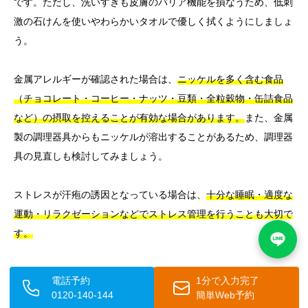
です。ただし、洗いすぎも皮膚のバリア機能を損なうため、低刺
激の石けんを使いやわらかいタオルで優しく拭くようにしましょ
う。
金属アレルギーが確認された場合は、
ニッケルを多く含む食品
（チョコレート・コーヒー・ナッツ・豆類・全粒穀物・缶詰食品
など）の摂取を控えることが有効な場合があります。
また、金属
製の調理器具からもニッケルが溶出することがあるため、調理器
具の見直しも検討してみましょう。
ストレスが汗疱の誘因となっている場合は、
十分な睡眠・適度な
運動・リラクゼーションなどでストレス管理を行うことも大切で
す。
水虫の予防・再発防止のための日常ケアとしては、以下の点が重
電話予約
1分で入力完了
要です。
0120-140-144
簡単Web予約