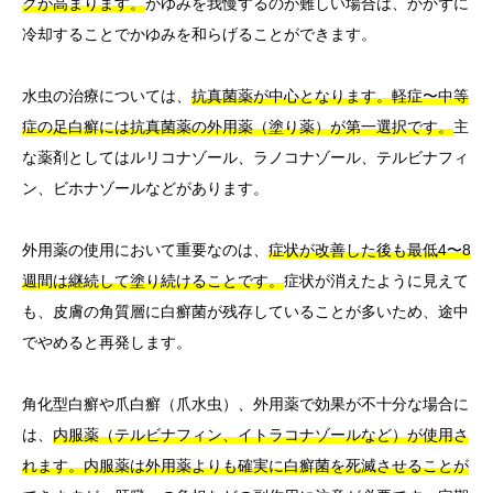
クが高まります。
かゆみを我慢するのが難しい場合は、かかずに
冷却することでかゆみを和らげることができます。
水虫の治療については、
抗真菌薬が中心となります。軽症〜中等
症の足白癬には抗真菌薬の外用薬（塗り薬）が第一選択です。
主
な薬剤としてはルリコナゾール、ラノコナゾール、テルビナフィ
ン、ビホナゾールなどがあります。
外用薬の使用において重要なのは、
症状が改善した後も最低4〜8
週間は継続して塗り続けることです。
症状が消えたように見えて
も、皮膚の角質層に白癬菌が残存していることが多いため、途中
でやめると再発します。
角化型白癬や爪白癬（爪水虫）、外用薬で効果が不十分な場合に
は、
内服薬（テルビナフィン、イトラコナゾールなど）が使用さ
れます。内服薬は外用薬よりも確実に白癬菌を死滅させることが