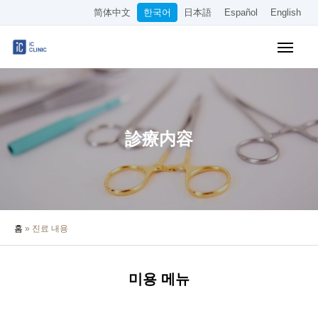
简体中文
한국어
日本語
Español
English
WEB 예약
요금표
오시는 길
클리닉 소개
診療内容
진료 안내
의사·원장 소개
홈
»
진료 내용
의료 칼럼
채용 정보
미용 메뉴
기타