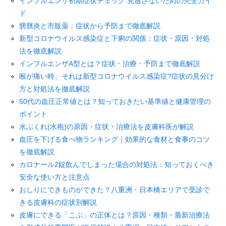
インフルエンザ初期症状チェック:見逃さないための完全ガイ
ド
膀胱炎と市販薬：症状から予防まで徹底解説
新型コロナウイルス感染症と下痢の関係：症状・原因・対処
法を徹底解説
インフルエンザA型とは？症状・治療・予防まで徹底解説
喉が痛い時、それは新型コロナウイルス感染症?症状の見分け
方と対処法を徹底解説
50代の血圧正常値とは？知っておきたい基準値と健康管理の
ポイント
水ぶくれ(水疱)の原因・症状・治療法を皮膚科医が解説
血圧を下げる食べ物ランキング｜効果的な食材と食事のコツ
を徹底解説
カロナール2錠飲んでしまった場合の対処法：知っておくべき
安全な使い方と注意点
おしりにできものができた？八重洲・日本橋エリアで受診で
きる皮膚科の症状別解説
皮膚にできる「こぶ」の正体とは？原因・種類・最新治療法