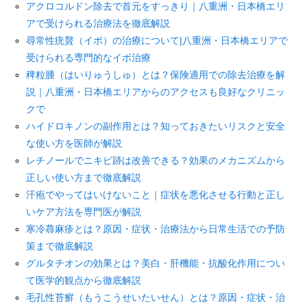
アクロコルドン除去で首元をすっきり｜八重洲・日本橋エリ
アで受けられる治療法を徹底解説
尋常性疣贅（イボ）の治療について|八重洲・日本橋エリアで
受けられる専門的なイボ治療
稗粒腫（はいりゅうしゅ）とは？保険適用での除去治療を解
説｜八重洲・日本橋エリアからのアクセスも良好なクリニッ
クで
ハイドロキノンの副作用とは？知っておきたいリスクと安全
な使い方を医師が解説
レチノールでニキビ跡は改善できる？効果のメカニズムから
正しい使い方まで徹底解説
汗疱でやってはいけないこと｜症状を悪化させる行動と正し
いケア方法を専門医が解説
寒冷蕁麻疹とは？原因・症状・治療法から日常生活での予防
策まで徹底解説
グルタチオンの効果とは？美白・肝機能・抗酸化作用につい
て医学的観点から徹底解説
毛孔性苔癬（もうこうせいたいせん）とは？原因・症状・治