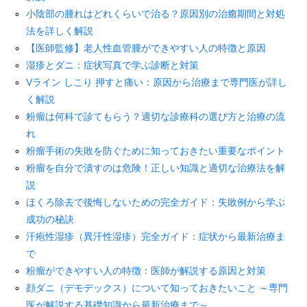
小陰部の腫れはどれくらいで治る？原因別の治癒期間と対処
法を詳しく解説
Language
【医師監修】老人性血管腫ができやすい人の特徴と原因
简体中文
한국어
日本語
Español
English
湿疹とダニ：症状写真で学ぶ診断と対策
Vライン しこり 押すと痛い：原因から治療まで専門医が詳し
く解説
粉瘤は何科で診てもらう？適切な診療科の選び方と治療の流
れ
粉瘤手術の失敗を防ぐために知っておきたい重要なポイント
粉瘤を自分で潰すのは危険！正しい知識と適切な治療法を解
説
ほくろ除去で後悔しないための完全ガイド：失敗例から学ぶ
成功の秘訣
汗疱性湿疹（異汗性湿疹）完全ガイド：症状から最新治療ま
で
粉瘤ができやすい人の特徴：医師が解説する原因と対策
顔ダニ（デモデックス）について知っておきたいこと ～専門
医が解説する基礎知識から最新治療まで～