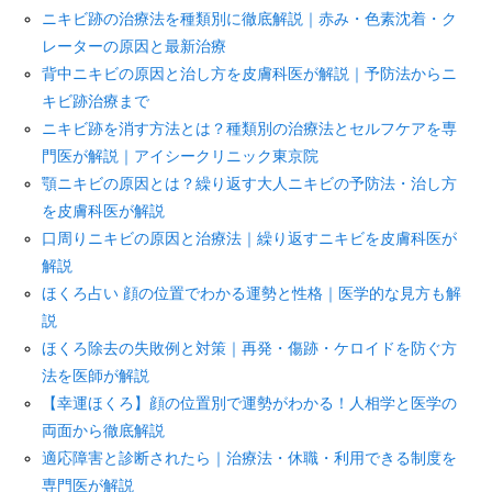
ニキビ跡の治療法を種類別に徹底解説｜赤み・色素沈着・ク
レーターの原因と最新治療
背中ニキビの原因と治し方を皮膚科医が解説｜予防法からニ
キビ跡治療まで
ニキビ跡を消す方法とは？種類別の治療法とセルフケアを専
門医が解説｜アイシークリニック東京院
顎ニキビの原因とは？繰り返す大人ニキビの予防法・治し方
を皮膚科医が解説
口周りニキビの原因と治療法｜繰り返すニキビを皮膚科医が
解説
ほくろ占い 顔の位置でわかる運勢と性格｜医学的な見方も解
説
ほくろ除去の失敗例と対策｜再発・傷跡・ケロイドを防ぐ方
法を医師が解説
【幸運ほくろ】顔の位置別で運勢がわかる！人相学と医学の
両面から徹底解説
適応障害と診断されたら｜治療法・休職・利用できる制度を
専門医が解説