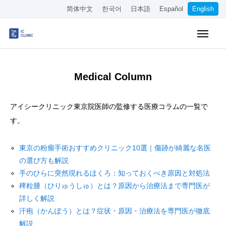
简体中文
한국어
日本語
Español
English
Online Booking
Pricing
Access
Medical Column
About the Clinic
アイシークリニック東京院医師の監修する医療コラムの一覧で
Treatments
す。
About Our Doctors
東京の粉瘤手術おすすめクリニック10選｜傷跡が綺麗な名医
の選び方も解説
Medical Column
手のひらに突然現れるほくろ：知っておくべき原因と対処法
稗粒腫（ひりゅうしゅ）とは？原因から治療法まで専門医が
Recruitment
詳しく解説
汗疱（かんぽう）とは？症状・原因・治療法を専門医が徹底
Other
解説