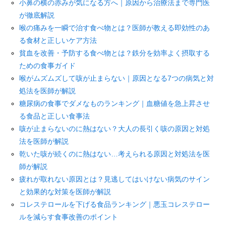
小鼻の横の赤みが気になる方へ｜原因から治療法まで専門医
が徹底解説
喉の痛みを一瞬で治す食べ物とは？医師が教える即効性のあ
る食材と正しいケア方法
貧血を改善・予防する食べ物とは？鉄分を効率よく摂取する
ための食事ガイド
喉がムズムズして咳が止まらない｜原因となる7つの病気と対
処法を医師が解説
糖尿病の食事でダメなものランキング｜血糖値を急上昇させ
る食品と正しい食事法
咳が止まらないのに熱はない？大人の長引く咳の原因と対処
法を医師が解説
乾いた咳が続くのに熱はない…考えられる原因と対処法を医
師が解説
疲れが取れない原因とは？見逃してはいけない病気のサイン
と効果的な対策を医師が解説
コレステロールを下げる食品ランキング｜悪玉コレステロー
ルを減らす食事改善のポイント