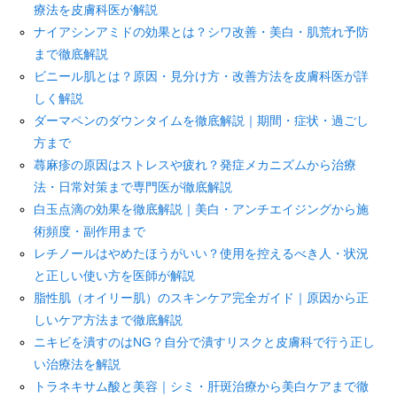
療法を皮膚科医が解説
ナイアシンアミドの効果とは？シワ改善・美白・肌荒れ予防
まで徹底解説
ビニール肌とは？原因・見分け方・改善方法を皮膚科医が詳
しく解説
ダーマペンのダウンタイムを徹底解説｜期間・症状・過ごし
方まで
蕁麻疹の原因はストレスや疲れ？発症メカニズムから治療
法・日常対策まで専門医が徹底解説
白玉点滴の効果を徹底解説｜美白・アンチエイジングから施
術頻度・副作用まで
レチノールはやめたほうがいい？使用を控えるべき人・状況
と正しい使い方を医師が解説
脂性肌（オイリー肌）のスキンケア完全ガイド｜原因から正
しいケア方法まで徹底解説
ニキビを潰すのはNG？自分で潰すリスクと皮膚科で行う正し
い治療法を解説
トラネキサム酸と美容｜シミ・肝斑治療から美白ケアまで徹