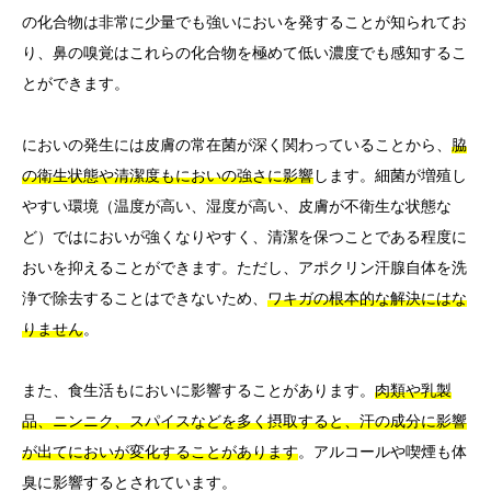
の化合物は非常に少量でも強いにおいを発することが知られてお
り、鼻の嗅覚はこれらの化合物を極めて低い濃度でも感知するこ
とができます。
においの発生には皮膚の常在菌が深く関わっていることから、
脇
の衛生状態や清潔度もにおいの強さに影響
します。細菌が増殖し
やすい環境（温度が高い、湿度が高い、皮膚が不衛生な状態な
ど）ではにおいが強くなりやすく、清潔を保つことである程度に
おいを抑えることができます。ただし、アポクリン汗腺自体を洗
浄で除去することはできないため、
ワキガの根本的な解決にはな
りません
。
また、食生活もにおいに影響することがあります。
肉類や乳製
品、ニンニク、スパイスなどを多く摂取すると、汗の成分に影響
が出てにおいが変化することがあります
。アルコールや喫煙も体
臭に影響するとされています。