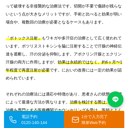
って破壊する非侵襲的な治療法です。切開が不要で傷跡が残らな
いという点が大きなメリットですが、手術と比べると効果が弱い
場合や、複数回の治療が必要となるケースもあります。
「ボトックス注射」
もワキガや多汗症の治療として広く使われて
います。ボツリヌストキシンを脇に注射することで汗腺の神経伝
達を遮断し、汗の分泌を抑制します。アポクリン汗腺とエクリン
汗腺の両方に作用しますが、
効果は永続的ではなく、約6ヶ月〜1
年程度で再度注射が必要
です。においの改善には一定の効果が認
められています。
それぞれの治療法には適応や特徴があり、患者さんの状態や希望
によって最適な方法が異なります。
治療を検討する際は、ワキガ
治療を専門とする医療機関でカウンセリングを受け、医師とよく
電話予約
1分で入力完了
相談した上で選択することが大切
です。
0120-140-144
簡単Web予約