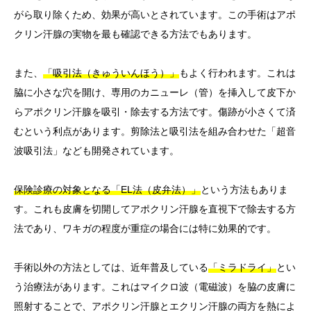
がら取り除くため、効果が高いとされています。この手術はアポ
クリン汗腺の実物を最も確認できる方法でもあります。
また、
「吸引法（きゅういんほう）」
もよく行われます。これは
脇に小さな穴を開け、専用のカニューレ（管）を挿入して皮下か
らアポクリン汗腺を吸引・除去する方法です。傷跡が小さくて済
むという利点があります。剪除法と吸引法を組み合わせた「超音
波吸引法」なども開発されています。
保険診療の対象となる「EL法（皮弁法）」
という方法もありま
す。これも皮膚を切開してアポクリン汗腺を直視下で除去する方
法であり、ワキガの程度が重症の場合には特に効果的です。
手術以外の方法としては、近年普及している
「ミラドライ」
とい
う治療法があります。これはマイクロ波（電磁波）を脇の皮膚に
照射することで、アポクリン汗腺とエクリン汗腺の両方を熱によ