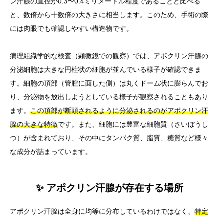
ン汗腺の直径が0.3〜0.4ミリメートル程度であることと比べる
と、数倍から十数倍の大きさに相当します。このため、手術の際
には肉眼でも確認しやすい構造物です。
病理組織学的な検査（顕微鏡での観察）では、アポクリン汗腺の
分泌細胞は大きな円柱状の細胞が並んでいる様子が確認できま
す。細胞の頂部（管腔に面した側）は丸くドーム状に膨らんでお
り、分泌物を放出しようとしている様子が観察されることもあり
ます。
この頂部が断頭されるように分泌されるのがアポクリン汗
腺の大きな特徴
です。また、細胞には豊富な細胞質（さいぼうし
つ）が含まれており、その中にタンパク質、脂質、糖質など様々
な成分が詰まっています。
✨ アポクリン汗腺が存在する場所
アポクリン汗腺は全身に均等に分布しているわけではなく、
特定