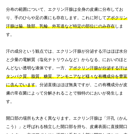
分布の範囲について、エクリン汗腺は全身の皮膚に分布してお
り、手のひらや足の裏にも存在します。これに対して
アポクリン
汗腺は脇、陰部、乳輪、外耳道など特定の部位にのみ存在
しま
す。
汗の成分という観点では、エクリン汗腺が分泌する汗はほぼ水分
と少量の電解質（塩化ナトリウムなど）からなる、においのほと
んどない透明な液体です。一方、
アポクリン汗腺が分泌する汗は
タンパク質、脂質、糖質、アンモニアなど様々な有機成分を豊富
に含んでいます
。分泌直後はほぼ無臭ですが、この有機成分が皮
膚の常在菌によって分解されることで独特のにおいが発生しま
す。
開口部の場所も大きく異なります。エクリン汗腺は「汗孔（かん
こう）」と呼ばれる独立した開口部を持ち、皮膚表面に直接開口