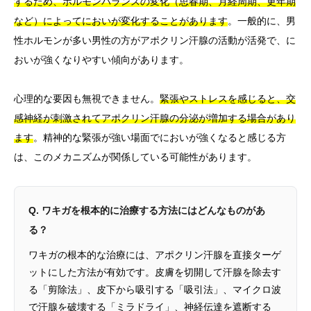
するため、ホルモンバランスの変化（思春期、月経周期、更年期
など）によってにおいが変化することがあります
。一般的に、男
性ホルモンが多い男性の方がアポクリン汗腺の活動が活発で、に
おいが強くなりやすい傾向があります。
心理的な要因も無視できません。
緊張やストレスを感じると、交
感神経が刺激されてアポクリン汗腺の分泌が増加する場合があり
ます
。精神的な緊張が強い場面でにおいが強くなると感じる方
は、このメカニズムが関係している可能性があります。
Q. ワキガを根本的に治療する方法にはどんなものがあ
る？
ワキガの根本的な治療には、アポクリン汗腺を直接ターゲ
ットにした方法が有効です。皮膚を切開して汗腺を除去す
る「剪除法」、皮下から吸引する「吸引法」、マイクロ波
で汗腺を破壊する「ミラドライ」、神経伝達を遮断する