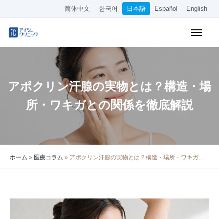
简体中文
한국어
日本語
Español
English
WEB予約
料金表
アクセス
アポクリン汗腺の実物とは？構造・場
クリニック紹介
所・ワキガとの関係を徹底解説
診療内容
院長・医師の紹介
ホーム
»
医療コラム
»
アポクリン汗腺の実物とは？構造・場所・ワキガとの関係を徹底解説
医療コラム
採用情報
その他