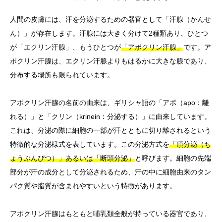
人間の皮膚には、汗を分泌するための器官として「汗腺（かんせ
ん）」が存在します。汗腺には大きく分けて2種類あり、ひとつ
が「エクリン汗腺」、もうひとつが
「アポクリン汗腺」
です。ア
ポクリン汗腺は、エクリン汗腺よりもはるかに大きな腺であり、
分布する場所も限られています。
アポクリン汗腺の名前の由来は、ギリシャ語の「アポ（apo：離
れる）」と「クリン（krinein：分泌する）」に由来しています。
これは、分泌の際に細胞の一部が汗とともに切り離されるという
特徴的な分泌様式を表しています。この分泌方式を
「頂分泌（ち
ょうぶんぴつ）」あるいは「断頭分泌」
と呼びます。細胞の先端
部分が汗の成分として分泌されるため、汗の中に細胞由来のタン
パク質や脂質が含まれやすいという特徴があります。
アポクリン汗腺はもともと哺乳類全般が持っている器官であり、