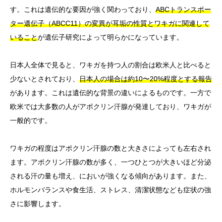
す。これは遺伝的な要因が強く関わっており、
ABCトランスポー
ター遺伝子（ABCC11）の変異が耳垢の性質とワキガに関連して
いること
が遺伝子研究によって明らかになっています。
日本人全体で見ると、ワキガを持つ人の割合は欧米人と比べると
少ないとされており、
日本人の場合は約10〜20%程度とする報告
があります。これは遺伝的な背景の違いによるものです。一方で
欧米では大多数の人がアポクリン汗腺が発達しており、ワキガが
一般的です。
ワキガの程度はアポクリン汗腺の数と大きさによっても左右され
ます。アポクリン汗腺の数が多く、一つひとつが大きいほど分泌
される汗の量も増え、においが強くなる傾向があります。また、
ホルモンバランスや食生活、ストレス、清潔状態なども症状の強
さに影響します。