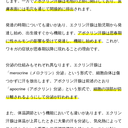
します。一方で
アポクリン汗腺は毛包の上部に開口しており、皮
膚表面には毛穴を通じて間接的に排出
されます。
発達の時期についても違いがあり、エクリン汗腺は胎児期から発
達し始め、出生後すぐから機能します。
アポクリン汗腺は思春期
に性ホルモンの影響を受けて発達し、機能し始めます
。これが、
ワキガの症状が思春期以降に現れることの理由です。
分泌の仕組みもそれぞれ異なります。エクリン汗腺は
「merocrine（メロクリン）分泌」という形式で、細胞自体は傷
つかずに汗を放出します。アポクリン汗腺は前述のとおり
「apocrine（アポクリン）分泌」という形式で、
細胞の頂部が切
り離されるようにして分泌が行われます
。
また、体温調節という機能においても違いがあります。エクリン
汗腺は体温が上昇したときに大量の汗を分泌し、気化熱によって