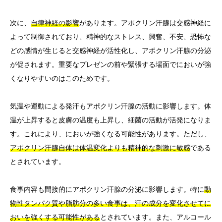
次に、
自律神経の影響
があります。アポクリン汗腺は交感神経に
よって制御されており、精神的なストレス、興奮、不安、恐怖な
どの感情が生じると交感神経が活性化し、アポクリン汗腺の分泌
が促されます。重要なプレゼンの前や緊張する場面でにおいが強
くなりやすいのはこのためです。
気温や運動による発汗もアポクリン汗腺の活動に影響します。体
温が上昇すると皮膚の温度も上昇し、細菌の活動が活発になりま
す。これにより、においが強くなる可能性があります。ただし、
アポクリン汗腺自体は体温変化よりも精神的な刺激に敏感
である
とされています。
食事内容も間接的にアポクリン汗腺の分泌に影響します。特に
動
物性タンパク質や脂肪分の多い食事は、汗の成分を変化させてに
おいを強くする可能性がある
とされています。また、アルコール