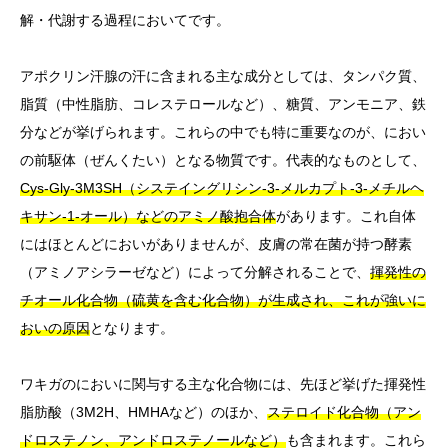
解・代謝する過程においてです。
アポクリン汗腺の汗に含まれる主な成分としては、タンパク質、
脂質（中性脂肪、コレステロールなど）、糖質、アンモニア、鉄
分などが挙げられます。これらの中でも特に重要なのが、におい
の前駆体（ぜんくたい）となる物質です。代表的なものとして、
Cys-Gly-3M3SH（システイングリシン-3-メルカプト-3-メチルヘ
キサン-1-オール）などのアミノ酸抱合体
があります。これ自体
にはほとんどにおいがありませんが、皮膚の常在菌が持つ酵素
（アミノアシラーゼなど）によって分解されることで、
揮発性の
チオール化合物（硫黄を含む化合物）が生成され、これが強いに
おいの原因
となります。
ワキガのにおいに関与する主な化合物には、先ほど挙げた揮発性
脂肪酸（3M2H、HMHAなど）のほか、
ステロイド化合物（アン
ドロステノン、アンドロステノールなど）
も含まれます。これら