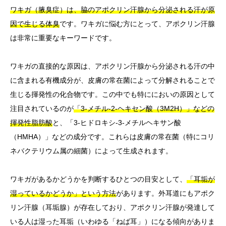
ワキガ（腋臭症）は、脇のアポクリン汗腺から分泌される汗が原
因で生じる体臭
です。ワキガに悩む方にとって、アポクリン汗腺
は非常に重要なキーワードです。
ワキガの直接的な原因は、アポクリン汗腺から分泌される汗の中
に含まれる有機成分が、皮膚の常在菌によって分解されることで
生じる揮発性の化合物です。この中でも特ににおいの原因として
注目されているのが
「3-メチル-2-ヘキセン酸（3M2H）」などの
揮発性脂肪酸
と、「3-ヒドロキシ-3-メチルヘキサン酸
（HMHA）」などの成分です。これらは皮膚の常在菌（特にコリ
ネバクテリウム属の細菌）によって生成されます。
ワキガがあるかどうかを判断するひとつの目安として、
「耳垢が
湿っているかどうか」という方法
があります。外耳道にもアポク
リン汗腺（耳垢腺）が存在しており、アポクリン汗腺が発達して
いる人は湿った耳垢（いわゆる「ねば耳」）になる傾向がありま