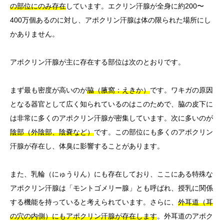
の部位にのみ存在
しています。エクリン汗腺が全身に約200〜
400万個あるのに対し、アポクリン汗腺は体の限られた場所にし
かありません。
アポクリン汗腺が主に存在する部位は次のとおりです。
まず最も密度が高いのが
脇（腋窩：えきか）
です。ワキガの原因
となる器官として広く知られているのはこのためで、脇の皮下に
は非常に多くのアポクリン汗腺が密集しています。次に多いのが
陰部（外陰部、陰嚢など）
です。この部位にも多くのアポクリン
汗腺が存在し、体臭に影響することがあります。
また、乳輪（にゅうりん）にも存在しており、ここにある特殊な
アポクリン汗腺は「モントゴメリー腺」とも呼ばれ、授乳に関係
する機能を持っていると考えられています。さらに、
外耳道（耳
の穴の内側）にもアポクリン汗腺が存在します
。外耳道のアポク