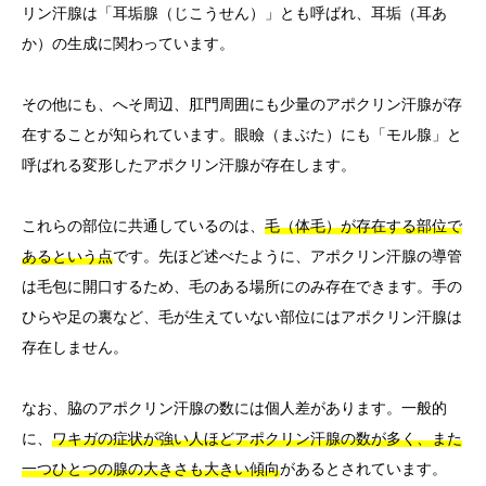
リン汗腺は「耳垢腺（じこうせん）」とも呼ばれ、耳垢（耳あ
か）の生成に関わっています。
その他にも、へそ周辺、肛門周囲にも少量のアポクリン汗腺が存
在することが知られています。眼瞼（まぶた）にも「モル腺」と
呼ばれる変形したアポクリン汗腺が存在します。
これらの部位に共通しているのは、
毛（体毛）が存在する部位で
あるという点
です。先ほど述べたように、アポクリン汗腺の導管
は毛包に開口するため、毛のある場所にのみ存在できます。手の
ひらや足の裏など、毛が生えていない部位にはアポクリン汗腺は
存在しません。
なお、脇のアポクリン汗腺の数には個人差があります。一般的
に、
ワキガの症状が強い人ほどアポクリン汗腺の数が多く、また
一つひとつの腺の大きさも大きい傾向
があるとされています。