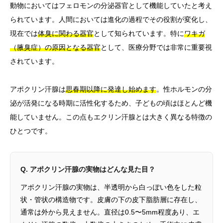
動物においてはフェロモンの分泌器官として機能していたと考え
られています。人間においては進化の過程でその役割が変化し、
現在では
体臭に関わる器官
として知られています。特に
ワキガ
（腋臭症）の原因となる器官
として、医療分野では非常に重要視
されています。
アポクリン汗腺は
思春期以降に発達し始めます
。性ホルモンの分
泌が活発になる時期に活性化するため、子どもの頃はほとんど機
能していません。この点もエクリン汗腺とは大きく異なる特徴の
ひとつです。
Q. アポクリン汗腺の実物はどんな見た目？
アポクリン汗腺の実物は、半透明から白っぽい色をした粒
状・管状の構造物です。皮膚の下の皮下脂肪層に存在し、
通常は外から見えません。直径は0.5〜5mm程度あり、エ