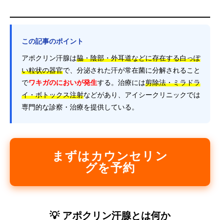
この記事のポイント
アポクリン汗腺は
脇・陰部・外耳道などに存在する白っぽ
い粒状の器官
で、分泌された汗が常在菌に分解されること
で
ワキガのにおいが発生
する。治療には
剪除法・ミラドラ
イ・ボトックス注射
などがあり、アイシークリニックでは
専門的な診察・治療を提供している。
まずはカウンセリン
グを予約
💡 アポクリン汗腺とは何か