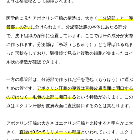
ような構造物として認識されます。
医学的に見たアポクリン汗腺の構造は、大きく
「分泌部」と「導
管部」の2つ
に分けられます。分泌部は腺の本体にあたる部分
で、皮下組織の深部に位置しています。ここでは汗の成分が実際
に作られます。分泌部は「糸球（しきゅう）」とも呼ばれる丸ま
った形状をしており、顕微鏡で見ると複数の細胞が集まったコイ
ル状の構造が確認できます。
一方の導管部は、分泌部で作られた汗を毛包（もうほう）に運ぶ
ための管です。
アポクリン汗腺の導管は直接皮膚表面に開口する
のではなく、毛包の上部に開口する
という特徴があります。この
点はエクリン汗腺が皮膚表面に直接開口するのとは異なります。
アポクリン汗腺の大きさはエクリン汗腺と比較すると明らかに大
きく、
直径は0.5〜5ミリメートル程度
といわれています。エクリ