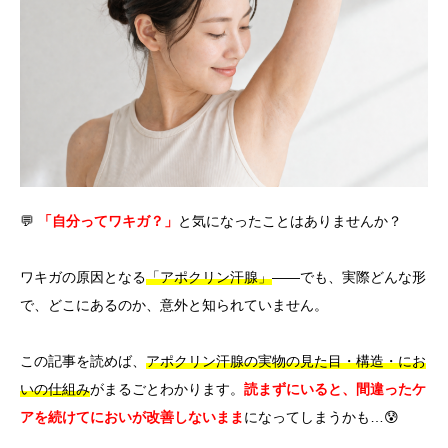
言語
简体中文
한국어
日本語
Español
English
💬
「自分ってワキガ？」
と気になったことはありませんか？
ワキガの原因となる
「アポクリン汗腺」
——でも、実際どんな形
で、どこにあるのか、意外と知られていません。
この記事を読めば、
アポクリン汗腺の実物の見た目・構造・にお
いの仕組み
がまるごとわかります。
読まずにいると、間違ったケ
アを続けてにおいが改善しないまま
になってしまうかも…😰