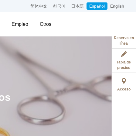
简体中文
한국어
日本語
Español
English
Empleo
Otros
Reserva en
línea
Tabla de
precios
Acceso
cos