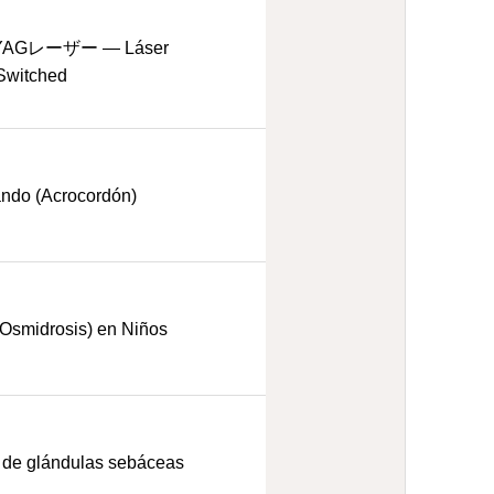
Gレーザー — Láser
Switched
ando (Acrocordón)
 (Osmidrosis) en Niños
 de glándulas sebáceas