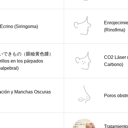
Enrojecimie
Ecrino (Siringoma)
(Rinofima)
いできもの（眼瞼黄色腫）
CO2 Láser (
illos en los párpados
Carbono)
alpebral)
ación y Manchas Oscuras
Poros obstr
Tratamiento 