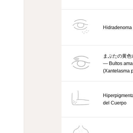
Hidradenoma 
まぶたの黄色
— Bultos amar
(Xantelasma p
Hiperpigment
del Cuerpo