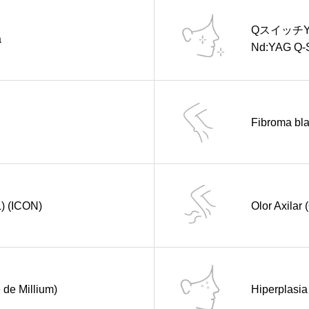
QスイッチYA
a
Nd:YAG Q-
Fibroma bl
L) (ICON)
Olor Axilar
 de Millium)
Hiperplasia