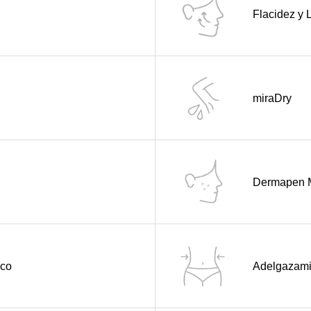
Flacidez y L
miraDry
Dermapen M
ico
Adelgazami