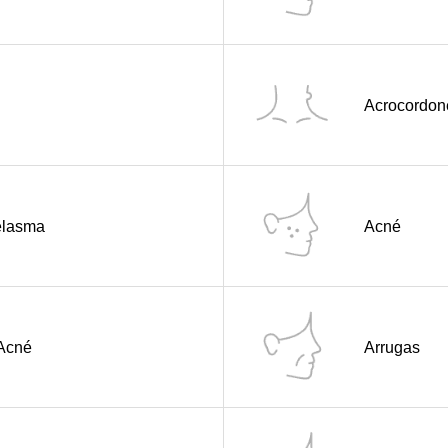
Acrocordone
elasma
Acné
 Acné
Arrugas