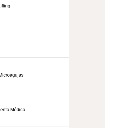
ifting
icroagujas
ento Médico