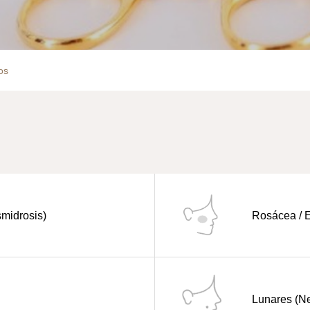
os
smidrosis)
Rosácea / E
Lunares (N