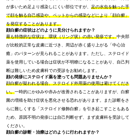
が多いため足より感染しにくい部位ですが、
足の水虫を触った手
で顔を触る自己感染や、ペットからの感染などにより「顔白癬」
を発症することがあります。
顔白癬の症状はどのように見分けられますか？
最も特徴的な症状は、環状（リング状）の赤い発疹です。
中央部
が比較的正常な皮膚に近づき、周辺が赤く盛り上がる「中心治
癒」のパターンが見られることがあります。ただし、ステロイド
薬を使用している場合は症状が不明瞭になることがあり、自己判
断は難しいため皮膚科での受診をお勧めします。
顔の発疹にステロイド薬を塗っても問題ありませんか？
顔白癬が疑われる場合、ステロイド外用薬の使用は避けてくださ
い。
一時的にかゆみや赤みが改善されることがありますが、白癬
菌の増殖を助け症状を悪化させる恐れがあります。また診断をさ
らに難しくする「ステロイド修飾白癬」を引き起こすこともある
ため、原因不明の発疹には自己判断せず、まず皮膚科を受診して
ください。
顔白癬の診断・治療はどのように行われますか？