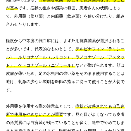
が基本
です。症状の重さや感染の範囲、患者さんの状態によっ
て、外用薬（塗り薬）と内服薬（飲み薬）を使い分けたり、組み
合わせたりします。
軽度から中等度の顔白癬には、まず外用抗真菌薬が選択されるこ
とが多いです。代表的なものとして、
テルビナフィン（ラミシー
ル）、ルリコナゾール（ルリコン）、ラノコナゾール（アスタッ
ト）、ケトコナゾール（ニゾラール）
などが挙げられます。顔は
皮膚が薄いため、足の水虫用の強い薬をそのまま使用することは
避け、刺激の少ない製剤を医師の指示に従って使うことが大切で
す。
外用薬を使用する際の注意点として、
症状が改善されても自己判
断で使用をやめないことが重要
です。見た目がよくなっても皮膚
の角質層には白癬菌が残っていることが多く、途中でやめてしま
うと再発の原因になります。医師が指示した期間、しっかりと塗