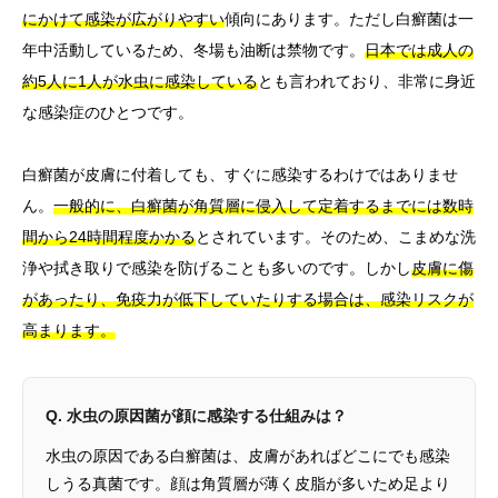
にかけて感染が広がりやすい
傾向にあります。ただし白癬菌は一
年中活動しているため、冬場も油断は禁物です。
日本では成人の
約5人に1人が水虫に感染している
とも言われており、非常に身近
な感染症のひとつです。
白癬菌が皮膚に付着しても、すぐに感染するわけではありませ
ん。
一般的に、白癬菌が角質層に侵入して定着するまでには数時
間から24時間程度かかる
とされています。そのため、こまめな洗
浄や拭き取りで感染を防げることも多いのです。しかし
皮膚に傷
があったり、免疫力が低下していたりする場合は、感染リスクが
高まります。
Q. 水虫の原因菌が顔に感染する仕組みは？
水虫の原因である白癬菌は、皮膚があればどこにでも感染
しうる真菌です。顔は角質層が薄く皮脂が多いため足より