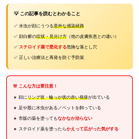
💡 この記事を読むとわかること
✅ 水虫が顔にうつる
意外な感染経路
✅ 顔白癬の
症状・見分け方
（他の皮膚疾患との違い）
✅
ステロイド薬で悪化する
危険な落とし穴
✅ 正しい治療法と再発を防ぐ予防策
🚨 こんな方は要注意！
🔸 顔に
リング状・輪っか状の赤い発疹
が出ている
🔸 足や股に水虫がある／ペットを飼っている
🔸 市販の薬を塗っても
なかなか治らない
🔸 ステロイド薬を塗ったら
かえって広がった気がする