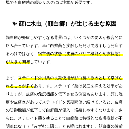
場でも白癬菌の感染リスクには注意が必要です。
✨ 顔に水虫（顔白癬）が生じる主な原因
顔白癬が発症しやすくなる背景には、いくつかの要因が複合的に
絡み合っています。単に白癬菌と接触しただけで必ずしも発症す
るわけではなく、
宿主側の状態（皮膚のバリア機能や免疫状態）
が大きく関与
しています。
まず、
ステロイド外用薬の長期使用が顔白癬の原因として挙げら
れることが多く
あります。ステロイド薬は炎症を抑える効果があ
りますが、皮膚の免疫機能を低下させる側面もあります。顔に湿
疹や皮膚炎があってステロイドを長期間使い続けていると、皮膚
の防御機能が低下して白癬菌が侵入・増殖しやすくなります。さ
らに、ステロイド薬を塗ることで白癬菌に特徴的な皮膚症状が不
明瞭になり（「みずむし隠し」とも呼ばれます）、顔白癬の診断