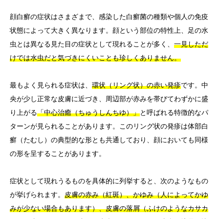
顔白癬の症状はさまざまで、感染した白癬菌の種類や個人の免疫
状態によって大きく異なります。顔という部位の特性上、足の水
虫とは異なる見た目の症状として現れることが多く、
一見しただ
けでは水虫だと気づきにくいことも珍しくありません。
最もよく見られる症状は、
環状（リング状）の赤い発疹
です。中
央が少し正常な皮膚に近づき、周辺部が赤みを帯びてわずかに盛
り上がる
「中心治癒（ちゅうしんちゆ）」
と呼ばれる特徴的なパ
ターンが見られることがあります。このリング状の発疹は体部白
癬（たむし）の典型的な形とも共通しており、顔においても同様
の形を呈することがあります。
症状として現れうるものを具体的に列挙すると、次のようなもの
が挙げられます。
皮膚の赤み（紅斑）、かゆみ（人によってかゆ
みが少ない場合もあります）、皮膚の落屑（ふけのようなカサカ