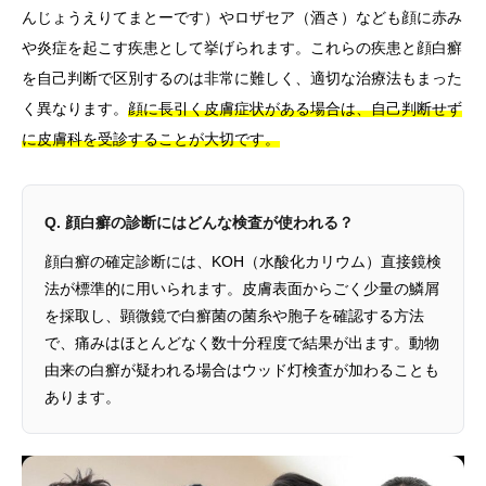
んじょうえりてまとーです）やロザセア（酒さ）なども顔に赤み
や炎症を起こす疾患として挙げられます。これらの疾患と顔白癬
を自己判断で区別するのは非常に難しく、適切な治療法もまった
く異なります。
顔に長引く皮膚症状がある場合は、自己判断せず
に皮膚科を受診することが大切です。
Q. 顔白癬の診断にはどんな検査が使われる？
顔白癬の確定診断には、KOH（水酸化カリウム）直接鏡検
法が標準的に用いられます。皮膚表面からごく少量の鱗屑
を採取し、顕微鏡で白癬菌の菌糸や胞子を確認する方法
で、痛みはほとんどなく数十分程度で結果が出ます。動物
由来の白癬が疑われる場合はウッド灯検査が加わることも
あります。