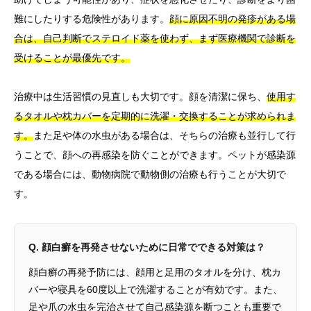
難にしたりする危険性があります。
顔に原因不明の発疹がある場
合は、自己判断でステロイド薬を使わず、まず医療機関で診断を
受けることが最優先です。
治療中は生活習慣の見直しも大切です。顔を清潔に保ち、
使用す
るタオルや枕カバーを定期的に洗濯・交換することが求められま
す。
また足や体の水虫がある場合は、そちらの治療も並行して行
うことで、顔への再感染を防ぐことができます。ペットが感染源
である場合には、動物病院で動物側の治療も行うことが大切で
す。
Q. 顔白癬を再発させないために日常でできる対策は？
顔白癬の再発予防には、顔用と足用のタオルを分け、枕カ
バーや寝具を60度以上で洗濯することが有効です。また、
足や爪の水虫を完治させて自己感染源を断つことも重要で