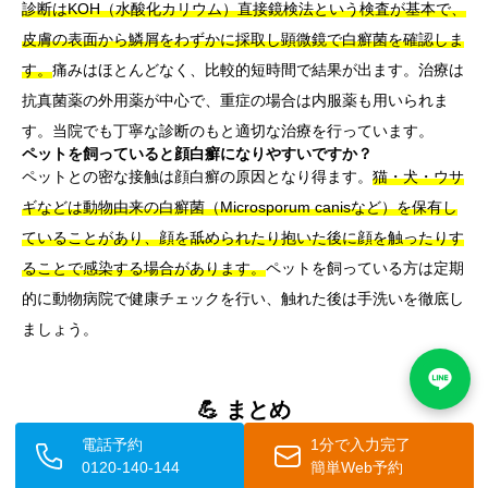
診断はKOH（水酸化カリウム）直接鏡検法という検査が基本で、
皮膚の表面から鱗屑をわずかに採取し顕微鏡で白癬菌を確認しま
す。
痛みはほとんどなく、比較的短時間で結果が出ます。治療は
抗真菌薬の外用薬が中心で、重症の場合は内服薬も用いられま
す。当院でも丁寧な診断のもと適切な治療を行っています。
ペットを飼っていると顔白癬になりやすいですか？
ペットとの密な接触は顔白癬の原因となり得ます。
猫・犬・ウサ
ギなどは動物由来の白癬菌（Microsporum canisなど）を保有し
ていることがあり、顔を舐められたり抱いた後に顔を触ったりす
ることで感染する場合があります。
ペットを飼っている方は定期
的に動物病院で健康チェックを行い、触れた後は手洗いを徹底し
ましょう。
💪 まとめ
電話予約
1分で入力完了
水虫の原因菌である白癬菌は、足だけでなく顔にも感染する可能
0120-140-144
簡単Web予約