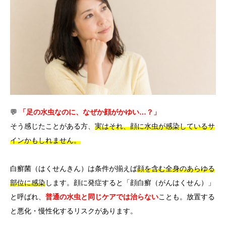
言語
简体中文
한국어
日本語
Español
English
💬
「足の水虫なのに、なぜか顔がかゆい…？」
そう感じたことがある方、
実はそれ、顔に水虫が感染しているサ
インかもしれません。
白癬菌（はくせんきん）は条件が揃えば
顔を含む全身のあらゆる
部位に感染
します。顔に発症すると「顔白癬（がんはくせん）」
と呼ばれ、
普通の水虫と同じケアでは治らない
ことも。放置する
と悪化・慢性化するリスクがあります。