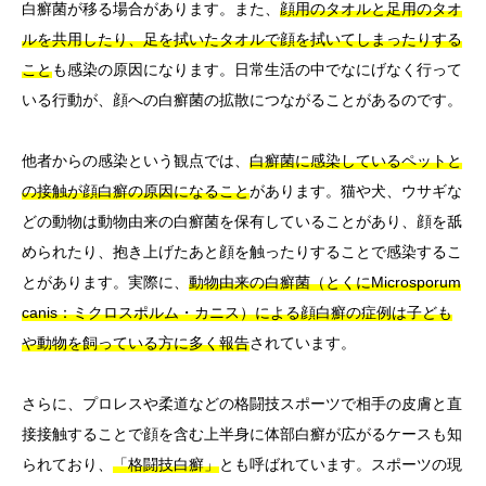
白癬菌が移る場合があります。また、
顔用のタオルと足用のタオ
ルを共用したり、足を拭いたタオルで顔を拭いてしまったりする
こと
も感染の原因になります。日常生活の中でなにげなく行って
いる行動が、顔への白癬菌の拡散につながることがあるのです。
他者からの感染という観点では、
白癬菌に感染しているペットと
の接触が顔白癬の原因になること
があります。猫や犬、ウサギな
どの動物は動物由来の白癬菌を保有していることがあり、顔を舐
められたり、抱き上げたあと顔を触ったりすることで感染するこ
とがあります。実際に、
動物由来の白癬菌（とくにMicrosporum
canis：ミクロスポルム・カニス）による顔白癬の症例は子ども
や動物を飼っている方に多く報告
されています。
さらに、プロレスや柔道などの格闘技スポーツで相手の皮膚と直
接接触することで顔を含む上半身に体部白癬が広がるケースも知
られており、
「格闘技白癬」
とも呼ばれています。スポーツの現