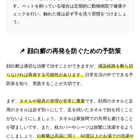
す。ペットを飼っている場合は定期的に動物病院で健康チ
ェックを行い、触れた後は必ず手を洗う習慣をつけましょ
う。
📌 顔白癬の再発を防ぐための予防策
顔白癬は適切な治療で治すことができますが、
感染経路を断ち切
らなければ再発する可能性があります。
日常生活の中でできる予
防策を知り、実践することが大切です。
まず、
タオルや寝具の管理が非常に重要
です。顔用のタオルと足
用のタオルは必ず別々にして、足を拭いたタオルで顔を拭くこと
がないようにしましょう。タオルは家族間での共用も避けること
が望ましいです。また、枕カバーやシーツは頻繁に洗濯するよう
にしましょう。
白癬菌は高温に弱く、60度以上のお湯での洗濯や