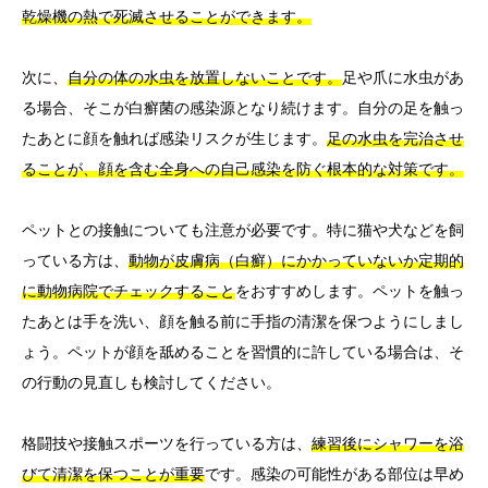
乾燥機の熱で死滅させることができます。
次に、
自分の体の水虫を放置しないことです。
足や爪に水虫があ
る場合、そこが白癬菌の感染源となり続けます。自分の足を触っ
たあとに顔を触れば感染リスクが生じます。
足の水虫を完治させ
ることが、顔を含む全身への自己感染を防ぐ根本的な対策です。
ペットとの接触についても注意が必要です。特に猫や犬などを飼
っている方は、
動物が皮膚病（白癬）にかかっていないか定期的
に動物病院でチェックすること
をおすすめします。ペットを触っ
たあとは手を洗い、顔を触る前に手指の清潔を保つようにしまし
ょう。ペットが顔を舐めることを習慣的に許している場合は、そ
の行動の見直しも検討してください。
格闘技や接触スポーツを行っている方は、
練習後にシャワーを浴
びて清潔を保つことが重要
です。感染の可能性がある部位は早め