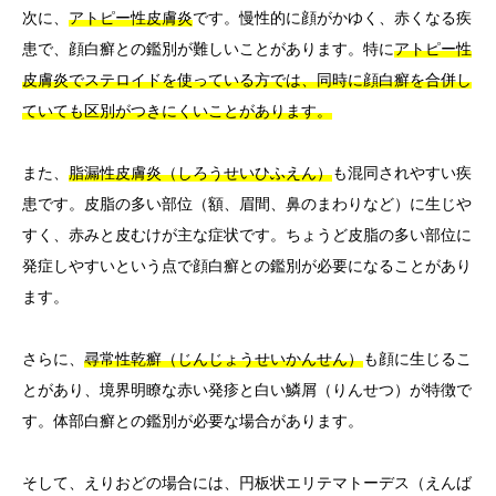
次に、
アトピー性皮膚炎
です。慢性的に顔がかゆく、赤くなる疾
患で、顔白癬との鑑別が難しいことがあります。特に
アトピー性
皮膚炎でステロイドを使っている方では、同時に顔白癬を合併し
ていても区別がつきにくいことがあります。
また、
脂漏性皮膚炎（しろうせいひふえん）
も混同されやすい疾
患です。皮脂の多い部位（額、眉間、鼻のまわりなど）に生じや
すく、赤みと皮むけが主な症状です。ちょうど皮脂の多い部位に
発症しやすいという点で顔白癬との鑑別が必要になることがあり
ます。
さらに、
尋常性乾癬（じんじょうせいかんせん）
も顔に生じるこ
とがあり、境界明瞭な赤い発疹と白い鱗屑（りんせつ）が特徴で
す。体部白癬との鑑別が必要な場合があります。
そして、えりおどの場合には、円板状エリテマトーデス（えんば