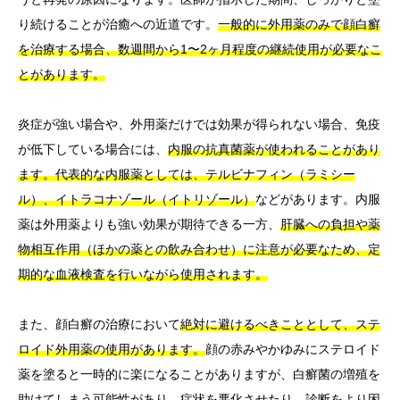
り続けることが治癒への近道です。
一般的に外用薬のみで顔白癬
を治療する場合、数週間から1〜2ヶ月程度の継続使用が必要なこ
とがあります。
炎症が強い場合や、外用薬だけでは効果が得られない場合、免疫
が低下している場合には、
内服の抗真菌薬が使われることがあり
ます。代表的な内服薬としては、テルビナフィン（ラミシー
ル）、イトラコナゾール（イトリゾール）
などがあります。内服
薬は外用薬よりも強い効果が期待できる一方、
肝臓への負担や薬
物相互作用（ほかの薬との飲み合わせ）に注意が必要なため、定
期的な血液検査を行いながら使用されます。
また、顔白癬の治療において
絶対に避けるべきこととして、ステ
ロイド外用薬の使用があります。
顔の赤みやかゆみにステロイド
薬を塗ると一時的に楽になることがありますが、白癬菌の増殖を
助けてしまう可能性があり、症状を悪化させたり、診断をより困