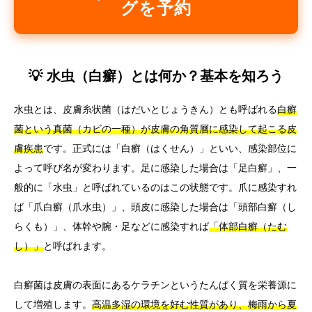
グを予約
💡 水虫（白癬）とは何か？基本を知ろう
水虫とは、皮膚糸状菌（はだいとじょうきん）とも呼ばれる
白癬
菌という真菌（カビの一種）が皮膚の角質層に感染して起こる皮
膚疾患
です。正式には「白癬（はくせん）」といい、感染部位に
よって呼び名が変わります。足に感染した場合は「足白癬」、一
般的に「水虫」と呼ばれているのはこの状態です。爪に感染すれ
ば「爪白癬（爪水虫）」、頭皮に感染した場合は「頭部白癬（し
らくも）」、体幹や腕・足などに感染すれば
「体部白癬（たむ
し）」
と呼ばれます。
白癬菌は皮膚の表面にあるケラチンというたんぱく質を栄養源に
して増殖します。
高温多湿の環境を好む性質があり、梅雨から夏