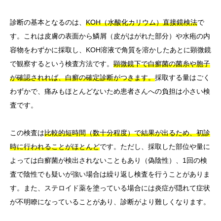
診断の基本となるのは、
KOH（水酸化カリウム）直接鏡検法
で
す。これは皮膚の表面から鱗屑（皮がはがれた部分）や水疱の内
容物をわずかに採取し、KOH溶液で角質を溶かしたあとに顕微鏡
で観察するという検査方法です。
顕微鏡下で白癬菌の菌糸や胞子
が確認されれば、白癬の確定診断がつきます。
採取する量はごく
わずかで、痛みもほとんどないため患者さんへの負担は小さい検
査です。
この検査は
比較的短時間（数十分程度）で結果が出るため、初診
時に行われることがほとんど
です。ただし、採取した部位や量に
よっては白癬菌が検出されないこともあり（偽陰性）、1回の検
査で陰性でも疑いが強い場合は繰り返し検査を行うことがありま
す。また、ステロイド薬を塗っている場合には炎症が隠れて症状
が不明瞭になっていることがあり、診断がより難しくなります。