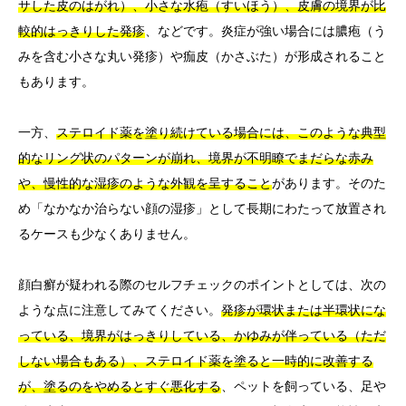
サした皮のはがれ）、小さな水疱（すいほう）、皮膚の境界が比
較的はっきりした発疹
、などです。炎症が強い場合には膿疱（う
みを含む小さな丸い発疹）や痂皮（かさぶた）が形成されること
もあります。
一方、
ステロイド薬を塗り続けている場合には、このような典型
的なリング状のパターンが崩れ、境界が不明瞭でまだらな赤み
や、慢性的な湿疹のような外観を呈すること
があります。そのた
め「なかなか治らない顔の湿疹」として長期にわたって放置され
るケースも少なくありません。
顔白癬が疑われる際のセルフチェックのポイントとしては、次の
ような点に注意してみてください。
発疹が環状または半環状にな
っている、境界がはっきりしている、かゆみが伴っている（ただ
しない場合もある）、ステロイド薬を塗ると一時的に改善する
が、塗るのをやめるとすぐ悪化する
、ペットを飼っている、足や