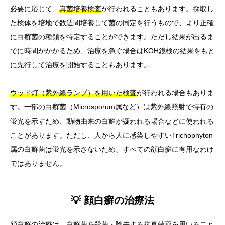
必要に応じて、
真菌培養検査
が行われることもあります。採取し
た検体を培地で数週間培養して菌の同定を行うもので、より正確
に白癬菌の種類を特定することができます。ただし結果が出るま
でに時間がかかるため、治療を急ぐ場合はKOH鏡検の結果をもと
に先行して治療を開始することもあります。
ウッド灯（紫外線ランプ）を用いた検査
が行われる場合もありま
す。一部の白癬菌（Microsporum属など）は紫外線照射で特有の
蛍光を示すため、動物由来の白癬が疑われる場合などに使われる
ことがあります。ただし、人から人に感染しやすいTrichophyton
属の白癬菌は蛍光を示さないため、すべての顔白癬に有用なわけ
ではありません。
💡 顔白癬の治療法
顔白癬の治療は、
白癬菌を殺菌・除去する抗真菌薬を用いること