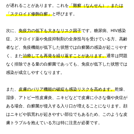
が遅れることがあります。これを
「難癬（なんせん）」または
「ステロイド修飾白癬」
と呼びます。
次に、
免疫力の低下も大きなリスク因子
です。糖尿病、HIV感染
症、ステロイド薬や免疫抑制剤の全身投与を受けている方、高齢
者など、免疫機能が低下した状態では白癬菌の感染が起こりやす
く、また
治療しても再発を繰り返すことがあります。
通常は問題
なく排除できる量の白癬菌であっても、免疫が低下した状態では
感染が成立しやすくなります。
また、
皮膚のバリア機能の破綻も感染リスクを高めます。
乾燥、
湿疹、アトピー性皮膚炎、ニキビなどで皮膚に小さな傷や炎症が
ある場合、白癬菌が侵入する入り口が増えることになります。顔
はニキビや肌荒れが起きやすい部位でもあるため、このような皮
膚トラブルを抱えている方は特に注意が必要です。