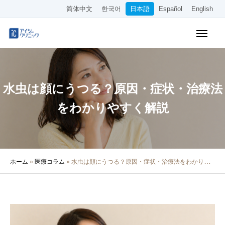
简体中文
한국어
日本語
Español
English
WEB予約
料金表
アクセス
水虫は顔にうつる？原因・症状・治療法
クリニック紹介
をわかりやすく解説
診療内容
院長・医師の紹介
ホーム
»
医療コラム
»
水虫は顔にうつる？原因・症状・治療法をわかりやすく解説
医療コラム
採用情報
その他