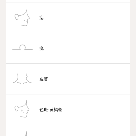
痣
疣
皮赘
色斑·黄褐斑