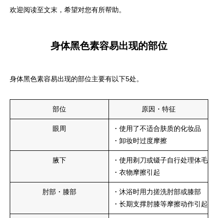
欢迎阅读至文末，希望对您有所帮助。
身体黑色素容易出现的部位
身体黑色素容易出现的部位主要有以下5处。
部位
原因・特征
眼周
・使用了不适合肤质的化妆品
・卸妆时过度摩擦
腋下
・使用剃刀或镊子自行处理体毛
・衣物摩擦引起
肘部・膝部
・沐浴时用力搓洗肘部或膝部
・长期支撑肘膝等摩擦动作引起