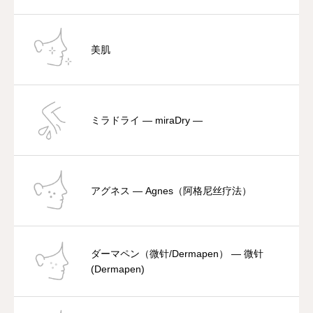
美肌
ミラドライ — miraDry —
アグネス — Agnes（阿格尼丝疗法）
ダーマペン（微针/Dermapen） — 微针
(Dermapen)