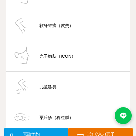
软纤维瘤（皮赘）
光子嫩肤（ICON）
儿童狐臭
粟丘疹（稗粒腫）
電話予約
1分で入力完了