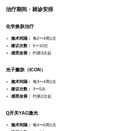
治疗期间・就诊安排
化学换肤治疗
施术间隔：
每2〜4周1次
建议次数：
5〜10次
感受改善：
约第3次起
光子嫩肤（ICON）
施术间隔：
每3〜4周1次
建议次数：
3〜5次
感受改善：
约第2次起
Q开关YAG激光
施术间隔：
每4〜6周1次