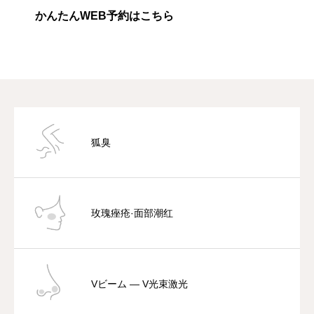
かんたんWEB予約はこちら
狐臭
玫瑰痤疮·面部潮红
Vビーム — V光束激光