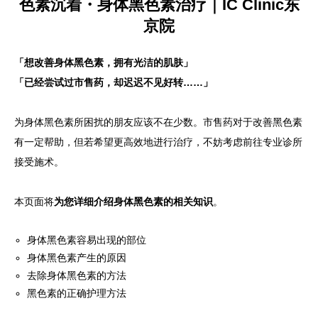
色素沉着・身体黑色素治疗｜IC Clinic东
京院
语言
简体中文
한국어
日本語
Español
English
「想改善身体黑色素，拥有光洁的肌肤」
「已经尝试过市售药，却迟迟不见好转……」
为身体黑色素所困扰的朋友应该不在少数。市售药对于改善黑色素
有一定帮助，但若希望更高效地进行治疗，不妨考虑前往专业诊所
接受施术。
本页面将
为您详细介绍身体黑色素的相关知识
。
身体黑色素容易出现的部位
身体黑色素产生的原因
去除身体黑色素的方法
黑色素的正确护理方法