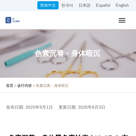
简体中文
한국어
日本語
Español
English
WEB预约
收费价目表
交通指南
色素沉着・身体暗沉
诊所介绍
诊疗内容
首页
»
诊疗内容
»
色素沉着・身体暗沉
医生·院长介绍
医疗专栏
发布日期: 2025年9月1日
更新日期: 2026年8月3日
招聘信息
其他