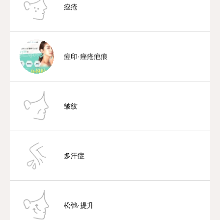
痤疮
痘印·痤疮疤痕
皱纹
多汗症
松弛·提升