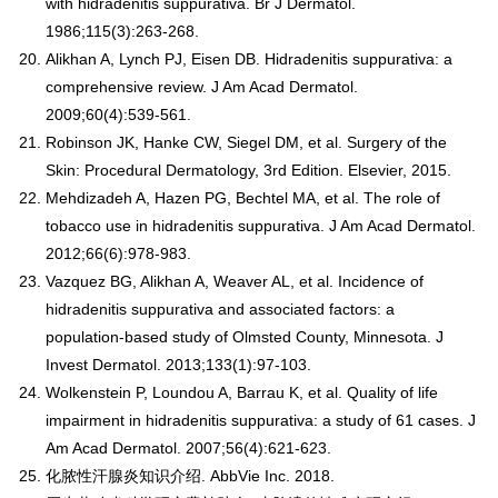
with hidradenitis suppurativa. Br J Dermatol.
1986;115(3):263-268.
Alikhan A, Lynch PJ, Eisen DB. Hidradenitis suppurativa: a
comprehensive review. J Am Acad Dermatol.
2009;60(4):539-561.
Robinson JK, Hanke CW, Siegel DM, et al. Surgery of the
Skin: Procedural Dermatology, 3rd Edition. Elsevier, 2015.
Mehdizadeh A, Hazen PG, Bechtel MA, et al. The role of
tobacco use in hidradenitis suppurativa. J Am Acad Dermatol.
2012;66(6):978-983.
Vazquez BG, Alikhan A, Weaver AL, et al. Incidence of
hidradenitis suppurativa and associated factors: a
population-based study of Olmsted County, Minnesota. J
Invest Dermatol. 2013;133(1):97-103.
Wolkenstein P, Loundou A, Barrau K, et al. Quality of life
impairment in hidradenitis suppurativa: a study of 61 cases. J
Am Acad Dermatol. 2007;56(4):621-623.
化脓性汗腺炎知识介绍. AbbVie Inc. 2018.