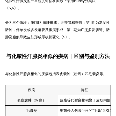
化脓性汗腺炎的严重程度评估在国际上采用Hurley分类法
〔5,6〕。
分为三个阶段：第I期为脓肿形成，无瘘管和瘢痕；第II期为复发性
脓肿，伴单发或多发瘘管及瘢痕形成；第III期为广泛多发瘘管、脓
肿及瘢痕导致皮肤形成厚板状硬化〔5〕。
与化脓性汗腺炎相似的疾病｜区别与鉴别方法
与化脓性汗腺炎相似的疾病包括表皮囊肿（粉瘤）和毛囊炎等。
疾病
特征
表皮囊肿（粉瘤）
皮脂等代谢废物积聚于皮肤内部形
毛囊炎
细菌侵入包裹毛根的”毛囊”后引发