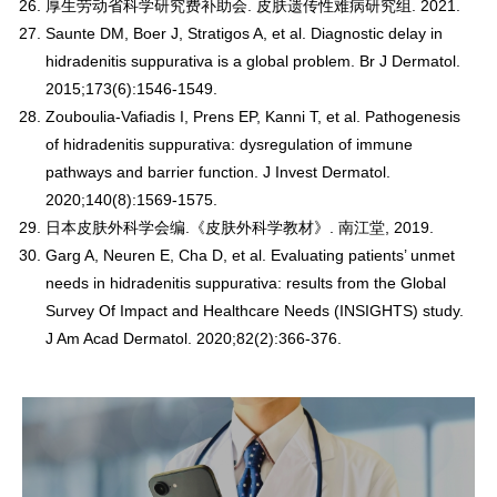
厚生劳动省科学研究费补助会. 皮肤遗传性难病研究组. 2021.
Saunte DM, Boer J, Stratigos A, et al. Diagnostic delay in
hidradenitis suppurativa is a global problem. Br J Dermatol.
2015;173(6):1546-1549.
Zouboulia-Vafiadis I, Prens EP, Kanni T, et al. Pathogenesis
of hidradenitis suppurativa: dysregulation of immune
pathways and barrier function. J Invest Dermatol.
2020;140(8):1569-1575.
日本皮肤外科学会编.《皮肤外科学教材》. 南江堂, 2019.
Garg A, Neuren E, Cha D, et al. Evaluating patients’ unmet
needs in hidradenitis suppurativa: results from the Global
Survey Of Impact and Healthcare Needs (INSIGHTS) study.
J Am Acad Dermatol. 2020;82(2):366-376.