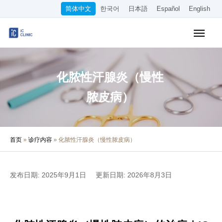
简体中文
한국어
日本語
Español
English
WEB预约
收费价目表
交通指南
化脓性汗腺炎（慢性
诊所介绍
脓皮病）
诊疗内容
首页
»
诊疗内容
»
化脓性汗腺炎（慢性脓皮病）
医生·院长介绍
医疗专栏
发布日期: 2025年9月1日
更新日期: 2026年8月3日
招聘信息
其他