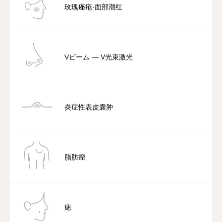
玫瑰痤疮·面部潮红
Vビーム — V光束激光
炎症性表皮囊肿
脂肪瘤
痣