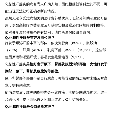
化脓性汗腺炎的病名尚未广为人知，因此根据就诊科室的不同，可
能出现无法获得正确诊断的情况。
虽然无法享受难病相关的医疗费补助优惠，但部分补助制度仍可使
用，例如高额疗养费制度及可获得负担金退还的附加给付制度等。
如对各制度的使用条件有疑问，请向所属保险组合咨询。
Q.化脓性汗腺炎有好发部位吗？
好发于顶泌汗腺丰富的部位，依次为腋窝（85%）、腹股沟
（70%）、肛周（45%）、乳房下部（35%）〔15,23〕。这些部
位因摩擦和潮湿环境，容易发生毛囊堵塞〔9,17〕。
化脓性汗腺炎
男性好发于腋下、臀部及腹股沟等部位，女性好发于
胸部、腋下、臀部及腹股沟等部位。
腋下和臀部等部位不易自行观察，可能导致病情进展时未能及时察
觉，需特别注意。
病情进展后，红肿的疙瘩内会积聚脓液，疙瘩范围逐渐扩大。进一
步恶化时，皮下各疙瘩之间相互连通，炎症扩散蔓延。
Q.化脓性汗腺炎会自然痊愈吗？