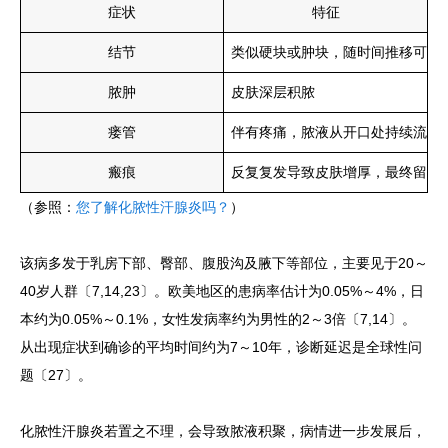
症状
特征
结节
类似硬块或肿块，随时间推移可能
脓肿
皮肤深层积脓
瘘管
伴有疼痛，脓液从开口处持续流出
瘢痕
反复复发导致皮肤增厚，最终留下
（参照：
您了解化脓性汗腺炎吗？
）
该病多发于乳房下部、臀部、腹股沟及腋下等部位，主要见于20～
40岁人群〔7,14,23〕。欧美地区的患病率估计为0.05%～4%，日
本约为0.05%～0.1%，女性发病率约为男性的2～3倍〔7,14〕。
从出现症状到确诊的平均时间约为7～10年，诊断延迟是全球性问
题〔27〕。
化脓性汗腺炎若置之不理，会导致脓液积聚，病情进一步发展后，