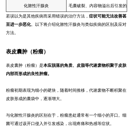
化脓性汗腺炎
毛囊破裂、内容物溢出后引发的炎
若误以为是其他疾病而采用错误的治疗方法，
症状可能无法改善甚
至进一步恶化
。以下将介绍化脓性汗腺炎与类似疾病的区别及应对
方法。
表皮囊肿（粉瘤）
表皮囊肿（粉瘤）是
本应脱落的角质、皮脂等代谢废物积聚于皮肤
内部而形成的良性肿瘤。
粉瘤初期表现为细小的硬块，随着时间推移，代谢废物不断积聚在
皮肤形成的囊袋中，逐渐增大。
与化脓性汗腺炎的区别在于，粉瘤患处通常有一个细小的开口。细
菌可通过该开口侵入并引发感染，出现疼痛和热感等症状。