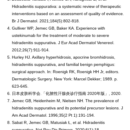
Hidradenitis suppurativa: a systematic review of therapeutic
interventions based on an assessment of quality of evidence.
Br J Dermatol. 2021;184(5):802-818.
Gulliver WP, Jemec GB, Baker KA. Experience with
ustekinumab for the treatment of moderate to severe
hidradenitis suppurativa. J Eur Acad Dermatol Venereol.
2012;26(7):911-914.
Hurley HJ. Axillary hyperhidrosis, apocrine bromhidrosis,
hidradenitis suppurativa, and familial benign pemphigus:
surgical approach. In: Roenigk RK, Roenigk HH Jr, editors.
Dermatologic Surgery. New York: Marcel Dekker; 1989. p.
623-645.
日本皮肤科学会.「化脓性汗腺炎诊疗指南 2020年版」, 2020.
Jemec GB, Heidenheim M, Nielsen NH. The prevalence of
hidradenitis suppurativa and its potential precursor lesions. J
Am Acad Dermatol. 1996;35(2 Pt 1):191-194.
Sabat R, Jemec GB, Matusiak Ł, et al. Hidradenitis
suppurativa. Nat Rev Dis Primers. 2020;6(1):18.