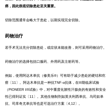
癌，因此彻底切除患处至关重要。
切除范围通常会略大于患处，以期实现完全切除。
药物治疗
若手术无法充分切除患处，或症状未能改善，则可采用药物治疗。
药物治疗的选择包括口服药、外用药及注射药等。
例如，使用阿达木单抗（修美乐®）可有助于减少患处的硬结和疙
瘩〔11〕。阿达木单抗是一种抗TNF-α抗体，在III期临床试验
（PIONEER I/II试验）中，对中重度化脓性汗腺炎的有效性和安全
性已得到证实〔11〕。其他生物制剂如英夫利西单抗、乌司奴单
抗、司库奇尤单抗等也是可选治疗方案〔4,12〕。