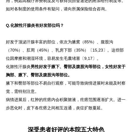
用，例如高额疗养费制度及可获得负担金退还的附加给付制度等。
如对各制度的使用条件有疑问，请向所属保险组合咨询。
Q.化脓性汗腺炎有好发部位吗？
好发于顶泌汗腺丰富的部位，依次为腋窝（85%）、腹股沟
（70%）、肛周（45%）、乳房下部（35%）〔15,23〕。这些部
位因摩擦和潮湿环境，容易发生毛囊堵塞〔9,17〕。
化脓性汗腺炎
男性好发于腋下、臀部及腹股沟等部位，女性好发于
胸部、腋下、臀部及腹股沟等部位。
腋下和臀部等部位不易自行观察，可能导致病情进展时未能及时察
觉，需特别注意。
病情进展后，红肿的疙瘩内会积聚脓液，疙瘩范围逐渐扩大。进一
步恶化时，皮下各疙瘩之间相互连通，炎症扩散蔓延。
深受患者好评的本院五大特色