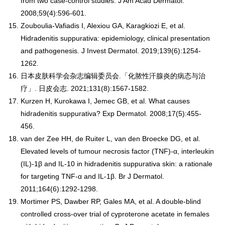
from two case-control studies. J Am Acad Dermatol.
2008;59(4):596-601.
Zouboulia-Vafiadis I, Alexiou GA, Karagkiozi E, et al.
Hidradenitis suppurativa: epidemiology, clinical presentation
and pathogenesis. J Invest Dermatol. 2019;139(6):1254-
1262.
日本皮肤科学会杂志编辑委员会.「化脓性汗腺炎的病态与治
疗」. 日皮会志. 2021;131(8):1567-1582.
Kurzen H, Kurokawa I, Jemec GB, et al. What causes
hidradenitis suppurativa? Exp Dermatol. 2008;17(5):455-
456.
van der Zee HH, de Ruiter L, van den Broecke DG, et al.
Elevated levels of tumour necrosis factor (TNF)-α, interleukin
(IL)-1β and IL-10 in hidradenitis suppurativa skin: a rationale
for targeting TNF-α and IL-1β. Br J Dermatol.
2011;164(6):1292-1298.
Mortimer PS, Dawber RP, Gales MA, et al. A double-blind
controlled cross-over trial of cyproterone acetate in females