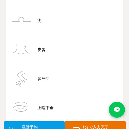
疣
皮赘
多汗症
上睑下垂
電話予約
1分で入力完了