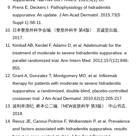
Prens E, Deckers I. Pathophysiology of hidradenitis
suppurativa: An update. J Am Acad Dermatol. 2015;73(5
Suppl 1):S8-11.
日本整形外科学会编.《整形外科学 第4版》. 克诚堂出版,
2017.
Kimball AB, Kerdel F, Adams D, et al. Adalimumab for the
treatment of moderate to severe hidradenitis suppurativa: a
parallel randomized trial. Ann Intern Med. 2012;157(12):846-
855.
Grant A, Gonzalez T, Montgomery MO, et al. Infliximab
therapy for patients with moderate to severe hidradenitis
suppurativa: a randomized, double-blind, placebo-controlled
crossover trial. J Am Acad Dermatol. 2010;62(2):205-217.
波利井清纪, 桥本公二编.《NEW皮肤科学 第3版》. 中山书店,
2018.
Revuz JE, Canoui-Poitrine F, Wolkenstein P, et al. Prevalence
and factors associated with hidradenitis suppurativa: results