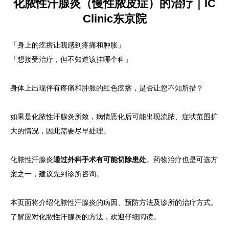
化脓性汗腺炎（慢性脓皮症）的治疗｜IC
Clinic东京院
语言
简体中文
한국어
日本語
Español
English
「身上的疙瘩让我感到疼痛和肿胀」
「想接受治疗，但不知道该挂哪个科」
身体上出现伴有疼痛和肿胀的红色疙瘩，是否让您不知所措？
如果是化脓性汗腺炎所致，病情恶化后可能出现流脓、症状范围扩
大的情况，因此需要尽早处理。
化脓性汗腺炎
通过外科手术有可能切除患处
。药物治疗也是可选方
案之一，建议先到诊所咨询。
本页面将介绍化脓性汗腺炎的病因、预防方法及诊所的治疗方式。
了解应对化脓性汗腺炎的方法，欢迎仔细阅读。