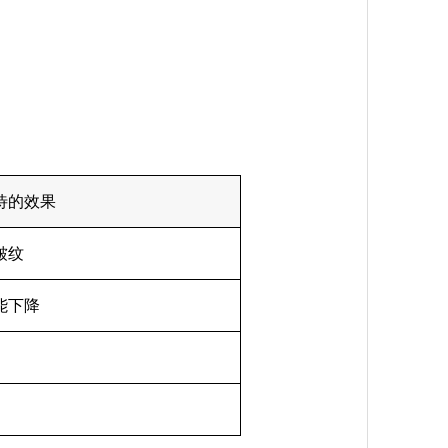
待的效果
皱纹
能下降