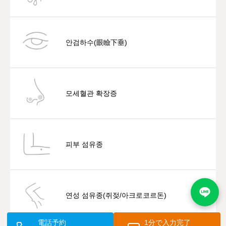
안검하수(眼瞼下垂)
모세혈관 확장증
피부 섬유종
연성 섬유종(쥐젖/아크로코르돈)
電話予約
1分で入力完了