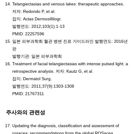
Telangiectasias and venous lakes: therapeutic approaches.
저자: Redondo P, et al.
잡지: Actas Dermosifiliogr.
발행연도: 2012;103(1):1-13
PMID: 22257596
일본 피부과학회 혈관 병변 진료 가이드라인 발행연도: 2016년
판
발행기관: 일본 피부과학회
Treatment of facial telangiectasias with intense pulsed light: a
retrospective analysis. 저자: Kautz G, et al.
잡지: Dermatol Surg.
발행연도: 2011;37(9):1303-1308
PMID: 21767311
주사와의 관련성
Updating the diagnosis, classification and assessment of
rosacea: recommendations from the global ROSacea