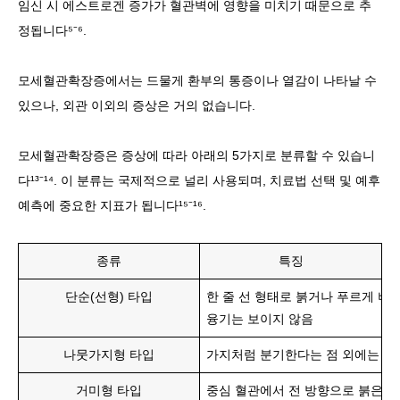
임신 시 에스트로겐 증가가 혈관벽에 영향을 미치기 때문으로 추
정됩니다⁵⁻⁶.
모세혈관확장증에서는 드물게 환부의 통증이나 열감이 나타날 수
있으나, 외관 이외의 증상은 거의 없습니다.
모세혈관확장증은 증상에 따라 아래의 5가지로 분류할 수 있습니
다¹³⁻¹⁴. 이 분류는 국제적으로 널리 사용되며, 치료법 선택 및 예후
예측에 중요한 지표가 됩니다¹⁵⁻¹⁶.
종류
특징
단순(선형) 타입
한 줄 선 형태로 붉거나 푸르게 비
융기는 보이지 않음
나뭇가지형 타입
가지처럼 분기한다는 점 외에는 단
거미형 타입
중심 혈관에서 전 방향으로 붉은기