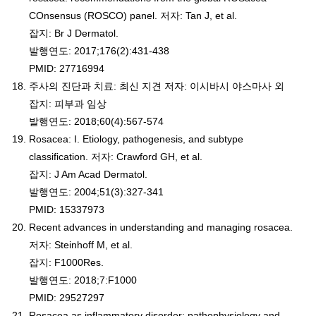
COnsensus (ROSCO) panel. 저자: Tan J, et al.
잡지: Br J Dermatol.
발행연도: 2017;176(2):431-438
PMID: 27716994
주사의 진단과 치료: 최신 지견 저자: 이시바시 야스마사 외
잡지: 피부과 임상
발행연도: 2018;60(4):567-574
Rosacea: I. Etiology, pathogenesis, and subtype
classification. 저자: Crawford GH, et al.
잡지: J Am Acad Dermatol.
발행연도: 2004;51(3):327-341
PMID: 15337973
Recent advances in understanding and managing rosacea.
저자: Steinhoff M, et al.
잡지: F1000Res.
발행연도: 2018;7:F1000
PMID: 29527297
Rosacea as inflammatory disorder: pathophysiology and