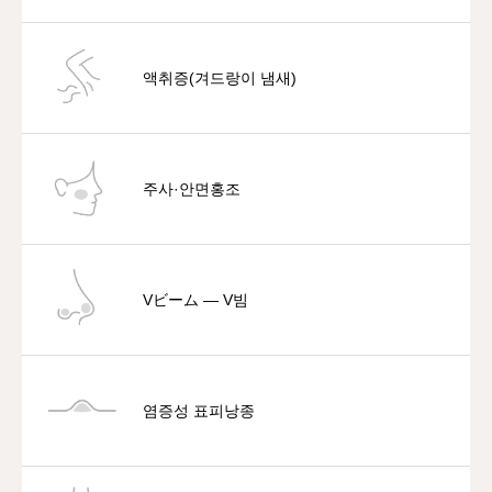
액취증(겨드랑이 냄새)
주사·안면홍조
Vビーム — V빔
염증성 표피낭종