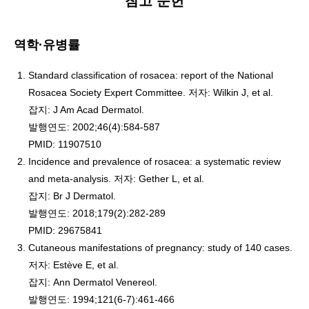
참고 문헌
역학·유병률
Standard classification of rosacea: report of the National
Rosacea Society Expert Committee. 저자: Wilkin J, et al.
잡지: J Am Acad Dermatol.
발행연도: 2002;46(4):584-587
PMID: 11907510
Incidence and prevalence of rosacea: a systematic review
and meta-analysis. 저자: Gether L, et al.
잡지: Br J Dermatol.
발행연도: 2018;179(2):282-289
PMID: 29675841
Cutaneous manifestations of pregnancy: study of 140 cases.
저자: Estève E, et al.
잡지: Ann Dermatol Venereol.
발행연도: 1994;121(6-7):461-466