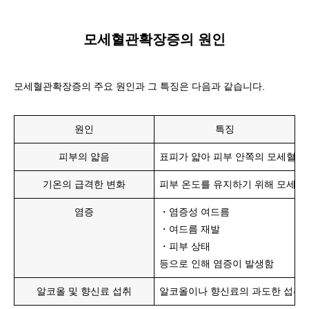
모세혈관확장증의 원인
모세혈관확장증의 주요 원인과 그 특징은 다음과 같습니다.
원인
특징
피부의 얇음
표피가 얇아 피부 안쪽의 모세혈관
기온의 급격한 변화
피부 온도를 유지하기 위해 모세혈
염증
・염증성 여드름
・여드름 재발
・피부 상태
등으로 인해 염증이 발생함
알코올 및 향신료 섭취
알코올이나 향신료의 과도한 섭취