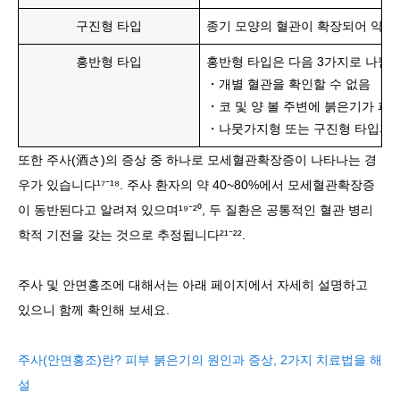
구진형 타입
종기 모양의 혈관이 확장되어 약간
홍반형 타입
홍반형 타입은 다음 3가지로 나뉨
・개별 혈관을 확인할 수 없음
・코 및 양 볼 주변에 붉은기가 퍼
・나뭇가지형 또는 구진형 타입과
또한 주사(酒さ)의 증상 중 하나로 모세혈관확장증이 나타나는 경
우가 있습니다¹⁷⁻¹⁸. 주사 환자의 약 40~80%에서 모세혈관확장증
이 동반된다고 알려져 있으며¹⁹⁻²⁰, 두 질환은 공통적인 혈관 병리
학적 기전을 갖는 것으로 추정됩니다²¹⁻²².
주사 및 안면홍조에 대해서는 아래 페이지에서 자세히 설명하고
있으니 함께 확인해 보세요.
주사(안면홍조)란? 피부 붉은기의 원인과 증상, 2가지 치료법을 해
설