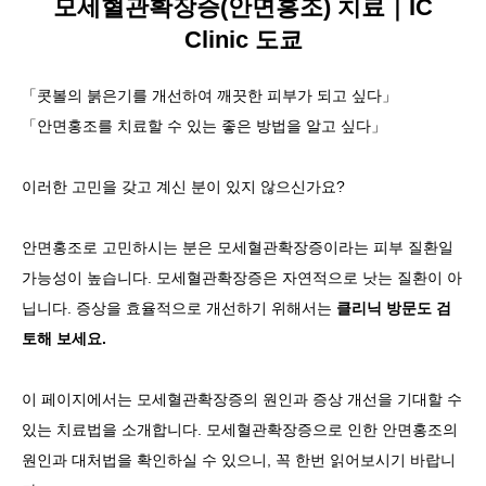
모세혈관확장증(안면홍조) 치료｜IC
Clinic 도쿄
언어
简体中文
한국어
日本語
Español
English
「콧볼의 붉은기를 개선하여 깨끗한 피부가 되고 싶다」
「안면홍조를 치료할 수 있는 좋은 방법을 알고 싶다」
이러한 고민을 갖고 계신 분이 있지 않으신가요?
안면홍조로 고민하시는 분은 모세혈관확장증이라는 피부 질환일
가능성이 높습니다. 모세혈관확장증은 자연적으로 낫는 질환이 아
닙니다. 증상을 효율적으로 개선하기 위해서는
클리닉 방문도 검
토해 보세요.
이 페이지에서는 모세혈관확장증의 원인과 증상 개선을 기대할 수
있는 치료법을 소개합니다. 모세혈관확장증으로 인한 안면홍조의
원인과 대처법을 확인하실 수 있으니, 꼭 한번 읽어보시기 바랍니