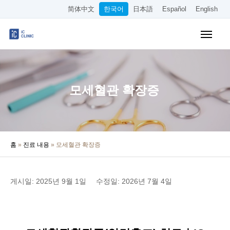
简体中文
한국어
日本語
Español
English
WEB 예약
요금표
오시는 길
모세혈관 확장증
클리닉 소개
진료 안내
홈
»
진료 내용
»
모세혈관 확장증
의사·원장 소개
의료 칼럼
게시일: 2025년 9월 1일
수정일: 2026년 7월 4일
채용 정보
기타