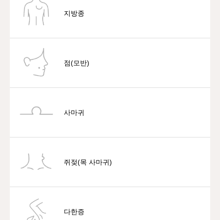
지방종
점(모반)
사마귀
쥐젖(목 사마귀)
다한증