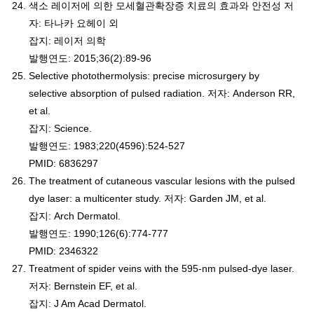
색소 레이저에 의한 모세혈관확장증 치료의 효과와 안전성 저
자: 타나카 요헤이 외
잡지: 레이저 의학
발행연도: 2015;36(2):89-96
Selective photothermolysis: precise microsurgery by
selective absorption of pulsed radiation. 저자: Anderson RR,
et al.
잡지: Science.
발행연도: 1983;220(4596):524-527
PMID: 6836297
The treatment of cutaneous vascular lesions with the pulsed
dye laser: a multicenter study. 저자: Garden JM, et al.
잡지: Arch Dermatol.
발행연도: 1990;126(6):774-777
PMID: 2346322
Treatment of spider veins with the 595-nm pulsed-dye laser.
저자: Bernstein EF, et al.
잡지: J Am Acad Dermatol.