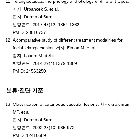
Telangiectasias: morphology and etiology of different types.
저자: Urbancek S, et al.
잡지: Dermatol Surg.
발행연도: 2017;43(12):1354-1362
PMID: 28816737
A comparative study of different treatment modalities for
facial telangiectasias. 저자: Elman M, et al.
잡지: Lasers Med Sci.
발행연도: 2014;29(4):1379-1389
PMID: 24563250
분류·진단 기준
Classification of cutaneous vascular lesions. 저자: Goldman
MP, et al.
잡지: Dermatol Surg.
발행연도: 2002;28(10):965-972
PMID: 12410689