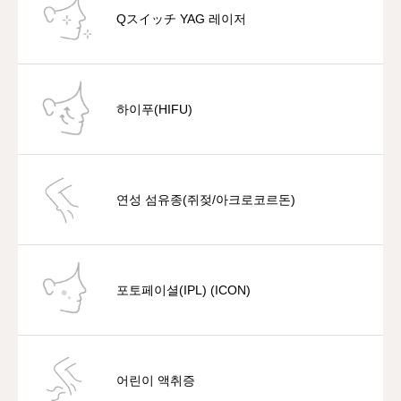
Qスイッチ YAG 레이저
하이푸(HIFU)
연성 섬유종(쥐젖/아크로코르돈)
포토페이셜(IPL) (ICON)
어린이 액취증