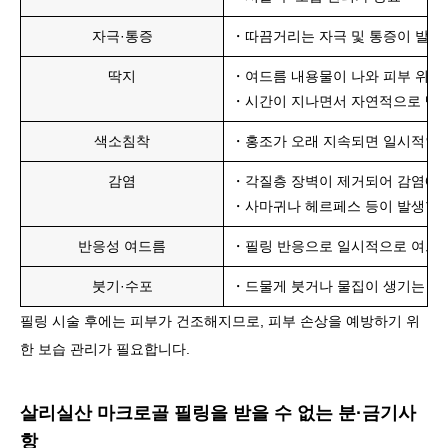
자극·통증
・따끔거리는 자극 및 통증이 발생
딱지
・여드름 내용물이 나와 피부 위에
・시간이 지나면서 자연적으로 떨
색소침착
・홍조가 오래 지속되면 일시적인 
감염
・각질층 장벽이 제거되어 감염에 
・사마귀나 헤르페스 등이 발생할 
반응성 여드름
・필링 반응으로 일시적으로 여드름
붓기·수포
・드물게 붓거나 물집이 생기는 경
필링 시술 후에는 피부가 건조해지므로, 피부 손상을 예방하기 위
한 보습 관리가 필요합니다.
살리실산 마크로골 필링을 받을 수 없는 분·금기사
항