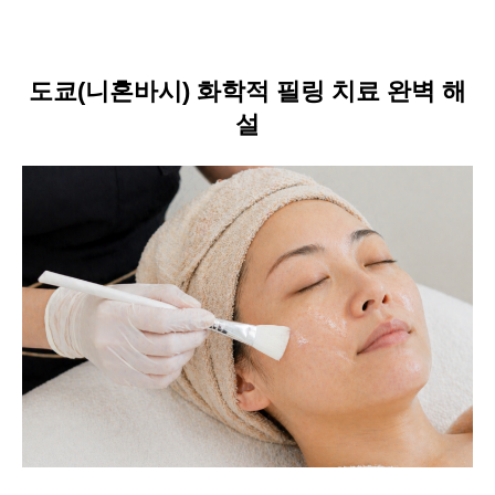
언어
도쿄(니혼바시) 화학적 필링 치료 완벽 해
简体中文
한국어
日本語
Español
English
설