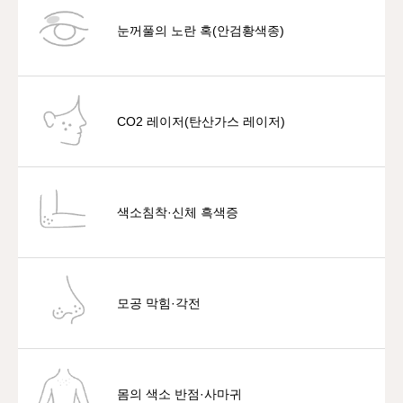
눈꺼풀의 노란 혹(안검황색종)
CO2 레이저(탄산가스 레이저)
색소침착·신체 흑색증
모공 막힘·각전
몸의 색소 반점·사마귀