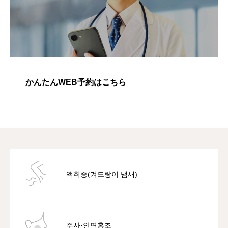
かんたんWEB予約はこちら
액취증(겨드랑이 냄새)
주사·안면홍조