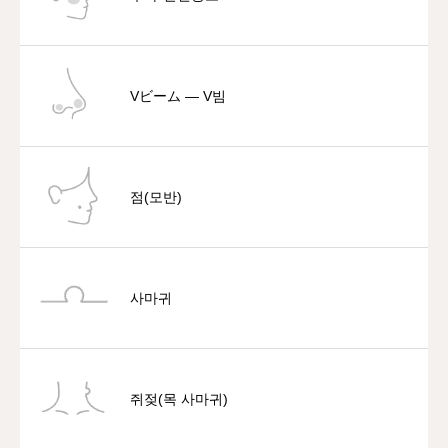
Vビーム — V빔
점(모반)
사마귀
쥐젖(목 사마귀)