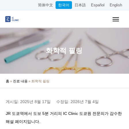
简体中文
한국어
日本語
Español
English
WEB 예약
요금표
오시는 길
화학적 필링
클리닉 소개
진료 안내
홈
»
진료 내용
»
화학적 필링
의사·원장 소개
의료 칼럼
게시일: 2025년 8월 17일
수정일: 2026년 7월 4일
채용 정보
JR 도쿄역에서 도보 5분 거리의 IC Clinic 도쿄원 전문의가 감수한
해설 페이지입니다.
기타