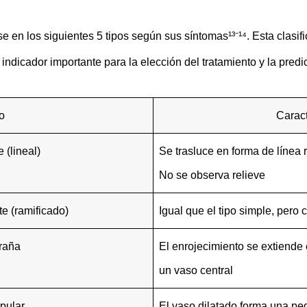
se en los siguientes 5 tipos según sus síntomas¹³⁻¹⁴. Esta clasi
 indicador importante para la elección del tratamiento y la predic
o
Caract
 (lineal)
Se trasluce en forma de línea r
No se observa relieve
e (ramificado)
Igual que el tipo simple, pero 
raña
El enrojecimiento se extiende
un vaso central
pular
El vaso dilatado forma una pe