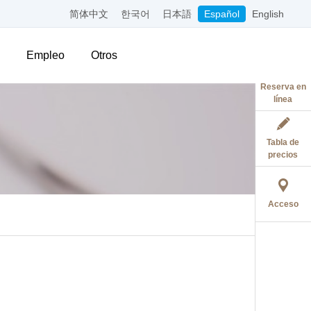
简体中文
한국어
日本語
Español
English
Empleo
Otros
Reserva en
línea
Tabla de
precios
Acceso