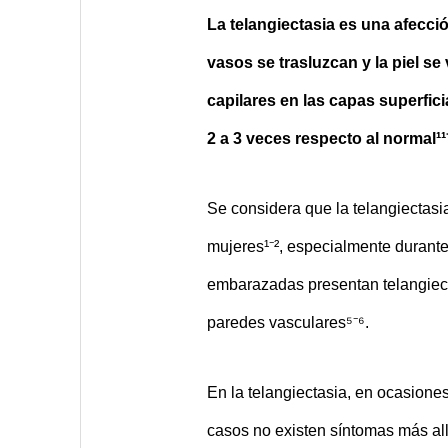
La telangiectasia es una afecció
vasos se trasluzcan y la piel se
capilares en las capas superfic
2 a 3 veces respecto al normal¹¹⁻
Se considera que la telangiectasi
mujeres¹⁻², especialmente durant
embarazadas presentan telangiecta
paredes vasculares⁵⁻⁶.
En la telangiectasia, en ocasione
casos no existen síntomas más all