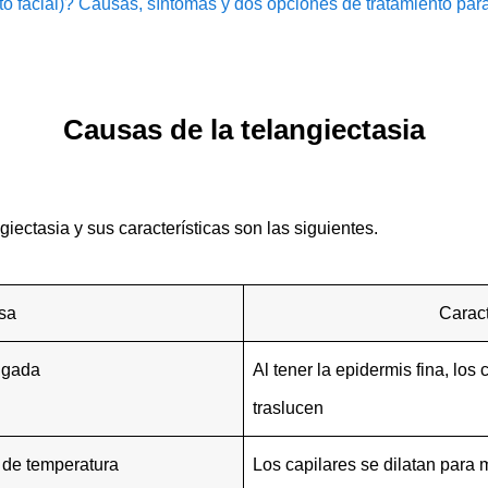
o facial)? Causas, síntomas y dos opciones de tratamiento par
Causas de la telangiectasia
giectasia y sus características son las siguientes.
sa
Caract
lgada
Al tener la epidermis fina, los c
traslucen
de temperatura
Los capilares se dilatan para 