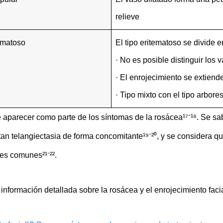
relieve
ematoso
El tipo eritematoso se divide e
· No es posible distinguir los 
· El enrojecimiento se extiende
· Tipo mixto con el tipo arbore
 aparecer como parte de los síntomas de la rosácea¹⁷⁻¹⁸. Se s
tan telangiectasia de forma concomitante¹⁹⁻²⁰, y se considera
es comunes²¹⁻²².
 información detallada sobre la rosácea y el enrojecimiento fac