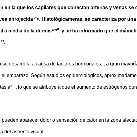
n en la que los capilares que conectan arterias y venas se d
 vea enrojecida⁷⁻⁸. Histológicamente, se caracteriza por una
ial a media de la dermis⁹⁻¹⁰, y se ha informado que el diám
¹².
a se desarrolla a causa de factores hormonales. La gran mayor
e el embarazo. Según estudios epidemiológicos, aproximadame
sia³⁻⁴, lo que se atribuye a que el aumento de estrógenos dura
s pueden aparecer dolor o sensación de calor en la zona afecta
á del aspecto visual.