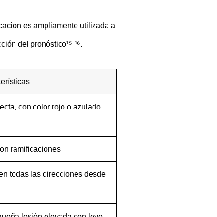
ficación es ampliamente utilizada a
ción del pronóstico¹⁵⁻¹⁶.
erísticas
ecta, con color rojo o azulado
con ramificaciones
 en todas las direcciones desde
queña lesión elevada con leve