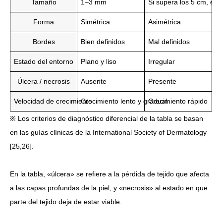
Tamaño
1–3 mm
Si supera los 5 cm, exi
Forma
Simétrica
Asimétrica
Bordes
Bien definidos
Mal definidos
Estado del entorno
Plano y liso
Irregular
Úlcera / necrosis
Ausente
Presente
Velocidad de crecimiento
Crecimiento lento y gradual
Crecimiento rápido
※ Los criterios de diagnóstico diferencial de la tabla se basan
en las guías clínicas de la International Society of Dermatology
[25,26].
En la tabla, «úlcera» se refiere a la pérdida de tejido que afecta
a las capas profundas de la piel, y «necrosis» al estado en que
parte del tejido deja de estar viable.