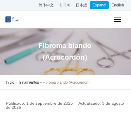
简体中文
한국어
日本語
Español
English
Reserva en línea
Tabla de precios
Acceso
Fibroma blando
Sobre la Clínica
(Acrocordón)
Tratamientos
Inicio
»
Tratamientos
»
Fibroma blando (Acrocordón)
Sobre Nuestros Médicos
Columna Médica
Publicado: 1 de septiembre de 2025
Actualizado: 3 de agosto
de 2026
Empleo
Otros