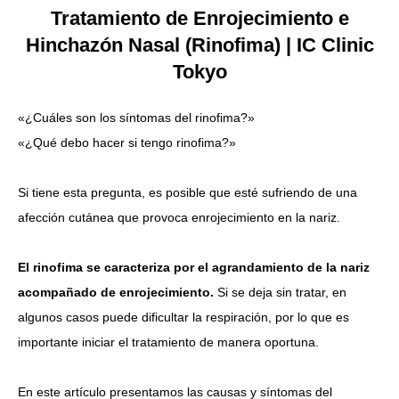
Tratamiento de Enrojecimiento e
Idioma
Hinchazón Nasal (Rinofima) | IC Clinic
Tokyo
简体中文
한국어
日本語
Español
English
«¿Cuáles son los síntomas del rinofima?»
«¿Qué debo hacer si tengo rinofima?»
Si tiene esta pregunta, es posible que esté sufriendo de una
afección cutánea que provoca enrojecimiento en la nariz.
El rinofima se caracteriza por el agrandamiento de la nariz
acompañado de enrojecimiento.
Si se deja sin tratar, en
algunos casos puede dificultar la respiración, por lo que es
importante iniciar el tratamiento de manera oportuna.
En este artículo presentamos las causas y síntomas del