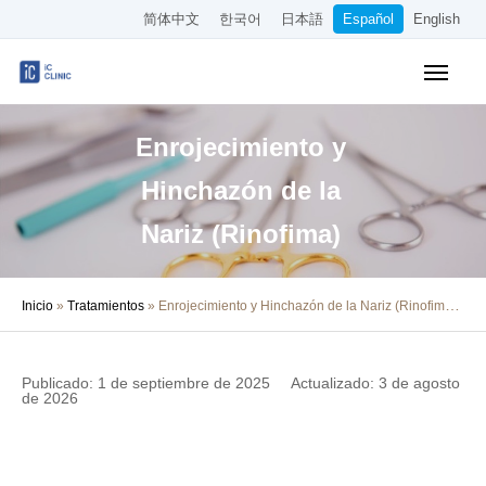
简体中文
한국어
日本語
Español
English
Reserva en línea
Tabla de precios
Enrojecimiento y
Acceso
Hinchazón de la
Sobre la Clínica
Nariz (Rinofima)
Tratamientos
Inicio
»
Tratamientos
»
Enrojecimiento y Hinchazón de la Nariz (Rinofima)
Sobre Nuestros Médicos
Columna Médica
Publicado: 1 de septiembre de 2025
Actualizado: 3 de agosto
de 2026
Empleo
Otros