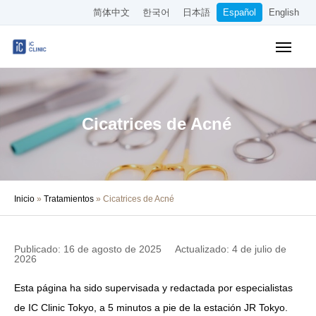
简体中文
한국어
日本語
Español
English
Reserva en línea
Tabla de precios
Acceso
Cicatrices de Acné
Sobre la Clínica
Tratamientos
Inicio
»
Tratamientos
»
Cicatrices de Acné
Sobre Nuestros Médicos
Columna Médica
Publicado: 16 de agosto de 2025
Actualizado: 4 de julio de
2026
Empleo
Esta página ha sido supervisada y redactada por especialistas
Otros
de IC Clinic Tokyo, a 5 minutos a pie de la estación JR Tokyo.