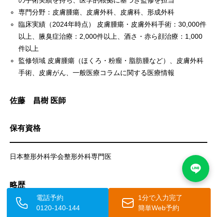
の手術実績を持ち、医学的根拠に基づき監修を担当
専門分野：皮膚腫瘍、皮膚外科、皮膚科、形成外科
臨床実績（2024年時点） 皮膚腫瘍・皮膚外科手術：30,000件
以上、腋臭症治療：2,000件以上、酒さ・赤ら顔治療：1,000
件以上
監修領域 皮膚腫瘍（ほくろ・粉瘤・脂肪腫など）、皮膚外科
手術、皮膚がん、一般医療コラムに関する医療情報
佐藤 昌樹 医師
保有資格
日本整形外科学会整形外科専門医
略歴
電話予約
1分で入力完了
0120-140-144
簡単Web予約
2010年 筑波大学医学専門学群医学類卒業