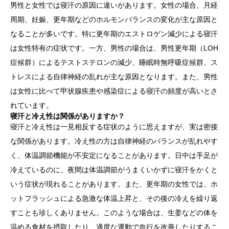
男性と女性では寝汗の原因に違いがあります。女性の場合、月経
周期、妊娠、更年期などのホルモンバランスの変化が主な原因と
なることが多いです。特に更年期のエストロゲン減少による寝汗
は女性特有の症状です。一方、男性の場合は、男性更年期（LOH
症候群）によるテストステロンの減少、睡眠時無呼吸症候群、ス
トレスによる自律神経の乱れが主な原因となります。また、男性
は女性に比べて甲状腺疾患や感染症による寝汗の頻度が高いとさ
れています。
寝汗と冷え性は関係がありますか？
寝汗と冷え性は一見相反する症状のように思えますが、実は密接
な関係があります。冷え性の方は自律神経のバランスが乱れやす
く、体温調節機能が不安定になることがあります。日中は手足が
冷えているのに、夜間は体温調節がうまくいかずに寝汗をかくと
いう症状が現れることがあります。また、更年期の女性では、ホ
ットフラッシュによる急激な体温上昇と、その後の冷えを繰り返
すことも珍しくありません。このような場合は、生姜などの体を
温める食材を摂取したり、適度な運動で血行を改善したりするこ