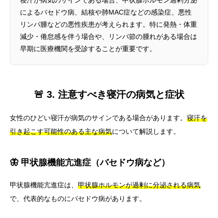
寝汗が病気のサインである場合、甲状腺ホルモン過剰分泌
によるバセドウ病、結核や肺MAC症などの感染症、悪性
リンパ腫などの悪性疾患が考えられます。特に発熱・体重
減少・倦怠感を伴う場合や、リンパ節の腫れがある場合は
早期に医療機関を受診することが重要です。
🚨 3. 注意すべき寝汗の病気と症状
女性のひどい寝汗が病気のサインである場合があります。
寝汗を
引き起こす可能性のある主な病気
について解説します。
🦋 甲状腺機能亢進症（バセドウ病など）
甲状腺機能亢進症は、
甲状腺ホルモンが過剰に分泌される病気
で、代表的なものにバセドウ病があります。