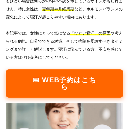
もひどい場合は何らかの体の不調を示しているサインかもしれま
せん。特に女性は、
更年期や月経周期
など、ホルモンバランスの
言語
変化によって寝汗が起こりやすい傾向にあります。
简体中文
한국어
日本語
Español
English
本記事では、女性にとって気になる
「ひどい寝汗」の原因
や考え
られる病気、自分でできる対策、そして病院を受診すべきタイミ
ングまで詳しく解説します。寝汗に悩んでいる方、不安を感じて
いる方はぜひ参考にしてください。
📅 WEB予約はこち
ら