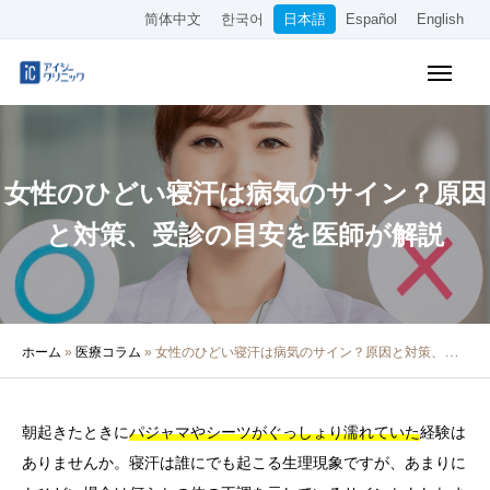
简体中文
한국어
日本語
Español
English
WEB予約
料金表
アクセス
女性のひどい寝汗は病気のサイン？原因
クリニック紹介
と対策、受診の目安を医師が解説
診療内容
院長・医師の紹介
ホーム
»
医療コラム
»
女性のひどい寝汗は病気のサイン？原因と対策、受診の目安を医師が解説
医療コラム
採用情報
朝起きたときに
パジャマやシーツがぐっしょり濡れていた
経験は
ありませんか。寝汗は誰にでも起こる生理現象ですが、あまりに
その他