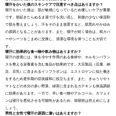
寝汗をかいた後のスキンケアで注意すべき点はありますか？
寝汗をかいた後は、肌が敏感になっているため優しいケアが重要
です。朝起きたらぬるま湯で汗を洗い流し、刺激の少ない保湿剤
で肌を整えましょう。汗をそのまま放置すると、肌荒れやかゆみ
の原因となることがあります。また、寝汗が続く場合は、枕カバ
ーやシーツをこまめに交換し、清潔な環境を保つことも大切で
す。
寝汗に効果的な食べ物や飲み物はありますか？
寝汗の改善には、体を冷やす作用のある食材や、ホルモンバラン
スを整える栄養素を含む食品が効果的です。大豆製品（豆腐、納
豆、豆乳）に含まれるイソフラボンは、エストロゲンに似た働き
をするため更年期の症状緩和に役立ちます。また、きゅうりやト
マトなどの水分の多い野菜、緑茶に含まれるカテキンも体温調節
に効果があります。一方で、辛い食べ物やアルコール、カフェイ
ンは寝汗を悪化させる可能性があるため、就寝前は控えめにしま
しょう。
男性と女性で寝汗の原因に違いはありますか？