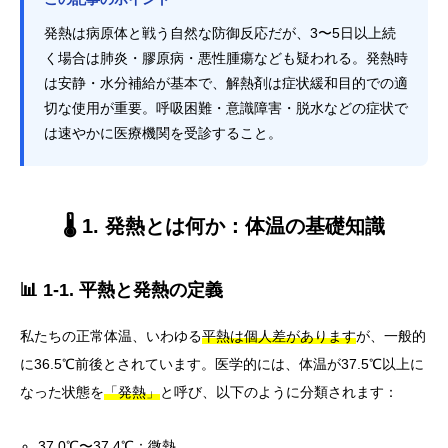
発熱は病原体と戦う自然な防御反応だが、3〜5日以上続
く場合は肺炎・膠原病・悪性腫瘍なども疑われる。発熱時
は安静・水分補給が基本で、解熱剤は症状緩和目的での適
切な使用が重要。呼吸困難・意識障害・脱水などの症状で
は速やかに医療機関を受診すること。
🌡️ 1. 発熱とは何か：体温の基礎知識
📊 1-1. 平熱と発熱の定義
私たちの正常体温、いわゆる
平熱は個人差があります
が、一般的
に36.5℃前後とされています。医学的には、体温が37.5℃以上に
なった状態を
「発熱」
と呼び、以下のように分類されます：
37.0℃〜37.4℃：
微熱