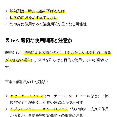
解熱剤は一時的に熱を下げるだけ
病気の原因を治す薬ではない
むやみに使用すると治癒期間が長くなる可能性
⏰ 5-2. 適切な使用間隔と注意点
解熱剤は、
発熱による苦痛が強く、十分な休息や水分摂取、食事
ができない場合
に、症状を和らげる目的で使用するのが適切で
す。
市販の解熱剤の主な種類：
アセトアミノフェン
（カロナール、タイレノールなど）：比
較的安全性が高く、小児や妊婦にも使用可能
イブプロフェン・ロキソプロフェン
：強い鎮痛・抗炎症作用
があるが、胃腸障害や腎機能への影響に注意