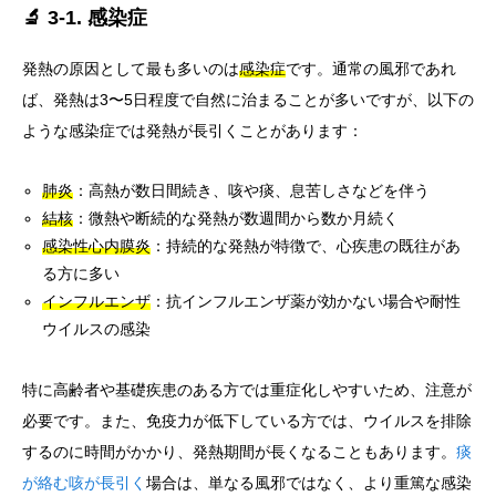
🔬 3-1. 感染症
発熱の原因として最も多いのは
感染症
です。通常の風邪であれ
ば、発熱は3〜5日程度で自然に治まることが多いですが、以下の
ような感染症では発熱が長引くことがあります：
肺炎
：高熱が数日間続き、咳や痰、息苦しさなどを伴う
結核
：微熱や断続的な発熱が数週間から数か月続く
感染性心内膜炎
：持続的な発熱が特徴で、心疾患の既往があ
る方に多い
インフルエンザ
：抗インフルエンザ薬が効かない場合や耐性
ウイルスの感染
特に高齢者や基礎疾患のある方では重症化しやすいため、注意が
必要です。また、免疫力が低下している方では、ウイルスを排除
するのに時間がかかり、発熱期間が長くなることもあります。
痰
が絡む咳が長引く
場合は、単なる風邪ではなく、より重篤な感染