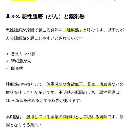
🎗️ 3-3. 悪性腫瘍（がん）と薬剤熱
悪性腫瘍が原因で起こる発熱を
「腫瘍熱」
と呼びます。以下のが
んで腫瘍熱を起こしやすいとされています：
悪性リンパ腫
腎細胞がん
白血病
腫瘍熱の特徴として、
体重減少や食欲低下、貧血、倦怠感
などの
症状を伴うことが多いです。不明熱の原因のうち、悪性腫瘍は
15〜25％を占めるとする報告があります。
薬剤熱は、
服用している薬剤の副作用として現れる発熱
です。原
因となりうる薬剤：