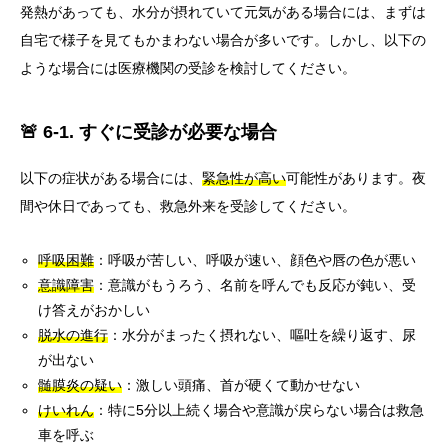
発熱があっても、水分が摂れていて元気がある場合には、まずは
自宅で様子を見てもかまわない場合が多いです。しかし、以下の
ような場合には医療機関の受診を検討してください。
🚨 6-1. すぐに受診が必要な場合
以下の症状がある場合には、
緊急性が高い
可能性があります。夜
間や休日であっても、救急外来を受診してください。
呼吸困難
：呼吸が苦しい、呼吸が速い、顔色や唇の色が悪い
意識障害
：意識がもうろう、名前を呼んでも反応が鈍い、受
け答えがおかしい
脱水の進行
：水分がまったく摂れない、嘔吐を繰り返す、尿
が出ない
髄膜炎の疑い
：激しい頭痛、首が硬くて動かせない
けいれん
：特に5分以上続く場合や意識が戻らない場合は救急
車を呼ぶ