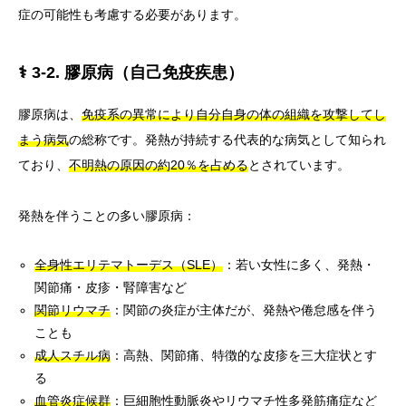
症の可能性も考慮する必要があります。
⚕️ 3-2. 膠原病（自己免疫疾患）
膠原病は、
免疫系の異常により自分自身の体の組織を攻撃してし
まう病気
の総称です。発熱が持続する代表的な病気として知られ
ており、
不明熱の原因の約20％を占める
とされています。
発熱を伴うことの多い膠原病：
全身性エリテマトーデス（SLE）
：若い女性に多く、発熱・
関節痛・皮疹・腎障害など
関節リウマチ
：関節の炎症が主体だが、発熱や倦怠感を伴う
ことも
成人スチル病
：高熱、関節痛、特徴的な皮疹を三大症状とす
る
血管炎症候群
：巨細胞性動脈炎やリウマチ性多発筋痛症など