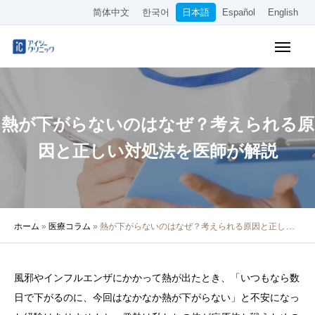
简体中文
한국어
日本語
Español
English
WEB予約
料金表
アクセス
熱が下がらないのはなぜ？考えられる原
クリニック紹介
因と正しい対処法を医師が解説
診療内容
院長・医師の紹介
ホーム
»
医療コラム
»
熱が下がらないのはなぜ？考えられる原因と正しい対処法を医師が解説
医療コラム
採用情報
風邪やインフルエンザにかかって熱が出たとき、「いつもなら数
日で下がるのに、今回はなかなか熱が下がらない」と不安になっ
その他