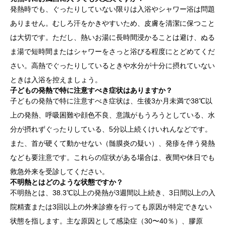
発熱時でも、ぐったりしていない限りは入浴やシャワー浴は問題
ありません。むしろ汗をかきやすいため、皮膚を清潔に保つこと
は大切です。ただし、熱いお湯に長時間浸かることは避け、ぬる
ま湯で短時間またはシャワーをさっと浴びる程度にとどめてくだ
さい。高熱でぐったりしているときや水分が十分に摂れていない
ときは入浴を控えましょう。
子どもの発熱で特に注意すべき症状はありますか？
子どもの発熱で特に注意すべき症状は、生後3か月未満で38℃以
上の発熱、呼吸困難や顔色不良、意識がもうろうとしている、水
分が摂れずぐったりしている、5分以上続くけいれんなどです。
また、首が硬くて動かせない（髄膜炎の疑い）、発疹を伴う発熱
なども要注意です。これらの症状がある場合は、夜間や休日でも
救急外来を受診してください。
不明熱とはどのような状態ですか？
不明熱とは、38.3℃以上の発熱が3週間以上続き、3日間以上の入
院精査または3回以上の外来診療を行っても原因が特定できない
状態を指します。主な原因として感染症（30〜40％）、膠原