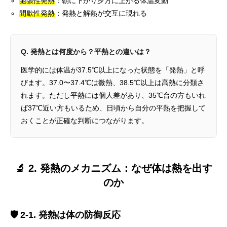
弛張性発熱
：朝に下がり夕方に上がる体温変動
間歇性発熱
：発熱と解熱が交互に現れる
Q. 発熱とは何度から？平熱との違いは？
医学的には体温が37.5℃以上になった状態を「発熱」と呼
びます。37.0〜37.4℃は微熱、38.5℃以上は高熱に分類さ
れます。ただし平熱には個人差があり、35℃台の方もいれ
ば37℃近い方もいるため、日頃から自分の平熱を把握して
おくことが正確な判断につながります。
🔬 2. 発熱のメカニズム：なぜ体は熱を出す
のか
🛡️ 2-1. 発熱は体の防御反応