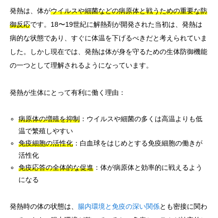
発熱は、体が
ウイルスや細菌などの病原体と戦うための重要な防
御反応
です。18〜19世紀に解熱剤が開発された当初は、発熱は
病的な状態であり、すぐに体温を下げるべきだと考えられていま
した。しかし現在では、発熱は体が身を守るための生体防御機能
の一つとして理解されるようになっています。
発熱が生体にとって有利に働く理由：
病原体の増殖を抑制
：ウイルスや細菌の多くは高温よりも低
温で繁殖しやすい
免疫細胞の活性化
：白血球をはじめとする免疫細胞の働きが
活性化
免疫応答の全体的な促進
：体が病原体と効率的に戦えるよう
になる
発熱時の体の状態は、
腸内環境と免疫の深い関係
とも密接に関わ