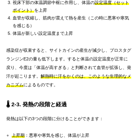
視床下部の体温調節中枢に作用し、体温の
設定温度（セット
ポイント）
を上昇
血管が収縮し、筋肉が震えて熱を産生（この時に悪寒や寒気
を感じる）
体温が新しい設定温度まで上昇
感染症が収束すると、サイトカインの産生が減少し、プロスタグ
ランジンE2の量も低下します。すると体温の設定温度が正常に
戻り、今度は「体温が高すぎる」と判断されて血管が拡張し、発
汗が起こります。
解熱時に汗をかくのは、このような生理的なメ
カニズム
によるものです。
🌡️ 2-3. 発熱の段階と経過
発熱は以下の3つの段階に分けることができます：
上昇期
：悪寒や寒気を感じ、体温が上昇