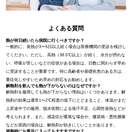
よくある質問
熱が何日続いたら病院に行くべきですか？
一般的に、発熱が3〜5日以上続く場合は医療機関の受診を検討し
てください。ただし、高熱（38.5℃以上）が続く、水分が摂れな
い、呼吸が苦しいなどの症状がある場合は、日数に関わらず早め
に受診することが重要です。特に高齢者や基礎疾患のある方は、
重症化しやすいため早めの対応をお勧めします。
解熱剤を飲んでも熱が下がらないのはなぜですか？
解熱剤を服用しても熱が下がらない理由はいくつかあります。解
熱剤の効果は通常1〜2℃程度の低下にとどまること、体温がまだ
上昇途中での服用、脱水状態による発汗不足、心因性発熱などが
考えられます。また、感染症が重篤な場合や、膠原病・悪性腫瘍
などが原因の場合は、解熱剤が効きにくいことがあります。
発熱時にお風呂に入っても大丈夫ですか？