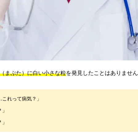
（まぶた）に白い小さな粒
を発見したことはありません
ど…これって病気？」
？」
？」