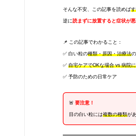
そんな不安、この記事を読めば
す
逆に
読まずに放置すると症状が悪
📌 この記事でわかること：
✅ 白い粒の
種類・原因・治療法
✅
自宅ケアでOKな場合 vs 病院
✅ 予防のための日常ケア
🚨
要注意！
目の白い粒には
複数の種類
が