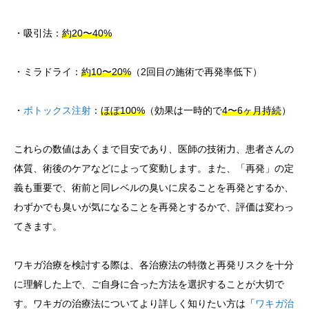
・吸引法：
約20〜40%
・ミラドライ：
約10〜20%
（2回目の施術で再発率低下）
・
ボトックス注射
：
ほぼ100%
（効果は一時的で
4〜6ヶ月持続
）
これらの数値はあくまで目安であり、医師の技術力、患者さんの
体質、術後のケアなどによって変動します。また、「再発」の定
義も重要で、術前と同レベルの臭いに戻ることを再発とするか、
わずかでも臭いが気になることを再発とするかで、評価は変わっ
てきます。
ワキガ治療を検討する際は、各治療法の特徴と再発リスクを十分
に理解した上で、ご自身に合った方法を選択することが大切で
す。ワキガの治療法についてより詳しく知りたい方は「
ワキガ治