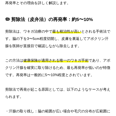
再発率とその理由を詳しく解説します。
🦠 剪除法（皮弁法）の再発率：約5〜10%
剪除法は、ワキガ治療の中で
最も根治性が高い
とされる手術法で
す。脇の下を3〜5cm程度切開し、皮膚を裏返してアポクリン汗
腺を医師が直接目で確認しながら除去します。
この方法は
健康保険が適用される唯一のワキガ手術
であり、アポ
クリン汗腺を確実に取り除けるため、最も再発率が低いのが特徴
です。再発率は一般的に5〜10%程度とされています。
剪除法で再発が起こる原因としては、以下のようなケースが考え
られます。
・汗腺の取り残し：脇の範囲が広い場合や毛穴の分布が広範囲に