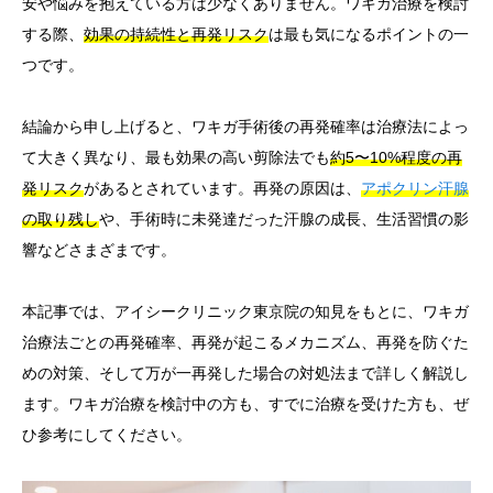
安や悩みを抱えている方は少なくありません。ワキガ治療を検討
する際、
効果の持続性と再発リスク
は最も気になるポイントの一
言語
つです。
简体中文
한국어
日本語
Español
English
結論から申し上げると、ワキガ手術後の再発確率は治療法によっ
て大きく異なり、最も効果の高い剪除法でも
約5〜10%程度の再
発リスク
があるとされています。再発の原因は、
アポクリン汗腺
の取り残し
や、手術時に未発達だった汗腺の成長、生活習慣の影
響などさまざまです。
本記事では、アイシークリニック東京院の知見をもとに、ワキガ
治療法ごとの再発確率、再発が起こるメカニズム、再発を防ぐた
めの対策、そして万が一再発した場合の対処法まで詳しく解説し
ます。ワキガ治療を検討中の方も、すでに治療を受けた方も、ぜ
ひ参考にしてください。