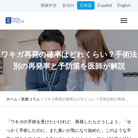
简体中文
한국어
日本語
Español
English
WEB予約
料金表
アクセス
ワキガ再発の確率はどれくらい？手術法
クリニック紹介
別の再発率と予防策を医師が解説
診療内容
院長・医師の紹介
ホーム
»
医療コラム
»
ワキガ再発の確率はどれくらい？手術法別の再発率と予防策を医師が解説
医療コラム
採用情報
「ワキガの手術を受けたいけれど、再発したらどうしよう」「せ
っかく手術したのに、また臭いが気になり始めた」このような不
その他