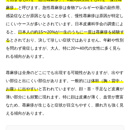
麻疹」
と呼びます。急性蕁麻疹は食物アレルギーや薬の副作用、
感染症などが原因となることが多く、慢性蕁麻疹は原因が特定し
にくいケースが多いとされています。日本皮膚科学会の調査によ
ると、
日本人の約15〜20%が一生のうちに一度は蕁麻疹を経験す
る
とされており、決して珍しい症状ではありません。年齢や性別
を問わず発症しますが、大人、特に20〜40代の女性に多く見ら
れる傾向があります。
蕁麻疹は全身のどこにでも出現する可能性がありますが、出やす
い部位と出にくい部位があります。一般的には
体幹（胸・背中・
お腹）に出やすい
と言われていますが、顔・首・手足など皮膚が
薄い部分にも頻繁に現れます。特に顔は皮膚が薄く、血管が豊富
なため、蕁麻疹が生じると症状が目立ちやすく、腫れ方も強く見
える傾向があります。