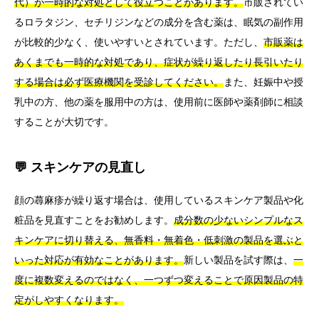
代）が一時的な対処として役立つことがあります。
市販されてい
るロラタジン、セチリジンなどの成分を含む薬は、眠気の副作用
が比較的少なく、使いやすいとされています。ただし、
市販薬は
あくまでも一時的な対処であり、症状が繰り返したり長引いたり
する場合は必ず医療機関を受診してください。
また、妊娠中や授
乳中の方、他の薬を服用中の方は、使用前に医師や薬剤師に相談
することが大切です。
💬 スキンケアの見直し
顔の蕁麻疹が繰り返す場合は、使用しているスキンケア製品や化
粧品を見直すことをお勧めします。
成分数の少ないシンプルなス
キンケアに切り替える、無香料・無着色・低刺激の製品を選ぶと
いった対応が有効なことがあります。
新しい製品を試す際は、
一
度に複数変えるのではなく、一つずつ変えることで原因製品の特
定がしやすくなります。