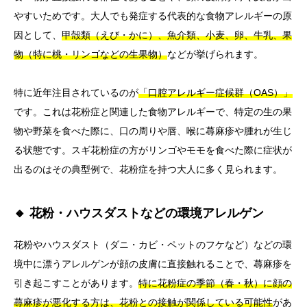
やすいためです。大人でも発症する代表的な食物アレルギーの原
因として、
甲殻類（えび・かに）、魚介類、小麦、卵、牛乳、果
物（特に桃・リンゴなどの生果物）
などが挙げられます。
特に近年注目されているのが
「口腔アレルギー症候群（OAS）」
です。これは花粉症と関連した食物アレルギーで、特定の生の果
物や野菜を食べた際に、口の周りや唇、喉に蕁麻疹や腫れが生じ
る状態です。スギ花粉症の方がリンゴやモモを食べた際に症状が
出るのはその典型例で、花粉症を持つ大人に多く見られます。
🔸 花粉・ハウスダストなどの環境アレルゲン
花粉やハウスダスト（ダニ・カビ・ペットのフケなど）などの環
境中に漂うアレルゲンが顔の皮膚に直接触れることで、蕁麻疹を
引き起こすことがあります。
特に花粉症の季節（春・秋）に顔の
蕁麻疹が悪化する方は、花粉との接触が関係している可能性
があ