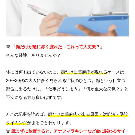
言語
简体中文
한국어
日本語
Español
English
💬
「顔だけが急に赤く腫れた…これって大丈夫？」
そんな経験、ありませんか？
体には何も出ていないのに、
顔だけに蕁麻疹が現れる
ケースは、
20〜30代の大人に多く見られる症状のひとつ。顔という目立つ
部位に出るだけに、「仕事どうしよう」「何か重大な病気？」と
不安になる方も多いはずです。
⚡ この記事を読めば、
顔だけに蕁麻疹が出る原因・対処法・受診
タイミング
がまるごとわかります。
🚨
読まずに放置すると、アナフィラキシーなど命に関わるサイ