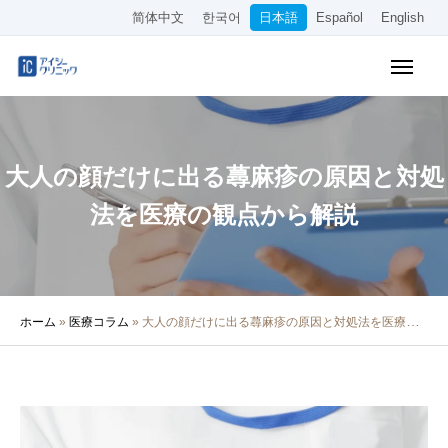
简体中文
한국어
日本語
Español
English
WEB予約
料金表
アクセス
大人の顔だけに出る蕁麻疹の原因と対処
クリニック紹介
法を医療の観点から解説
診療内容
院長・医師の紹介
ホーム
»
医療コラム
»
大人の顔だけに出る蕁麻疹の原因と対処法を医療の観点から解説
医療コラム
採用情報
その他