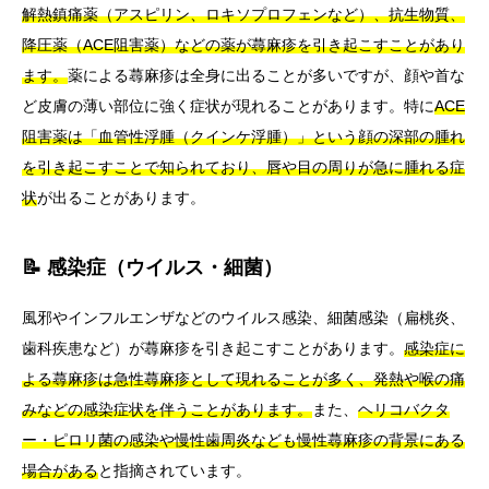
解熱鎮痛薬（アスピリン、ロキソプロフェンなど）、抗生物質、
降圧薬（ACE阻害薬）などの薬が蕁麻疹を引き起こすことがあり
ます。
薬による蕁麻疹は全身に出ることが多いですが、顔や首な
ど皮膚の薄い部位に強く症状が現れることがあります。特に
ACE
阻害薬は「血管性浮腫（クインケ浮腫）」という顔の深部の腫れ
を引き起こすことで知られており、唇や目の周りが急に腫れる症
状
が出ることがあります。
📝 感染症（ウイルス・細菌）
風邪やインフルエンザなどのウイルス感染、細菌感染（扁桃炎、
歯科疾患など）が蕁麻疹を引き起こすことがあります。
感染症に
よる蕁麻疹は急性蕁麻疹として現れることが多く、発熱や喉の痛
みなどの感染症状を伴うことがあります。
また、
ヘリコバクタ
ー・ピロリ菌の感染や慢性歯周炎なども慢性蕁麻疹の背景にある
場合がある
と指摘されています。