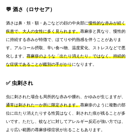
💬 酒さ（ロサセア）
酒さは鼻・頬・額・あごなどの顔の中央部に
慢性的な赤みが続く
疾患で、大人の女性に多く見られます。
蕁麻疹と異なり、慢性的
に持続する赤みが特徴で、ほてりや灼熱感を伴うことがありま
す。アルコール摂取、辛い食べ物、温度変化、ストレスなどで悪
化します。
蕁麻疹のような「出たり消えたり」ではなく、持続的
な症状であることが鑑別の手がかり
になります。
✅ 虫刺され
虫に刺された場合も局所的な赤みや腫れ、かゆみが生じますが、
通常は刺された一か所に限定されます。
蕁麻疹のように複数の部
位に出たり消えたりする性質はなく、刺された痕が残ることが多
いです。ただし、蚊などに対してアレルギー反応が強い方では、
より広い範囲の蕁麻疹様症状が出ることもあります。