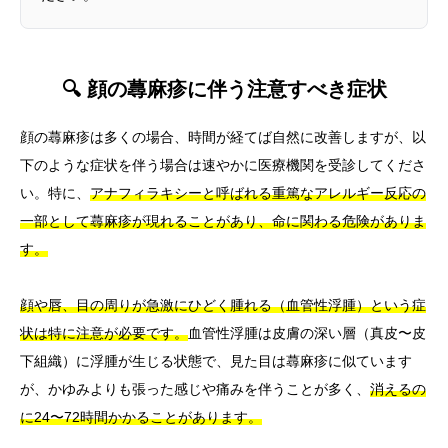
🔍 顔の蕁麻疹に伴う注意すべき症状
顔の蕁麻疹は多くの場合、時間が経てば自然に改善しますが、以
下のような症状を伴う場合は速やかに医療機関を受診してくださ
い。特に、
アナフィラキシーと呼ばれる重篤なアレルギー反応の
一部として蕁麻疹が現れることがあり、命に関わる危険がありま
す。
顔や唇、目の周りが急激にひどく腫れる（血管性浮腫）という症
状は特に注意が必要です。
血管性浮腫は皮膚の深い層（真皮〜皮
下組織）に浮腫が生じる状態で、見た目は蕁麻疹に似ています
が、かゆみよりも張った感じや痛みを伴うことが多く、
消えるの
に24〜72時間かかることがあります。