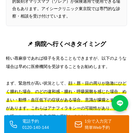
的製剤オマリズマブ（ゾレア）が保険適用で使用できる場
合もあります。アイシークリニック東京院では専門的な診
察・相談を受け付けています。
📌 病院へ行くべきタイミング
軽い蕁麻疹であれば様子を見ることもできますが、以下のような
場合は早めに医療機関を受診することをお勧めします。
まず、緊急性が高い状況として、
顔・唇・目の周りが急激にひど
く腫れた場合、のどの違和感・腫れ・呼吸困難を感じた場合、め
まい・動悸・血圧低下の症状がある場合、意識が朦朧とする場合
があります。これらはアナフィラキシーの可能性があり、救急車
を呼ぶか、すぐに救急病院を受診してください。
電話予約
1分で入力完了
0120-140-144
簡単Web予約