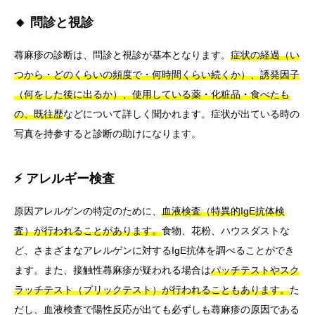
🔸 問診と視診
蕁麻疹の診断は、問診と視診が基本となります。
症状の経過（い
つから・どのくらいの頻度で・何時間くらい続くか）、誘発因子
（何をした後に出るか）、使用している薬・化粧品・食べたも
の、既往歴
などについて詳しく聞かれます。症状が出ている時の
写真を持参すると診断の助けになります。
⚡ アレルギー検査
原因アレルゲンの特定のために、
血液検査（特異的IgE抗体検
査）が行われることがあります。
食物、花粉、ハウスダストな
ど、さまざまなアレルゲンに対するIgE抗体を調べることができ
ます。また、接触性蕁麻疹が疑われる場合は
パッチテストやスク
ラッチテスト（プリックテスト）が行われることもあります。
た
だし、血液検査で陽性反応が出ても必ずしも蕁麻疹の原因である