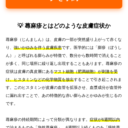
💡 蕁麻疹とはどのような皮膚症状か
蕁麻疹（じんましん）は、皮膚の一部が突然盛り上がって赤くな
り、
強いかゆみを伴う皮膚疾患
です。医学的には「膨疹（ぼうし
ん）」と呼ばれる膨らみが特徴で、数分から数時間で消えること
が多く、同じ場所に繰り返し出現することもあります。蕁麻疹の
症状は皮膚の真皮層にある
マスト細胞（肥満細胞）が刺激を受
け、ヒスタミンなどの化学物質を放出
することで引き起こされま
す。このヒスタミンが皮膚の血管を拡張させ、血漿成分が血管外
に漏れ出すことで、あの特徴的な赤い膨らみとかゆみが生じるの
です。
蕁麻疹の持続期間によって分類が異なります。
症状が6週間以内
で治まるものを「急性蕁麻疹」、6週間以上続くものを「慢性蕁