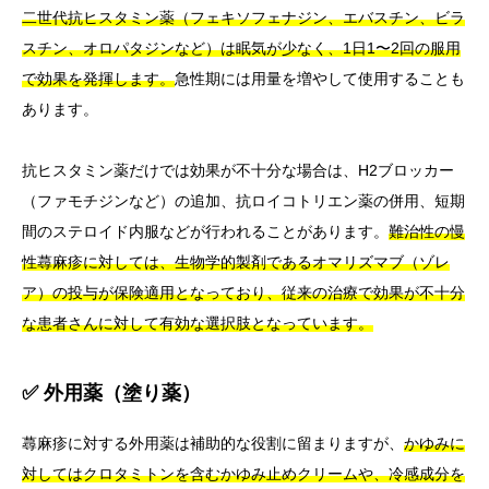
二世代抗ヒスタミン薬（フェキソフェナジン、エバスチン、ビラ
スチン、オロパタジンなど）は眠気が少なく、1日1〜2回の服用
で効果を発揮します。
急性期には用量を増やして使用することも
あります。
抗ヒスタミン薬だけでは効果が不十分な場合は、H2ブロッカー
（ファモチジンなど）の追加、抗ロイコトリエン薬の併用、短期
間のステロイド内服などが行われることがあります。
難治性の慢
性蕁麻疹に対しては、生物学的製剤であるオマリズマブ（ゾレ
ア）の投与が保険適用となっており、従来の治療で効果が不十分
な患者さんに対して有効な選択肢となっています。
✅ 外用薬（塗り薬）
蕁麻疹に対する外用薬は補助的な役割に留まりますが、
かゆみに
対してはクロタミトンを含むかゆみ止めクリームや、冷感成分を