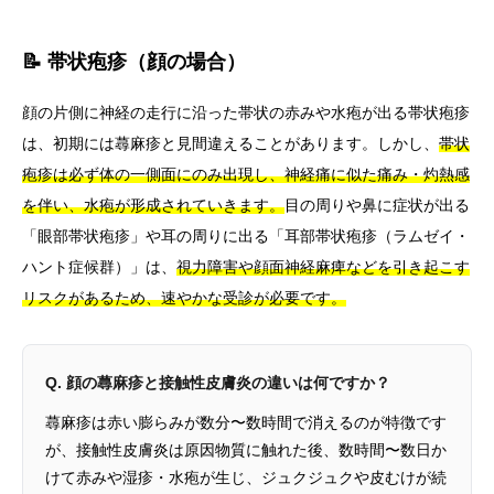
📝 帯状疱疹（顔の場合）
顔の片側に神経の走行に沿った帯状の赤みや水疱が出る帯状疱疹
は、初期には蕁麻疹と見間違えることがあります。しかし、
帯状
疱疹は必ず体の一側面にのみ出現し、神経痛に似た痛み・灼熱感
を伴い、水疱が形成されていきます。
目の周りや鼻に症状が出る
「眼部帯状疱疹」や耳の周りに出る「耳部帯状疱疹（ラムゼイ・
ハント症候群）」は、
視力障害や顔面神経麻痺などを引き起こす
リスクがあるため、速やかな受診が必要です。
Q. 顔の蕁麻疹と接触性皮膚炎の違いは何ですか？
蕁麻疹は赤い膨らみが数分〜数時間で消えるのが特徴です
が、接触性皮膚炎は原因物質に触れた後、数時間〜数日か
けて赤みや湿疹・水疱が生じ、ジュクジュクや皮むけが続