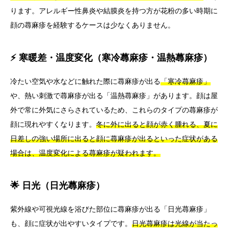
ります。アレルギー性鼻炎や結膜炎を持つ方が花粉の多い時期に
顔の蕁麻疹を経験するケースは少なくありません。
⚡ 寒暖差・温度変化（寒冷蕁麻疹・温熱蕁麻疹）
冷たい空気や水などに触れた際に蕁麻疹が出る
「寒冷蕁麻疹」
や、熱い刺激で蕁麻疹が出る「温熱蕁麻疹」があります。顔は屋
外で常に外気にさらされているため、これらのタイプの蕁麻疹が
顔に現れやすくなります。
冬に外に出ると顔が赤く腫れる、夏に
日差しの強い場所に出ると顔に蕁麻疹が出るといった症状がある
場合は、温度変化による蕁麻疹が疑われます。
🌟 日光（日光蕁麻疹）
紫外線や可視光線を浴びた部位に蕁麻疹が出る「日光蕁麻疹」
も、顔に症状が出やすいタイプです。
日光蕁麻疹は光線が当たっ