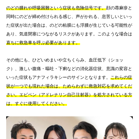
のどの腫れや呼吸困難という症状も危険信号です。
顔の蕁麻疹と
同時にのどが締め付けられる感じ、声がかれる、息苦しいといっ
た症状が出た場合は、のどの粘膜にも浮腫が生じている可能性が
あり、気道閉塞につながるリスクがあります。このような場合は
直ちに救急車を呼ぶ必要があります。
その他にも、ひどいめまいや立ちくらみ、血圧低下（ショッ
ク）、激しい腹痛・嘔吐・下痢などの消化器症状、意識の変容と
いった症状もアナフィラキシーのサインとなります。
これらの症
状が一つでも現れた場合は、ためらわずに救急対応を求めてくだ
さい。エピペン（アドレナリン自己注射器）を処方されている方
は、すぐに使用してください。