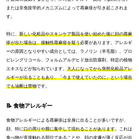
または非免疫学的メカニズムによって蕁麻疹が引き起こされま
す。
特に、
新しい化粧品やスキンケア製品を使い始めた後に顔の蕁麻
疹が出た場合は、接触性蕁麻疹を疑う
必要があります。アレルギ
ーの原因となりやすい成分としては、ラノリン（羊毛脂）、プロ
ピレングリコール、フォルムアルデヒド放出防腐剤、特定の植物
エキスなどが知られています。
大人になってから突然化粧品アレ
ルギーが出ることもあり、「今まで使えていたのに」という場合
でも油断は禁物
です。
📝 食物アレルギー
食物アレルギーによる蕁麻疹は全身に出ることが多いですが、
顔、特に
口の周りや唇に集中して現れることがあります
。これは
食べ物が直接触れる部位であることや、顔の皮膚が薄く反応が出