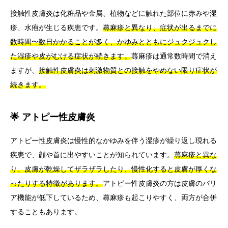
接触性皮膚炎は化粧品や金属、植物などに触れた部位に赤みや湿
疹、水疱が生じる疾患です。
蕁麻疹と異なり、症状が出るまでに
数時間〜数日かかることが多く、かゆみとともにジュクジュクし
た湿疹や皮がむける症状が続きます。
蕁麻疹は通常数時間で消え
ますが、
接触性皮膚炎は刺激物質との接触をやめない限り症状が
続きます。
🌟 アトピー性皮膚炎
アトピー性皮膚炎は慢性的なかゆみを伴う湿疹が繰り返し現れる
疾患で、顔や首に出やすいことが知られています。
蕁麻疹と異な
り、皮膚が乾燥してザラザラしたり、慢性化すると皮膚が厚くな
ったりする特徴があります。
アトピー性皮膚炎の方は皮膚のバリ
ア機能が低下しているため、蕁麻疹も起こりやすく、両方が合併
することもあります。