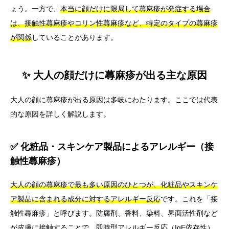
ょう。一方で、
本当に顔だけに限局して蕁麻疹が発症する場合
は、接触性蕁麻疹やコリン性蕁麻疹など、特定のタイプの蕁麻疹
が関係
していることがあります。
✨ 大人の顔だけに蕁麻疹が出る主な原因
大人の顔に蕁麻疹が出る原因は多岐にわたります。ここでは代表
的な原因を詳しく解説します。
✅ 化粧品・スキンケア製品によるアレルギー（接
触性蕁麻疹）
大人の顔の蕁麻疹で最も多い原因のひとつが、化粧品やスキンケ
ア製品に含まれる成分に対するアレルギー反応
です。これを「接
触性蕁麻疹」と呼びます。防腐剤、香料、染料、界面活性剤など
が皮膚に接触することで、即時型アレルギー反応（IgE依存性）