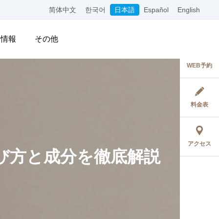
简体中文
한국어
日本語
Español
English
用情報
その他
WEB予約
料金表
アクセス
び方と成分を徹底解説