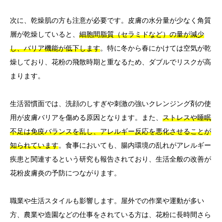
次に、乾燥肌の方も注意が必要です。皮膚の水分量が少なく角質
層が乾燥していると、
細胞間脂質（セラミドなど）の量が減少
し、バリア機能が低下します
。特に冬から春にかけては空気が乾
燥しており、花粉の飛散時期と重なるため、ダブルでリスクが高
まります。
生活習慣面では、洗顔のしすぎや刺激の強いクレンジング剤の使
用が皮膚バリアを傷める原因となります。また、
ストレスや睡眠
不足は免疫バランスを乱し、アレルギー反応を悪化させることが
知られています
。食事においても、腸内環境の乱れがアレルギー
疾患と関連するという研究も報告されており、生活全般の改善が
花粉皮膚炎の予防につながります。
職業や生活スタイルも影響します。屋外での作業や運動が多い
方、農業や造園などの仕事をされている方は、花粉に長時間さら