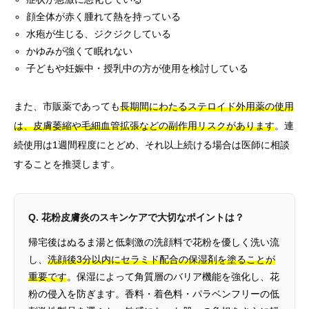
顔全体が赤く腫れて熱を持っている
水疱が生じる、ジクジクしている
かゆみが強くて眠れない
子どもや妊娠中・授乳中の方が使用を検討している
また、市販薬であっても
長期間にわたるステロイド外用薬の使用
は、皮膚萎縮や毛細血管拡張などの副作用リスクがあります
。連
続使用は1週間程度にとどめ、それ以上続ける場合は医師に相談
することを推奨します。
Q. 花粉皮膚炎のスキンケアで大切なポイントは？
帰宅後はぬるま湯と低刺激の洗顔料で花粉を優しく洗い流
し、
洗顔後3分以内にセラミド配合の保湿剤を塗ることが
重要です
。保湿によって角質層のバリア機能を強化し、花
粉の侵入を防ぎます。香料・着色料・パラベンフリーの低