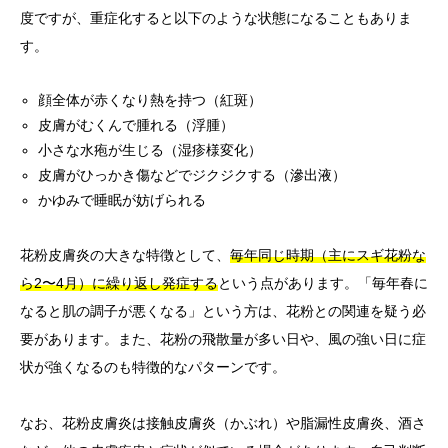
度ですが、重症化すると以下のような状態になることもありま
す。
顔全体が赤くなり熱を持つ（紅斑）
皮膚がむくんで腫れる（浮腫）
小さな水疱が生じる（湿疹様変化）
皮膚がひっかき傷などでジクジクする（滲出液）
かゆみで睡眠が妨げられる
花粉皮膚炎の大きな特徴として、
毎年同じ時期（主にスギ花粉な
ら2〜4月）に繰り返し発症する
という点があります。「毎年春に
なると肌の調子が悪くなる」という方は、花粉との関連を疑う必
要があります。また、花粉の飛散量が多い日や、風の強い日に症
状が強くなるのも特徴的なパターンです。
なお、花粉皮膚炎は接触皮膚炎（かぶれ）や脂漏性皮膚炎、酒さ