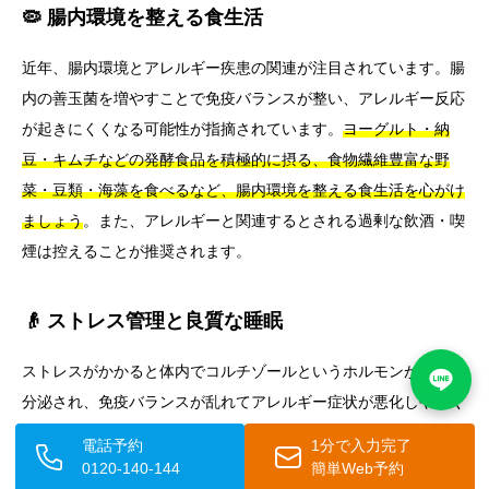
🦠 腸内環境を整える食生活
近年、腸内環境とアレルギー疾患の関連が注目されています。腸
内の善玉菌を増やすことで免疫バランスが整い、アレルギー反応
が起きにくくなる可能性が指摘されています。
ヨーグルト・納
豆・キムチなどの発酵食品を積極的に摂る、食物繊維豊富な野
菜・豆類・海藻を食べるなど、腸内環境を整える食生活を心がけ
ましょう
。また、アレルギーと関連するとされる過剰な飲酒・喫
煙は控えることが推奨されます。
👴 ストレス管理と良質な睡眠
ストレスがかかると体内でコルチゾールというホルモンが過剰に
分泌され、免疫バランスが乱れてアレルギー症状が悪化しやすく
なります。適度な運動、趣味の時間、リラクゼーションなどでス
電話予約
1分で入力完了
トレスをコントロールすることも、花粉皮膚炎の予防・改善にお
0120-140-144
簡単Web予約