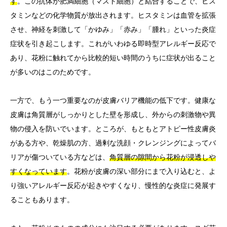
す
。この抗体が肥満細胞（マスト細胞）と結合することで、ヒス
タミンなどの化学物質が放出されます。ヒスタミンは血管を拡張
させ、神経を刺激して「かゆみ」「赤み」「腫れ」といった炎症
症状を引き起こします。これがいわゆる即時型アレルギー反応で
あり、花粉に触れてから比較的短い時間のうちに症状が出ること
が多いのはこのためです。
一方で、もう一つ重要なのが皮膚バリア機能の低下です。健康な
皮膚は角質層がしっかりとした壁を形成し、外からの刺激物や異
物の侵入を防いでいます。ところが、もともとアトピー性皮膚炎
がある方や、乾燥肌の方、過剰な洗顔・クレンジングによってバ
リアが傷ついている方などは、
角質層の隙間から花粉が浸透しや
すくなっています
。花粉が皮膚の深い部分にまで入り込むと、よ
り強いアレルギー反応が起きやすくなり、慢性的な炎症に発展す
ることもあります。