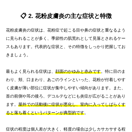
📋 2. 花粉皮膚炎の主な症状と特徴
花粉皮膚炎の症状は、花粉症で起こる目や鼻の症状と重なるよう
に見られることが多く、季節性の肌荒れとして見落とされるケー
スもあります。代表的な症状と、その特徴をしっかり把握してお
きましょう。
最もよく見られる症状は、
顔面のかゆみと赤みです
。特に目のま
わり、頬、口まわり、あごのラインといった、花粉が付着しやす
く皮膚が薄い部位に症状が集中しやすい傾向があります。また、
首の前側や耳の後ろ、デコルテなどにも炎症が広がることがあり
ます。
屋外での活動後に症状が悪化し、室内に入ってしばらくす
ると落ち着くというパターンが典型的です
。
症状の程度は個人差が大きく、軽度の場合は少しカサカサする程