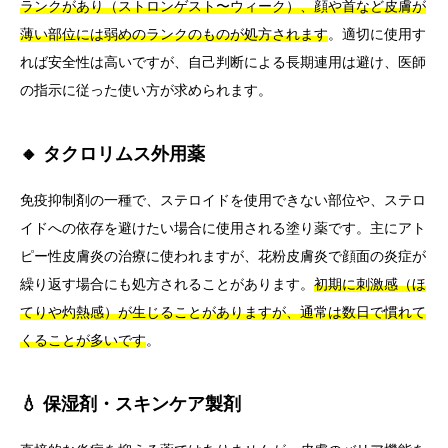
ランクがあり（ストロンゲスト〜ウィーク）、顔や首など皮膚が
薄い部位には弱めのランクのものが処方されます
。適切に使用す
れば安全性は高いですが、自己判断による長期連用は避け、医師
の指示に従った使い方が求められます。
🔸 タクロリムス外用薬
免疫抑制剤の一種で、ステロイドを使用できない部位や、ステロ
イドへの依存を避けたい場合に使用される塗り薬です。主にアト
ピー性皮膚炎の治療に使われますが、花粉皮膚炎で顔面の炎症が
繰り返す場合にも処方されることがあります。
初期に刺激感（ほ
てりや灼熱感）が生じることがありますが、通常は数日で慣れて
くることが多いです
。
💧 保湿剤・スキンケア製剤