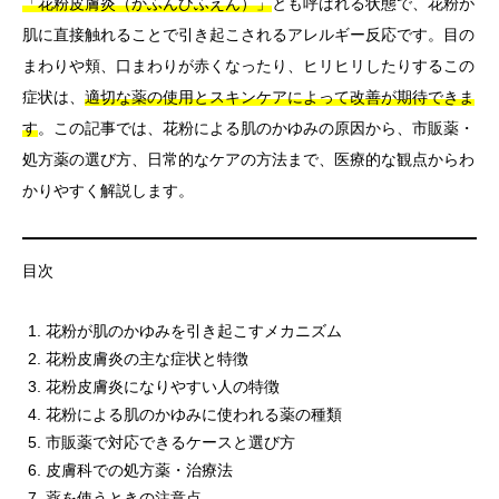
「花粉皮膚炎（かふんひふえん）」
とも呼ばれる状態で、花粉が
肌に直接触れることで引き起こされるアレルギー反応です。目の
言語
まわりや頬、口まわりが赤くなったり、ヒリヒリしたりするこの
简体中文
한국어
日本語
Español
English
症状は、
適切な薬の使用とスキンケアによって改善が期待できま
す
。この記事では、花粉による肌のかゆみの原因から、市販薬・
処方薬の選び方、日常的なケアの方法まで、医療的な観点からわ
かりやすく解説します。
目次
花粉が肌のかゆみを引き起こすメカニズム
花粉皮膚炎の主な症状と特徴
花粉皮膚炎になりやすい人の特徴
花粉による肌のかゆみに使われる薬の種類
市販薬で対応できるケースと選び方
皮膚科での処方薬・治療法
薬を使うときの注意点