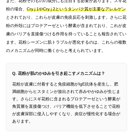
また、花粉そのものの成分にも注目する必要があります。スギ花
粉の場合、
Cry j 1やCry j 2というタンパク質が主要なアレルゲン
とされており、これらが皮膚の免疫反応を刺激します。さらに花
粉の外殻にはプロテアーゼという酵素が含まれており、これが皮
膚のバリアを直接傷つける作用を持っていることも報告されてい
ます。花粉シーズンに肌トラブルが悪化するのは、これらの複数
のメカニズムが同時に働くからと考えられています。
Q. 花粉が肌のかゆみを引き起こすメカニズムは？
花粉が皮膚に付着すると免疫細胞がIgE抗体を産生し、肥
満細胞からヒスタミンが放出されて赤みやかゆみが生じま
す。さらにスギ花粉に含まれるプロテアーゼという酵素が
角質層を直接傷つけ、バリア機能を低下させることで花粉
が皮膚深部に侵入しやすくなり、炎症が慢性化する場合が
あります。