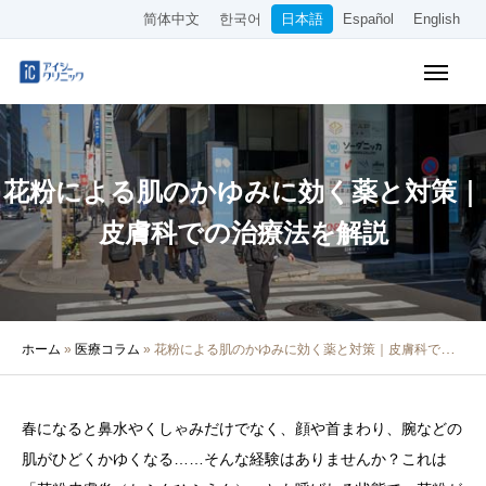
简体中文
한국어
日本語
Español
English
WEB予約
料金表
アクセス
花粉による肌のかゆみに効く薬と対策｜
クリニック紹介
皮膚科での治療法を解説
診療内容
院長・医師の紹介
ホーム
»
医療コラム
»
花粉による肌のかゆみに効く薬と対策｜皮膚科での治療法を解説
医療コラム
採用情報
春になると鼻水やくしゃみだけでなく、顔や首まわり、腕などの
肌がひどくかゆくなる……そんな経験はありませんか？これは
その他