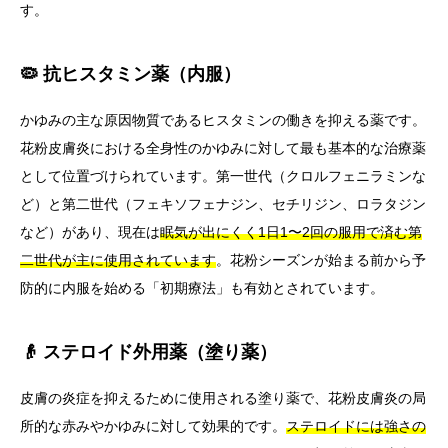
す。
🦠 抗ヒスタミン薬（内服）
かゆみの主な原因物質であるヒスタミンの働きを抑える薬です。
花粉皮膚炎における全身性のかゆみに対して最も基本的な治療薬
として位置づけられています。第一世代（クロルフェニラミンな
ど）と第二世代（フェキソフェナジン、セチリジン、ロラタジン
など）があり、現在は
眠気が出にくく1日1〜2回の服用で済む第
二世代が主に使用されています
。花粉シーズンが始まる前から予
防的に内服を始める「初期療法」も有効とされています。
👴 ステロイド外用薬（塗り薬）
皮膚の炎症を抑えるために使用される塗り薬で、花粉皮膚炎の局
所的な赤みやかゆみに対して効果的です。
ステロイドには強さの